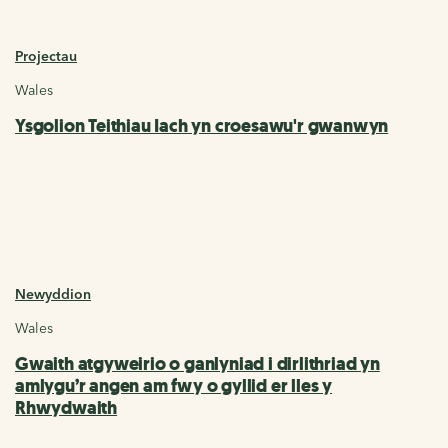
Projectau
Wales
Ysgolion Teithiau Iach yn croesawu'r gwanwyn
Newyddion
Wales
Gwaith atgyweirio o ganlyniad i dirlithriad yn
amlygu’r angen am fwy o gyllid er lles y
Rhwydwaith