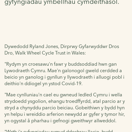
gyfyngiadau ymbellhau cymdeithasol.
Dywedodd Ryland Jones, Dirprwy Gyfarwyddwr Dros
Dro, Walk Wheel Cycle Trust in Wales:
"Rydym yn croesawu'n fawr y buddsoddiad hwn gan
Lywodraeth Cymru. Mae'n galonogol gweld cerdded a
beicio yn ganolog i gynllun y llywodraeth i alluogi pobl i
deithio'n ddiogel yn ystod Covid-19.
"Mae cynlluniau'n cael eu gwneud ledled Cymru i wella
strydoedd ysgolion, ehangu troedffyrdd, atal parcio ar y
stryd a chynyddu parcio beiciau. Gobeithiwn y bydd hyn
yn helpu i wreiddio arferion newydd ar gyfer y tymor hir,
yn ogystal â pharhau i gefnogi gweithwyr allweddol.
"Wrth i'r cyfyngiadau symud ddechrau llacio, bydd