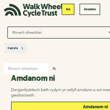
Roi
Dewislen
Chwilio
Canslo
Mewnbwn chwilio
Amdanom ni
CHWILIO
Amdanom ni
Darganfyddwch beth rydym yn sefyll amdano a sut mae
gwahaniaeth.
Amdanom ni