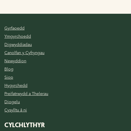
Gyrfaoedd
Ymgyrchoedd
Digwyddiadau
Canolfan y Cyfryngau
Newyddion
Blog
Siop
Hygyrchedd
Preifatrwydd a Thelerau
Diogelu
Cysylltu â ni
CYLCHLYTHYR