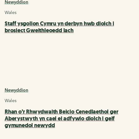
Newyddion
Wales
Staff ysgolion Cymru yn derbyn hwb diolch i
brosiect Gweithleoedd Iach
Newyddion
Wales
Rhan o’r Rhwydwaith Beicio Cenedlaethol ger
Aberystwyth yn cael ei adfywio diolch i gelf
gymunedol newydd