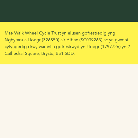
Mae Walk Wheel Cycle Trust yn elusen gofrestredig yng
Nghymru a Lloegr (326550) a'r Alban (SC039263) ac yn gwmni
cyfyngedig drwy warant a gofrestrwyd yn Lloegr (1797726) yn 2
Cathedral Square, Bryste, BS1 5DD.