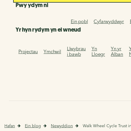
Pwy ydym ni
Ein pobl
Cyfarwyddwyr
Yr hyn rydym yn ei wneud
Llwybrau
Yn
Yn yr
Projectau
Ymchwil
i bawb
Lloegr
Alban
Hafan
Ein blog
Newyddion
Walk Wheel Cycle Trust i