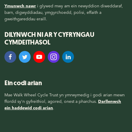
Ymunwch nawr
i glywed mwy am ein newyddion diweddaraf,
barn, digwyddiadau, ymgyrchoedd, polisi, effaith a
gweithgareddau eraill.
DILYNWCH NI AR Y CYFRYNGAU
CYMDEITHASOL
Ein codi arian
Mae Walk Wheel Cycle Trust yn ymrwymedig i godi arian mewn
ffordd sy'n gyfreithiol, agored, onest a pharchus.
Darllenwch
ein haddewid codi arian
.