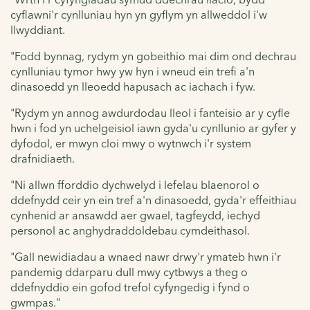
cyflawni'r cynlluniau hyn yn gyflym yn allweddol i'w
llwyddiant.
"Fodd bynnag, rydym yn gobeithio mai dim ond dechrau
cynlluniau tymor hwy yw hyn i wneud ein trefi a'n
dinasoedd yn lleoedd hapusach ac iachach i fyw.
"Rydym yn annog awdurdodau lleol i fanteisio ar y cyfle
hwn i fod yn uchelgeisiol iawn gyda'u cynllunio ar gyfer y
dyfodol, er mwyn cloi mwy o wytnwch i'r system
drafnidiaeth.
"Ni allwn fforddio dychwelyd i lefelau blaenorol o
ddefnydd ceir yn ein tref a'n dinasoedd, gyda'r effeithiau
cynhenid ar ansawdd aer gwael, tagfeydd, iechyd
personol ac anghydraddoldebau cymdeithasol.
"Gall newidiadau a wnaed nawr drwy'r ymateb hwn i'r
pandemig ddarparu dull mwy cytbwys a theg o
ddefnyddio ein gofod trefol cyfyngedig i fynd o
gwmpas."