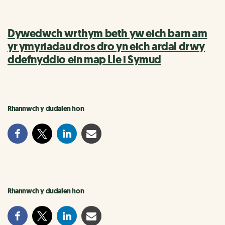
Dywedwch wrthym beth yw eich barn am
yr ymyriadau dros dro yn eich ardal drwy
ddefnyddio ein map Lle i Symud
Rhannwch y dudalen hon
Rhannwch y dudalen hon