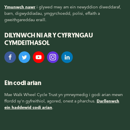
Ymunwch nawr
i glywed mwy am ein newyddion diweddaraf,
barn, digwyddiadau, ymgyrchoedd, polisi, effaith a
gweithgareddau eraill.
DILYNWCH NI AR Y CYFRYNGAU
CYMDEITHASOL
Ein codi arian
Mae Walk Wheel Cycle Trust yn ymrwymedig i godi arian mewn
ffordd sy'n gyfreithiol, agored, onest a pharchus.
Darllenwch
ein haddewid codi arian
.