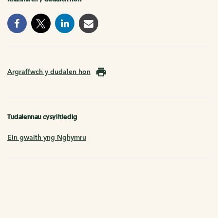
Argraffwch y dudalen hon
Tudalennau cysylltiedig
Ein gwaith yng Nghymru