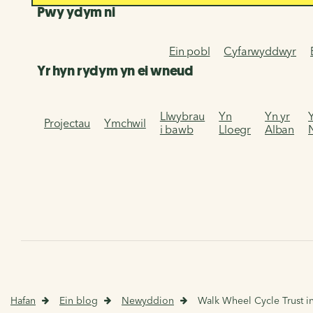
Pwy ydym ni
Ein pobl
Cyfarwyddwyr
Yr hyn rydym yn ei wneud
Llwybrau
Yn
Yn yr
Projectau
Ymchwil
i bawb
Lloegr
Alban
Hafan
Ein blog
Newyddion
Walk Wheel Cycle Trust i