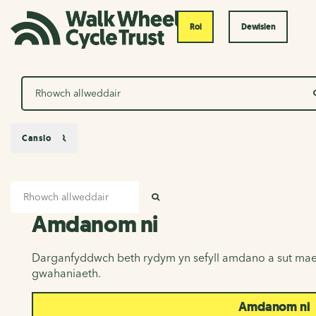
Roi
Dewislen
Chwilio
Canslo
Mewnbwn chwilio
Amdanom ni
CHWILIO
Amdanom ni
Darganfyddwch beth rydym yn sefyll amdano a sut mae
gwahaniaeth.
Amdanom ni