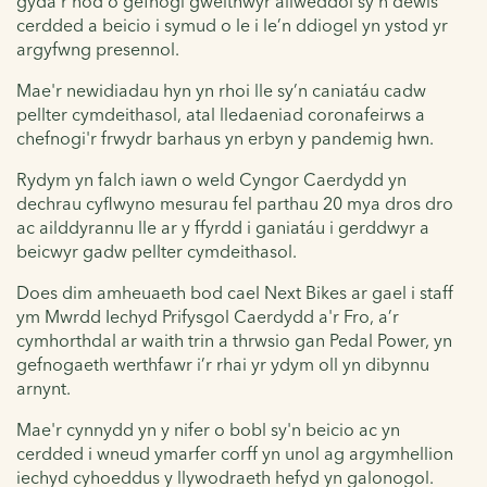
gyda'r nod o gefnogi gweithwyr allweddol sy'n dewis
cerdded a beicio i symud o le i le’n ddiogel yn ystod yr
argyfwng presennol.
Mae'r newidiadau hyn yn rhoi lle sy’n caniatáu cadw
pellter cymdeithasol, atal lledaeniad coronafeirws a
chefnogi'r frwydr barhaus yn erbyn y pandemig hwn.
Rydym yn falch iawn o weld Cyngor Caerdydd yn
dechrau cyflwyno mesurau fel parthau 20 mya dros dro
ac ailddyrannu lle ar y ffyrdd i ganiatáu i gerddwyr a
beicwyr gadw pellter cymdeithasol.
Does dim amheuaeth bod cael Next Bikes ar gael i staff
ym Mwrdd Iechyd Prifysgol Caerdydd a'r Fro, a’r
cymhorthdal ar waith trin a thrwsio gan Pedal Power, yn
gefnogaeth werthfawr i’r rhai yr ydym oll yn dibynnu
arnynt.
Mae'r cynnydd yn y nifer o bobl sy'n beicio ac yn
cerdded i wneud ymarfer corff yn unol ag argymhellion
iechyd cyhoeddus y llywodraeth hefyd yn galonogol.