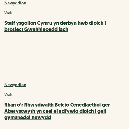
Newyddion
Wales
Staff ysgolion Cymru yn derbyn hwb diolch i
brosiect Gweithleoedd Iach
Newyddion
Wales
Rhan o’r Rhwydwaith Beicio Cenedlaethol ger
Aberystwyth yn cael ei adfywio diolch i gelf
gymunedol newydd