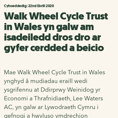
Cyhoeddedig: 22nd Ebrill 2020
Walk Wheel Cycle Trust
in Wales yn galw am
isadeiledd dros dro ar
gyfer cerdded a beicio
Mae Walk Wheel Cycle Trust in Wales
ynghyd â mudiadau eraill wedi
ysgrifennu at Ddirprwy Weinidog yr
Economi a Thrafnidiaeth, Lee Waters
AC, yn galw ar Lywodraeth Cymru i
gefnogi a hwyluso ymdrechion