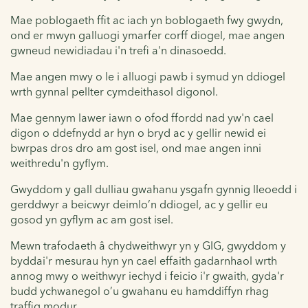
Mae poblogaeth ffit ac iach yn boblogaeth fwy gwydn,
ond er mwyn galluogi ymarfer corff diogel, mae angen
gwneud newidiadau i'n trefi a'n dinasoedd.
Mae angen mwy o le i alluogi pawb i symud yn ddiogel
wrth gynnal pellter cymdeithasol digonol.
Mae gennym lawer iawn o ofod ffordd nad yw'n cael
digon o ddefnydd ar hyn o bryd ac y gellir newid ei
bwrpas dros dro am gost isel, ond mae angen inni
weithredu'n gyflym.
Gwyddom y gall dulliau gwahanu ysgafn gynnig lleoedd i
gerddwyr a beicwyr deimlo’n ddiogel, ac y gellir eu
gosod yn gyflym ac am gost isel.
Mewn trafodaeth â chydweithwyr yn y GIG, gwyddom y
byddai'r mesurau hyn yn cael effaith gadarnhaol wrth
annog mwy o weithwyr iechyd i feicio i'r gwaith, gyda'r
budd ychwanegol o’u gwahanu eu hamddiffyn rhag
traffig modur.