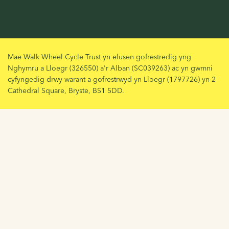
Mae Walk Wheel Cycle Trust yn elusen gofrestredig yng
Nghymru a Lloegr (326550) a'r Alban (SC039263) ac yn gwmni
cyfyngedig drwy warant a gofrestrwyd yn Lloegr (1797726) yn 2
Cathedral Square, Bryste, BS1 5DD.