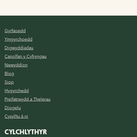
Gyrfaoedd
Ymgyrchoedd
Digwyddiadau
Canolfan y Cyfryngau
Newyddion
Blog
Siop
Hygyrchedd
Preifatrwydd a Thelerau
Diogelu
Cysylltu â ni
CYLCHLYTHYR