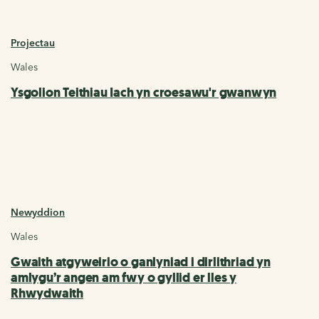
Projectau
Wales
Ysgolion Teithiau Iach yn croesawu'r gwanwyn
Newyddion
Wales
Gwaith atgyweirio o ganlyniad i dirlithriad yn
amlygu’r angen am fwy o gyllid er lles y
Rhwydwaith