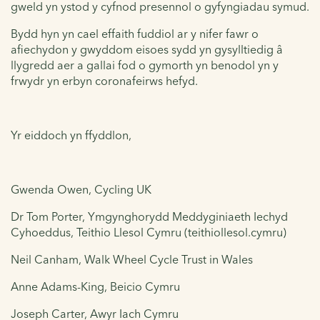
gweld yn ystod y cyfnod presennol o gyfyngiadau symud.
Bydd hyn yn cael effaith fuddiol ar y nifer fawr o
afiechydon y gwyddom eisoes sydd yn gysylltiedig â
llygredd aer a gallai fod o gymorth yn benodol yn y
frwydr yn erbyn coronafeirws hefyd.
Yr eiddoch yn ffyddlon,
Gwenda Owen, Cycling UK
Dr Tom Porter, Ymgynghorydd Meddyginiaeth Iechyd
Cyhoeddus, Teithio Llesol Cymru (teithiollesol.cymru)
Neil Canham, Walk Wheel Cycle Trust in Wales
Anne Adams-King, Beicio Cymru
Joseph Carter, Awyr Iach Cymru