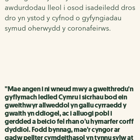
awdurdodau lleol i osod isadeiledd dros
dro yn ystod y cyfnod o gyfyngiadau
symud oherwydd y coronafeirws.
"Mae angen i ni wneud mwy a gweithredu'n
gyflymach ledled Cymru i sicrhau bod ein
gweithwyr allweddol yn gallu cyrraedd y
gwaith yn ddiogel, ac i alluogi pobl i
gerdded a beicio fel rhan o'u hymarfer corff
dyddiol. Fodd bynnag, mae'r cyngor ar
gadw pellter cymdeithasol yn tynnu sylw at