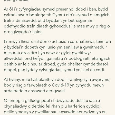
Ar ôl i’r cyfyngiadau symud presennol ddod i ben, bydd
cyfran fawr o boblogaeth Cymru eto'n symud o amgylch
trefi a dinasoedd, ond byddant yn betrusgar am
ddefnyddio trafnidiaeth gyhoeddus lle mae mwy o risg o
drosglwyddo’r haint.
Er mwyn lliniaru ail don o achosion coronafeirws, teimlwn
y byddai’n ddoeth cynllunio ymlaen llaw a gweithredu'r
mesurau dros dro hyn nawr ar gyfer gweithwyr
allweddol, ond hefyd i ganiatáu i'r boblogaeth ehangach
deithio ar feic neu ar droed, gyda phellter cymdeithasol
diogel, pan fydd y cyfyngiadau symud yn cael eu codi.
At hynny, mae tystiolaeth yn dod i'r amlwg sy’n awgrymu
bod y risg o farwolaeth o Covid-19 yn cynyddu mewn
ardaloedd o ansawdd aer gwael.
O annog a galluogi pobl i fabwysiadu dulliau iach a
chynaliadwy o deithio fel rhan o'u harferion dyddiol,
gellid ymestyn y gwelliannau ansawdd aer rydym yn eu