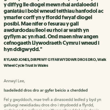
y diffyg lle diogel mewn rhai ardaloedd i
ganiatáu i bobl wneud teithiau hanfodol ac
ymarfer corff yn y ffordd fwyaf diogel
posibl. Mae nifer o fesurau y gall
awdurdodau lleol eu rhoi ar waith yn
gyflym ac yn rhad. Ond maen nhw angen
cefnogaeth Llywodraeth Cymru i wneud i
hyn ddigwydd."
RYLAND JONES, DIRPRWY GYFARWYDDWR DROS DRO, Walk
Wheel Cycle Trust in Wales
Annwyl Lee,
Isadeiledd dros dro ar gyfer beicio a cherdded
Fel y gwyddoch, mae trefi a dinasoedd ledled y byd yn
galluogi newidiadau dros dro i strydoedd a ffyrdd,