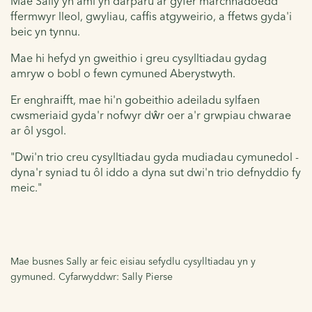
Mae Sally yn aml yn darparu ar gyfer marchnadoedd
ffermwyr lleol, gwyliau, caffis atgyweirio, a ffetws gyda'i
beic yn tynnu.
Mae hi hefyd yn gweithio i greu cysylltiadau gydag
amryw o bobl o fewn cymuned Aberystwyth.
Er enghraifft, mae hi'n gobeithio adeiladu sylfaen
cwsmeriaid gyda'r nofwyr dŵr oer a'r grwpiau chwarae
ar ôl ysgol.
"Dwi'n trio creu cysylltiadau gyda mudiadau cymunedol -
dyna'r syniad tu ôl iddo a dyna sut dwi'n trio defnyddio fy
meic."
Mae busnes Sally ar feic eisiau sefydlu cysylltiadau yn y
gymuned. Cyfarwyddwr: Sally Pierse