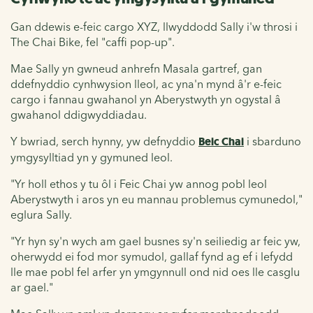
Gan ddewis e-feic cargo XYZ, llwyddodd Sally i'w throsi i
The Chai Bike, fel "caffi pop-up".
Mae Sally yn gwneud anhrefn Masala gartref, gan
ddefnyddio cynhwysion lleol, ac yna'n mynd â'r e-feic
cargo i fannau gwahanol yn Aberystwyth yn ogystal â
gwahanol ddigwyddiadau.
Y bwriad, serch hynny, yw defnyddio
Beic Chai
i sbarduno
ymgysylltiad yn y gymuned leol.
"Yr holl ethos y tu ôl i Feic Chai yw annog pobl leol
Aberystwyth i aros yn eu mannau problemus cymunedol,"
eglura Sally.
"Yr hyn sy'n wych am gael busnes sy'n seiliedig ar feic yw,
oherwydd ei fod mor symudol, gallaf fynd ag ef i lefydd
lle mae pobl fel arfer yn ymgynnull ond nid oes lle casglu
ar gael."