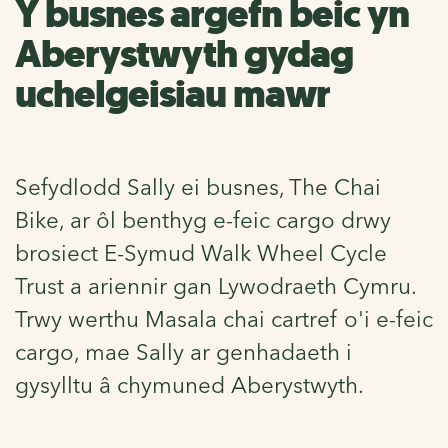
Y busnes argefn beic yn
Aberystwyth gydag
uchelgeisiau mawr
Sefydlodd Sally ei busnes, The Chai
Bike, ar ôl benthyg e-feic cargo drwy
brosiect E-Symud Walk Wheel Cycle
Trust a ariennir gan Lywodraeth Cymru.
Trwy werthu Masala chai cartref o'i e-feic
cargo, mae Sally ar genhadaeth i
gysylltu â chymuned Aberystwyth.