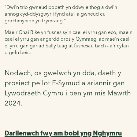
"Dwi'n trio gwneud popeth yn ddwyieithog a dwi'n
annog cyd-ddysgwyr i fynd ata i a gwneud eu
gorchmynion yn Gymraeg."
Mae'r Chai Bike yn fusnes sy'n cael ei yrru gan eco, mae'n
cael ei yrru gan angerdd dros y Gymraeg, ac mae'n cael
ei yrru gan gariad Sally tuag at fusnesau bach - a'r cyfan
o gefn beic.
Nodwch, os gwelwch yn dda, daeth y
prosiect peilot E-Symud a ariannir gan
Lywodraeth Cymru i ben ym mis Mawrth
2024.
Darllenwch fwy am bobl yng Nghymru