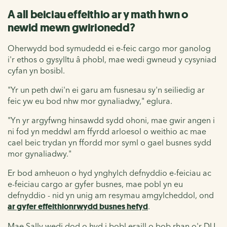
A all beiciau effeithio ar y math hwn o
newid mewn gwirionedd?
Oherwydd bod symudedd ei e-feic cargo mor ganolog
i'r ethos o gysylltu â phobl, mae wedi gwneud y cysyniad
cyfan yn bosibl.
"Yr un peth dwi'n ei garu am fusnesau sy'n seiliedig ar
feic yw eu bod nhw mor gynaliadwy," eglura.
"Yn yr argyfwng hinsawdd sydd ohoni, mae gwir angen i
ni fod yn meddwl am ffyrdd arloesol o weithio ac mae
cael beic trydan yn ffordd mor syml o gael busnes sydd
mor gynaliadwy."
Er bod amheuon o hyd ynghylch defnyddio e-feiciau ac
e-feiciau cargo ar gyfer busnes, mae pobl yn eu
defnyddio - nid yn unig am resymau amgylcheddol, ond
ar gyfer effeithlonrwydd busnes hefyd
.
Mae Sally wedi dod o hyd i bobl eraill o bob rhan o'r DU