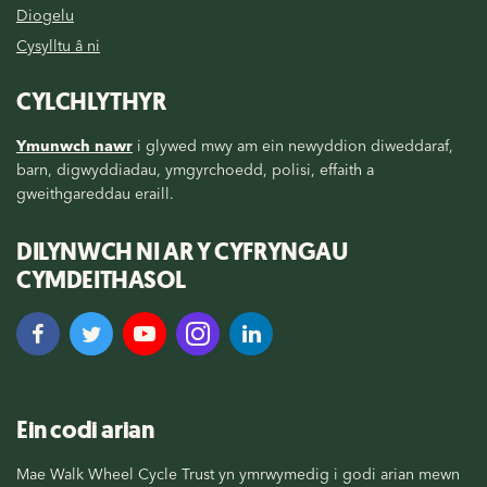
Diogelu
Cysylltu â ni
CYLCHLYTHYR
Ymunwch nawr
i glywed mwy am ein newyddion diweddaraf,
barn, digwyddiadau, ymgyrchoedd, polisi, effaith a
gweithgareddau eraill.
DILYNWCH NI AR Y CYFRYNGAU
CYMDEITHASOL
Ein codi arian
Mae Walk Wheel Cycle Trust yn ymrwymedig i godi arian mewn