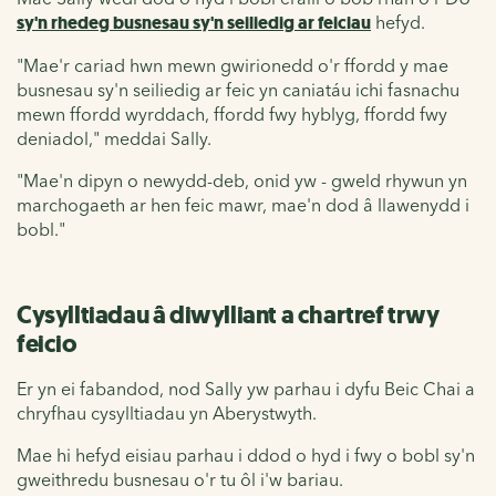
sy'n rhedeg busnesau sy'n seiliedig ar feiciau
hefyd.
"Mae'r cariad hwn mewn gwirionedd o'r ffordd y mae
busnesau sy'n seiliedig ar feic yn caniatáu ichi fasnachu
mewn ffordd wyrddach, ffordd fwy hyblyg, ffordd fwy
deniadol," meddai Sally.
"Mae'n dipyn o newydd-deb, onid yw - gweld rhywun yn
marchogaeth ar hen feic mawr, mae'n dod â llawenydd i
bobl."
Cysylltiadau â diwylliant a chartref trwy
feicio
Er yn ei fabandod, nod Sally yw parhau i dyfu Beic Chai a
chryfhau cysylltiadau yn Aberystwyth.
Mae hi hefyd eisiau parhau i ddod o hyd i fwy o bobl sy'n
gweithredu busnesau o'r tu ôl i'w bariau.