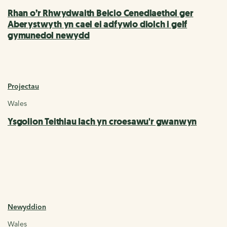
Rhan o’r Rhwydwaith Beicio Cenedlaethol ger
Aberystwyth yn cael ei adfywio diolch i gelf
gymunedol newydd
Projectau
Wales
Ysgolion Teithiau Iach yn croesawu'r gwanwyn
Newyddion
Wales