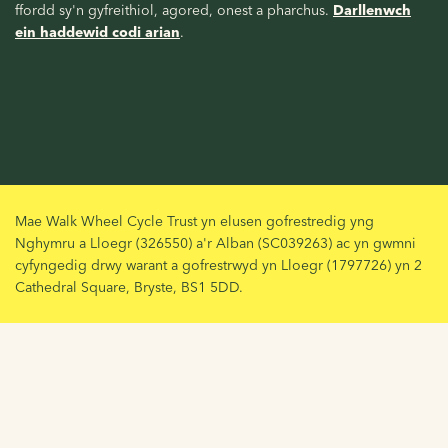
ffordd sy'n gyfreithiol, agored, onest a pharchus.
Darllenwch
ein haddewid codi arian
.
Mae Walk Wheel Cycle Trust yn elusen gofrestredig yng
Nghymru a Lloegr (326550) a'r Alban (SC039263) ac yn gwmni
cyfyngedig drwy warant a gofrestrwyd yn Lloegr (1797726) yn 2
Cathedral Square, Bryste, BS1 5DD.