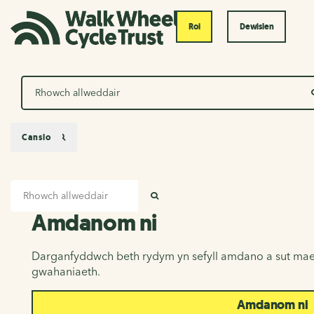
Roi
Dewislen
Chwilio
Canslo
Mewnbwn chwilio
Amdanom ni
CHWILIO
Amdanom ni
Darganfyddwch beth rydym yn sefyll amdano a sut mae
gwahaniaeth.
Amdanom ni