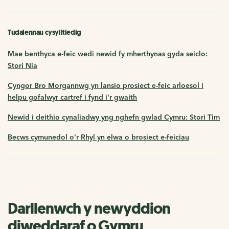
Tudalennau cysylltiedig
Mae benthyca e-feic wedi newid fy mherthynas gyda seiclo:
Stori Nia
Cyngor Bro Morgannwg yn lansio prosiect e-feic arloesol i
helpu gofalwyr cartref i fynd i'r gwaith
Newid i deithio cynaliadwy yng nghefn gwlad Cymru: Stori Tim
Becws cymunedol o'r Rhyl yn elwa o brosiect e-feiciau
Darllenwch y newyddion
diweddaraf o Gymru