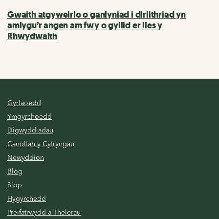
Gwaith atgyweirio o ganlyniad i dirlithriad yn
amlygu’r angen am fwy o gyllid er lles y
Rhwydwaith
Gyrfaoedd
Ymgyrchoedd
Digwyddiadau
Canolfan y Cyfryngau
Newyddion
Blog
Siop
Hygyrchedd
Preifatrwydd a Thelerau