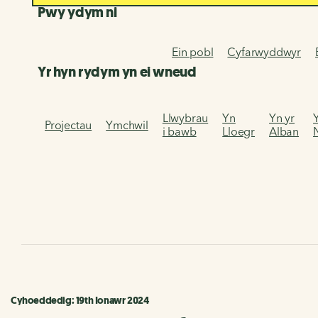
Pwy ydym ni
Ein pobl
Cyfarwyddwyr
Yr hyn rydym yn ei wneud
Llwybrau
Yn
Yn yr
Projectau
Ymchwil
i bawb
Lloegr
Alban
Cyhoeddedig: 19th Ionawr 2024