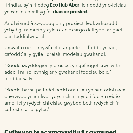
ffrindiau sy'n rhedeg
Eco Hub Aber
lle'r oedd yr e-feiciau
yn cael eu benthyg fel
rhan o'r prosiect
.
Ar ôl siarad â swyddogion y prosiect lleol, arhosodd
ychydig tra daeth y cylch e-feic cargo delfrydol ar gael
gan fuddiolwr arall.
Unwaith roedd rhywfaint o argaeledd, fodd bynnag,
cafodd Sally gyfle i dreialu modelau gwahanol.
"Roedd swyddogion y prosiect yn gefnogol iawn wrth
adael i mi roi cynnig ar y gwahanol fodelau beic,"
meddai Sally.
"Roedd barnu pa fodel oedd orau i mi yn hanfodol iawn
oherwydd yn amlwg rydych chi'n mynd i fod yn reidio
arno, felly rydych chi eisiau gwybod beth rydych chi'n
cofrestru ar ei gyfer."
Cyflwyno te ac ymgysylltu â'r gymuned