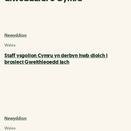
Newyddion
Wales
Staff ysgolion Cymru yn derbyn hwb diolch i
brosiect Gweithleoedd Iach
Newyddion
Wales