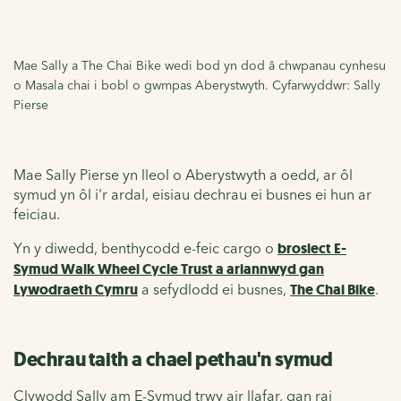
Mae Sally a The Chai Bike wedi bod yn dod â chwpanau cynhesu
o Masala chai i bobl o gwmpas Aberystwyth. Cyfarwyddwr: Sally
Pierse
Mae Sally Pierse yn lleol o Aberystwyth a oedd, ar ôl
symud yn ôl i'r ardal, eisiau dechrau ei busnes ei hun ar
feiciau.
Yn y diwedd, benthycodd e-feic cargo o
brosiect E-
Symud Walk Wheel Cycle Trust a ariannwyd gan
Lywodraeth Cymru
a sefydlodd ei busnes,
The Chai Bike
.
Dechrau taith a chael pethau'n symud
Clywodd Sally am E-Symud trwy air llafar, gan rai