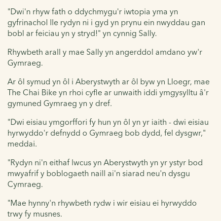
"Dwi'n rhyw fath o ddychmygu'r iwtopia yma yn
gyfrinachol lle rydyn ni i gyd yn prynu ein nwyddau gan
bobl ar feiciau yn y stryd!" yn cynnig Sally.
Rhywbeth arall y mae Sally yn angerddol amdano yw'r
Gymraeg.
Ar ôl symud yn ôl i Aberystwyth ar ôl byw yn Lloegr, mae
The Chai Bike yn rhoi cyfle ar unwaith iddi ymgysylltu â'r
gymuned Gymraeg yn y dref.
"Dwi eisiau ymgorffori fy hun yn ôl yn yr iaith - dwi eisiau
hyrwyddo'r defnydd o Gymraeg bob dydd, fel dysgwr,"
meddai.
"Rydyn ni'n eithaf lwcus yn Aberystwyth yn yr ystyr bod
mwyafrif y boblogaeth naill ai'n siarad neu'n dysgu
Cymraeg.
"Mae hynny'n rhywbeth rydw i wir eisiau ei hyrwyddo
trwy fy musnes.