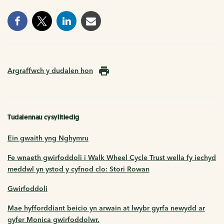
Argraffwch y dudalen hon
Tudalennau cysylltiedig
Ein gwaith yng Nghymru
Fe wnaeth gwirfoddoli i Walk Wheel Cycle Trust wella fy iechyd
meddwl yn ystod y cyfnod clo: Stori Rowan
Gwirfoddoli
Mae hyfforddiant beicio yn arwain at lwybr gyrfa newydd ar
gyfer Monica gwirfoddolwr.