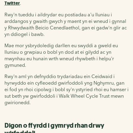
Twitter
.
Rwy'n tueddu i aildrydar eu postiadau a'u lluniau i
arddangos y gwaith gwych y maent yn ei wneud i gynnal
y Rhwydwaith Beicio Cenedlaethol, gan ei gadw'n glir ac
yn ddiogel i bawb.
Mae mor ysbrydoledig darllen eu swyddi a gweld eu
lluniau o grwpiau o bobl yn dod at ei gilydd ac yn
mwynhau eu hunain wrth wneud rhywbeth i helpu'r
gymuned.
Rwy'n aml yn defnyddio trydariadau ein Ceidwaid i
hyrwyddo ein cyfleoedd gwirfoddoli yng Nghymru, gan
ei fod yn rhoi cipolwg i bobl sy'n ystyried rhoi eu hamser i
sut beth yw gwirfoddoli i Walk Wheel Cycle Trust mewn
gwirionedd.
Digon o ffyrdd i gymryd rhan drwy