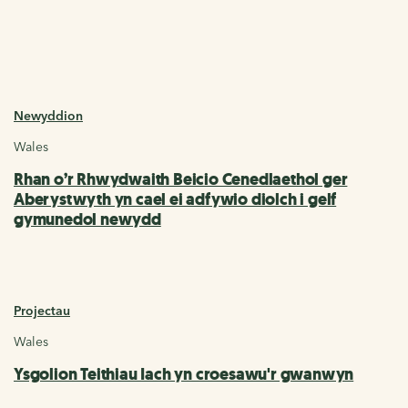
Newyddion
Wales
Rhan o’r Rhwydwaith Beicio Cenedlaethol ger
Aberystwyth yn cael ei adfywio diolch i gelf
gymunedol newydd
Projectau
Wales
Ysgolion Teithiau Iach yn croesawu'r gwanwyn