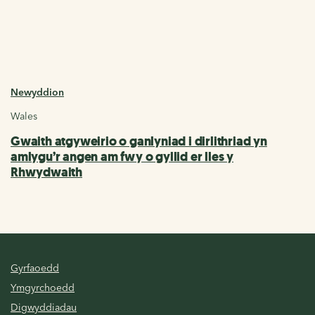
Newyddion
Wales
Gwaith atgyweirio o ganlyniad i dirlithriad yn
amlygu’r angen am fwy o gyllid er lles y
Rhwydwaith
Gyrfaoedd
Ymgyrchoedd
Digwyddiadau