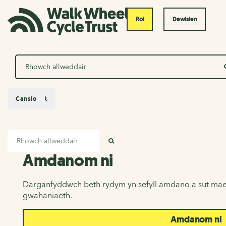
Roi
Dewislen
Chwilio
Canslo
Mewnbwn chwilio
Amdanom ni
CHWILIO
Amdanom ni
Darganfyddwch beth rydym yn sefyll amdano a sut mae
gwahaniaeth.
Amdanom ni