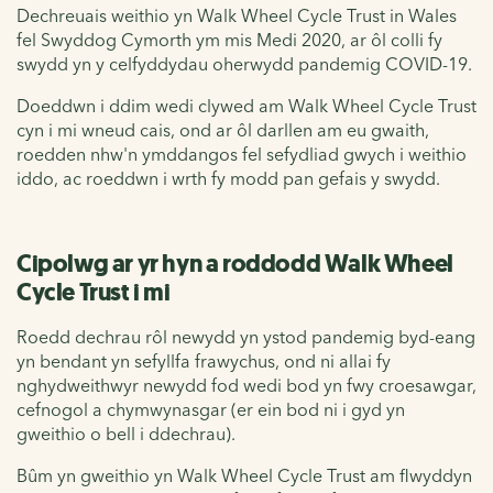
Dechreuais weithio yn Walk Wheel Cycle Trust in Wales
fel Swyddog Cymorth ym mis Medi 2020, ar ôl colli fy
swydd yn y celfyddydau oherwydd pandemig COVID-19.
Doeddwn i ddim wedi clywed am Walk Wheel Cycle Trust
cyn i mi wneud cais, ond ar ôl darllen am eu gwaith,
roedden nhw'n ymddangos fel sefydliad gwych i weithio
iddo, ac roeddwn i wrth fy modd pan gefais y swydd.
Cipolwg ar yr hyn a roddodd Walk Wheel
Cycle Trust i mi
Roedd dechrau rôl newydd yn ystod pandemig byd-eang
yn bendant yn sefyllfa frawychus, ond ni allai fy
nghydweithwyr newydd fod wedi bod yn fwy croesawgar,
cefnogol a chymwynasgar (er ein bod ni i gyd yn
gweithio o bell i ddechrau).
Bûm yn gweithio yn Walk Wheel Cycle Trust am flwyddyn