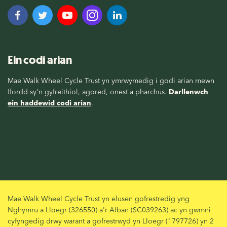
Ein codi arian
Mae Walk Wheel Cycle Trust yn ymrwymedig i godi arian mewn
ffordd sy'n gyfreithiol, agored, onest a pharchus.
Darllenwch
ein haddewid codi arian
.
Mae Walk Wheel Cycle Trust yn elusen gofrestredig yng
Nghymru a Lloegr (326550) a'r Alban (SC039263) ac yn gwmni
cyfyngedig drwy warant a gofrestrwyd yn Lloegr (1797726) yn 2