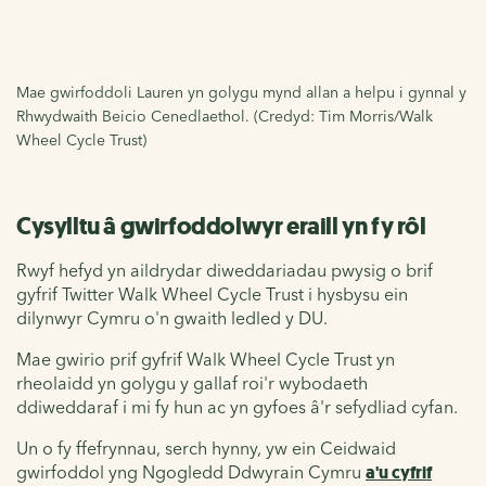
Mae gwirfoddoli Lauren yn golygu mynd allan a helpu i gynnal y
Rhwydwaith Beicio Cenedlaethol. (Credyd: Tim Morris/Walk
Wheel Cycle Trust)
Cysylltu â gwirfoddolwyr eraill yn fy rôl
Rwyf hefyd yn aildrydar diweddariadau pwysig o brif
gyfrif Twitter Walk Wheel Cycle Trust i hysbysu ein
dilynwyr Cymru o'n gwaith ledled y DU.
Mae gwirio prif gyfrif Walk Wheel Cycle Trust yn
rheolaidd yn golygu y gallaf roi'r wybodaeth
ddiweddaraf i mi fy hun ac yn gyfoes â'r sefydliad cyfan.
Un o fy ffefrynnau, serch hynny, yw ein Ceidwaid
gwirfoddol yng Ngogledd Ddwyrain Cymru
a'u cyfrif