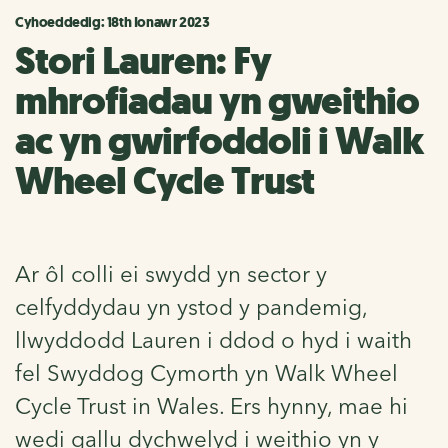
Cyhoeddedig: 18th Ionawr 2023
Stori Lauren: Fy
mhrofiadau yn gweithio
ac yn gwirfoddoli i Walk
Wheel Cycle Trust
Ar ôl colli ei swydd yn sector y
celfyddydau yn ystod y pandemig,
llwyddodd Lauren i ddod o hyd i waith
fel Swyddog Cymorth yn Walk Wheel
Cycle Trust in Wales. Ers hynny, mae hi
wedi gallu dychwelyd i weithio yn y