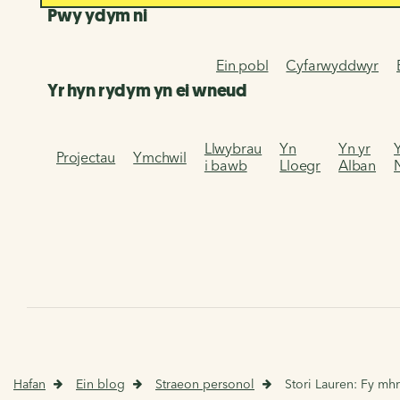
Pwy ydym ni
Ein pobl
Cyfarwyddwyr
Yr hyn rydym yn ei wneud
Llwybrau
Yn
Yn yr
Projectau
Ymchwil
i bawb
Lloegr
Alban
Hafan
Ein blog
Straeon personol
Stori Lauren: Fy mh