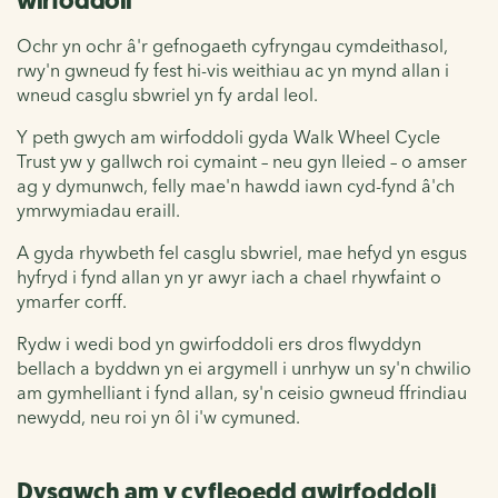
wirfoddoli
Ochr yn ochr â'r gefnogaeth cyfryngau cymdeithasol,
rwy'n gwneud fy fest hi-vis weithiau ac yn mynd allan i
wneud casglu sbwriel yn fy ardal leol.
Y peth gwych am wirfoddoli gyda Walk Wheel Cycle
Trust yw y gallwch roi cymaint – neu gyn lleied – o amser
ag y dymunwch, felly mae'n hawdd iawn cyd-fynd â'ch
ymrwymiadau eraill.
A gyda rhywbeth fel casglu sbwriel, mae hefyd yn esgus
hyfryd i fynd allan yn yr awyr iach a chael rhywfaint o
ymarfer corff.
Rydw i wedi bod yn gwirfoddoli ers dros flwyddyn
bellach a byddwn yn ei argymell i unrhyw un sy'n chwilio
am gymhelliant i fynd allan, sy'n ceisio gwneud ffrindiau
newydd, neu roi yn ôl i'w cymuned.
Dysgwch am y cyfleoedd gwirfoddoli