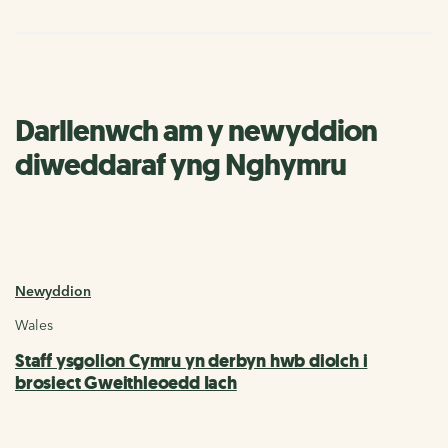
Darllenwch am y newyddion
diweddaraf yng Nghymru
Newyddion
Wales
Staff ysgolion Cymru yn derbyn hwb diolch i
brosiect Gweithleoedd Iach