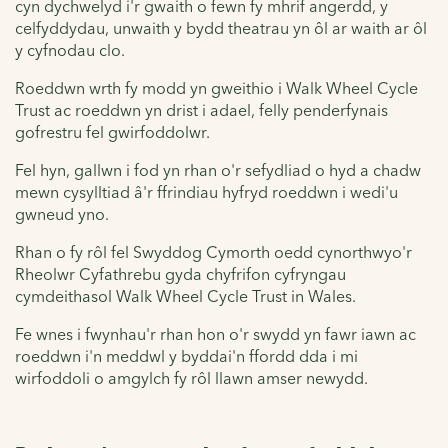
cyn dychwelyd i'r gwaith o fewn fy mhrif angerdd, y
celfyddydau, unwaith y bydd theatrau yn ôl ar waith ar ôl
y cyfnodau clo.
Roeddwn wrth fy modd yn gweithio i Walk Wheel Cycle
Trust ac roeddwn yn drist i adael, felly penderfynais
gofrestru fel gwirfoddolwr.
Fel hyn, gallwn i fod yn rhan o'r sefydliad o hyd a chadw
mewn cysylltiad â'r ffrindiau hyfryd roeddwn i wedi'u
gwneud yno.
Rhan o fy rôl fel Swyddog Cymorth oedd cynorthwyo'r
Rheolwr Cyfathrebu gyda chyfrifon cyfryngau
cymdeithasol Walk Wheel Cycle Trust in Wales.
Fe wnes i fwynhau'r rhan hon o'r swydd yn fawr iawn ac
roeddwn i'n meddwl y byddai'n ffordd dda i mi
wirfoddoli o amgylch fy rôl llawn amser newydd.