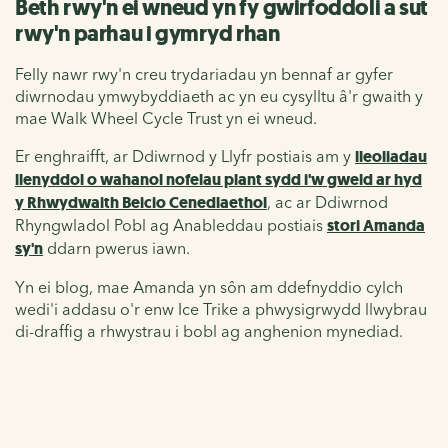
Beth rwy'n ei wneud yn fy gwirfoddoli a sut
rwy'n parhau i gymryd rhan
Felly nawr rwy'n creu trydariadau yn bennaf ar gyfer
diwrnodau ymwybyddiaeth ac yn eu cysylltu â'r gwaith y
mae Walk Wheel Cycle Trust yn ei wneud.
Er enghraifft, ar Ddiwrnod y Llyfr postiais am y
lleoliadau
llenyddol o wahanol nofelau plant sydd i'w gweld ar hyd
y Rhwydwaith Beicio Cenedlaethol
, ac ar Ddiwrnod
Rhyngwladol Pobl ag Anableddau postiais
stori Amanda
sy'n
ddarn pwerus iawn.
Yn ei blog, mae Amanda yn sôn am ddefnyddio cylch
wedi'i addasu o'r enw Ice Trike a phwysigrwydd llwybrau
di-draffig a rhwystrau i bobl ag anghenion mynediad.