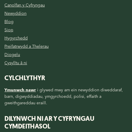
Canolfan y Cyfryngau
Newyddion
Blog
Siop
Hygyrchedd
Preifatrwydd a Thelerau
Diogelu
Cysylltu â ni
CYLCHLYTHYR
Ymunwch nawr
i glywed mwy am ein newyddion diweddaraf,
barn, digwyddiadau, ymgyrchoedd, polisi, effaith a
gweithgareddau eraill.
DILYNWCH NI AR Y CYFRYNGAU
CYMDEITHASOL