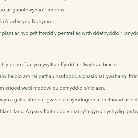
tio ar ganolbwyntio'r meddwl.
 o'r arfer yng Nghymru.
r plant ar hyd prif ffordd y pentref ac wrth ddefnyddio'r lony
 pentref ac yn cysylltu'r ffyrdd â'r llwybrau beicio.
f alw heibio am rai pethau hanfodol, a phasio tai gwahanol ffr
m erioed wedi meddwl eu defnyddio o'r blaen.
yn a gallu stopio i sgwrsio â chymdogion a dieithriaid ar bell
lant ifanc. A gan y ffaith bod y rhai sy'n gyrru'r ychydig gerby