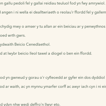
gallu pedoli fel y gallai reidiau teuluol fod yn fwy amrywiol.
angen i ni wella ei dealltwriaeth o reolau'r ffordd fel y gall
chydig mwy o amser y tu allan ar ein beiciau ar y penwythnos 
oed wrth gwrs.
wydwaith Beicio Cenedlaethol.
 at lwybr beicio lleol tawel a diogel o ben ein ffordd.
 bod yn gwneud y gorau o'r cyfleoedd ar gyfer ein dos dyddiol
 ar waith, ac yn mynnu ymarfer corff ac awyr iach cyn i ni eis
 ydyn nhw wedi deffro'n llwyr eto.