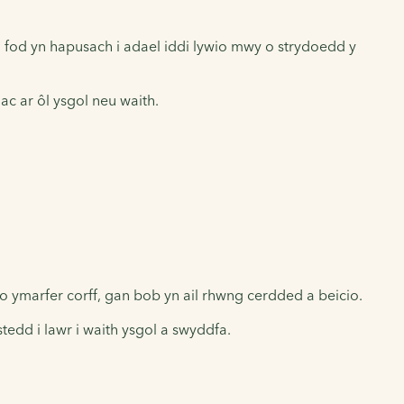
em fod yn hapusach i adael iddi lywio mwy o strydoedd y
ac ar ôl ysgol neu waith.
 o ymarfer corff, gan bob yn ail rhwng cerdded a beicio.
tedd i lawr i waith ysgol a swyddfa.