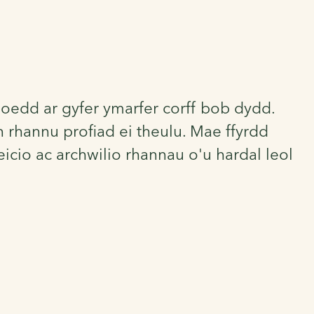
oedd ar gyfer ymarfer corff bob dydd.
rhannu profiad ei theulu. Mae ffyrdd
icio ac archwilio rhannau o'u hardal leol