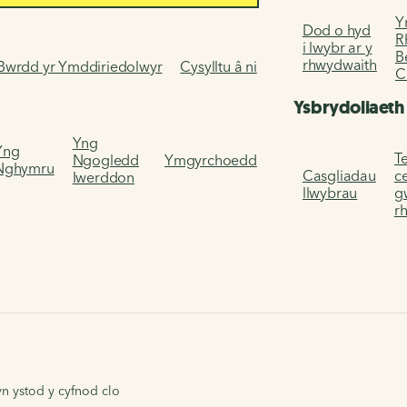
Y
Dod o hyd
R
i lwybr ar y
B
rhwydwaith
Bwrdd yr Ymddiriedolwyr
Cysylltu â ni
C
Ysbrydoliaeth
Yng
Yng
Te
Ngogledd
Ymgyrchoedd
Nghymru
Casgliadau
c
Iwerddon
llwybrau
g
r
yn ystod y cyfnod clo