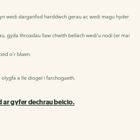
blentyn wedi darganfod harddwch gerau ac wedi magu hyder
u, gyda throadau llaw chwith bellach wedi'u nodi (er mai
oed o'r blaen.
lygfa a lle diogel i farchogaeth.
ar gyfer dechrau beicio.