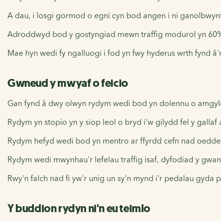
A dau, i losgi gormod o egni cyn bod angen i ni ganolbwyn
Adroddwyd bod y gostyngiad mewn traffig modurol yn 60%
Mae hyn wedi fy ngalluogi i fod yn fwy hyderus wrth fynd â'
Gwneud y mwyaf o feicio
Gan fynd â dwy olwyn rydym wedi bod yn dolennu o amgylch y
Rydym yn stopio yn y siop leol o bryd i'w gilydd fel y galla
Rydym hefyd wedi bod yn mentro ar ffyrdd cefn nad oedde
Rydym wedi mwynhau'r lefelau traffig isaf, dyfodiad y gwanw
Rwy'n falch nad fi yw'r unig un sy'n mynd i'r pedalau gyda ph
Y buddion rydyn ni'n eu teimlo