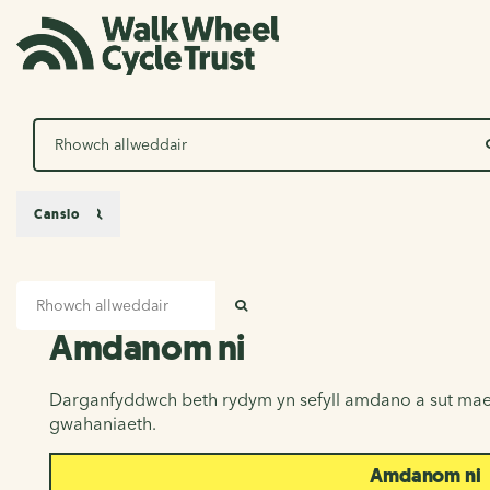
Chwilio
Canslo
Mewnbwn chwilio
Amdanom ni
CHWILIO
Amdanom ni
Darganfyddwch beth rydym yn sefyll amdano a sut mae
gwahaniaeth.
Amdanom ni