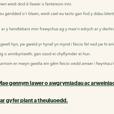
n wedi dod â llawer o fanteision inni.
io neu gerdded o'r blaen, wedi cael eu taclo gan fod y ddau 
ar y handlebars mor frawychus ag y mae'n edrych ar y dechra
 gwell hyn, yw gweld yr hynaf yn mynd i feicio fel nad yw hi eri
ig o annibyniaeth, gan osod ei chyflymder ei hun.
rnom er mwyn gwella ein gêm feicio oedd amser i fwynhau'r o
 Mae gennym lawer o awgrymiadau ac arweiniad 
ar gyfer plant a theuluoedd.