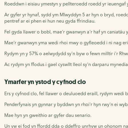
Roeddwn i eisiau ymestyn y pellteroedd roedd yr ieuengaf yn 
Ar gyfer yr hynaf, sydd ym Mlwyddyn 5 ar hyn o bryd, roedd 
pentref ar ei phen ei hun neu gyda ffrindiau.
Fel gyda llawer o bobl, mae'r gwanwyn a'r haf yn caniatáu y
Mae'r gwanwyn yma wedi rhoi mwy o gyfleoedd i ni nag eri
Rydym yn y 57% o aelwydydd sy'n byw o fewn milltir i'r Rh
Ac rydym yn ffodus i gael cyswllt lleol sy'n darparu mynediad
Ymarfer yn ystod y cyfnod clo
Ers y cyfnod clo, fel llawer o deuluoedd eraill, rydym wedi
Penderfynais yn gynnar y byddwn yn rhoi'r hyn rwy'n ei wybod
Mae hyn yn gweithio ar gyfer dau senario.
Un yw ei fod yn ffordd dda o ddeffro unrhyw un ohonom nad