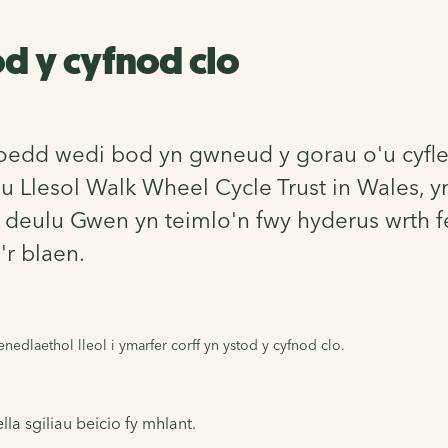
od y cyfnod clo
uoedd wedi bod yn gwneud y gorau o'u cyfle
lesol Walk Wheel Cycle Trust in Wales, yn 
t deulu Gwen yn teimlo'n fwy hyderus wrth fe
r blaen.
laethol lleol i ymarfer corff yn ystod y cyfnod clo.
a sgiliau beicio fy mhlant.