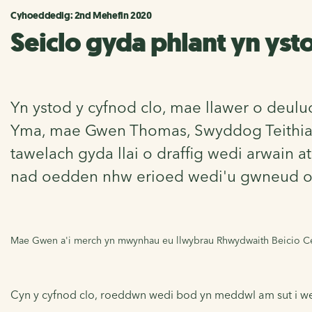
Cyhoeddedig: 2nd Mehefin 2020
Seiclo gyda phlant yn yst
Yn ystod y cyfnod clo, mae llawer o deul
Yma, mae Gwen Thomas, Swyddog Teithiau L
tawelach gyda llai o draffig wedi arwain a
nad oedden nhw erioed wedi'u gwneud o'
Mae Gwen a'i merch yn mwynhau eu llwybrau Rhwydwaith Beicio Cened
Cyn y cyfnod clo, roeddwn wedi bod yn meddwl am sut i well