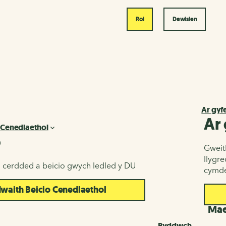
Roi
Dewislen
Ar gyf
Ar
 Cenedlaethol
o
Gweith
llygr
u cerdded a beicio gwych ledled y DU
cymde
aith Beicio Cenedlaethol
d
Maes
Byddwch