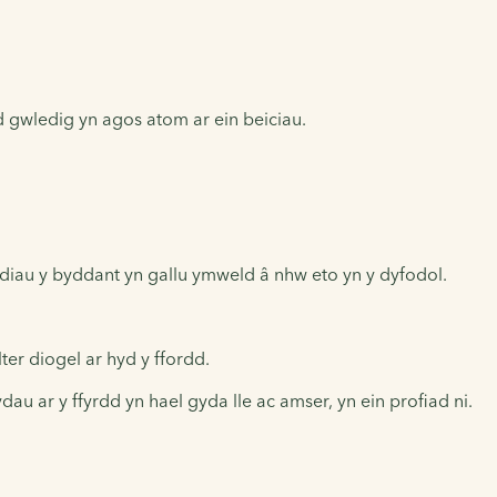
dd gwledig yn agos atom ar ein beiciau.
indiau y byddant yn gallu ymweld â nhw eto yn y dyfodol.
ter diogel ar hyd y ffordd.
dau ar y ffyrdd yn hael gyda lle ac amser, yn ein profiad ni.