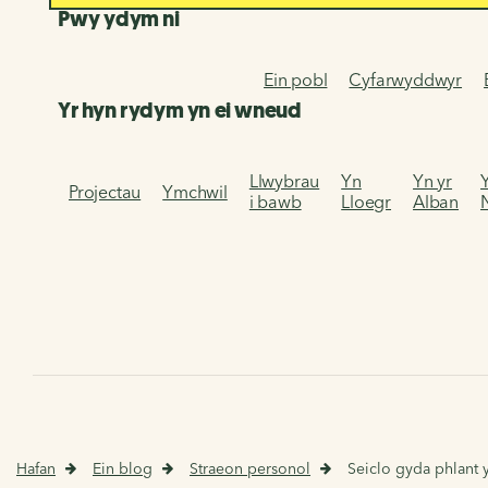
Pwy ydym ni
Ein pobl
Cyfarwyddwyr
Yr hyn rydym yn ei wneud
Llwybrau
Yn
Yn yr
Projectau
Ymchwil
i bawb
Lloegr
Alban
Hafan
Ein blog
Straeon personol
Seiclo gyda phlant 