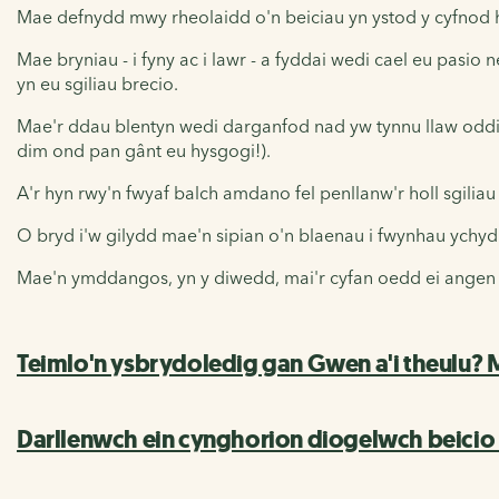
Mae defnydd mwy rheolaidd o'n beiciau yn ystod y cyfnod hw
Mae bryniau - i fyny ac i lawr - a fyddai wedi cael eu pas
yn eu sgiliau brecio.
Mae'r ddau blentyn wedi darganfod nad yw tynnu llaw oddi 
dim ond pan gânt eu hysgogi!).
A'r hyn rwy'n fwyaf balch amdano fel penllanw'r holl sgiliau
O bryd i'w gilydd mae'n sipian o'n blaenau i fwynhau ychyd
Mae'n ymddangos, yn y diwedd, mai'r cyfan oedd ei angen a
Teimlo'n ysbrydoledig gan Gwen a'i theulu?
Darllenwch ein cynghorion diogelwch beicio 