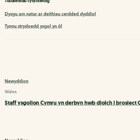
Tudalennau cysylltiedig
Dysgu am natur ar deithiau cerdded dyddiol
Tynnu strydoedd ysgol yn ôl
Newyddion
Wales
Staff ysgolion Cymru yn derbyn hwb diolch i brosiect