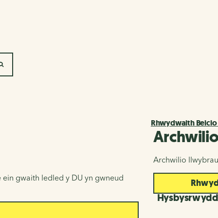
SEARCH
Rhwydwaith Beicio
Archwili
Archwilio llwybra
 ein gwaith ledled y DU yn gwneud
Rhwydw
Hysbysrwyd