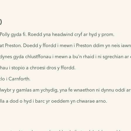
)
olly gyda fi. Roedd yna headwind cryf ar hyd y prom.
 at Preston. Doedd y ffordd i mewn i Preston ddim yn neis iawn
ynes gyda chlustffonau i mewn a bu'n rhaid i ni sgrechian ar dop
au i stopio a chroesi dros y ffordd.
o i Carnforth.
llwybr y gamlas am ychydig, yna fe wnaethon ni dynnu oddi ar f
ylla a dod o hyd i barc yr oeddem yn chwarae arno.