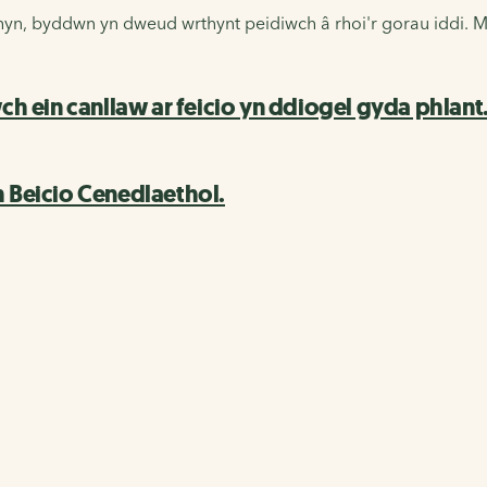
n, byddwn yn dweud wrthynt peidiwch â rhoi'r gorau iddi. Ma
ch ein canllaw ar feicio yn ddiogel gyda phlant
h Beicio Cenedlaethol.