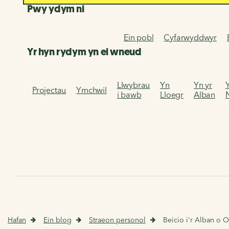
Pwy ydym ni
Ein pobl
Cyfarwyddwyr
Yr hyn rydym yn ei wneud
Llwybrau
Yn
Yn yr
Projectau
Ymchwil
i bawb
Lloegr
Alban
Hafan
Ein blog
Straeon personol
Beicio i'r Alban o 