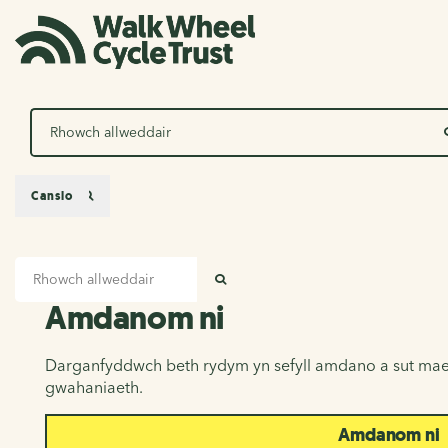
Chwilio
Canslo
Mewnbwn chwilio
Amdanom ni
CHWILIO
Amdanom ni
Darganfyddwch beth rydym yn sefyll amdano a sut mae
gwahaniaeth.
Amdanom ni