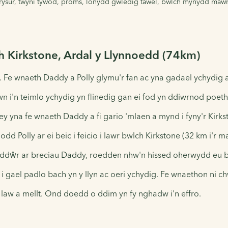
 prysur, twyni tywod, proms, lonydd gwledig tawel, bwlch mynydd mawr
ch Kirkstone, Ardal y Llynnoedd (74km)
e wnaeth Daddy a Polly glymu'r fan ac yna gadael ychydig ar
 i'n teimlo ychydig yn flinedig gan ei fod yn ddiwrnod poeth
y yna fe wnaeth Daddy a fi gario 'mlaen a mynd i fyny'r Kirks
d Polly ar ei beic i feicio i lawr bwlch Kirkstone (32 km i'r m
g o ddŵr ar breciau Daddy, roedden nhw'n hissed oherwydd eu
 i gael padlo bach yn y llyn ac oeri ychydig. Fe wnaethon ni 
law a mellt. Ond doedd o ddim yn fy nghadw i'n effro.