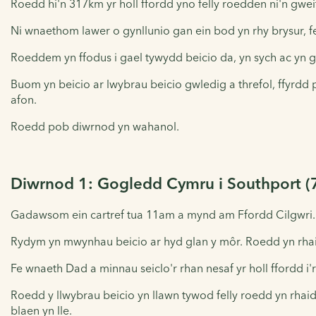
Roedd hi'n 317km yr holl ffordd yno felly roedden ni'n gweit
Ni wnaethom lawer o gynllunio gan ein bod yn rhy brysur, fe
Roeddem yn ffodus i gael tywydd beicio da, yn sych ac yn 
Buom yn beicio ar lwybrau beicio gwledig a threfol, ffyrdd
afon.
Roedd pob diwrnod yn wahanol.
Diwrnod 1: Gogledd Cymru i Southport 
Gadawsom ein cartref tua 11am a mynd am Ffordd Cilgwri. 
Rydym yn mwynhau beicio ar hyd glan y môr. Roedd yn rhaid i
Fe wnaeth Dad a minnau seiclo'r rhan nesaf yr holl ffordd i'
Roedd y llwybrau beicio yn llawn tywod felly roedd yn rha
blaen yn lle.