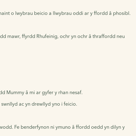
int o lwybrau beicio a llwybrau oddi ar y ffordd â phosibl.
dd mawr, ffyrdd Rhufeinig, ochr yn ochr â thraffordd neu
dd Mummy â mi ar gyfer y rhan nesaf.
swnllyd ac yn drewllyd yno i feicio.
trwodd. Fe benderfynon ni ymuno â ffordd oedd yn dilyn y