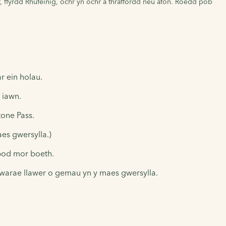
, ffyrdd Rhufeinig, ochr yn ochr â thraffordd neu afon. Roedd pob
 ein holau.
 iawn.
tone Pass.
aes gwersylla.)
 bod mor boeth.
chwarae llawer o gemau yn y maes gwersylla.