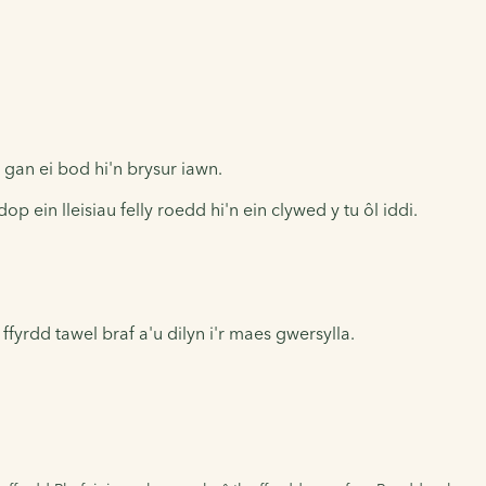
 gan ei bod hi'n brysur iawn.
 ein lleisiau felly roedd hi'n ein clywed y tu ôl iddi.
fyrdd tawel braf a'u dilyn i'r maes gwersylla.