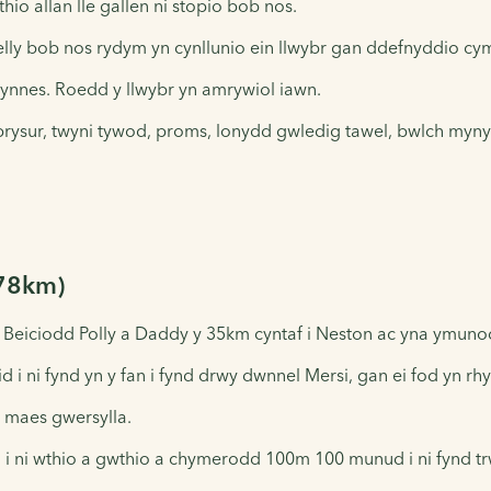
hio allan lle gallen ni stopio bob nos.
lly bob nos rydym yn cynllunio ein llwybr gan ddefnyddio cyma
gynnes. Roedd y llwybr yn amrywiol iawn.
 prysur, twyni tywod, proms, lonydd gwledig tawel, bwlch myny
(78km)
Beiciodd Polly a Daddy y 35km cyntaf i Neston ac yna ymuno
 ni fynd yn y fan i fynd drwy dwnnel Mersi, gan ei fod yn rhy 
r maes gwersylla.
id i ni wthio a gwthio a chymerodd 100m 100 munud i ni fynd 