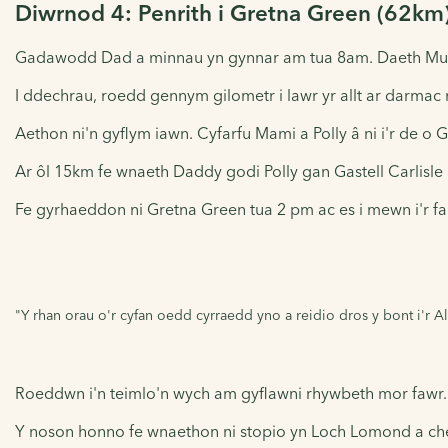
Diwrnod 4: Penrith i Gretna Green (62km
Gadawodd Dad a minnau yn gynnar am tua 8am. Daeth Mum
I ddechrau, roedd gennym gilometr i lawr yr allt ar darmac
Aethon ni'n gyflym iawn. Cyfarfu Mami a Polly â ni i'r de o G
Ar ôl 15km fe wnaeth Daddy godi Polly gan Gastell Carlisl
Fe gyrhaeddon ni Gretna Green tua 2 pm ac es i mewn i'r fa
"Y rhan orau o'r cyfan oedd cyrraedd yno a reidio dros y bont i'r A
Roeddwn i'n teimlo'n wych am gyflawni rhywbeth mor fawr. Y
Y noson honno fe wnaethon ni stopio yn Loch Lomond a chef