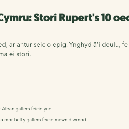
Cymru: Stori Rupert's 10 oe
 ar antur seiclo epig. Ynghyd â'i deulu, f
 ei stori.
 Alban gallem feicio yno.
pa mor bell y gallem feicio mewn diwrnod.