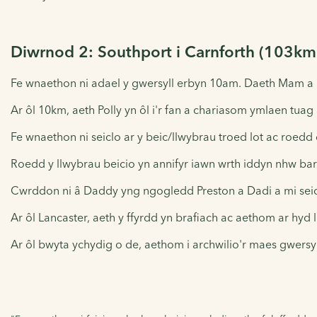
Diwrnod 2: Southport i Carnforth (103km
Fe wnaethon ni adael y gwersyll erbyn 10am. Daeth Mam a P
Ar ôl 10km, aeth Polly yn ôl i'r fan a chariasom ymlaen tuag
Fe wnaethon ni seiclo ar y beic/llwybrau troed lot ac roedd d
Roedd y llwybrau beicio yn annifyr iawn wrth iddyn nhw barh
Cwrddon ni â Daddy yng ngogledd Preston a Dadi a mi seicl
Ar ôl Lancaster, aeth y ffyrdd yn brafiach ac aethom ar hyd 
Ar ôl bwyta ychydig o de, aethom i archwilio'r maes gwers