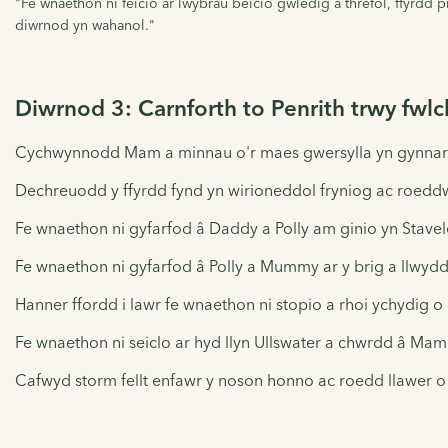
"Fe wnaethon ni feicio ar lwybrau beicio gwledig a threfol, ffyrdd
diwrnod yn wahanol."
Diwrnod 3: Carnforth to Penrith trwy fwl
Cychwynnodd Mam a minnau o'r maes gwersylla yn gynnar. F
Dechreuodd y ffyrdd fynd yn wirioneddol fryniog ac roeddwn
Fe wnaethon ni gyfarfod â Daddy a Polly am ginio yn Stavele
Fe wnaethon ni gyfarfod â Polly a Mummy ar y brig a llwyddod
Hanner ffordd i lawr fe wnaethon ni stopio a rhoi ychydi
Fe wnaethon ni seiclo ar hyd llyn Ullswater a chwrdd â Mam
Cafwyd storm fellt enfawr y noson honno ac roedd llawer o 