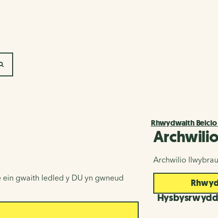
SEARCH
Rhwydwaith Beicio
Archwili
Archwilio llwybra
 ein gwaith ledled y DU yn gwneud
Rhwydw
Hysbysrwyd