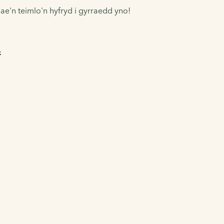
e'n teimlo'n hyfryd i gyrraedd yno!
.