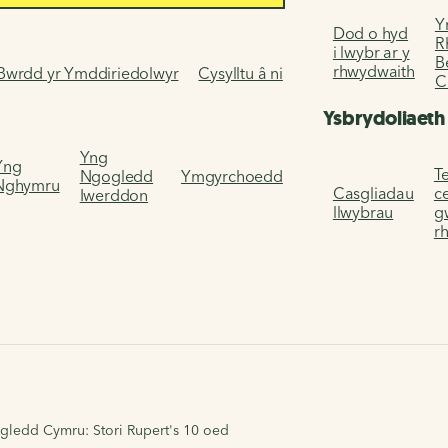
Y
Dod o hyd
R
i lwybr ar y
B
rhwydwaith
Bwrdd yr Ymddiriedolwyr
Cysylltu â ni
C
Ysbrydoliaeth
Yng
Yng
Te
Ngogledd
Ymgyrchoedd
Nghymru
Casgliadau
c
Iwerddon
llwybrau
g
r
Ogledd Cymru: Stori Rupert's 10 oed