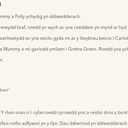
)
my a Polly ychydig yn ddiweddarach.
 newydd braf, roedd yn wych ac yna roeddem yn mynd ar hyd ffy
aerliwelydd ac yna seiclo gyda mi ar y llwybrau beicio i Carlisl
e a Mummy a mi gariodd ymlaen i Gretna Green. Roedd yna ych
n.
lban!"
 rhan orau o'r cyfan oedd cyrraedd yno a reidio dros y bont 
ais nofio adfywiol yn y llyn. Dau ddiwrnod yn ddiweddarach 