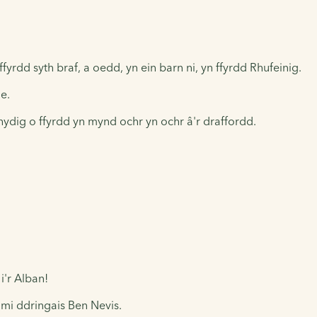
rdd syth braf, a oedd, yn ein barn ni, yn ffyrdd Rhufeinig.
e.
ydig o ffyrdd yn mynd ochr yn ochr â'r draffordd.
i'r Alban!
mi ddringais Ben Nevis.