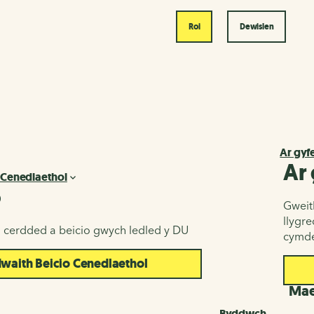
Roi
Dewislen
Ar gyf
Ar
 Cenedlaethol
o
Gweith
llygr
u cerdded a beicio gwych ledled y DU
cymde
aith Beicio Cenedlaethol
d
Maes
Byddwch