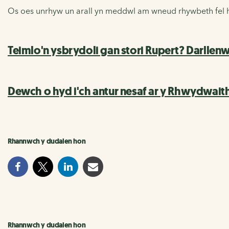
Os oes unrhyw un arall yn meddwl am wneud rhywbeth fel hy
Teimlo'n ysbrydoli gan stori Rupert? Darllenw
Dewch o hyd i'ch antur nesaf ar y Rhwydwait
Rhannwch y dudalen hon
Rhannwch y dudalen hon