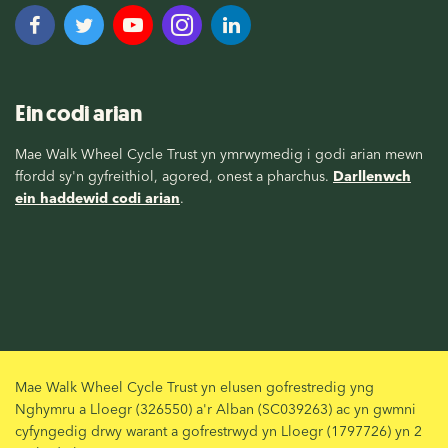
Ein codi arian
Mae Walk Wheel Cycle Trust yn ymrwymedig i godi arian mewn
ffordd sy'n gyfreithiol, agored, onest a pharchus.
Darllenwch
ein haddewid codi arian
.
Mae Walk Wheel Cycle Trust yn elusen gofrestredig yng
Nghymru a Lloegr (326550) a'r Alban (SC039263) ac yn gwmni
cyfyngedig drwy warant a gofrestrwyd yn Lloegr (1797726) yn 2