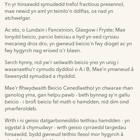
Yn yr hinsawdd symudedd trefol fractious presennol,
mae newid yn aml yn teimlo'n ddiflas, os nad yn
atchwelgar.
Ac eto, o Lundain i Fanceinion, Glasgow i Fryste; Mae
lonydd beicio, parcio beiciau a hyd yn oed cyrsiau
mecaneg dros dro, yn gwneud beicio'n fwy diogel ac yn
fwy hygyrch nag erioed o'r blaen.
Serch hynny, nid yw'r seilwaith beicio yno yn unig i
wasanaethu'r cymudo dyddiol o A i B; Mae'n ymwneud â
llawenydd symudiad a rhyddid.
Mae'r Rhwydwaith Beicio Cenedlaethol yn chwarae rhan
ganolog yma, gan helpu pawb - beth bynnag sy'n gallu
beicio - i brofi beicio fel math o hamdden, nid dim ond
ymarferoldeb.
Wrth i ni geisio datgarboneiddio teithiau hamdden - yn
ogystal â chymudwyr - wrth geisio cyrraedd targedau
hinsawdd, bydd gwneud teithio llesol mor hygyrch â