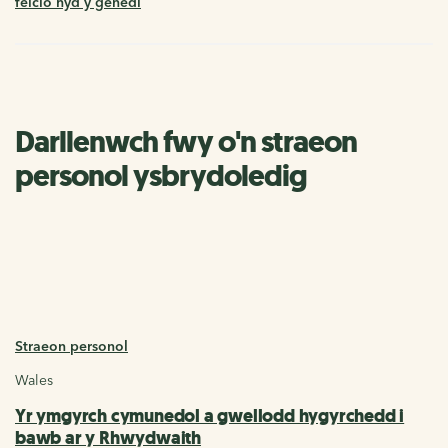
feicio hyd y genedl
Darllenwch fwy o'n straeon
personol ysbrydoledig
Straeon personol
Wales
Yr ymgyrch cymunedol a gwellodd hygyrchedd i
bawb ar y Rhwydwaith