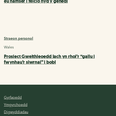
eu hamser i feicio hyd y genedl
Straeon personol
Wales
Prosiect Gweithleoedd Iach yn rhoi’r “gallu i
fwynhau’r siwrnai” i bobl
Gyrfaoedd
Ymgyrchoedd
Digwyddiadau