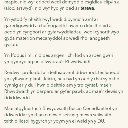
mapio, nid wyf erioed wedi defnyddio esgidiau clip-in a
(sioc, arswyd), nid wyf hyd yn oed ar
Strava
.
Yn ystod fy nhaith rwyf wedi dibynnu'n aml ar
garedigrwydd a chefnogaeth llawer o ddieithriaid a
oedd yn cynghori ar gyfarwyddiadau, wedi cynorthwyo
gyda materion mecanyddol ac wedi rhoi anogaeth
gyson.
Yn ffodus i mi, nid oes angen i chi fod yn arbenigwr i
ymgymryd ag un o lwybrau'r Rhwydwaith.
Reidwyr profiadol ar deithiau aml-ddiwrnod, teuluoedd
yn cyflwyno plant i feicio, neu hyd yn oed y rhai sy'n rhoi
cynnig ar y dull hwn o deithio am y tro cyntaf, mae'r
Rhwydwaith yn darparu ar gyfer pawb, ac mae'r dewis yn
ddiddiwedd.
Mae atgyfnerthu'r Rhwydwaith Beicio Cenedlaethol yn
ddiweddar yn rhan o newid seismig mewn seilwaith
teithio llesol hygyrch yr ydym yn ei weld yn y DU.