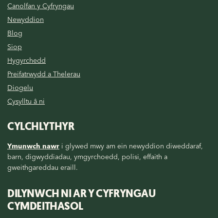
Canolfan y Cyfryngau
Newyddion
Blog
Siop
Hygyrchedd
Preifatrwydd a Thelerau
Diogelu
Cysylltu â ni
CYLCHLYTHYR
Ymunwch nawr
i glywed mwy am ein newyddion diweddaraf,
barn, digwyddiadau, ymgyrchoedd, polisi, effaith a
gweithgareddau eraill.
DILYNWCH NI AR Y CYFRYNGAU
CYMDEITHASOL