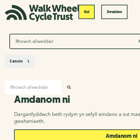
Roi
Dewislen
Chwilio
Canslo
Mewnbwn chwilio
Amdanom ni
CHWILIO
Amdanom ni
Darganfyddwch beth rydym yn sefyll amdano a sut mae
gwahaniaeth.
Amdanom ni