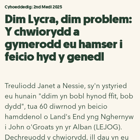
Cyhoeddedig: 2nd Medi 2025
Dim Lycra, dim problem:
Y chwiorydd a
gymerodd eu hamser i
feicio hyd y genedl
Treuliodd Janet a Nessie, sy'n ystyried
eu hunain "ddim yn bobl hynod ffit, bob
dydd", tua 60 diwrnod yn beicio
hamddenol o Land's End yng Nghernyw
i John o'Groats yn yr Alban (LEJOG).
Dechreuodd y chwiorydd, ill dau yn eu