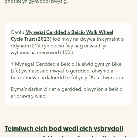
phosibl yn gynyddol bwysig.
Canfu
Mynegai Cerdded a Beicio Walk Wheel
Cycle Trust (2023)
fod mwy na dwywaith cymaint o
ddynion (21%) yn beicio fwy nag unwaith yr
wythnos na menywod (10%).
Y Mynegai Cerdded a Beicio (a elwid gynt yn Bike
Life) yw'r asesiad mwyaf o gerdded, olwynio a
beicio mewn ardaloedd trefol yn y DU ac Iwerddon.
Dyma'r darlun cliriaf o gerdded, olwynion a beicio
ar draws y wlad.
Teimlwch eich bod wedi eich ysbrydoli