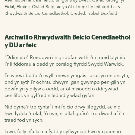
Eidal, Ffrainc, Gwlad Belg, ac yn ôl i Loegr lle teithiodd ar y
Rhwydwaith Beicio Cenedlaethol. Credyd: Isobel Duxfield
Archwilio Rhwydwaith Beicio Cenedlaethol
y DU ar feic
"Ddim eto" Roeddwn i'n griddfan wrth i'm traed blymio
i'r llifddorau a oedd yn corsiog ffyrdd Swydd Warwick.
Fe wnes i bedoli'n wyllt mewn ymgais i aros yn unionsyth,
ond yn syth i'r ochrau chwyrn, gan gwympo pen-glin yn
ddwfn yn y dilyw a oedd, ar ôl misoedd o ddirywiad
cenllifol, yn gyffredin ledled y wlad gyfan.
Nid dyma'r tro cyntaf i mi feicio drwy lifogydd, ac nid
hwn fyddai'r olaf; Yn wir, ni allaf gofio'r tro diwethaf i'm
traed fod yn sych.
Iawn, felly efallai na fydd y cyflwyniad hwn yn paentio