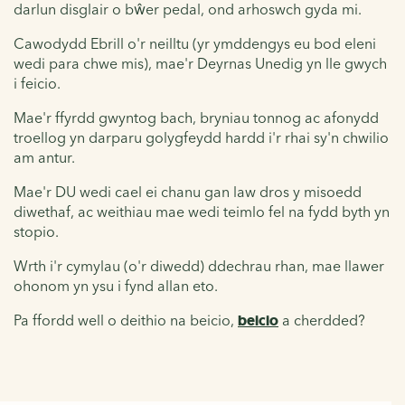
darlun disglair o bŵer pedal, ond arhoswch gyda mi.
Cawodydd Ebrill o'r neilltu (yr ymddengys eu bod eleni
wedi para chwe mis), mae'r Deyrnas Unedig yn lle gwych
i feicio.
Mae'r ffyrdd gwyntog bach, bryniau tonnog ac afonydd
troellog yn darparu golygfeydd hardd i'r rhai sy'n chwilio
am antur.
Mae'r DU wedi cael ei chanu gan law dros y misoedd
diwethaf, ac weithiau mae wedi teimlo fel na fydd byth yn
stopio.
Wrth i'r cymylau (o'r diwedd) ddechrau rhan, mae llawer
ohonom yn ysu i fynd allan eto.
Pa ffordd well o deithio na beicio,
beicio
a cherdded?