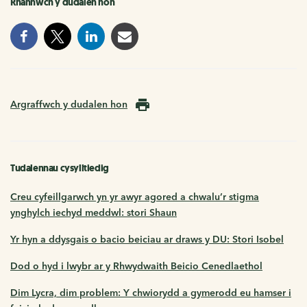
Rhannwch y dudalen hon
Argraffwch y dudalen hon
Tudalennau cysylltiedig
Creu cyfeillgarwch yn yr awyr agored a chwalu’r stigma
ynghylch iechyd meddwl: stori Shaun
Yr hyn a ddysgais o bacio beiciau ar draws y DU: Stori Isobel
Dod o hyd i lwybr ar y Rhwydwaith Beicio Cenedlaethol
Dim Lycra, dim problem: Y chwiorydd a gymerodd eu hamser i