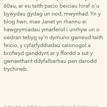
60au, ar eu taith pacio beiciau hiraf o'u
bywydau gydag un nod, mwynhad. Yn y
blog hwn, mae Janet yn rhannu ei
hawgrymiadau ymarferol i unrhyw un o
oedran tebyg sy'n dymuno gwneud taith
feicio, y cyfarfyddiadau calonogol a
brofwyd ganddynt ar y ffordd a sut y
gwnaethant ddyfalbarhau pan darodd
trychineb.
Aeth Isobel ar daith feicio unigol trwy Dwrci, Gwlad Groeg, yr