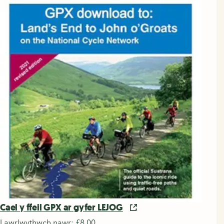
Cael y ffeil GPX ar gyfer LEJOG
Lawrlwythwch nawr: £8.00