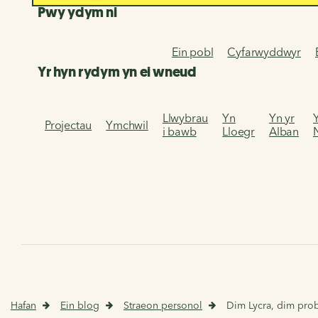
Pwy ydym ni
Ein pobl
Cyfarwyddwyr
Yr hyn rydym yn ei wneud
Llwybrau
Yn
Yn yr
Projectau
Ymchwil
i bawb
Lloegr
Alban
Hafan
Ein blog
Straeon personol
Dim Lycra, dim pro