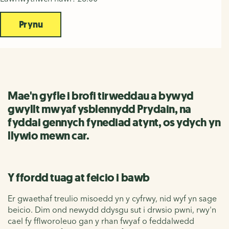
Prynu
Mae'n gyfle i brofi tirweddau a bywyd
gwyllt mwyaf ysblennydd Prydain, na
fyddai gennych fynediad atynt, os ydych yn
llywio mewn car.
Y ffordd tuag at feicio i bawb
Er gwaethaf treulio misoedd yn y cyfrwy, nid wyf yn sage
beicio. Dim ond newydd ddysgu sut i drwsio pwni, rwy'n
cael fy fflworoleuo gan y rhan fwyaf o feddalwedd