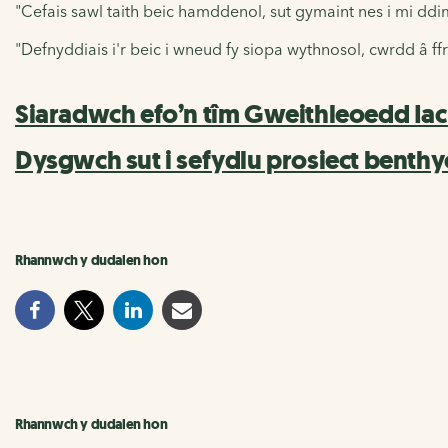
"Cefais sawl taith beic hamddenol, sut gymaint nes i mi d
"Defnyddiais i'r beic i wneud fy siopa wythnosol, cwrdd â ffr
Siaradwch efo’n tîm Gweithleoedd Iach
Dysgwch sut i sefydlu prosiect benthy
Rhannwch y dudalen hon
Rhannwch y dudalen hon