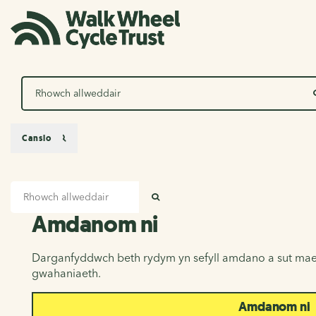
Chwilio
Canslo
Mewnbwn chwilio
Amdanom ni
CHWILIO
Amdanom ni
Darganfyddwch beth rydym yn sefyll amdano a sut mae
gwahaniaeth.
Amdanom ni