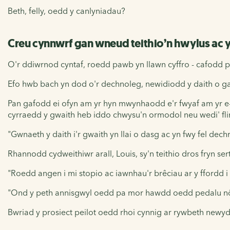
Beth, felly, oedd y canlyniadau?
Creu cynnwrf gan wneud teithio’n hwylus ac
O'r ddiwrnod cyntaf, roedd pawb yn llawn cyffro - cafodd 
Efo hwb bach yn dod o'r dechnoleg, newidiodd y daith o ga
Pan gafodd ei ofyn am yr hyn mwynhaodd e'r fwyaf am yr e-fe
cyrraedd y gwaith heb iddo chwysu'n ormodol neu wedi' fli
"Gwnaeth y daith i'r gwaith yn llai o dasg ac yn fwy fel de
Rhannodd cydweithiwr arall, Louis, sy'n teithio dros fryn ser
"Roedd angen i mi stopio ac iawnhau'r brêciau ar y ffordd i
"Ond y peth annisgwyl oedd pa mor hawdd oedd pedalu nôl 
Bwriad y prosiect peilot oedd rhoi cynnig ar rywbeth newydd