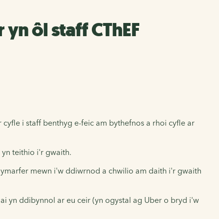
yn ôl staff CThEF
yfle i staff benthyg e-feic am bythefnos a rhoi cyfle ar
n teithio i'r gwaith.
ymarfer mewn i'w ddiwrnod a chwilio am daith i'r gwaith
hai yn ddibynnol ar eu ceir (yn ogystal ag Uber o bryd i'w