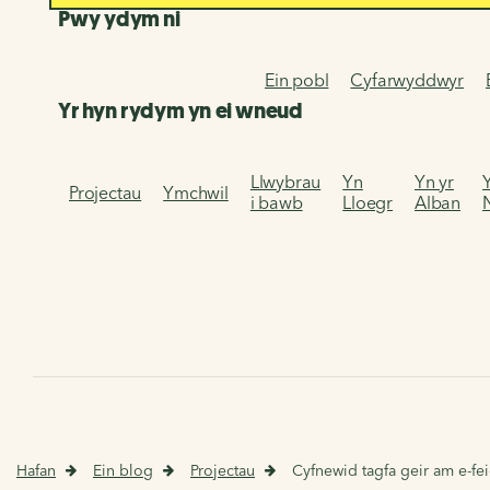
Pwy ydym ni
Ein pobl
Cyfarwyddwyr
Yr hyn rydym yn ei wneud
Llwybrau
Yn
Yn yr
Projectau
Ymchwil
i bawb
Lloegr
Alban
Hafan
Ein blog
Projectau
Cyfnewid tagfa geir am e-fei