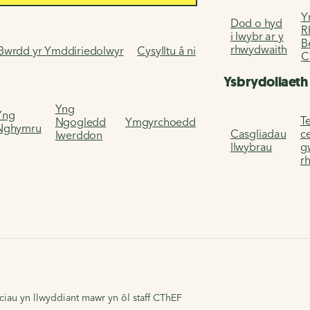
Y
Dod o hyd
R
i lwybr ar y
B
rhwydwaith
Bwrdd yr Ymddiriedolwyr
Cysylltu â ni
C
Ysbrydoliaeth
Yng
Yng
Te
Ngogledd
Ymgyrchoedd
Nghymru
Casgliadau
c
Iwerddon
llwybrau
g
r
ciau yn llwyddiant mawr yn ôl staff CThEF