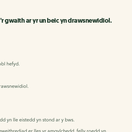
'r gwaith ar yr un beic yn drawsnewidiol.
obl hefyd.
drawsnewidiol.
 yn lle eistedd yn stond ar y bws.
gweithrediad er lles yr amgylchedd, felly roedd yn