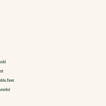
bobl
ert
ndda Fawr
munedol