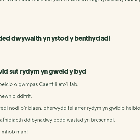
dded dwywaith yn ystod y benthyciad!
wid sut rydym yn gweld y byd
icio o gwmpas Caerffili efo'i fab.
ewn o ddifrif.
di nodi o'r blaen, oherwydd fel arfer rydym yn gwibio heibi
drafnidiaeth ddibynadwy oedd wastad yn bresennol.
ym mhob man!