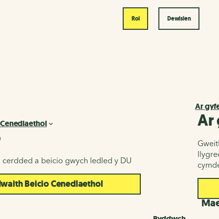
Roi
Dewislen
Ar gyf
Ar
 Cenedlaethol
o
Gweith
llygr
u cerdded a beicio gwych ledled y DU
cymde
aith Beicio Cenedlaethol
d
Maes
Byddwch