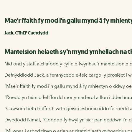
Mae'r ffaith fy mod i'n gallu mynd â fy mhlent
Jack, CThEF Caerdydd
Manteision helaeth sy’n mynd ymhellach na th
Nid ond y staff a chafodd y cyfle o fwynhau'r manteision o
Defnyddiodd Jack, a fenthycodd e-feic cargo, y prosiect i wne
"Mae'r ffaith fy mod i'n gallu mynd â fy mhlentyn o ddwy oed
"Roedd yn teimlo fel ffordd mor ymarferol a llon i ddechrau
"Cawsom beth trafferth wrth geisio esbonio iddo fe roedd a
Dwedodd Nimat, "Cododd fy hwyl yn sicr pan oeddwn i'n def
"Mi wnes i arbed tipyn o arian ar drafnidiaeth gyhoeddus g