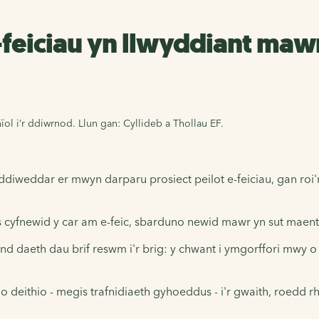
feiciau yn llwyddiant mawr 
ol i’r ddiwrnod. Llun gan: Cyllideb a Thollau EF.
iweddar er mwyn darparu prosiect peilot e-feiciau, gan roi'r c
 cyfnewid y car am e-feic, sbarduno newid mawr yn sut maent y
 daeth dau brif reswm i'r brig: y chwant i ymgorffori mwy o 
 o deithio - megis trafnidiaeth gyhoeddus - i'r gwaith, roedd r