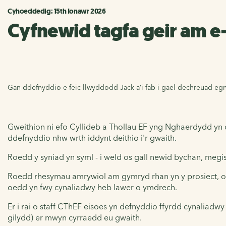
Cyhoeddedig: 15th Ionawr 2026
Cyfnewid tagfa geir am e-
Gan ddefnyddio e-feic llwyddodd Jack a’i fab i gael dechreuad egnï
Gweithion ni efo Cyllideb a Thollau EF yng Nghaerdydd yn dd
ddefnyddio nhw wrth iddynt deithio i'r gwaith.
Roedd y syniad yn syml - i weld os gall newid bychan, megis
Roedd rhesymau amrywiol am gymryd rhan yn y prosiect, ond
oedd yn fwy cynaliadwy heb lawer o ymdrech.
Er i rai o staff CThEF eisoes yn defnyddio ffyrdd cynaliadwy
gilydd) er mwyn cyrraedd eu gwaith.