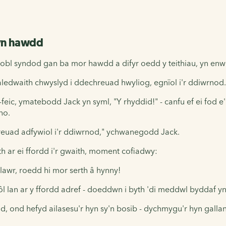
 yn hawdd
pobl syndod gan ba mor hawdd a difyr oedd y teithiau, yn enw
ledwaith chwyslyd i ddechreuad hwyliog, egnïol i'r ddiwrnod.
ic, ymatebodd Jack yn syml, "Y rhyddid!" - canfu ef ei fod e'n
no.
chreuad adfywiol i'r ddiwrnod," ychwanegodd Jack.
th ar ei ffordd i'r gwaith, moment cofiadwy:
 lawr, roedd hi mor serth â hynny!
lan ar y ffordd adref - doeddwn i byth 'di meddwl byddaf yn
, ond hefyd ailasesu'r hyn sy'n bosib - dychmygu'r hyn gallan