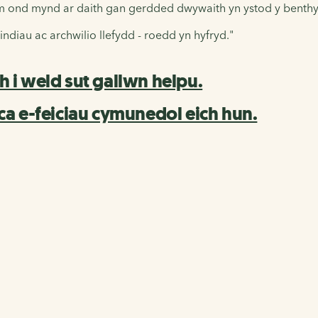
dim ond mynd ar daith gan gerdded dwywaith yn ystod y benthy
indiau ac archwilio llefydd - roedd yn hyfryd."
 i weld sut gallwn helpu.
ca e-feiciau cymunedol eich hun.