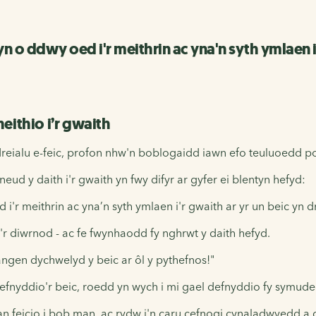
yn o ddwy oed i'r meithrin ac yna'n syth ymlaen i
eithio i’r gwaith
 dreialu e-feic, profon nhw'n boblogaidd iawn efo teuluoedd p
ud y daith i'r gwaith yn fwy difyr ar gyfer ei blentyn hefyd:
 i'r meithrin ac yna’n syth ymlaen i'r gwaith ar yr un beic yn 
'r diwrnod - ac fe fwynhaodd fy nghrwt y daith hefyd.
ngen dychwelyd y beic ar ôl y pythefnos!"
nyddio'r beic, roedd yn wych i mi gael defnyddio fy symudedd
an feicio i bob man, ac rydw i'n caru cefnogi cynaladwyedd a 