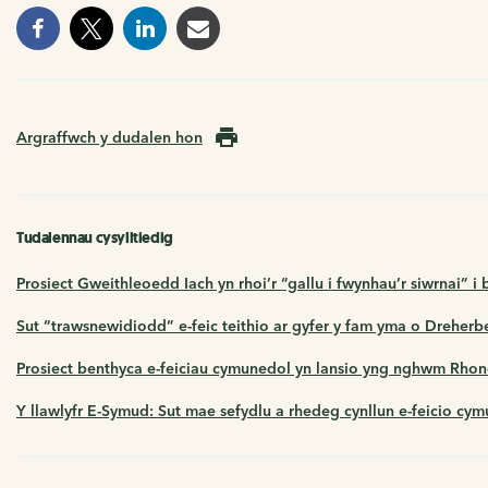
Argraffwch y dudalen hon
Tudalennau cysylltiedig
Prosiect Gweithleoedd Iach yn rhoi’r “gallu i fwynhau’r siwrnai” i 
Sut “trawsnewidiodd” e-feic teithio ar gyfer y fam yma o Dreherb
Prosiect benthyca e-feiciau cymunedol yn lansio yng nghwm Rho
Y llawlyfr E-Symud: Sut mae sefydlu a rhedeg cynllun e-feicio cy