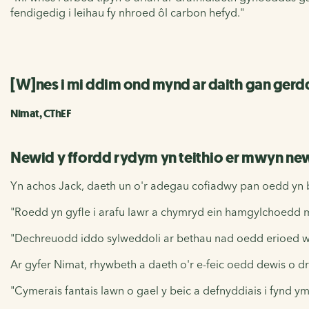
fendigedig i leihau fy nhroed ôl carbon hefyd."
[W]nes i mi ddim ond mynd ar daith gan ger
Nimat, CThEF
Newid y ffordd rydym yn teithio er mwyn ne
Yn achos Jack, daeth un o'r adegau cofiadwy pan oedd yn be
"Roedd yn gyfle i arafu lawr a chymryd ein hamgylchoedd m
"Dechreuodd iddo sylweddoli ar bethau nad oedd erioed we
Ar gyfer Nimat, rhywbeth a daeth o'r e-feic oedd dewis o 
"Cymerais fantais lawn o gael y beic a defnyddiais i fynd 