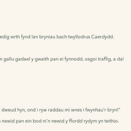
edig wrth fynd lan bryniau bach twyllodrus Caerdydd.
 gallu gadael y gwaith pan ei fynnodd, osgoi traffig, a dal
 dweud hyn, ond i ryw raddau mi wnes i fwynhau'r bryn!"
 newid pan ein bod ni'n newid y ffordd rydym yn teithio.