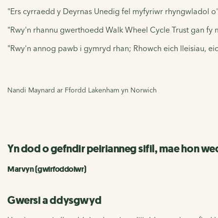
"Ers cyrraedd y Deyrnas Unedig fel myfyriwr rhyngwladol 
"Rwy'n rhannu gwerthoedd Walk Wheel Cycle Trust gan fy m
"Rwy'n annog pawb i gymryd rhan; Rhowch eich lleisiau, eich
Nandi Maynard ar Ffordd Lakenham yn Norwich
Yn dod o gefndir peirianneg sifil, mae hon we
Marvyn (gwirfoddolwr)
Gwersi a ddysgwyd