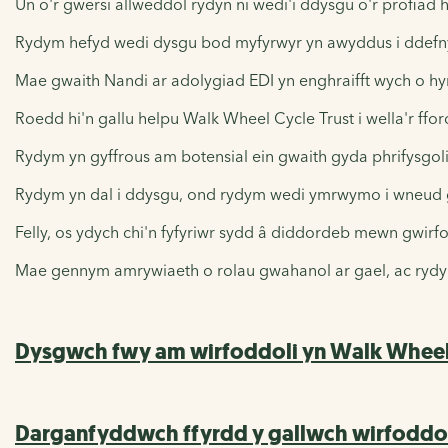
Un o'r gwersi allweddol rydyn ni wedi'i ddysgu o'r profi
Rydym hefyd wedi dysgu bod myfyrwyr yn awyddus i ddefny
Mae gwaith Nandi ar adolygiad EDI yn enghraifft wych o hy
Roedd hi'n gallu helpu Walk Wheel Cycle Trust i wella'r ffo
Rydym yn gyffrous am botensial ein gwaith gyda phrifysgolio
Rydym yn dal i ddysgu, ond rydym wedi ymrwymo i wneud gw
Felly, os ydych chi'n fyfyriwr sydd â diddordeb mewn gwirfo
Mae gennym amrywiaeth o rolau gwahanol ar gael, ac rydy
Dysgwch fwy am wirfoddoli yn Walk Wheel 
Darganfyddwch ffyrdd y gallwch wirfoddol