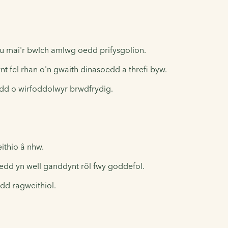
u mai'r bwlch amlwg oedd prifysgolion.
t fel rhan o'n gwaith dinasoedd a threfi byw.
ydd o wirfoddolwyr brwdfrydig.
ithio â nhw.
dd yn well ganddynt rôl fwy goddefol.
d ragweithiol.