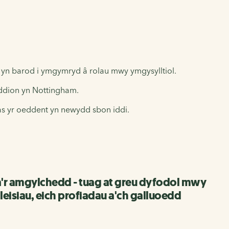
 yn barod i ymgymryd â rolau mwy ymgysylltiol.
yddion yn Nottingham.
as yr oeddent yn newydd sbon iddi.
a'r amgylchedd - tuag at greu dyfodol mwy
isiau, eich profiadau a'ch galluoedd