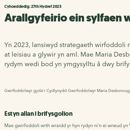
Cyhoeddedig: 27th Hydref 2023
Arallgyfeirio ein sylfaen 
Yn 2023, lansiwyd strategaeth wirfoddoli
at leisiau a glywir yn aml. Mae Maria Des
rydym wedi bod yn ymgysylltu â dwy brify
Gwirfoddolwyr gyda'r Cydlynydd Gwirfoddolwyr Maria Desborough
Estyn allan i brifysgolion
Mae gwirfoddoli wrth wraidd yr hyn rydyn ni'n ei wneud yn 