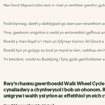
Mae Nandi Maynard (dde) wedi ei chael yn werthfawr gweithio gyd
Fodd bynnag, daeth y datblygiad go iawn pan wnaethom archw
Yma, gwelsom unigolion a oedd yn wirioneddol gyffrous am
Roedd y rhan fwyaf o'r rhain yn fyfyrwyr tramor, fel David
Roedd hyn yn golygu eu bod yn mynd ar-lein, cwblhau ein 
Yn bendant, roedd eu Buddying i fyny gyda gwirfoddolwr ara
Rwy'n rhannu gwerthoedd Walk Wheel Cycle Tr
cynaliadwy a chynhwysol i bob un ohonom. Rw
unigryw i waith ystyrlon ac effeithiol yn eich