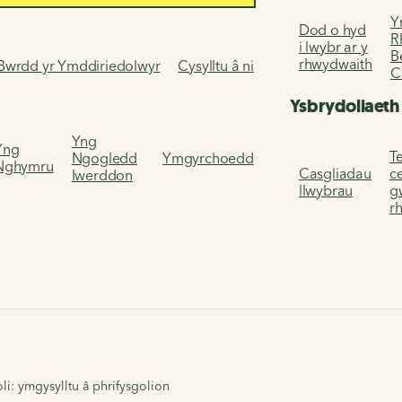
Y
Dod o hyd
R
i lwybr ar y
B
rhwydwaith
Bwrdd yr Ymddiriedolwyr
Cysylltu â ni
C
Ysbrydoliaeth
Yng
Yng
Te
Ngogledd
Ymgyrchoedd
Nghymru
Casgliadau
c
Iwerddon
llwybrau
g
r
oli: ymgysylltu â phrifysgolion