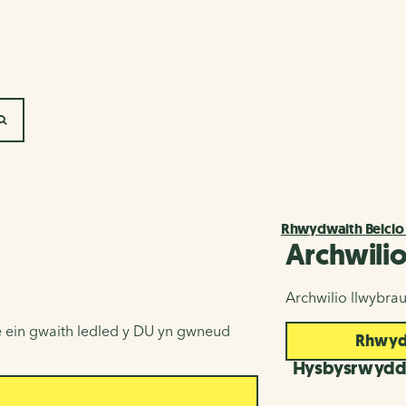
SEARCH
Rhwydwaith Beicio
Archwili
Archwilio llwybra
 ein gwaith ledled y DU yn gwneud
Rhwydw
Hysbysrwyd