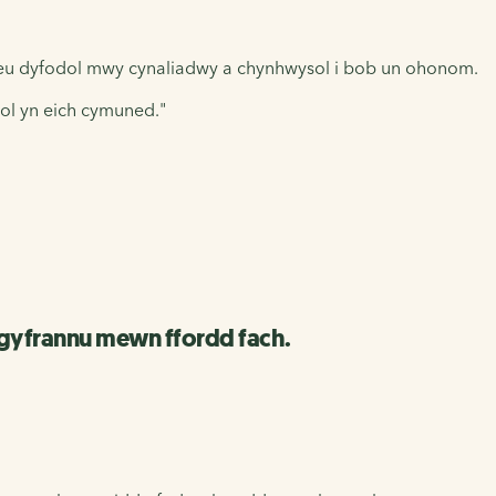
reu dyfodol mwy cynaliadwy a chynhwysol i bob un ohonom.
iol yn eich cymuned."
i gyfrannu mewn ffordd fach.