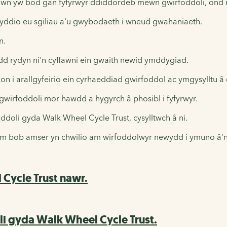
ad hwn yw bod gan fyfyrwyr ddiddordeb mewn gwirfoddoli, on
ddio eu sgiliau a'u gwybodaeth i wneud gwahaniaeth.
n.
rdd rydyn ni'n cyflawni ein gwaith newid ymddygiad.
n i arallgyfeirio ein cyrhaeddiad gwirfoddol ac ymgysylltu â c
irfoddoli mor hawdd a hygyrch â phosibl i fyfyrwyr.
ddoli gyda Walk Wheel Cycle Trust, cysylltwch â ni.
m bob amser yn chwilio am wirfoddolwyr newydd i ymuno â'n
Cycle Trust nawr.
i gyda Walk Wheel Cycle Trust.