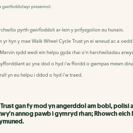
a gwirfoddolwyr presennol.
ilio pyrth gwirfoddoli ar-lein y prifysgolion eu hunain.
 yr hyn y mae Walk Wheel Cycle Trust yn ei wneud ac a oedd
 a Marvin sydd wedi ein helpu gyda rhai o'n harchwiliadau arw
hyfforddiant ac yna dod o hyd i'w ffordd o gwmpas mewn din
ll yn eu helpu i ddod o hyd i'w traed.
ust gan fy mod yn angerddol am bobl, polisi 
y'n annog pawb i gymryd rhan; Rhowch eich lle
 cymuned.