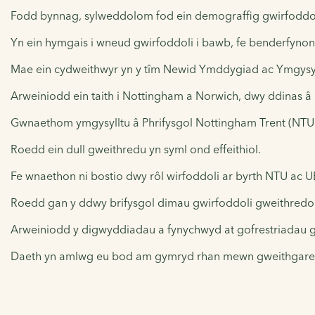
Fodd bynnag, sylweddolom fod ein demograffig gwirfoddol 
Yn ein hymgais i wneud gwirfoddoli i bawb, fe benderfynon n
Mae ein cydweithwyr yn y tîm Newid Ymddygiad ac Ymgysyll
Arweiniodd ein taith i Nottingham a Norwich, dwy ddinas â 
Gwnaethom ymgysylltu â Phrifysgol Nottingham Trent (NTU) 
Roedd ein dull gweithredu yn syml ond effeithiol.
Fe wnaethon ni bostio dwy rôl wirfoddoli ar byrth NTU ac 
Roedd gan y ddwy brifysgol dimau gwirfoddoli gweithredol
Arweiniodd y digwyddiadau a fynychwyd at gofrestriadau g
Daeth yn amlwg eu bod am gymryd rhan mewn gweithgared