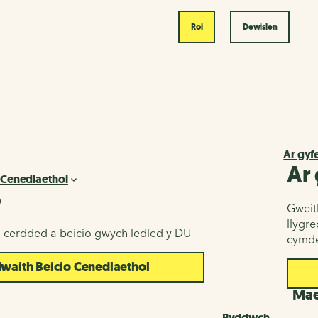
Roi
Dewislen
Ar gyf
Ar
 Cenedlaethol
o
Gweith
llygr
u cerdded a beicio gwych ledled y DU
cymde
aith Beicio Cenedlaethol
d
Maes
Byddwch