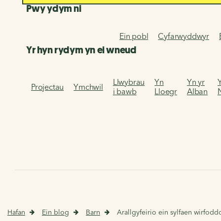
Pwy ydym ni
Ein pobl
Cyfarwyddwyr
Yr hyn rydym yn ei wneud
Llwybrau
Yn
Yn yr
Projectau
Ymchwil
i bawb
Lloegr
Alban
Hafan
Ein blog
Barn
Arallgyfeirio ein sylfaen wirfodd