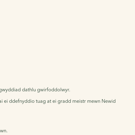
gwyddiad dathlu gwirfoddolwyr.
llai ei ddefnyddio tuag at ei gradd meistr mewn Newid
awn.