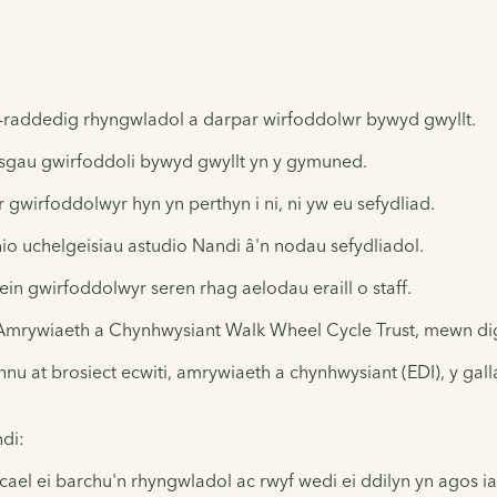
-raddedig rhyngwladol a darpar wirfoddolwr bywyd gwyllt.
sgau gwirfoddoli bywyd gwyllt yn y gymuned.
gwirfoddolwyr hyn yn perthyn i ni, ni yw eu sefydliad.
io uchelgeisiau astudio Nandi â'n nodau sefydliadol.
in gwirfoddolwyr seren rhag aelodau eraill o staff.
Amrywiaeth a Chynhwysiant Walk Wheel Cycle Trust, mewn di
nnu at brosiect ecwiti, amrywiaeth a chynhwysiant (EDI), y ga
di:
cael ei barchu'n rhyngwladol ac rwyf wedi ei ddilyn yn agos i