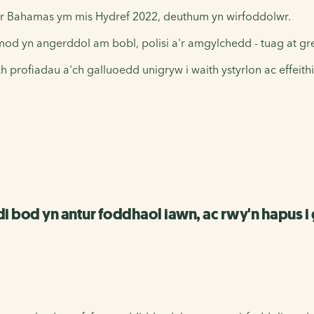
o'r Bahamas ym mis Hydref 2022, deuthum yn wirfoddolwr.
od yn angerddol am bobl, polisi a'r amgylchedd - tuag at g
 profiadau a'ch galluoedd unigryw i waith ystyrlon ac effeith
di bod yn antur foddhaol iawn, ac rwy'n hapus 