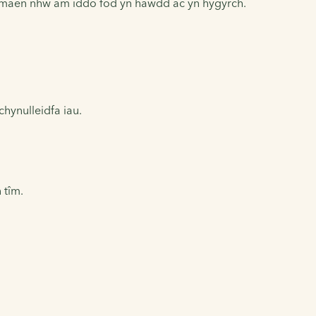
d maen nhw am iddo fod yn hawdd ac yn hygyrch.
hynulleidfa iau.
 tîm.