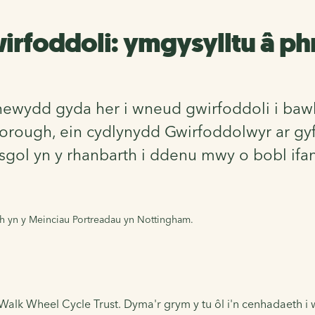
wirfoddoli: ymgysylltu â ph
 newydd gyda her i wneud gwirfoddoli i baw
borough, ein cydlynydd Gwirfoddolwyr ar gy
sgol yn y rhanbarth i ddenu mwy o bobl ifan
 yn y Meinciau Portreadau yn Nottingham.
Walk Wheel Cycle Trust. Dyma'r grym y tu ôl i'n cenhadaeth i