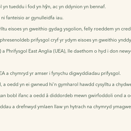
yn tueddu i fod yn hŷn, ac yn ddynion yn bennaf.
i fanteisio ar gynulleidfa iau.
tu eisoes yn gweithio gydag ysgolion, felly roeddem yn cred
phresenoldeb prifysgol cryf yr ydym eisoes yn gweithio ynddyn
a Phrifysgol East Anglia (UEA), lle daethom o hyd i don new
UEA a chymryd yr amser i fynychu digwyddiadau prifysgol.
, a oedd yn ei gwneud hi'n gymharol hawdd cysylltu a chydwe
an bobl ifanc a oedd â diddordeb mewn gwirfoddoli ond a oe
dau a drefnwyd ymlaen llaw yn hytrach na chymryd ymagwed