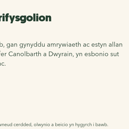
rifysgolion
b, gan gynyddu amrywiaeth ac estyn allan
fer Canolbarth a Dwyrain, yn esbonio sut
c.
 wneud cerdded, olwynio a beicio yn hygyrch i bawb.