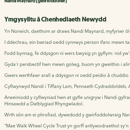
Nandi Maynard (gwirfoddolwr)
Ymgysylltu â Chenhedlaeth Newydd
Yn Norwich, daethom ar draws Nandi Maynard, myfyriwr ôl
I ddechrau, ein bwriad oedd cynnwys person ifanc mewn ta
Fodd bynnag, fe ddysgon ni wers bwysig yn gyflym: nid yw'r 
Gyda'r persbectif hwn mewn golwg, buom yn gweithio i alin
Gwers werthfawr arall a ddysgon ni oedd peidio â chuddio e
Cyflwynwyd Nandi i Tiffany Lam, Pennaeth Cydraddoldeb, 
Arweiniodd y cyflwyniad hwn at gyfle unigryw i Nandi gyfra
Hinsawdd a Datblygiad Rhyngwladol.
Wrth sôn am ei phrofiad, dywedodd y gwirfoddolwraig Nan
"Mae Walk Wheel Cycle Trust yn gorff anllywodraethol sy'n 