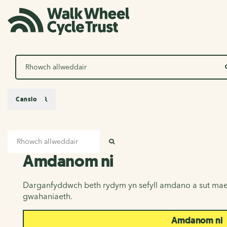
Chwilio
Canslo
Mewnbwn chwilio
Amdanom ni
CHWILIO
Amdanom ni
Darganfyddwch beth rydym yn sefyll amdano a sut mae
gwahaniaeth.
Amdanom ni