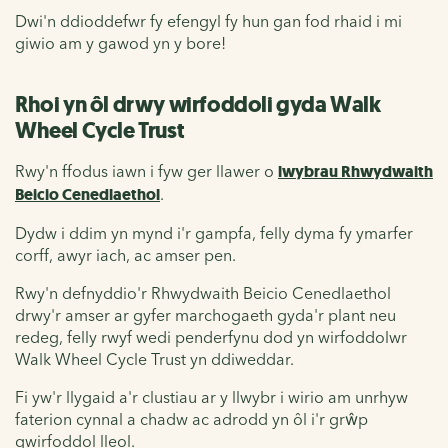
Dwi'n ddioddefwr fy efengyl fy hun gan fod rhaid i mi
giwio am y gawod yn y bore!
Rhoi yn ôl drwy wirfoddoli gyda Walk
Wheel Cycle Trust
Rwy'n ffodus iawn i fyw ger llawer o
lwybrau Rhwydwaith
Beicio Cenedlaethol
.
Dydw i ddim yn mynd i'r gampfa, felly dyma fy ymarfer
corff, awyr iach, ac amser pen.
Rwy'n defnyddio'r Rhwydwaith Beicio Cenedlaethol
drwy'r amser ar gyfer marchogaeth gyda'r plant neu
redeg, felly rwyf wedi penderfynu dod yn wirfoddolwr
Walk Wheel Cycle Trust yn ddiweddar.
Fi yw'r llygaid a'r clustiau ar y llwybr i wirio am unrhyw
faterion cynnal a chadw ac adrodd yn ôl i'r grŵp
gwirfoddol lleol.