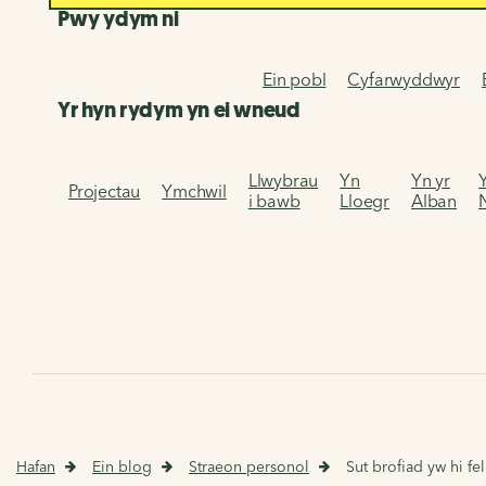
Pwy ydym ni
Ein pobl
Cyfarwyddwyr
Yr hyn rydym yn ei wneud
Llwybrau
Yn
Yn yr
Projectau
Ymchwil
i bawb
Lloegr
Alban
Hafan
Ein blog
Straeon personol
Sut brofiad yw hi f