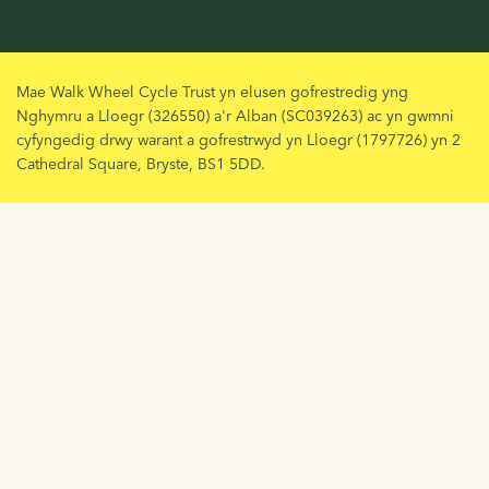
Mae Walk Wheel Cycle Trust yn elusen gofrestredig yng
Nghymru a Lloegr (326550) a'r Alban (SC039263) ac yn gwmni
cyfyngedig drwy warant a gofrestrwyd yn Lloegr (1797726) yn 2
Cathedral Square, Bryste, BS1 5DD.