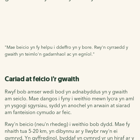
"Mae beicio yn fy helpu i ddeffro yn y bore. Rwy'n cyrraedd y
gwaith yn teimlo'n gadarnhaol ac yn egnïol."
Cariad at feicio i'r gwaith
Rwyf bob amser wedi bod yn adnabyddus yn y gwaith
am seiclo. Mae dangos i fyny i weithio mewn lycra yn aml
yn ysgogi sgyrsiau, sydd yn anochel yn arwain at siarad
am fanteision cymudo ar feic.
Rwy'n beicio (neu'n rhedeg) i weithio bob dydd. Mae fy
nhaith tua 5-20 km, yn dibynnu ar y llwybr rwy'n ei
gymryd. Yn gyffredinol, byddaf yn cymryd yr un hiraf ar y