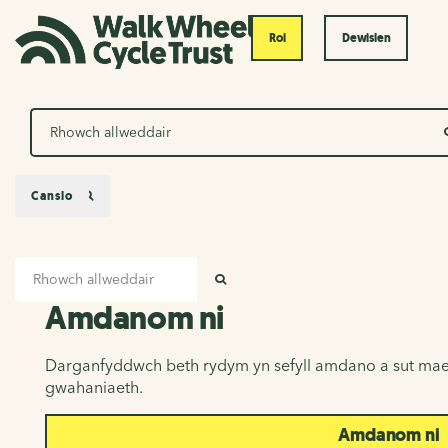
Roi
Dewislen
Chwilio
Canslo
Mewnbwn chwilio
Amdanom ni
CHWILIO
Amdanom ni
Darganfyddwch beth rydym yn sefyll amdano a sut mae
gwahaniaeth.
Amdanom ni