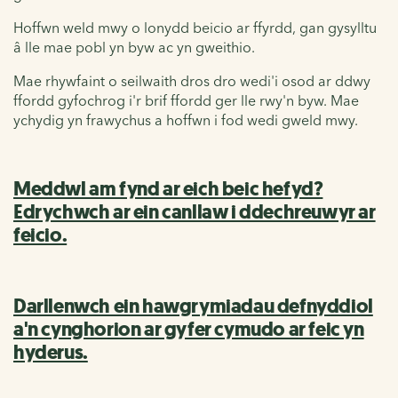
Hoffwn weld mwy o lonydd beicio ar ffyrdd, gan gysylltu
â lle mae pobl yn byw ac yn gweithio.
Mae rhywfaint o seilwaith dros dro wedi'i osod ar ddwy
ffordd gyfochrog i'r brif ffordd ger lle rwy'n byw. Mae
ychydig yn frawychus a hoffwn i fod wedi gweld mwy.
Meddwl am fynd ar eich beic hefyd?
Edrychwch ar ein canllaw i ddechreuwyr ar
feicio.
Darllenwch ein hawgrymiadau defnyddiol
a'n cynghorion ar gyfer cymudo ar feic yn
hyderus.