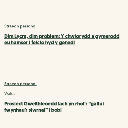
Straeon personol
Dim Lycra, dim problem: Y chwiorydd a gymerodd
eu hamser i feicio hyd y genedl
Straeon personol
Wales
Prosiect Gweithleoedd Iach yn rhoi’r “gallu i
fwynhau’r siwrnai” i bobl