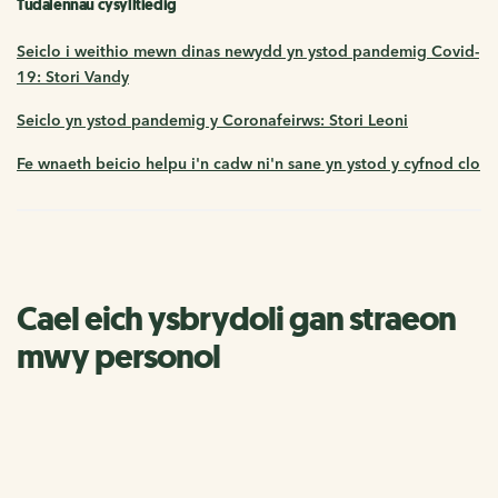
Tudalennau cysylltiedig
Seiclo i weithio mewn dinas newydd yn ystod pandemig Covid-
19: Stori Vandy
Seiclo yn ystod pandemig y Coronafeirws: Stori Leoni
Fe wnaeth beicio helpu i'n cadw ni'n sane yn ystod y cyfnod clo
Cael eich ysbrydoli gan straeon
mwy personol