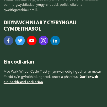
barn, digwyddiadau, ymgyrchoedd, polisi, effaith a
gweithgareddau eraill.
DILYNWCH NI AR Y CYFRYNGAU
CYMDEITHASOL
Ein codi arian
Mae Walk Wheel Cycle Trust yn ymrwymedig i godi arian mewn
ffordd sy'n gyfreithiol, agored, onest a pharchus.
Darllenwch
ein haddewid codi arian
.