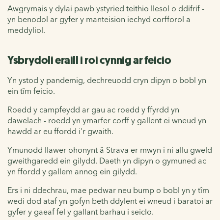
Awgrymais y dylai pawb ystyried teithio llesol o ddifrif -
yn benodol ar gyfer y manteision iechyd corfforol a
meddyliol.
Ysbrydoli eraill i roi cynnig ar feicio
Yn ystod y pandemig, dechreuodd cryn dipyn o bobl yn
ein tîm feicio.
Roedd y campfeydd ar gau ac roedd y ffyrdd yn
dawelach - roedd yn ymarfer corff y gallent ei wneud yn
hawdd ar eu ffordd i'r gwaith.
Ymunodd llawer ohonynt â Strava er mwyn i ni allu gweld
gweithgaredd ein gilydd. Daeth yn dipyn o gymuned ac
yn ffordd y gallem annog ein gilydd.
Ers i ni ddechrau, mae pedwar neu bump o bobl yn y tîm
wedi dod ataf yn gofyn beth ddylent ei wneud i baratoi ar
gyfer y gaeaf fel y gallant barhau i seiclo.