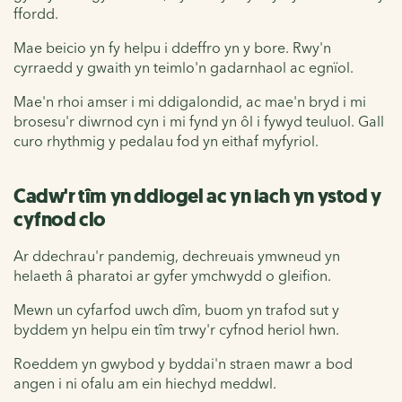
ffordd.
Mae beicio yn fy helpu i ddeffro yn y bore. Rwy'n
cyrraedd y gwaith yn teimlo'n gadarnhaol ac egnïol.
Mae'n rhoi amser i mi ddigalondid, ac mae'n bryd i mi
brosesu'r diwrnod cyn i mi fynd yn ôl i fywyd teuluol. Gall
curo rhythmig y pedalau fod yn eithaf myfyriol.
Cadw'r tîm yn ddiogel ac yn iach yn ystod y
cyfnod clo
Ar ddechrau'r pandemig, dechreuais ymwneud yn
helaeth â pharatoi ar gyfer ymchwydd o gleifion.
Mewn un cyfarfod uwch dîm, buom yn trafod sut y
byddem yn helpu ein tîm trwy'r cyfnod heriol hwn.
Roeddem yn gwybod y byddai'n straen mawr a bod
angen i ni ofalu am ein hiechyd meddwl.