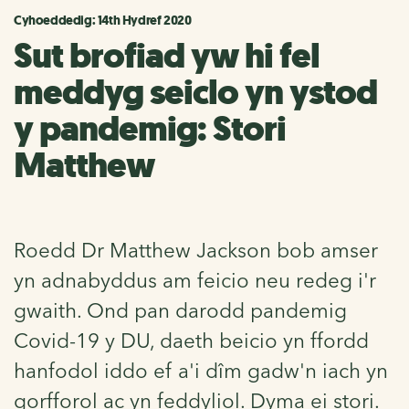
Cyhoeddedig: 14th Hydref 2020
Sut brofiad yw hi fel
meddyg seiclo yn ystod
y pandemig: Stori
Matthew
Roedd Dr Matthew Jackson bob amser
yn adnabyddus am feicio neu redeg i'r
gwaith. Ond pan darodd pandemig
Covid-19 y DU, daeth beicio yn ffordd
hanfodol iddo ef a'i dîm gadw'n iach yn
gorfforol ac yn feddyliol. Dyma ei stori.