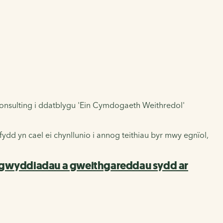
nsulting i ddatblygu 'Ein Cymdogaeth Weithredol'
dd yn cael ei chynllunio i annog teithiau byr mwy egnïol,
gwyddiadau a gweithgareddau sydd ar