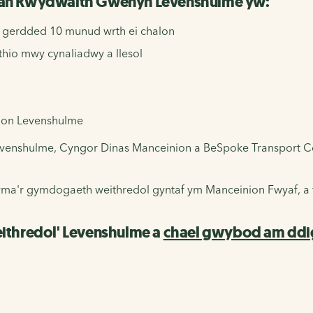
gan Rwydwaith Gwenyn Levenshulme yw:
h gerdded 10 munud wrth ei chalon
ithio mwy cynaliadwy a llesol
galon Levenshulme
venshulme, Cyngor Dinas Manceinion a BeSpoke Transport Co
yma'r gymdogaeth weithredol gyntaf ym Manceinion Fwyaf, a fy
ithredol' Levenshulme a
chael gwybod am ddi