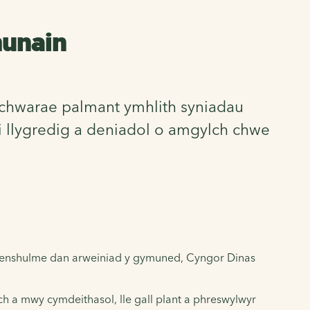
hunain
 chwarae palmant ymhlith syniadau
ai llygredig a deniadol o amgylch chwe
venshulme dan arweiniad y gymuned, Cyngor Dinas
h a mwy cymdeithasol, lle gall plant a phreswylwyr