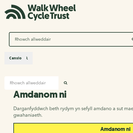
Chwilio
Canslo
Mewnbwn chwilio
Amdanom ni
CHWILIO
Amdanom ni
Darganfyddwch beth rydym yn sefyll amdano a sut mae
gwahaniaeth.
Amdanom ni