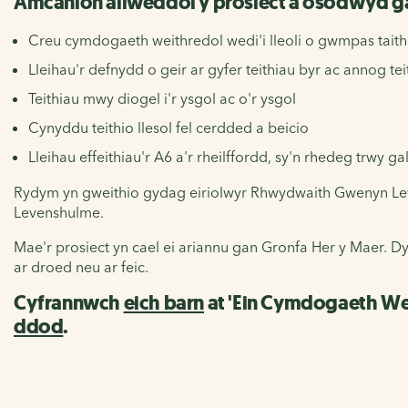
Amcanion allweddol y prosiect a osodwyd 
Creu cymdogaeth weithredol wedi'i lleoli o gwmpas tait
Lleihau'r defnydd o geir ar gyfer teithiau byr ac annog te
Teithiau mwy diogel i'r ysgol ac o'r ysgol
Cynyddu teithio llesol fel cerdded a beicio
Lleihau effeithiau'r A6 a'r rheilffordd, sy'n rhedeg trwy 
Rydym yn gweithio gydag eiriolwyr Rhwydwaith Gwenyn Le
Levenshulme.
Mae'r prosiect yn cael ei ariannu gan Gronfa Her y Maer. D
ar droed neu ar feic.
Cyfrannwch
eich barn
at 'Ein Cymdogaeth We
ddod
.