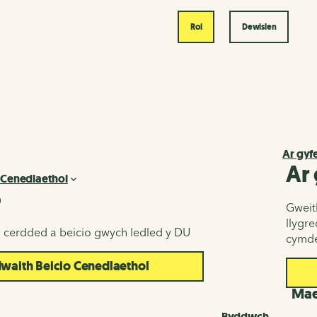
Roi
Dewislen
Ar gyf
Ar
 Cenedlaethol
o
Gweith
llygr
u cerdded a beicio gwych ledled y DU
cymde
aith Beicio Cenedlaethol
d
Maes
Byddwch