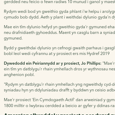
gerdded neu feicio o fewn radiws 10 munud i ganol y maest
Rydym wedi bod yn gweithio gyda phlant i'w helpu i arolyg
cymudo bob dydd. Aeth y plant i weithdai dylunio gyda'n dyl
Mae ein tîm dylunio hefyd yn gweithio gyda'r gymuned ehan
neu drafnidiaeth gyhoeddus. Maent yn casglu barn a syni
gymuned.
Bydd y gweithdai dylunio yn cefnogi gwaith parhaus i gasgl
bobl leol wedi cyfrannu at y prosiect ers mis Hydref 2019
Dywedodd ein Peiriannydd ar y prosiect, Jo Phillips:
"Mae'r
ein tîm yn datblygu'r rhain ymhellach dros yr wythnosau ne
anghenion pobl.
"Rydym yn datblygu'r rhain ymhellach yng ngweithdy cyd-
syniadau hyn yn ddyluniadau drafft y byddwn yn ceisio adbort
Mae'r prosiect 'Ein Cymdogaeth Actif' dan arweiniad y gym
1800 milltir o lwybrau cerdded a beicio ar gyfer y ddinas-