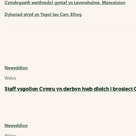
Cymdogaeth weithredol gyntaf yn Levenshulme, Manceinion
Dyluniad stryd yn Ysgol Iau Carr, Efrog
Newyddion
Wales
Staff ysgolion Cymru yn derbyn hwb diolch i brosiect
Newyddion
Wales