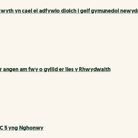
wyth yn cael ei adfywio diolch i gelf gymunedol newy
’r angen am fwy o gyllid er lles y Rhwydwaith
BC 5 yng Nghonwy