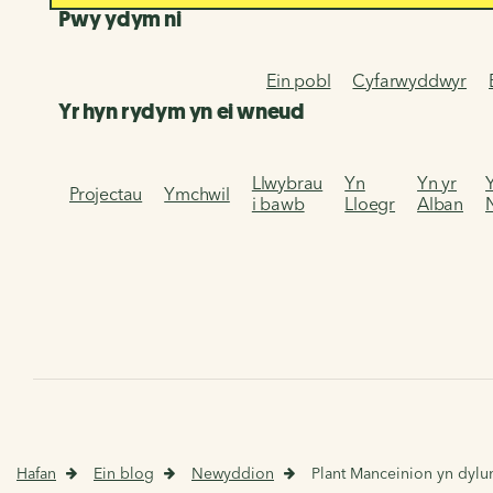
Pwy ydym ni
Ein pobl
Cyfarwyddwyr
Yr hyn rydym yn ei wneud
Llwybrau
Yn
Yn yr
Projectau
Ymchwil
i bawb
Lloegr
Alban
Hafan
Ein blog
Newyddion
Plant Manceinion yn dylu