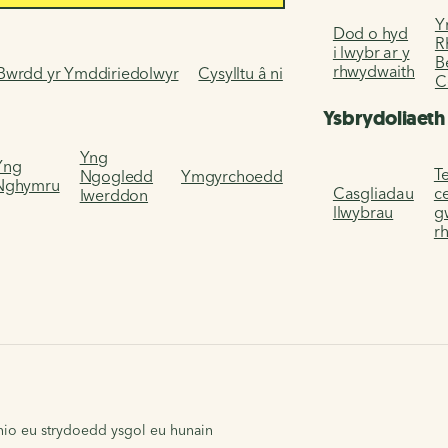
Y
Dod o hyd
R
i lwybr ar y
B
rhwydwaith
Bwrdd yr Ymddiriedolwyr
Cysylltu â ni
C
Ysbrydoliaeth
Yng
Yng
Te
Ngogledd
Ymgyrchoedd
Nghymru
Casgliadau
c
Iwerddon
llwybrau
g
r
nio eu strydoedd ysgol eu hunain