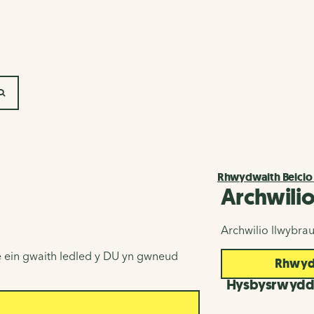
SEARCH
Rhwydwaith Beicio
Archwili
Archwilio llwybra
 ein gwaith ledled y DU yn gwneud
Rhwydw
Hysbysrwyd