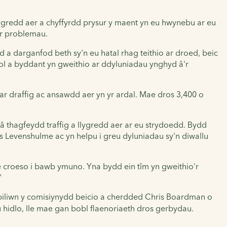
lygredd aer a chyffyrdd prysur y maent yn eu hwynebu ar eu
'r problemau.
a darganfod beth sy'n eu hatal rhag teithio ar droed, beic
l a byddant yn gweithio ar ddyluniadau ynghyd â'r
ar draffig ac ansawdd aer yn yr ardal. Mae dros 3,400 o
â thagfeydd traffig a llygredd aer ar eu strydoedd. Bydd
s Levenshulme ac yn helpu i greu dyluniadau sy'n diwallu
croeso i bawb ymuno. Yna bydd ein tîm yn gweithio'r
"
biliwn y comisiynydd beicio a cherdded Chris Boardman o
 hidlo, lle mae gan bobl flaenoriaeth dros gerbydau.