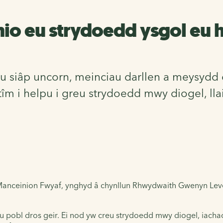
nio eu strydoedd ysgol eu 
au siâp uncorn, meinciau darllen a meysydd
îm i helpu i greu strydoedd mwy diogel, ll
 Manceinion Fwyaf, ynghyd â chynllun Rhwydwaith Gwenyn Le
 pobl dros geir. Ei nod yw creu strydoedd mwy diogel, iachac