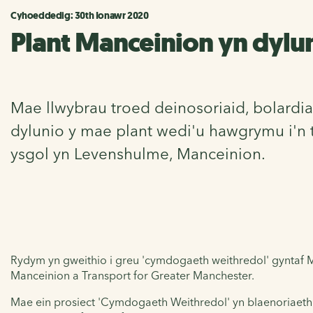
Cyhoeddedig: 30th Ionawr 2020
Plant Manceinion yn dylu
Mae llwybrau troed deinosoriaid, bolardi
dylunio y mae plant wedi'u hawgrymu i'n t
ysgol yn Levenshulme, Manceinion.
Rydym yn gweithio i greu 'cymdogaeth weithredol' gyntaf
Manceinion a Transport for Greater Manchester.
Mae ein prosiect 'Cymdogaeth Weithredol' yn blaenoriaethu