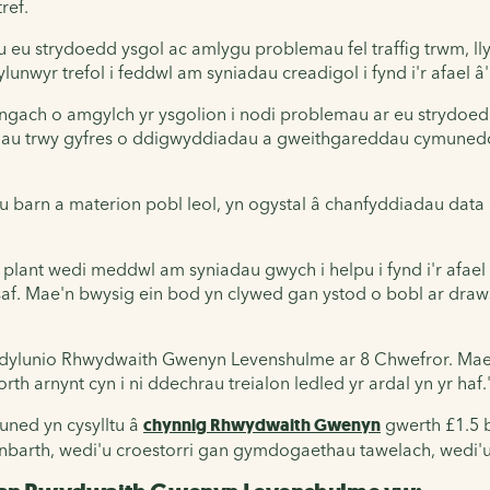
ref.
u eu strydoedd ysgol ac amlygu problemau fel traffig trwm, l
unwyr trefol i feddwl am syniadau creadigol i fynd i'r afael â
gach o amgylch yr ysgolion i nodi problemau ar eu strydoedd 
adau trwy gyfres o ddigwyddiadau a gweithgareddau cymunedo
u barn a materion pobl leol, yn ogystal â chanfyddiadau data 
 plant wedi meddwl am syniadau gwych i helpu i fynd i'r afael 
saf. Mae'n bwysig ein bod yn clywed gan ystod o bobl ar draw
ddylunio Rhwydwaith Gwenyn Levenshulme ar 8 Chwefror. Mae 
h arnynt cyn i ni ddechrau treialon ledled yr ardal yn yr haf.
uned yn cysylltu â
chynnig Rhwydwaith Gwenyn
gwerth £1.5 
ranbarth, wedi'u croestorri gan gymdogaethau tawelach, wedi'u