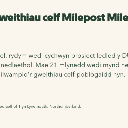
weithiau celf Milepost Mi
 rydym wedi cychwyn prosiect ledled y DU i
enedlaethol. Mae 21 mlynedd wedi mynd hei
lwampio'r gweithiau celf poblogaidd hyn.
nedlaethol 1 yn Lynemouth, Northumberland.