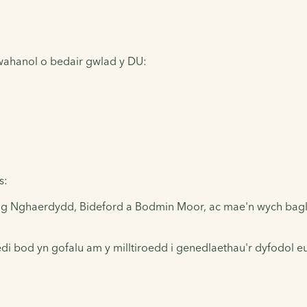
gwahanol o bedair gwlad y DU:
s:
 yng Nghaerdydd, Bideford a Bodmin Moor, ac mae'n wych baglu 
di bod yn gofalu am y milltiroedd i genedlaethau'r dyfodol 