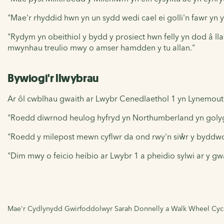
"Mae'r rhyddid hwn yn un sydd wedi cael ei golli'n fawr yn
"Rydym yn obeithiol y bydd y prosiect hwn felly yn dod â l
mwynhau treulio mwy o amser hamdden y tu allan."
Bywiogi'r llwybrau
Ar ôl cwblhau gwaith ar Lwybr Cenedlaethol 1 yn Lynemou
"Roedd diwrnod heulog hyfryd yn Northumberland yn golygu 
"Roedd y milepost mewn cyflwr da ond rwy'n siŵr y byddwch 
"Dim mwy o feicio heibio ar Lwybr 1 a pheidio sylwi ar y gwa
Mae'r Cydlynydd Gwirfoddolwyr Sarah Donnelly a Walk Wheel Cycle T