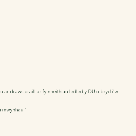
ar draws eraill ar fy nheithiau ledled y DU o bryd i'w
eu mwynhau."