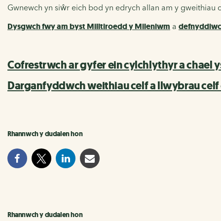
Gwnewch yn siŵr eich bod yn edrych allan am y gweithiau c
Dysgwch fwy am byst Milltiroedd y Mileniwm
a
defnyddiwch
Cofrestrwch ar gyfer ein cylchlythyr a chael
Darganfyddwch weithiau celf a llwybrau celf 
Rhannwch y dudalen hon
Rhannwch y dudalen hon