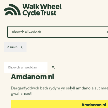
Chwilio
Canslo
Mewnbwn chwilio
Amdanom ni
CHWILIO
Amdanom ni
Darganfyddwch beth rydym yn sefyll amdano a sut mae
gwahaniaeth.
Amdanom ni