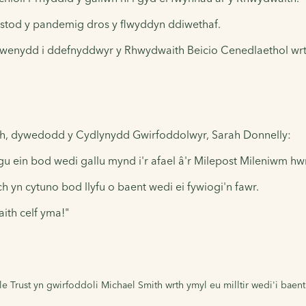
 ystod y pandemig dros y flwyddyn ddiwethaf.
lawenydd i ddefnyddwyr y Rhwydwaith Beicio Cenedlaethol wrth
th, dywedodd y Cydlynydd Gwirfoddolwyr, Sarah Donnelly:
ein bod wedi gallu mynd i'r afael â'r Milepost Mileniwm hwn 
yn cytuno bod llyfu o baent wedi ei fywiogi'n fawr.
ith celf yma!"
rust yn gwirfoddoli Michael Smith wrth ymyl eu milltir wedi'i baenti