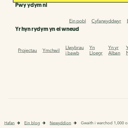
Pwy ydym ni
Ein pobl
Cyfarwyddwyr
Yr hyn rydym yn ei wneud
Llwybrau
Yn
Yn yr
Projectau
Ymchwil
i bawb
Lloegr
Alban
Hafan
Ein blog
Newyddion
Gwaith i warchod 1,000 o