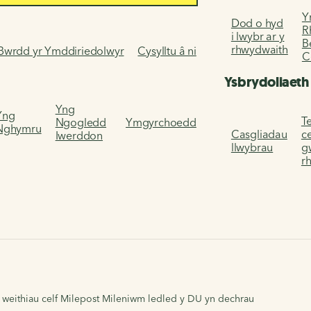
Y
Dod o hyd
R
i lwybr ar y
B
rhwydwaith
Bwrdd yr Ymddiriedolwyr
Cysylltu â ni
C
Ysbrydoliaeth
Yng
Yng
Te
Ngogledd
Ymgyrchoedd
Nghymru
Casgliadau
c
Iwerddon
llwybrau
g
r
 weithiau celf Milepost Mileniwm ledled y DU yn dechrau