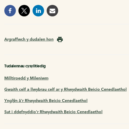
Argraffwch y dudalen hon
Tudalennau cysylltiedig
Milltiroedd y Mileniwm
Gwaith celf a llwybrau celf ar y Rhwydwaith Beicio Cenedlaethol
Ynglŷn â'r Rhwydwaith Beicio Cenedlaethol
Sut i ddefnyddio'r Rhwydwaith Beicio Cenedlaethol