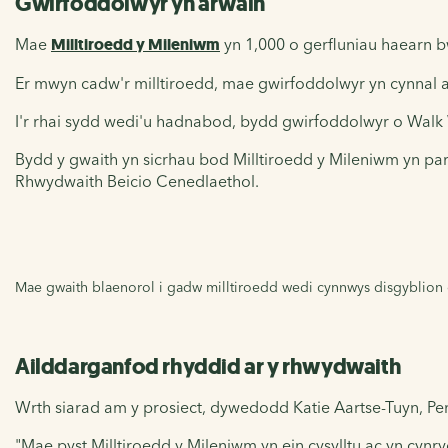
Gwirfoddolwyr yn arwain
Mae
Milltiroedd y Mileniwm
yn 1,000 o gerfluniau haearn b
Er mwyn cadw'r milltiroedd, mae gwirfoddolwyr yn cynnal ar
I'r rhai sydd wedi'u hadnabod, bydd gwirfoddolwyr o Walk W
Bydd y gwaith yn sicrhau bod Milltiroedd y Mileniwm yn pa
Rhwydwaith Beicio Cenedlaethol.
Mae gwaith blaenorol i gadw milltiroedd wedi cynnwys disgyblion o
Ailddarganfod rhyddid ar y rhwydwaith
Wrth siarad am y prosiect, dywedodd Katie Aartse-Tuyn, Pe
"Mae pyst Milltiroedd y Mileniwm yn ein cysylltu ac yn cynry