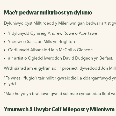
Mae'r pedwar milltirbost yn dylunio
Dyluniwyd pyst Milltiroedd y Mileniwm gan bedwar artist 
Y dylunydd Cymreig Andrew Rowe o Abertawe
Y crëwr o Sais Jon Mills yn Brighton
Cerflunydd Albanaidd Iain McColl o Glencoe
a'r artist o Ogledd Iwerddon David Dudgeon yn Belfast.
Wrth siarad am ei gyfraniad i'r prosiect, dywedodd Jon Mill
"Fe wnes i ffugio'r tair milltir gwreiddiol, a ddarganfuwyd
gilydd.
"Mae hefyd yn braf iawn gweld sut mae cymunedau lleol we
Ymunwch â Llwybr Celf Milepost y Mileniwm