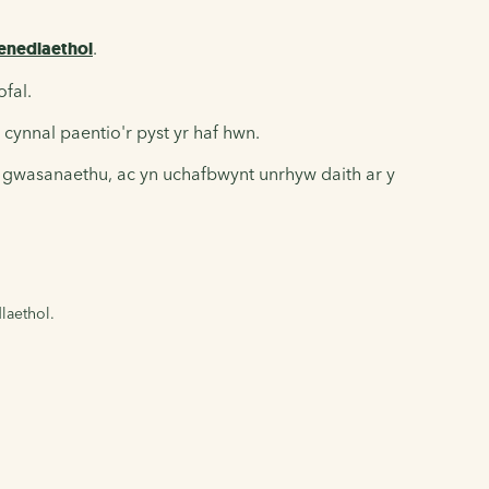
enedlaethol
.
fal.
cynnal paentio'r pyst yr haf hwn.
 gwasanaethu, ac yn uchafbwynt unrhyw daith ar y
laethol.