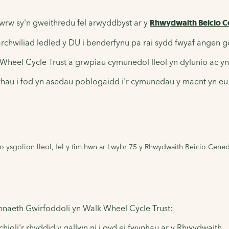
wrw sy'n gweithredu fel arwyddbyst ar y
Rhwydwaith Beicio C
chwiliad ledled y DU i benderfynu pa rai sydd fwyaf angen go
heel Cycle Trust a grwpiau cymunedol lleol yn dylunio ac yn 
rhau i fod yn asedau poblogaidd i'r cymunedau y maent yn eu
 ysgolion lleol, fel y tîm hwn ar Lwybr 75 y Rhwydwaith Beicio Cened
nnaeth Gwirfoddoli yn Walk Wheel Cycle Trust:
chioli'r rhyddid y gallwn ni i gyd ei fwynhau ar y Rhwydwaith.