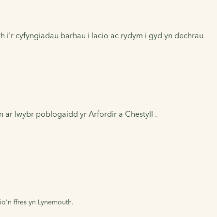
 i'r cyfyngiadau barhau i lacio ac rydym i gyd yn dechrau
ar lwybr poblogaidd yr Arfordir a Chestyll .
o'n ffres yn Lynemouth.