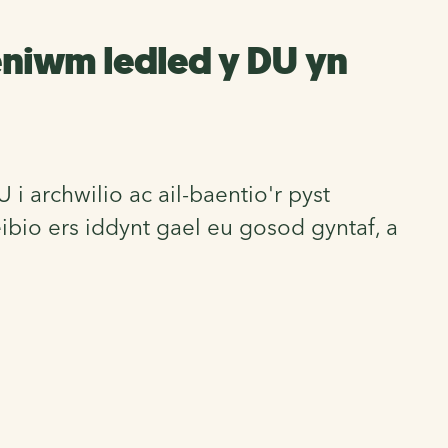
leniwm ledled y DU yn
 archwilio ac ail-baentio'r pyst
bio ers iddynt gael eu gosod gyntaf, a