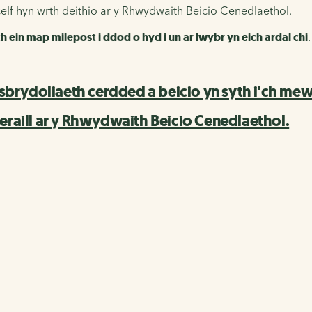
elf hyn wrth deithio ar y Rhwydwaith Beicio Cenedlaethol.
 ein map milepost i ddod o hyd i un ar lwybr yn eich ardal chi
.
 ysbrydoliaeth cerdded a beicio yn syth i'ch me
eraill ar y Rhwydwaith Beicio Cenedlaethol.