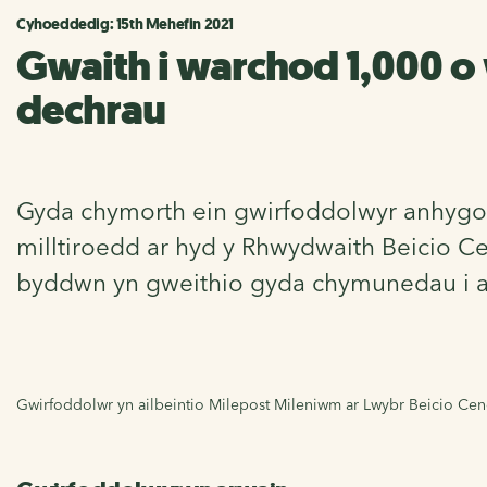
Cyhoeddedig: 15th Mehefin 2021
Gwaith i warchod 1,000 o 
dechrau
Gyda chymorth ein gwirfoddolwyr anhygoel,
milltiroedd ar hyd y Rhwydwaith Beicio C
byddwn yn gweithio gyda chymunedau i ai
Gwirfoddolwr yn ailbeintio Milepost Mileniwm ar Lwybr Beicio Ce