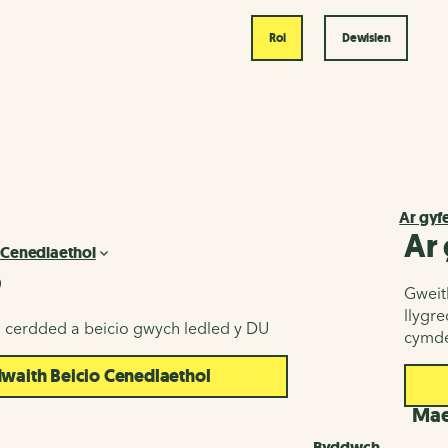
Roi
Dewislen
Ar gyf
Ar
 Cenedlaethol
o
Gweith
llygr
u cerdded a beicio gwych ledled y DU
cymde
aith Beicio Cenedlaethol
d
Maes
Byddwch