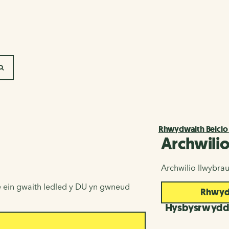
SEARCH
Rhwydwaith Beicio
Archwili
Archwilio llwybra
 ein gwaith ledled y DU yn gwneud
Rhwydw
Hysbysrwyd