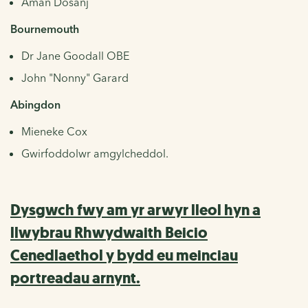
Aman Dosanj
Bournemouth
Dr Jane Goodall OBE
John "Nonny" Garard
Abingdon
Mieneke Cox
Gwirfoddolwr amgylcheddol.
Dysgwch fwy am yr arwyr lleol hyn a
llwybrau Rhwydwaith Beicio
Cenedlaethol y bydd eu meinciau
portreadau arnynt.