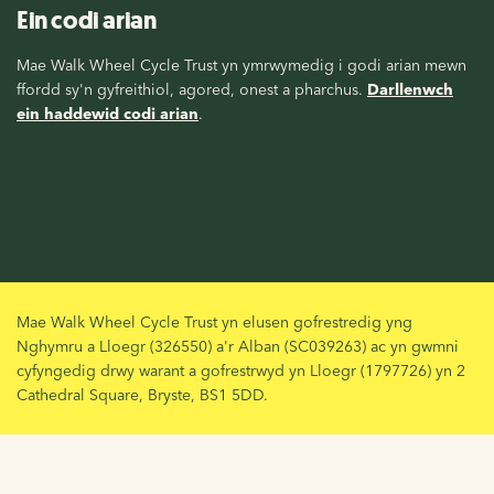
Ein codi arian
Mae Walk Wheel Cycle Trust yn ymrwymedig i godi arian mewn
ffordd sy'n gyfreithiol, agored, onest a pharchus.
Darllenwch
ein haddewid codi arian
.
Mae Walk Wheel Cycle Trust yn elusen gofrestredig yng
Nghymru a Lloegr (326550) a'r Alban (SC039263) ac yn gwmni
cyfyngedig drwy warant a gofrestrwyd yn Lloegr (1797726) yn 2
Cathedral Square, Bryste, BS1 5DD.