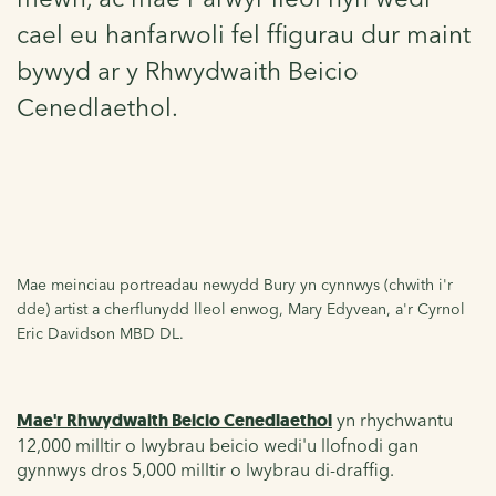
cael eu hanfarwoli fel ffigurau dur maint
bywyd ar y Rhwydwaith Beicio
Cenedlaethol.
Mae meinciau portreadau newydd Bury yn cynnwys (chwith i'r
dde) artist a cherflunydd lleol enwog, Mary Edyvean, a'r Cyrnol
Eric Davidson MBD DL.
Mae'r Rhwydwaith Beicio Cenedlaethol
yn rhychwantu
12,000 milltir o lwybrau beicio wedi'u llofnodi gan
gynnwys dros 5,000 milltir o lwybrau di-draffig.