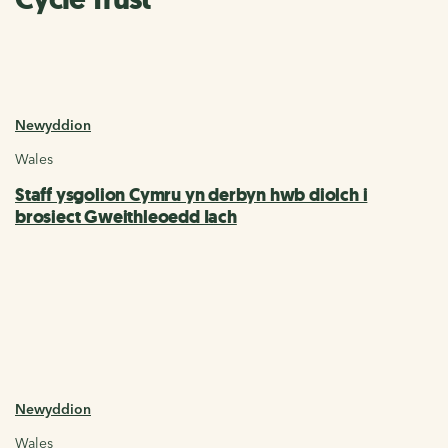
Newyddion
Wales
Staff ysgolion Cymru yn derbyn hwb diolch i
brosiect Gweithleoedd Iach
Newyddion
Wales