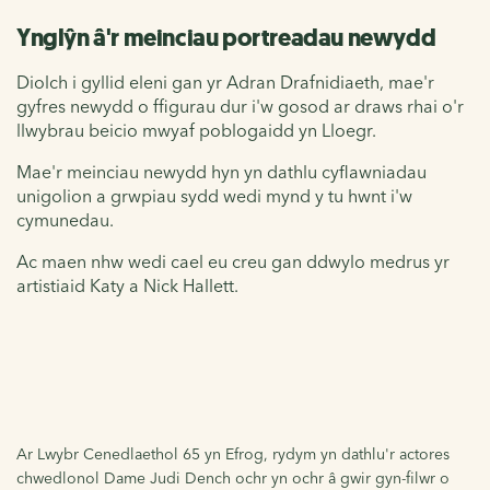
Ynglŷn â'r meinciau portreadau newydd
Diolch i gyllid eleni gan yr Adran Drafnidiaeth, mae'r
gyfres newydd o ffigurau dur i'w gosod ar draws rhai o'r
llwybrau beicio mwyaf poblogaidd yn Lloegr.
Mae'r meinciau newydd hyn yn dathlu cyflawniadau
unigolion a grwpiau sydd wedi mynd y tu hwnt i'w
cymunedau.
Ac maen nhw wedi cael eu creu gan ddwylo medrus yr
artistiaid Katy a Nick Hallett.
Ar Lwybr Cenedlaethol 65 yn Efrog, rydym yn dathlu'r actores
chwedlonol Dame Judi Dench ochr yn ochr â gwir gyn-filwr o