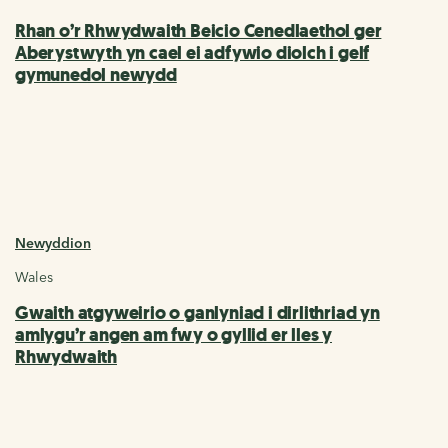
Rhan o’r Rhwydwaith Beicio Cenedlaethol ger
Aberystwyth yn cael ei adfywio diolch i gelf
gymunedol newydd
Newyddion
Wales
Gwaith atgyweirio o ganlyniad i dirlithriad yn
amlygu’r angen am fwy o gyllid er lles y
Rhwydwaith