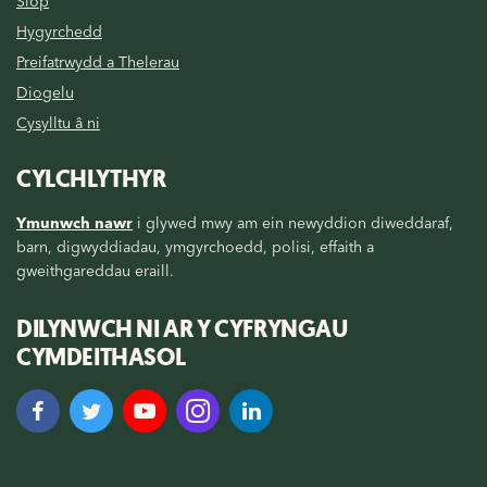
Siop
Hygyrchedd
Preifatrwydd a Thelerau
Diogelu
Cysylltu â ni
CYLCHLYTHYR
Ymunwch nawr
i glywed mwy am ein newyddion diweddaraf,
barn, digwyddiadau, ymgyrchoedd, polisi, effaith a
gweithgareddau eraill.
DILYNWCH NI AR Y CYFRYNGAU
CYMDEITHASOL