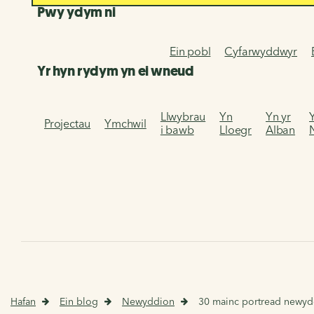
Pwy ydym ni
Ein pobl
Cyfarwyddwyr
Yr hyn rydym yn ei wneud
Llwybrau
Yn
Yn yr
Projectau
Ymchwil
i bawb
Lloegr
Alban
Hafan
Ein blog
Newyddion
30 mainc portread newyd