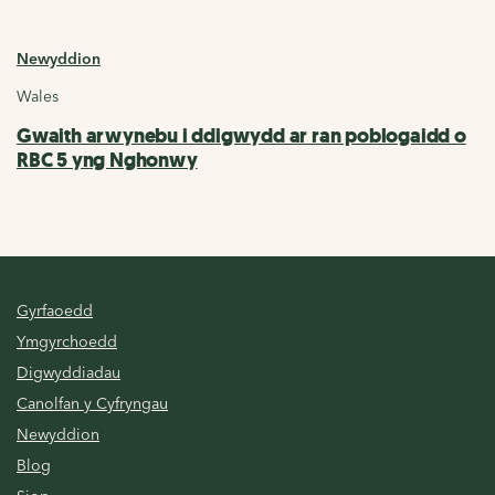
Newyddion
Wales
Gwaith arwynebu i ddigwydd ar ran poblogaidd o
RBC 5 yng Nghonwy
Gyrfaoedd
Ymgyrchoedd
Digwyddiadau
Canolfan y Cyfryngau
Newyddion
Blog