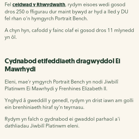
Fel
ceidwad y Rhwydwaith
, rydym eisoes wedi gosod
dros 250 o ffigurau dur maint bywyd ar hyd a lled y DU
fel rhan o'n hymgyrch Portrait Bench.
A chyn hyn, cafodd y fainc olaf ei gosod dros 11 mlynedd
yn ôl.
Cydnabod etifeddiaeth dragwyddol Ei
Mawrhydi
Eleni, mae'r ymgyrch Portrait Bench yn nodi Jiwbilî
Platinwm Ei Mawrhydi y Frenhines Elizabeth II.
Ynghyd â gweddill y genedl, rydym yn drist iawn am golli
ein brenhiniaeth hiraf sy'n teyrnasu.
Rydym yn falch o gydnabod ei gwaddol parhaol a'i
dathliadau Jiwbilî Platinwm eleni.