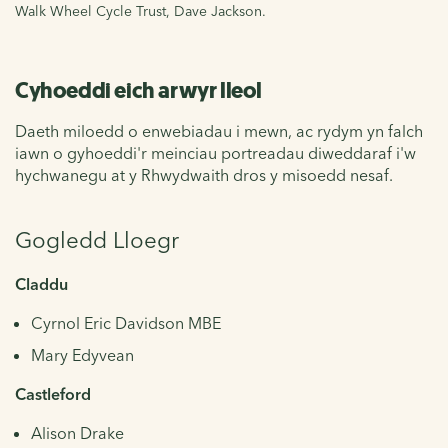
Walk Wheel Cycle Trust, Dave Jackson.
Cyhoeddi eich arwyr lleol
Daeth miloedd o enwebiadau i mewn, ac rydym yn falch
iawn o gyhoeddi'r meinciau portreadau diweddaraf i'w
hychwanegu at y Rhwydwaith dros y misoedd nesaf.
Gogledd Lloegr
Claddu
Cyrnol Eric Davidson MBE
Mary Edyvean
Castleford
Alison Drake