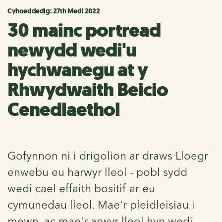
Cyhoeddedig: 27th Medi 2022
30 mainc portread
newydd wedi'u
hychwanegu at y
Rhwydwaith Beicio
Cenedlaethol
Gofynnon ni i drigolion ar draws Lloegr
enwebu eu harwyr lleol - pobl sydd
wedi cael effaith bositif ar eu
cymunedau lleol. Mae'r pleidleisiau i
mewn, ac mae'r arwyr lleol hyn wedi