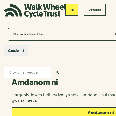
Roi
Dewislen
Chwilio
Canslo
Mewnbwn chwilio
Amdanom ni
CHWILIO
Amdanom ni
Darganfyddwch beth rydym yn sefyll amdano a sut mae
gwahaniaeth.
Amdanom ni