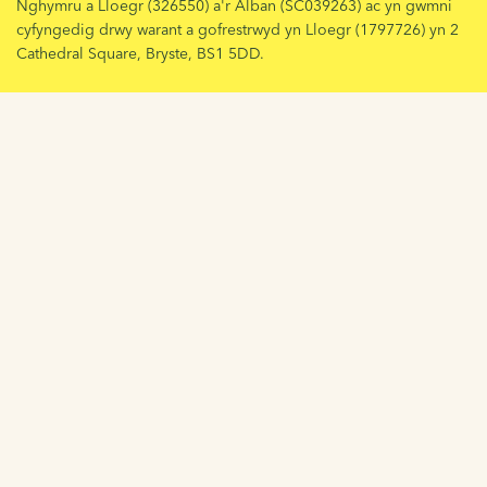
Nghymru a Lloegr (326550) a'r Alban (SC039263) ac yn gwmni
cyfyngedig drwy warant a gofrestrwyd yn Lloegr (1797726) yn 2
Cathedral Square, Bryste, BS1 5DD.