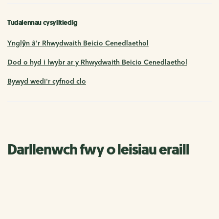
Tudalennau cysylltiedig
Ynglŷn â'r Rhwydwaith Beicio Cenedlaethol
Dod o hyd i lwybr ar y Rhwydwaith Beicio Cenedlaethol
Bywyd wedi'r cyfnod clo
Darllenwch fwy o leisiau eraill