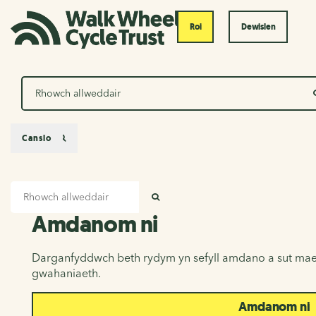
Roi
Dewislen
Chwilio
Canslo
Mewnbwn chwilio
Amdanom ni
CHWILIO
Amdanom ni
Darganfyddwch beth rydym yn sefyll amdano a sut mae
gwahaniaeth.
Amdanom ni