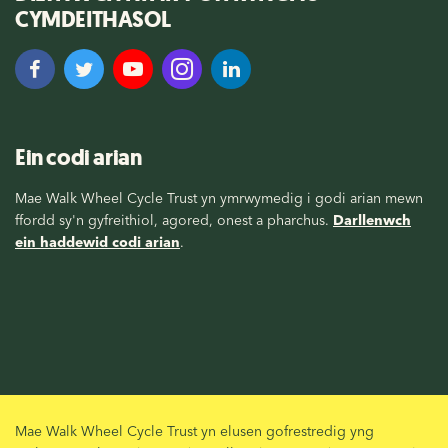
CYMDEITHASOL
Ein codi arian
Mae Walk Wheel Cycle Trust yn ymrwymedig i godi arian mewn
ffordd sy'n gyfreithiol, agored, onest a pharchus.
Darllenwch
ein haddewid codi arian
.
Mae Walk Wheel Cycle Trust yn elusen gofrestredig yng