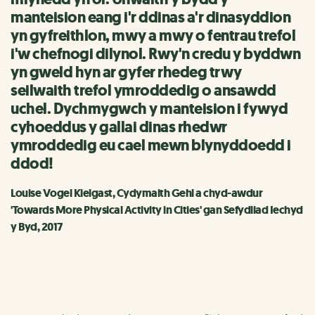
manteision eang i'r ddinas a'r dinasyddion
yn gyfreithlon, mwy a mwy o fentrau trefol
i'w chefnogi dilynol. Rwy'n credu y byddwn
yn gweld hyn ar gyfer rhedeg trwy
seilwaith trefol ymroddedig o ansawdd
uchel. Dychmygwch y manteision i fywyd
cyhoeddus y gallai dinas rhedwr
ymroddedig eu cael mewn blynyddoedd i
ddod!
Louise Vogel Kielgast, Cydymaith Gehl a chyd-awdur
'Towards More Physical Activity in Cities' gan Sefydliad Iechyd
y Byd, 2017