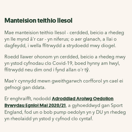
Manteision teithio llesol
Mae manteision teithio llesol - cerdded, beicio a rhedeg
yn lle mynd â'r car - yn niferus; o aer glanach, a llai o
dagfeydd, i wella ffitrwydd a strydoedd mwy diogel.
Roedd llawer ohonom yn cerdded, beicio a rhedeg mwy
yn ystod cyfnodau clo Covid-19, boed hynny am hwyl,
ffitrwydd neu dim ond i fynd allan o'r tŷ.
Mae'r cynnydd mewn gweithgarwch corfforol yn cael ei
gefnogi gan ddata.
Er enghraifft, nododd
Adroddiad Arolwg Oedolion
Bywydau Egnïol Mai 2020/21
, a gyhoeddwyd gan Sport
England, fod un o bob pump oedolyn yn y DU yn rhedeg
yn rheolaidd yn ystod y cyfnod clo cyntaf.