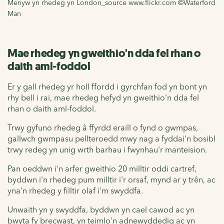
Menyw yn rhedeg yn London_source www.flickr.com ©Waterford
Man
Mae rhedeg yn gweithio'n dda fel rhan o
daith aml-foddol
Er y gall rhedeg yr holl ffordd i gyrchfan fod yn bont yn
rhy bell i rai, mae rhedeg hefyd yn gweithio'n dda fel
rhan o daith aml-foddol.
Trwy gyfuno rhedeg â ffyrdd eraill o fynd o gwmpas,
gallwch gwmpasu pellteroedd mwy nag a fyddai'n bosibl
trwy redeg yn unig wrth barhau i fwynhau'r manteision.
Pan oeddwn i'n arfer gweithio 20 milltir oddi cartref,
byddwn i'n rhedeg pum milltir i'r orsaf, mynd ar y trên, ac
yna'n rhedeg y filltir olaf i'm swyddfa.
Unwaith yn y swyddfa, byddwn yn cael cawod ac yn
bwyta fy brecwast, yn teimlo'n adnewyddedig ac yn