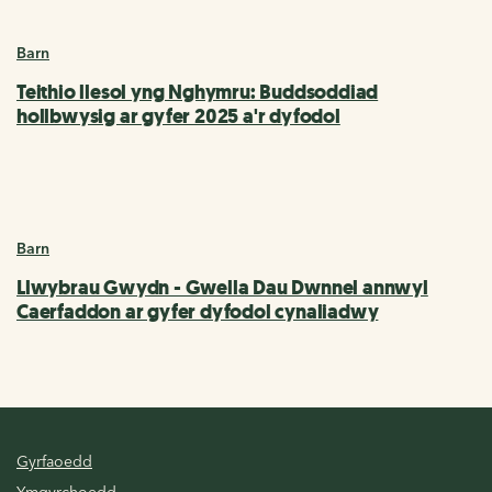
Barn
Teithio llesol yng Nghymru: Buddsoddiad
hollbwysig ar gyfer 2025 a'r dyfodol
Barn
Llwybrau Gwydn - Gwella Dau Dwnnel annwyl
Caerfaddon ar gyfer dyfodol cynaliadwy
Gyrfaoedd