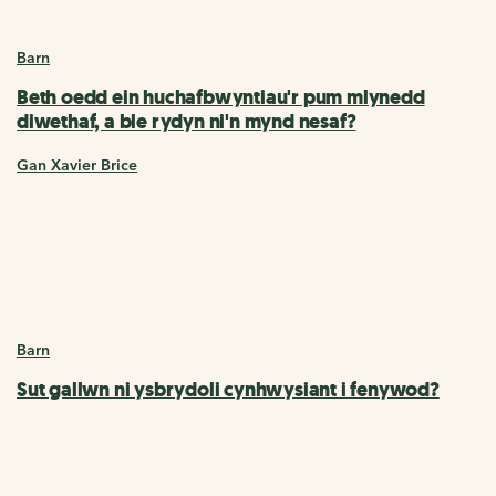
Barn
Beth oedd ein huchafbwyntiau'r pum mlynedd
diwethaf, a ble rydyn ni'n mynd nesaf?
Gan Xavier Brice
Barn
Sut gallwn ni ysbrydoli cynhwysiant i fenywod?