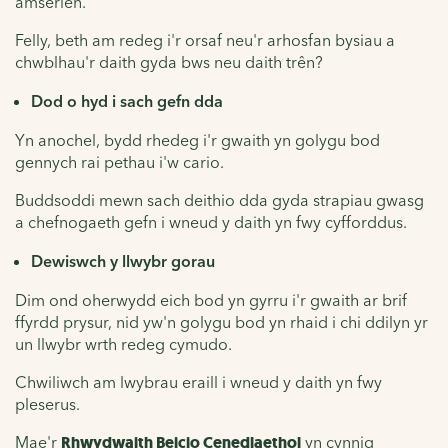
amserlen.
Felly, beth am redeg i'r orsaf neu'r arhosfan bysiau a
chwblhau'r daith gyda bws neu daith trên?
Dod o hyd i sach gefn dda
Yn anochel, bydd rhedeg i'r gwaith yn golygu bod
gennych rai pethau i'w cario.
Buddsoddi mewn sach deithio dda gyda strapiau gwasg
a chefnogaeth gefn i wneud y daith yn fwy cyfforddus.
Dewiswch y llwybr gorau
Dim ond oherwydd eich bod yn gyrru i'r gwaith ar brif
ffyrdd prysur, nid yw'n golygu bod yn rhaid i chi ddilyn yr
un llwybr wrth redeg cymudo.
Chwiliwch am lwybrau eraill i wneud y daith yn fwy
pleserus.
Mae'r
Rhwydwaith Beicio Cenedlaethol
yn cynnig