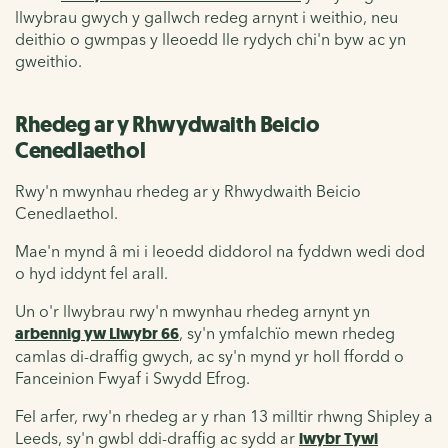
llwybrau gwych y gallwch redeg arnynt i weithio, neu
deithio o gwmpas y lleoedd lle rydych chi'n byw ac yn
gweithio.
Rhedeg ar y Rhwydwaith Beicio
Cenedlaethol
Rwy'n mwynhau rhedeg ar y Rhwydwaith Beicio
Cenedlaethol.
Mae'n mynd â mi i leoedd diddorol na fyddwn wedi dod
o hyd iddynt fel arall.
Un o'r llwybrau rwy'n mwynhau rhedeg arnynt yn
arbennig yw Llwybr 66
, sy'n ymfalchïo mewn rhedeg
camlas di-draffig gwych, ac sy'n mynd yr holl ffordd o
Fanceinion Fwyaf i Swydd Efrog.
Fel arfer, rwy'n rhedeg ar y rhan 13 milltir rhwng Shipley a
Leeds, sy'n gwbl ddi-draffig ac sydd ar
lwybr Tywi