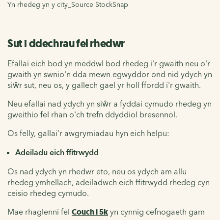
Yn rhedeg yn y city_Source StockSnap
Sut i ddechrau fel rhedwr
Efallai eich bod yn meddwl bod rhedeg i'r gwaith neu o'r
gwaith yn swnio'n dda mewn egwyddor ond nid ydych yn
siŵr sut, neu os, y gallech gael yr holl ffordd i'r gwaith.
Neu efallai nad ydych yn siŵr a fyddai cymudo rhedeg yn
gweithio fel rhan o'ch trefn ddyddiol bresennol.
Os felly, gallai'r awgrymiadau hyn eich helpu:
Adeiladu eich ffitrwydd
Os nad ydych yn rhedwr eto, neu os ydych am allu
rhedeg ymhellach, adeiladwch eich ffitrwydd rhedeg cyn
ceisio rhedeg cymudo.
Mae rhaglenni fel
Couch i 5k
yn cynnig cefnogaeth gam