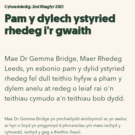
Cyhoeddedig: 2nd Rhagfyr 2021
Pam y dylech ystyried
rhedeg i'r gwaith
Mae Dr Gemma Bridge, Maer Rhedeg
Leeds, yn esbonio pam y dylid ystyried
rhedeg fel dull teithio hyfyw a pham y
dylem anelu at redeg o leiaf rai o'n
teithiau cymudo a'n teithiau bob dydd.
Mae Dr Gemma Bridge yn ymchwilydd annibynnol ac yn awdur,
ar hyn o bryd yn ymgymryd â phrosiectau ym maes iechyd y
cyhoedd, iechyd y geg a theithio llesol.