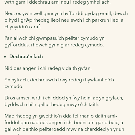
wrth gam i ddechrau arni neu i redeg ymhellach.
Neu, os yw'n well gennych hyfforddi gydag eraill, dewch
o hyd i grŵp rhedeg lleol neu ewch i'ch parkrun lleol a
chynyddu'n araf.
Pan allwch chi gwmpasu'ch pellter cymudo yn
gyfforddus, rhowch gynnig ar redeg cymudo.
Dechrau'n fach
Nid oes angen i chi redeg y daith gyfan.
Yn hytrach, dechreuwch trwy redeg rhywfaint o'ch
cymudo.
Dros amser, wrth i chi ddod yn fwy heini ac yn gryfach,
byddwch chi'n gallu rhedeg mwy o'ch taith.
Mae rhedeg yn gweithio'n dda fel rhan o daith aml-
foddol gan nad oes angen i chi boeni am gario beic, a
gallwch deithio pellteroedd mwy na cherdded yn yr un