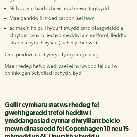
Ni fydd yn rhaid i chi eistedd mewn tagfeydd
Mae ganddo ôl troed carbon isel iawn
ac mae'n helpu i hybu ffitrwydd cardiofasgwlaidd a
chryfder cyhyrol iechyd meddwl a chorfforol, lleddfu
straen a hybu hwyliau ('uchel y rhedwr').
Ond peidiwch â chymryd fy ngair i yn unig.
Mae rhedeg hefyd wedi cael ei hyrwyddo fel dull o
deithio gan Sefydliad Iechyd y Byd.
Gellir cymharu statws rhedeg fel
gweithgaredd trefol heddiw i
ymddangosiad cynnar diwylliant beicio
mewn dinasoedd fel Copenhagen 10 neu 15
mlynedd yn ôl. Unwaith y bydd y