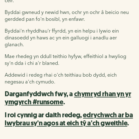
ceir.
Byddai gwneud y newid hwn, ochr yn ochr â beicio neu
gerdded pan fo'n bosibl, yn enfawr.
Byddai'n rhyddhau'r ffyrdd, yn ein helpu i lywio ein
dinasoedd yn haws ac yn ein galluogi i anadlu aer
glanach.
Mae rhedeg yn ddull teithio hyfyw, effeithiol a hwyliog
sy'n dda i chi a'r blaned.
Addewid i redeg rhai o'ch teithiau bob dydd, eich
negesau a'ch cymudo.
Darganfyddwch fwy, a
chymryd rhan yn yr
ymgyrch #runsome
.
I roi cynnig ar daith redeg,
edrychwch ar ba
lwybrau sy'n agos at eich tŷ a'ch gweithle
.