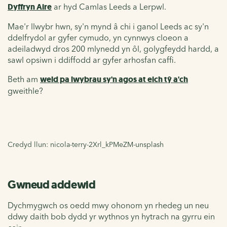
Dyffryn Aire
ar hyd Camlas Leeds a Lerpwl.
Mae'r llwybr hwn, sy'n mynd â chi i ganol Leeds ac sy'n
ddelfrydol ar gyfer cymudo, yn cynnwys cloeon a
adeiladwyd dros 200 mlynedd yn ôl, golygfeydd hardd, a
sawl opsiwn i ddiffodd ar gyfer arhosfan caffi.
Beth am
weld pa lwybrau sy'n agos at eich tŷ a'ch
gweithle?
Credyd llun: nicola-terry-2Xrl_kPMeZM-unsplash
Gwneud addewid
Dychmygwch os oedd mwy ohonom yn rhedeg un neu
ddwy daith bob dydd yr wythnos yn hytrach na gyrru ein