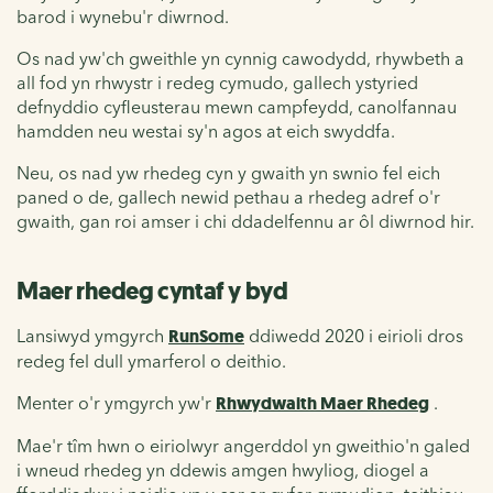
barod i wynebu'r diwrnod.
Os nad yw'ch gweithle yn cynnig cawodydd, rhywbeth a
all fod yn rhwystr i redeg cymudo, gallech ystyried
defnyddio cyfleusterau mewn campfeydd, canolfannau
hamdden neu westai sy'n agos at eich swyddfa.
Neu, os nad yw rhedeg cyn y gwaith yn swnio fel eich
paned o de, gallech newid pethau a rhedeg adref o'r
gwaith, gan roi amser i chi ddadelfennu ar ôl diwrnod hir.
Maer rhedeg cyntaf y byd
Lansiwyd ymgyrch
RunSome
ddiwedd 2020 i eirioli dros
redeg fel dull ymarferol o deithio.
Menter o'r ymgyrch yw'r
Rhwydwaith Maer Rhedeg
.
Mae'r tîm hwn o eiriolwyr angerddol yn gweithio'n galed
i wneud rhedeg yn ddewis amgen hwyliog, diogel a