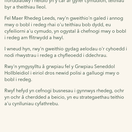
fforddiadwy i neidio yn y car ar gyfer cymudion, teithiau
byr a theithiau lleol.
Fel Maer Rhedeg Leeds, rwy'n gweithio'n galed i annog
mwy o bobl i redeg rhai o'u teithiau bob dydd, eu
cyfeiliorni a'u cymudo, yn ogystal â chefnogi mwy o bobl
i redeg am ffitrwydd a hwyl.
I wneud hyn, rwy'n gweithio gydag aelodau o'r cyhoedd i
nodi rhwystrau i redeg a chyfleoedd i ddechrau.
Rwy'n ymgysylltu â grwpiau fel y Grwpiau Seneddol
Hollbleidiol i eiriol dros newid polisi a galluogi mwy o
bobl i redeg.
Rwyf hefyd yn cefnogi busnesau i gynnwys rhedeg, ochr
yn ochr â cherdded a beicio, yn eu strategaethau teithio
a'u cynlluniau cyfathrebu.