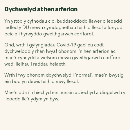
Dychwelyd at hen arferion
Yn ystod y cyfnodau clo, buddsoddodd llawer o leoedd
ledled y DU mewn cymdogaethau teithio llesol a lonydd
beicio i hyrwyddo gweithgarwch corfforol.
Ond, wrth i gyfyngiadau Covid-19 gael eu codi,
dychwelodd y rhan fwyaf ohonom i'n hen arferion ac
mae'r cynnydd a welsom mewn gweithgarwch corfforol
wedi lleihau i raddau helaeth.
Wrth i fwy ohonom ddychwelyd i 'normal', mae'n bwysig
ein bod yn dewis teithio mwy llesol.
Mae'n dda i'n hiechyd ein hunain ac iechyd a diogelwch y
lleoedd lle'r ydym yn byw.