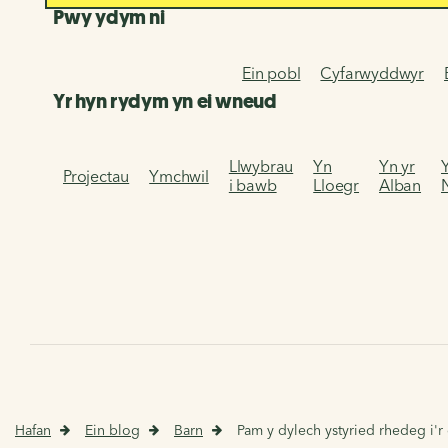
Pwy ydym ni
Ein pobl
Cyfarwyddwyr
Yr hyn rydym yn ei wneud
Llwybrau
Yn
Yn yr
Projectau
Ymchwil
i bawb
Lloegr
Alban
Hafan
Ein blog
Barn
Pam y dylech ystyried rhedeg i'r