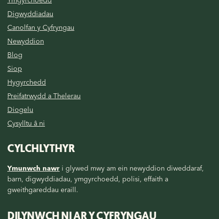
Ymgyrchoedd
Digwyddiadau
Canolfan y Cyfryngau
Newyddion
Blog
Siop
Hygyrchedd
Preifatrwydd a Thelerau
Diogelu
Cysylltu â ni
CYLCHLYTHYR
Ymunwch nawr
i glywed mwy am ein newyddion diweddaraf,
barn, digwyddiadau, ymgyrchoedd, polisi, effaith a
gweithgareddau eraill.
DILYNWCH NI AR Y CYFRYNGAU