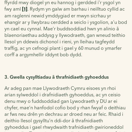
ffyrdd mwy diogel yn eu hannog i gerdded i’r ysgol yn
fwy aml
[1]
. Rydym yn galw am barhau i neilltuo cyllid ac
am raglenni newid ymddygiad er mwyn sicrhau yr
ehangir ar y llwybrau cerdded a seiclo i ysgolion, a’u bod
yn cael eu cynnal. Mae’r buddsoddiad hwn yn alinio â
blaenoriaethau addysg y llywodraeth, gan wneud teithio
llesol yn ddewis dichonol i rieni, yn lleihau tagfeydd
traffig, ac yn cefnogi plant i gael y 60 munud o ymarfer
corff a argymhellir iddynt bob dydd.
3. Gwella cysylltiadau â thrafnidiaeth gyhoeddus
Ar adeg pan mae Llywodraeth Cymru eisoes yn rhoi
arian sylweddol i drafnidiaeth gyhoeddus, ac yn ceisio
denu mwy o fuddsoddiad gan Lywodraeth y DU ar ei
chyfer, mae’n hanfodol cofio bod y rhan fwyaf o deithiau
ar fws neu drên yn dechrau ar droed neu ar feic. Rhaid i
deithio llesol gysylltu’n ddi-dor â thrafnidiaeth
gyhoeddus i gael rhwydwaith trafnidiaeth gwirioneddol