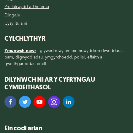
Preifatrwydd a Thelerau
Diogelu
Cysylltu â ni
CYLCHLYTHYR
Ymunwch nawr
i glywed mwy am ein newyddion diweddaraf,
barn, digwyddiadau, ymgyrchoedd, polisi, effaith a
gweithgareddau eraill.
DILYNWCH NI AR Y CYFRYNGAU
CYMDEITHASOL
Ein codi arian