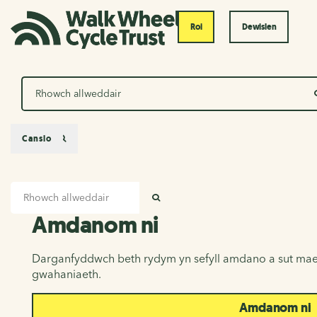
Roi
Dewislen
Chwilio
Canslo
Mewnbwn chwilio
Amdanom ni
CHWILIO
Amdanom ni
Darganfyddwch beth rydym yn sefyll amdano a sut mae
gwahaniaeth.
Amdanom ni