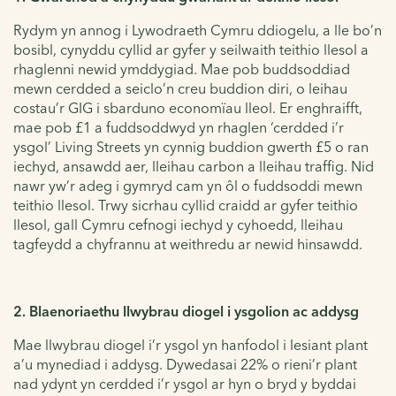
Rydym yn annog i Lywodraeth Cymru ddiogelu, a lle bo’n
bosibl, cynyddu cyllid ar gyfer y seilwaith teithio llesol a
rhaglenni newid ymddygiad. Mae pob buddsoddiad
mewn cerdded a seiclo’n creu buddion diri, o leihau
costau’r GIG i sbarduno economïau lleol. Er enghraifft,
mae pob £1 a fuddsoddwyd yn rhaglen ‘cerdded i’r
ysgol’ Living Streets yn cynnig buddion gwerth £5 o ran
iechyd, ansawdd aer, lleihau carbon a lleihau traffig. Nid
nawr yw’r adeg i gymryd cam yn ôl o fuddsoddi mewn
teithio llesol. Trwy sicrhau cyllid craidd ar gyfer teithio
llesol, gall Cymru cefnogi iechyd y cyhoedd, lleihau
tagfeydd a chyfrannu at weithredu ar newid hinsawdd.
2. Blaenoriaethu llwybrau diogel i ysgolion ac addysg
Mae llwybrau diogel i’r ysgol yn hanfodol i lesiant plant
a’u mynediad i addysg. Dywedasai 22% o rieni’r plant
nad ydynt yn cerdded i’r ysgol ar hyn o bryd y byddai