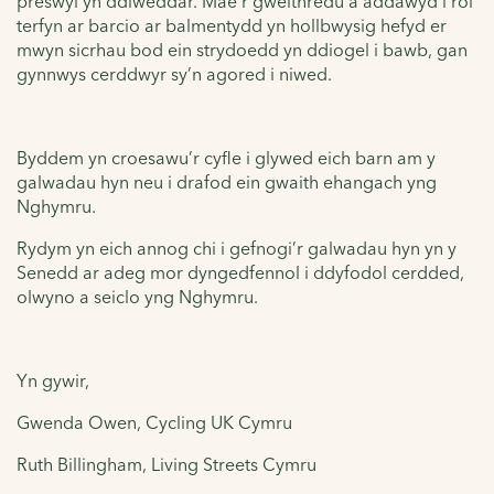
preswyl yn ddiweddar. Mae’r gweithredu a addawyd i roi
terfyn ar barcio ar balmentydd yn hollbwysig hefyd er
mwyn sicrhau bod ein strydoedd yn ddiogel i bawb, gan
gynnwys cerddwyr sy’n agored i niwed.
Byddem yn croesawu’r cyfle i glywed eich barn am y
galwadau hyn neu i drafod ein gwaith ehangach yng
Nghymru.
Rydym yn eich annog chi i gefnogi’r galwadau hyn yn y
Senedd ar adeg mor dyngedfennol i ddyfodol cerdded,
olwyno a seiclo yng Nghymru.
Yn gywir,
Gwenda Owen, Cycling UK Cymru
Ruth Billingham, Living Streets Cymru