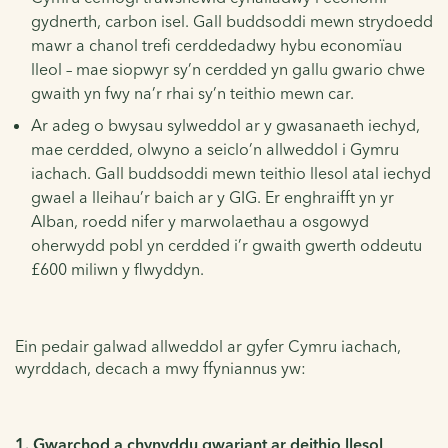
gydnerth, carbon isel. Gall buddsoddi mewn strydoedd
mawr a chanol trefi cerddedadwy hybu economïau
lleol – mae siopwyr sy’n cerdded yn gallu gwario chwe
gwaith yn fwy na’r rhai sy’n teithio mewn car.
Ar adeg o bwysau sylweddol ar y gwasanaeth iechyd,
mae cerdded, olwyno a seiclo’n allweddol i Gymru
iachach. Gall buddsoddi mewn teithio llesol atal iechyd
gwael a lleihau’r baich ar y GIG. Er enghraifft yn yr
Alban, roedd nifer y marwolaethau a osgowyd
oherwydd pobl yn cerdded i’r gwaith gwerth oddeutu
£600 miliwn y flwyddyn.
Ein pedair galwad allweddol ar gyfer Cymru iachach,
wyrddach, decach a mwy ffyniannus yw:
1. Gwarchod a chynyddu gwariant ar deithio llesol