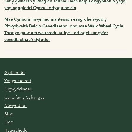
Sut y gwnaeth y Rhaglen Teithiau Iach helpu disgyblion o ysgol
yng ngogledd Cymru i ddysgu beicio
Mae Cymru'n mwynhau manteision eang oherwydd y
Rhwydwaith Beicio Cenedlaethol ond mae Walk Wheel Cycle
Trust yn galw am weithredu ar frys i ddiogelu ar gyfer
cenedlaethau'r dyfodol
Gyrfaoedd
Ymgyrchoedd
Digwyddiadau
Canolfan y Cyfryngau
Newyddion
Blog
Siop
Hygyrchedd