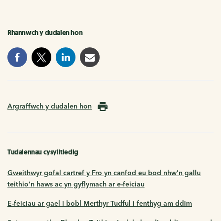
Rhannwch y dudalen hon
Argraffwch y dudalen hon
Tudalennau cysylltiedig
Gweithwyr gofal cartref y Fro yn canfod eu bod nhw’n gallu
teithio’n haws ac yn gyflymach ar e-feiciau
E-feiciau ar gael i bobl Merthyr Tudful i fenthyg am ddim