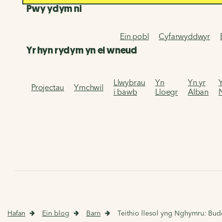
Pwy ydym ni
Ein pobl
Cyfarwyddwyr
Yr hyn rydym yn ei wneud
Llwybrau
Yn
Yn yr
Projectau
Ymchwil
i bawb
Lloegr
Alban
Hafan
Ein blog
Barn
Teithio llesol yng Nghymru: Bud