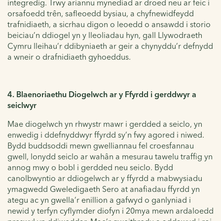
integredig. Trwy ariannu mynediad ar droed neu ar feic i
orsafoedd trên, safleoedd bysiau, a chyfnewidfeydd
trafnidiaeth, a sicrhau digon o leoedd o ansawdd i storio
beiciau’n ddiogel yn y lleoliadau hyn, gall Llywodraeth
Cymru lleihau’r ddibyniaeth ar geir a chynyddu’r defnydd
a wneir o drafnidiaeth gyhoeddus.
4. Blaenoriaethu Diogelwch ar y Ffyrdd i gerddwyr a
seiclwyr
Mae diogelwch yn rhwystr mawr i gerdded a seiclo, yn
enwedig i ddefnyddwyr ffyrdd sy’n fwy agored i niwed.
Bydd buddsoddi mewn gwelliannau fel croesfannau
gwell, lonydd seiclo ar wahân a mesurau tawelu traffig yn
annog mwy o bobl i gerdded neu seiclo. Bydd
canolbwyntio ar ddiogelwch ar y ffyrdd a mabwysiadu
ymagwedd Gweledigaeth Sero at anafiadau ffyrdd yn
ategu ac yn gwella’r enillion a gafwyd o ganlyniad i
newid y terfyn cyflymder diofyn i 20mya mewn ardaloedd