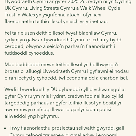
Llywodraeth Cymru ar gyfer 2025-26, rydym ni yn Cycling
UK Cymru, Living Streets Cymru a Walk Wheel Cycle
Trust in Wales yn ysgrifennu atoch i ofyn ichi
flaenoriaethu teithio llesol yn eich ystyriaethau.
Fel tair elusen deithio llesol fwyaf blaenllaw Cymru,
rydym yn galw ar Lywodraeth Cymru i sicrhau y bydd
cerdded, olwyno a seiclo’n parhau’n flaenoriaeth i
fuddsoddi cyhoeddus.
Mae buddsoddi mewn teithio llesol yn hollbwysig i’r
broses o alluogi Llywodraeth Cymru i gyflawni ei nodau
o ran iechyd y cyhoedd, twf economaidd a charbon isel.
Wedi i Lywodraeth y DU gyhoeddi cyllid ychwanegol ar
gyfer Cymru ym mis Hydref, credwn fod neilltuo cyllid
targededig parhaus ar gyfer teithio llesol yn bosibl yn
awr er mwyn cefnogi llawer o ganlyniadau polisi
allweddol yng Nghymru.
Trwy flaenoriaethu prosiectau seilwaith gwyrdd, gall
Cymru cefnogi trawsnewid cynaliadwy i economi