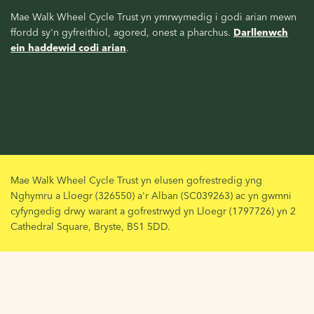
Mae Walk Wheel Cycle Trust yn ymrwymedig i godi arian mewn
ffordd sy'n gyfreithiol, agored, onest a pharchus.
Darllenwch
ein haddewid codi arian
.
Mae Walk Wheel Cycle Trust yn elusen gofrestredig yng
Nghymru a Lloegr (326550) a'r Alban (SC039263) ac yn gwmni
cyfyngedig drwy warant a gofrestrwyd yn Lloegr (1797726) yn 2
Cathedral Square, Bryste, BS1 5DD.