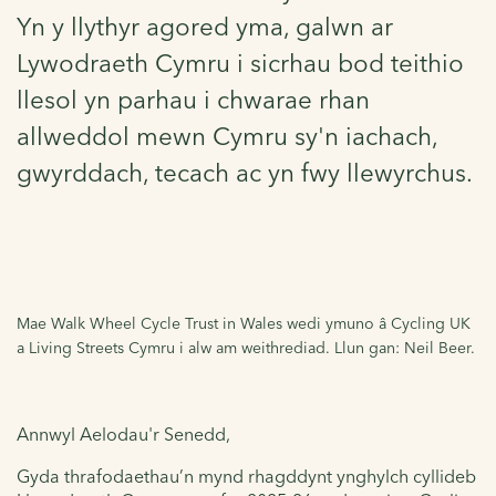
Yn y llythyr agored yma, galwn ar
Lywodraeth Cymru i sicrhau bod teithio
llesol yn parhau i chwarae rhan
allweddol mewn Cymru sy'n iachach,
gwyrddach, tecach ac yn fwy llewyrchus.
Mae Walk Wheel Cycle Trust in Wales wedi ymuno â Cycling UK
a Living Streets Cymru i alw am weithrediad. Llun gan: Neil Beer.
Annwyl Aelodau'r Senedd,
Gyda thrafodaethau’n mynd rhagddynt ynghylch cyllideb