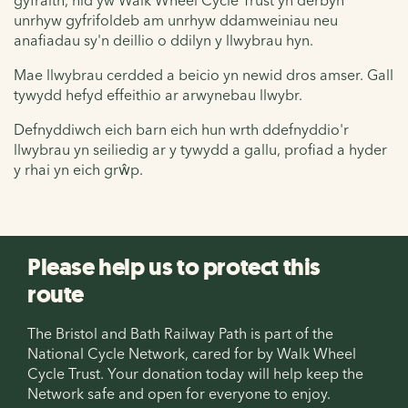
unrhyw gyfrifoldeb am unrhyw ddamweiniau neu
anafiadau sy'n deillio o ddilyn y llwybrau hyn.
Mae llwybrau cerdded a beicio yn newid dros amser. Gall
tywydd hefyd effeithio ar arwynebau llwybr.
Defnyddiwch eich barn eich hun wrth ddefnyddio'r
llwybrau yn seiliedig ar y tywydd a gallu, profiad a hyder
y rhai yn eich grŵp.
Please help us to protect this
route
The Bristol and Bath Railway Path is part of the
National Cycle Network, cared for by Walk Wheel
Cycle Trust. Your donation today will help keep the
Network safe and open for everyone to enjoy.