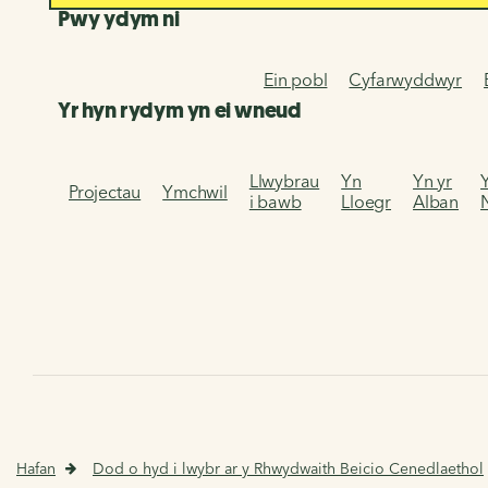
Pwy ydym ni
Ein pobl
Cyfarwyddwyr
Yr hyn rydym yn ei wneud
Llwybrau
Yn
Yn yr
Projectau
Ymchwil
i bawb
Lloegr
Alban
Hafan
Dod o hyd i lwybr ar y Rhwydwaith Beicio Cenedlaethol