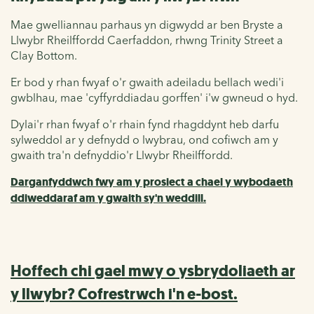
Mae gwelliannau parhaus yn digwydd ar ben Bryste a
Llwybr Rheilffordd Caerfaddon, rhwng Trinity Street a
Clay Bottom.
Er bod y rhan fwyaf o'r gwaith adeiladu bellach wedi'i
gwblhau, mae 'cyffyrddiadau gorffen' i'w gwneud o hyd.
Dylai'r rhan fwyaf o'r rhain fynd rhagddynt heb darfu
sylweddol ar y defnydd o lwybrau, ond cofiwch am y
gwaith tra'n defnyddio'r Llwybr Rheilffordd.
Darganfyddwch fwy am y prosiect a chael y wybodaeth
ddiweddaraf am y gwaith sy'n weddill.
Hoffech chi gael mwy o ysbrydoliaeth ar
y llwybr? Cofrestrwch i'n e-bost.