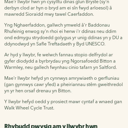
Mae'r llwybr hwn yn cysylltu dinas glun Bryste (sy'n
derbyn clod ar hyn o bryd am ei sîn fwyd arloesol) â
mawredd Sioraidd mwy tawel Caerfaddon.
Yng Nghaerfaddon, gallwch ymweld â'r Baddonau
Rhufeinig enwog sy'n rhoi ei henw i'r ddinas neu ddim
ond edmygu strydoedd golygus yr unig ddinas yn y DU a
ddynodwyd yn Safle Treftadaeth y Byd UNESCO.
Ar hyd y llwybr, fe welwch fannau stopio delfrydol ar
gyfer diodydd a byrbrydau yng Ngorsafoedd Bitton a
Warmley, neu gallech fwynhau cinio tafarn yn Saltford.
Mae'r llwybr hefyd yn cynnwys amrywiaeth o gerfluniau
(gan gynnwys cawr yfed) a pheiriannau stêm gweithredol
yn yr hen orsaf drenau yn Bitton.
Y llwybr hefyd oedd y prosiect mawr cyntaf a wnaed gan
Walk Wheel Cycle Trust.
Rhybudd pwysig am y llwybr hwn