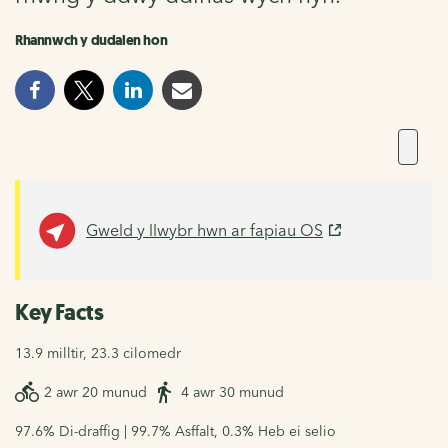
Rhannwch y dudalen hon
Gweld y llwybr hwn ar fapiau OS
Key Facts
13.9 milltir, 23.3 cilomedr
2 awr 20 munud
4 awr 30 munud
97.6% Di-draffig | 99.7% Asffalt, 0.3% Heb ei selio