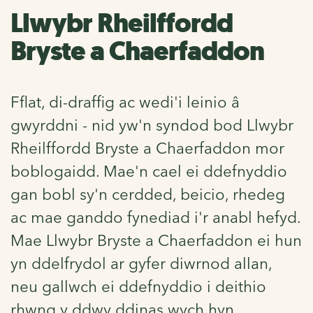
Llwybr Rheilffordd
Bryste a Chaerfaddon
Fflat, di-draffig ac wedi'i leinio â
gwyrddni - nid yw'n syndod bod Llwybr
Rheilffordd Bryste a Chaerfaddon mor
boblogaidd. Mae'n cael ei ddefnyddio
gan bobl sy'n cerdded, beicio, rhedeg
ac mae ganddo fynediad i'r anabl hefyd.
Mae Llwybr Bryste a Chaerfaddon ei hun
yn ddelfrydol ar gyfer diwrnod allan,
neu gallwch ei ddefnyddio i deithio
rhwng y ddwy ddinas wych hyn.