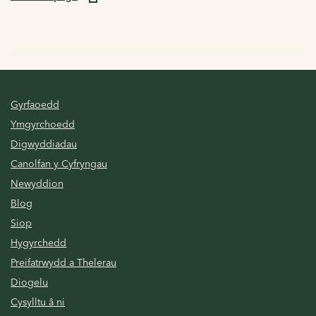
Gyrfaoedd
Ymgyrchoedd
Digwyddiadau
Canolfan y Cyfryngau
Newyddion
Blog
Siop
Hygyrchedd
Preifatrwydd a Thelerau
Diogelu
Cysylltu â ni