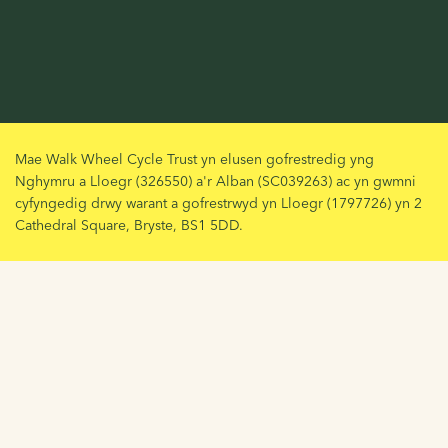
Mae Walk Wheel Cycle Trust yn elusen gofrestredig yng
Nghymru a Lloegr (326550) a'r Alban (SC039263) ac yn gwmni
cyfyngedig drwy warant a gofrestrwyd yn Lloegr (1797726) yn 2
Cathedral Square, Bryste, BS1 5DD.