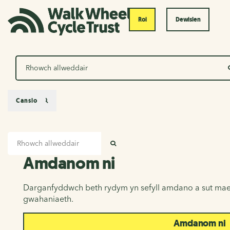
Roi
Dewislen
Chwilio
Canslo
Mewnbwn chwilio
Amdanom ni
CHWILIO
Amdanom ni
Darganfyddwch beth rydym yn sefyll amdano a sut mae
gwahaniaeth.
Amdanom ni