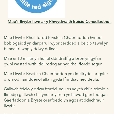
Mae'r llwybr hwn ar y Rhwydwaith Beicio Cenedlaethol.
Mae Llwybr Rheilffordd Bryste a Chaerfaddon hynod
boblogaidd yn darparu llwybr cerdded a beicio tawel yn
bennaf rhwng y ddwy ddinas.
Mae ei 13 milltir yn hollol ddi-draffig a bron yn gyfan
gwbl wastad wrth iddi redeg ar hyd rheilffordd segur.
Mae Llwybr Bryste a Chaerfaddon yn ddelfrydol ar gyfer
diwrnod hamddenol allan gyda ffrindiau neu deulu.
Gallwch feicio y ddwy ffordd, neu os ydych chi'n teimlo'n
flinedig gallwch chi fynd ar y trên yn hawdd gan fod gan
Gaerfaddon a Bryste orsafoedd yn agos at ddechrau'r
llwybr.