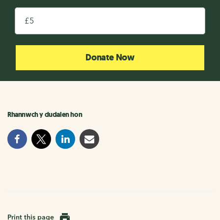
£
Donate Now
Rhannwch y dudalen hon
Print this page