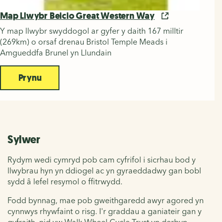
Map Llwybr Beicio Great Western Way
Y map llwybr swyddogol ar gyfer y daith 167 milltir
(269km) o orsaf drenau Bristol Temple Meads i
Amgueddfa Brunel yn Llundain
Prynu
Sylwer
Rydym wedi cymryd pob cam cyfrifol i sicrhau bod y
llwybrau hyn yn ddiogel ac yn gyraeddadwy gan bobl
sydd â lefel resymol o ffitrwydd.
Fodd bynnag, mae pob gweithgaredd awyr agored yn
cynnwys rhywfaint o risg. I'r graddau a ganiateir gan y
gyfraith, nid yw Walk Wheel Cycle Trust yn derbyn