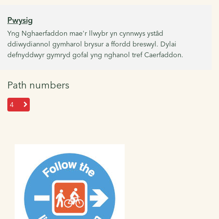
Pwysig
Yng Nghaerfaddon mae'r llwybr yn cynnwys ystâd
ddiwydiannol gymharol brysur a ffordd breswyl. Dylai
defnyddwyr gymryd gofal yng nghanol tref Caerfaddon.
Path numbers
4