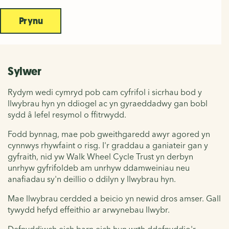
Prynu
Sylwer
Rydym wedi cymryd pob cam cyfrifol i sicrhau bod y
llwybrau hyn yn ddiogel ac yn gyraeddadwy gan bobl
sydd â lefel resymol o ffitrwydd.
Fodd bynnag, mae pob gweithgaredd awyr agored yn
cynnwys rhywfaint o risg. I'r graddau a ganiateir gan y
gyfraith, nid yw Walk Wheel Cycle Trust yn derbyn
unrhyw gyfrifoldeb am unrhyw ddamweiniau neu
anafiadau sy'n deillio o ddilyn y llwybrau hyn.
Mae llwybrau cerdded a beicio yn newid dros amser. Gall
tywydd hefyd effeithio ar arwynebau llwybr.
Defnyddiwch eich barn eich hun wrth ddefnyddio'r