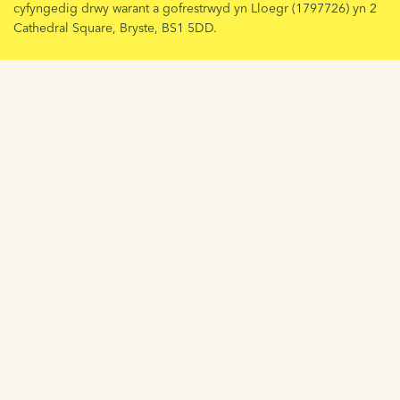
cyfyngedig drwy warant a gofrestrwyd yn Lloegr (1797726) yn 2
Cathedral Square, Bryste, BS1 5DD.