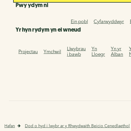
Pwy ydym ni
Ein pobl
Cyfarwyddwyr
Yr hyn rydym yn ei wneud
Llwybrau
Yn
Yn yr
Projectau
Ymchwil
i bawb
Lloegr
Alban
Hafan
Dod o hyd i lwybr ar y Rhwydwaith Beicio Cenedlaethol