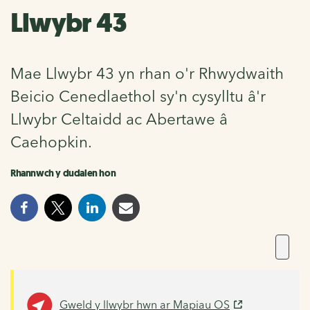
Llwybr 43
Mae Llwybr 43 yn rhan o'r Rhwydwaith
Beicio Cenedlaethol sy'n cysylltu â'r
Llwybr Celtaidd ac Abertawe â
Caehopkin.
Rhannwch y dudalen hon
Gweld y llwybr hwn ar Mapiau OS