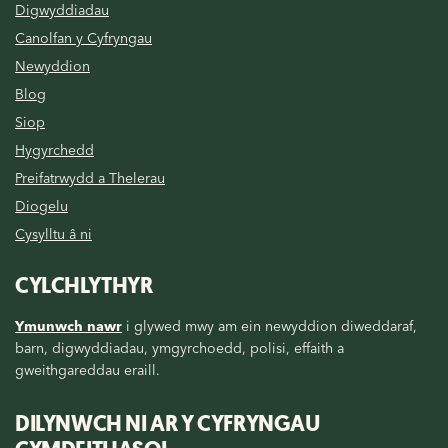
Digwyddiadau
Canolfan y Cyfryngau
Newyddion
Blog
Siop
Hygyrchedd
Preifatrwydd a Thelerau
Diogelu
Cysylltu â ni
CYLCHLYTHYR
Ymunwch nawr
i glywed mwy am ein newyddion diweddaraf,
barn, digwyddiadau, ymgyrchoedd, polisi, effaith a
gweithgareddau eraill.
DILYNWCH NI AR Y CYFRYNGAU