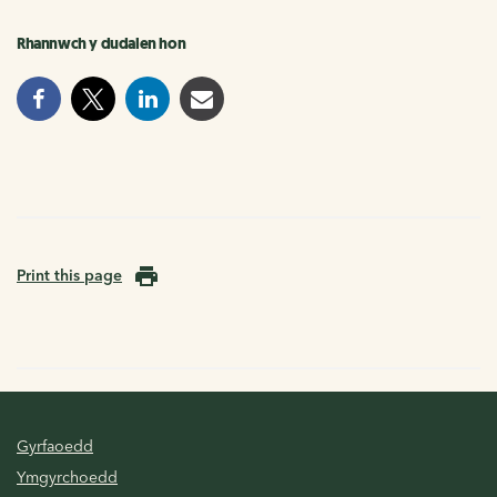
Rhannwch y dudalen hon
Print this page
Gyrfaoedd
Ymgyrchoedd