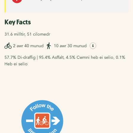
Key Facts
31.6 milltir, 51 cilomedr
2 awr 40 munud
10 awr 30 munud
57.7% Di-draffig | 95.4% Asffalt, 4.5% Cwmni heb ei selio, 0.1%
Heb ei selio