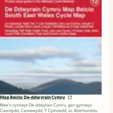
Map Beicio De-ddwyrain Cymru
Mae'n cynnwys De-ddwyrain Cymru, gan gynnwys
Caerdydd, Casnewydd, Y Cymoedd, ac Aberhonddu.