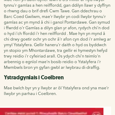
tynnu'r gamlas a hen reilffordd, gan ddilyn llawr y dyffryn
o rhwng dau o brif drefi Cwm Tawe. Gan ddechrau o
Barc Coed Gwilwm, mae'r llwybr yn codi llwybr tynnu'r
gamlas ac yn mynd â chi i ganol Pontardawe. Gan symud
i ffwrdd o'r Gamlas a dilyn glan yr afon, rydych chi'n dod
o hyd i'ch ffordd i'r hen reilffordd . Mae hyn yn mynd â
chi drwy goetir ochr yn ochr â'r afon cyn dod i'r amlwg ar
ymyl Ystalyfera. Gellir haneru'r daith o hyd os byddwch
yn stopio ym Mhontardawe, tra gellir ei hymestyn hefyd
trwy reidio i'r cyfeiriad arall. Os ydych chi'n teimlo'n
arbennig o egnïol mae'n bosib reidio o Ystalyfera i'r
Mwmbwls bron yn gyfan gwbl ar lwybrau di-draffig.
Ystradgynlais i Coelbren
Mae bwlch byr yn y llwybr ar ôl Ystalyfera ond yna mae'r
llwybr yn parhau i Coelbren.