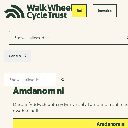
Roi
Dewislen
Chwilio
Canslo
Mewnbwn chwilio
Amdanom ni
CHWILIO
Amdanom ni
Darganfyddwch beth rydym yn sefyll amdano a sut mae
gwahaniaeth.
Amdanom ni