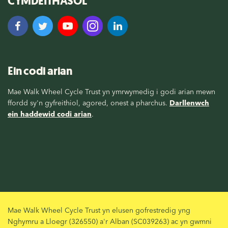
CYMDEITHASOL
Ein codi arian
Mae Walk Wheel Cycle Trust yn ymrwymedig i godi arian mewn
ffordd sy'n gyfreithiol, agored, onest a pharchus.
Darllenwch
ein haddewid codi arian
.
Mae Walk Wheel Cycle Trust yn elusen gofrestredig yng
Nghymru a Lloegr (326550) a'r Alban (SC039263) ac yn gwmni