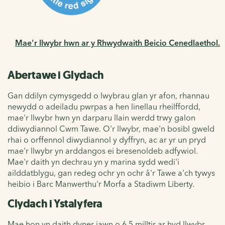
Mae'r llwybr hwn ar y Rhwydwaith Beicio Cenedlaethol.
Abertawe i Glydach
Gan ddilyn cymysgedd o lwybrau glan yr afon, rhannau
newydd o adeiladu pwrpas a hen linellau rheilffordd,
mae'r llwybr hwn yn darparu llain werdd trwy galon
ddiwydiannol Cwm Tawe. O'r llwybr, mae'n bosibl gweld
rhai o orffennol diwydiannol y dyffryn, ac ar yr un pryd
mae'r llwybr yn arddangos ei bresenoldeb adfywiol.
Mae'r daith yn dechrau yn y marina sydd wedi'i
ailddatblygu, gan redeg ochr yn ochr â'r Tawe a'ch tywys
heibio i Barc Manwerthu'r Morfa a Stadiwm Liberty.
Clydach i Ystalyfera
Mae hon yn daith dyner iawn o 6.5 milltir ar hyd llwybr