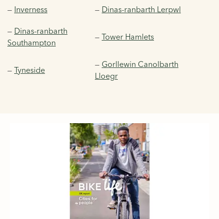
—
Inverness
—
Dinas-ranbarth Lerpwl
—
Dinas-ranbarth
—
Tower Hamlets
Southampton
—
Gorllewin Canolbarth
—
Tyneside
Lloegr