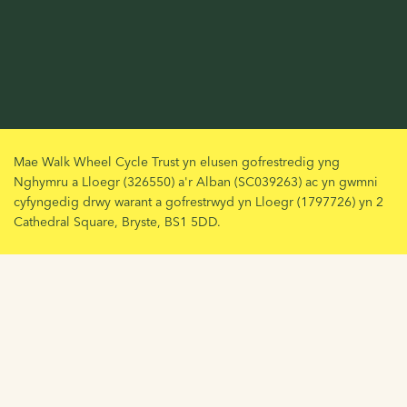
Mae Walk Wheel Cycle Trust yn elusen gofrestredig yng
Nghymru a Lloegr (326550) a'r Alban (SC039263) ac yn gwmni
cyfyngedig drwy warant a gofrestrwyd yn Lloegr (1797726) yn 2
Cathedral Square, Bryste, BS1 5DD.