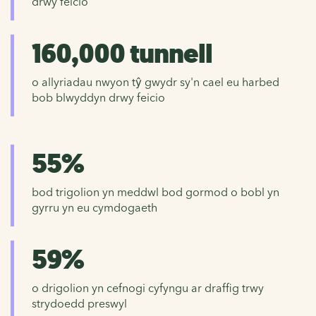
drwy feicio
160,000 tunnell
o allyriadau nwyon tŷ gwydr sy'n cael eu harbed
bob blwyddyn drwy feicio
55%
bod trigolion yn meddwl bod gormod o bobl yn
gyrru yn eu cymdogaeth
59%
o drigolion yn cefnogi cyfyngu ar draffig trwy
strydoedd preswyl