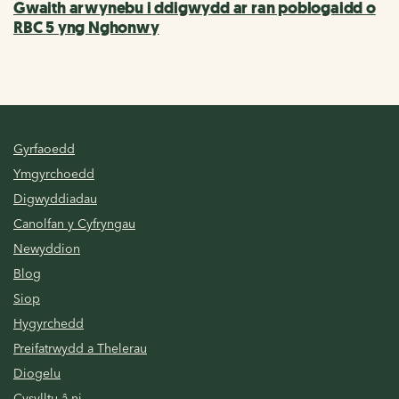
Gwaith arwynebu i ddigwydd ar ran poblogaidd o
RBC 5 yng Nghonwy
Gyrfaoedd
Ymgyrchoedd
Digwyddiadau
Canolfan y Cyfryngau
Newyddion
Blog
Siop
Hygyrchedd
Preifatrwydd a Thelerau
Diogelu
Cysylltu â ni