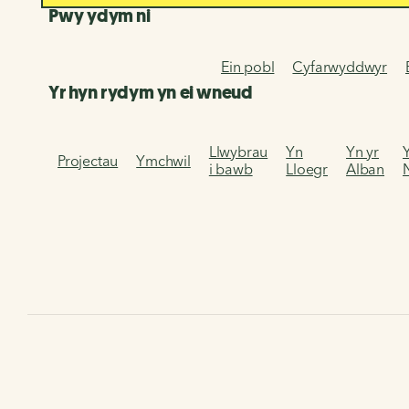
Pwy ydym ni
Ein pobl
Cyfarwyddwyr
Yr hyn rydym yn ei wneud
Llwybrau
Yn
Yn yr
Projectau
Ymchwil
i bawb
Lloegr
Alban
Hafan
Bywyd Beic