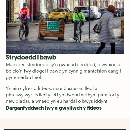
Strydoedd i bawb
Mae creu strydoedd sy'n gwneud cerdded, olwynion a
beicio'n fwy diogel i bawb yn cynnig manteision eang i
gymunedau lleol.
Yn ein cyfres o fideos, mae busnesau lleol a
phreswylwyr ledled y DU yn dweud wrthym pam fod y
newidiadau a wnaed yn eu hardal o bwys iddynt.
Darganfyddwch fwy a gwyliwch y fideos