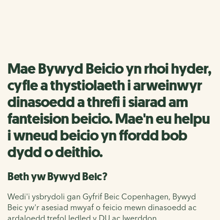
Bywyd Beic
Mae Bywyd Beicio yn rhoi hyder,
cyfle a thystiolaeth i arweinwyr
dinasoedd a threfi i siarad am
fanteision beicio. Mae'n eu helpu
i wneud beicio yn ffordd bob
dydd o deithio.
Beth yw Bywyd Beic?
Wedi'i ysbrydoli gan Gyfrif Beic Copenhagen, Bywyd
Beic yw'r asesiad mwyaf o feicio mewn dinasoedd ac
ardaloedd trefol ledled y DU ac Iwerddon.