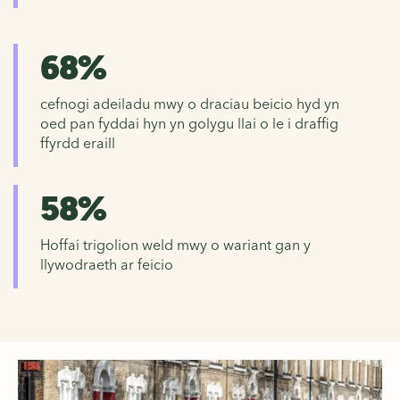
68%
cefnogi adeiladu mwy o draciau beicio hyd yn
oed pan fyddai hyn yn golygu llai o le i draffig
ffyrdd eraill
58%
Hoffai trigolion weld mwy o wariant gan y
llywodraeth ar feicio