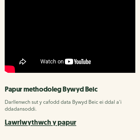
Papur methodoleg Bywyd Beic
Darllenwch sut y cafodd data Bywyd Beic ei ddal a'i
ddadansoddi.
Lawrlwythwch y papur