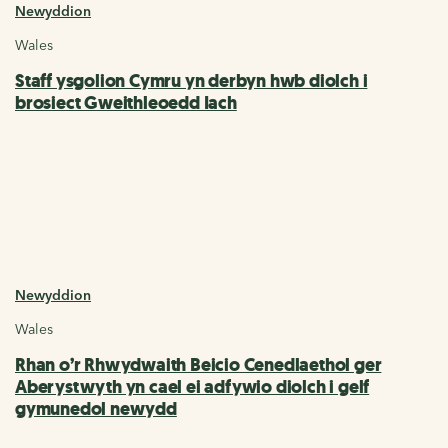
Newyddion
Wales
Staff ysgolion Cymru yn derbyn hwb diolch i
brosiect Gweithleoedd Iach
Newyddion
Wales
Rhan o’r Rhwydwaith Beicio Cenedlaethol ger
Aberystwyth yn cael ei adfywio diolch i gelf
gymunedol newydd