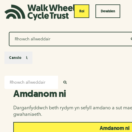
Roi
Dewislen
Chwilio
Canslo
Mewnbwn chwilio
Amdanom ni
CHWILIO
Amdanom ni
Darganfyddwch beth rydym yn sefyll amdano a sut mae
gwahaniaeth.
Amdanom ni