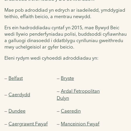
Mae pob adroddiad yn edrych ar isadeiledd, ymddygiad
teithio, effaith beicio, a mentrau newydd.
Ers ein hadroddiadau cyntaf yn 2015, mae Bywyd Beic
wedi llywio penderfyniadau polisi, buddsoddi cyfiawnhau
a galluogi dinasoedd i ddatblygu cynlluniau gweithredu
mwy uchelgeisiol ar gyfer beicio.
Eleni rydym wedi cyhoeddi adroddiadau yn:
—
Belfast
—
Bryste
—
Ardal Fetropolitan
—
Caerdydd
Dulyn
—
Dundee
—
Caeredin
—
Caergrawnt Fwyaf
—
Manceinion Fwyaf