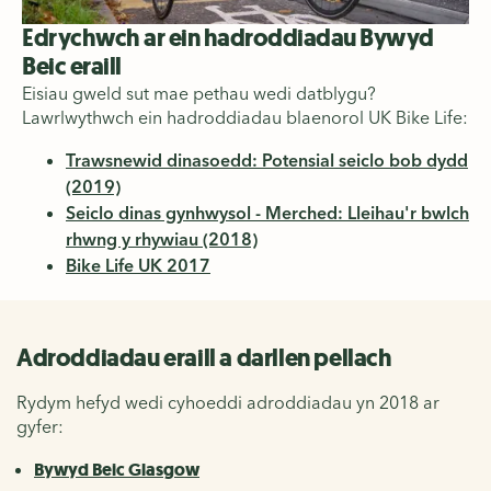
Edrychwch ar ein hadroddiadau Bywyd
Beic eraill
Eisiau gweld sut mae pethau wedi datblygu?
Lawrlwythwch ein hadroddiadau blaenorol UK Bike Life:
Trawsnewid dinasoedd: Potensial seiclo bob dydd
(2019)
Seiclo dinas gynhwysol - Merched: Lleihau'r bwlch
rhwng y rhywiau (2018)
Bike Life UK 2017
Adroddiadau eraill a darllen pellach
Rydym hefyd wedi cyhoeddi adroddiadau yn 2018 ar
gyfer:
Bywyd Beic Glasgow