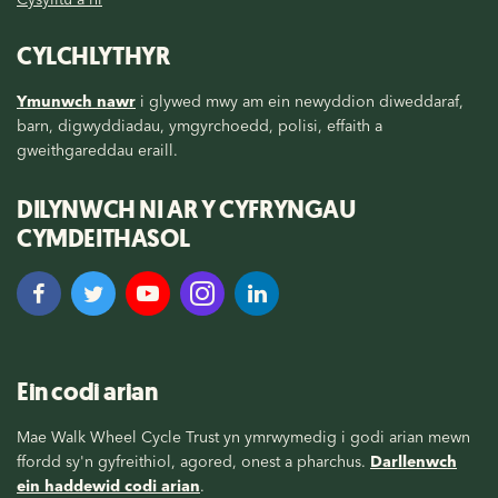
CYLCHLYTHYR
Ymunwch nawr
i glywed mwy am ein newyddion diweddaraf,
barn, digwyddiadau, ymgyrchoedd, polisi, effaith a
gweithgareddau eraill.
DILYNWCH NI AR Y CYFRYNGAU
CYMDEITHASOL
Ein codi arian
Mae Walk Wheel Cycle Trust yn ymrwymedig i godi arian mewn
ffordd sy'n gyfreithiol, agored, onest a pharchus.
Darllenwch
ein haddewid codi arian
.