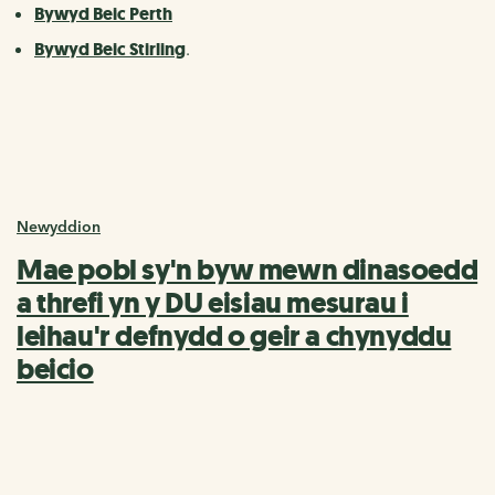
Bywyd Beic Perth
Bywyd Beic Stirling
.
Newyddion
Mae pobl sy'n byw mewn dinasoedd
a threfi yn y DU eisiau mesurau i
leihau'r defnydd o geir a chynyddu
beicio