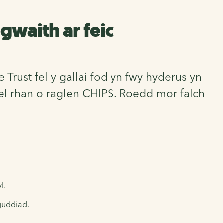
gwaith ar feic
rust fel y gallai fod yn fwy hyderus yn
fel rhan o raglen CHIPS. Roedd mor falch
l.
guddiad.