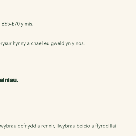
a £65-£70 y mis.
rysur hynny a chael eu gweld yn y nos.
einiau.
ybrau defnydd a rennir, llwybrau beicio a ffyrdd llai