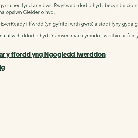
 gyrru neu fynd ar y bws. Rwyf wedi dod o hyd i becyn beicio 
na opsiwn Gleider o hyd.
 EverReady i ffwrdd (yn gyfrifol wrth gwrs) a stoc i fyny gy
d na allwch ddod o hyd i'r amser, mae cymudo i weithio ar fei
ar y ffordd yng Ngogledd Iwerddon
ig