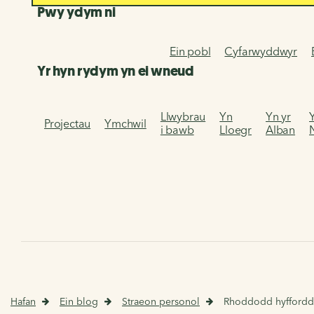
Pwy ydym ni
Ein pobl
Cyfarwyddwyr
Yr hyn rydym yn ei wneud
Llwybrau
Yn
Yn yr
Projectau
Ymchwil
i bawb
Lloegr
Alban
Hafan
Ein blog
Straeon personol
Rhoddodd hyfforddia