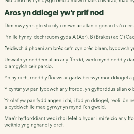
Nid oedd hyn yn dysgu beicio mewn maes chwarae, mae hyff
Aros yn ddiogel yw'r prif nod
Dim mwy yn siglo shakily i mewn ac allan o gonau tra'n ceis
Yn lle hynny, dechreuom gyda A (Aer), B (Brakes) ac C (Cad
Peidiwch â phoeni am brêc cefn cyn brêc blaen, byddwch yn 
Unwaith yr oeddem allan ar y ffordd, wedi mynd oedd y damc
o amgylch ceir parcio.
Yn hytrach, roedd y ffocws ar gadw beicwyr mor ddiogel â 
Y cyntaf yw pan fyddwch ar y ffordd, yn gyfforddus allan o b
Yr olaf yw pan fydd angen i chi, i fod yn ddiogel, reoli lôn
a byddwch lle mae gyrwyr yn mynd i'ch gweld.
Mae'r hyfforddiant wedi rhoi lefel o hyder i mi feicio ar y 
weithio yng nghanol y dref.