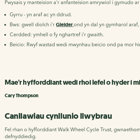
Pwysais y manteision a'r anfanteision amrywiol i gymudo ar 
Gyrru - yn araf ac yn ddrud.
Bws: gwell diolch i'r
Gleider
ond yn dal yn gymharol araf, y
Cerdded: ymhell o fy nghartref i'r gwaith.
Beicio: Rwyf wastad wedi mwynhau beicio ond pa mor hir 
Mae'r hyfforddiant wedi rhoi lefel o hyder i mi
Cary Thompson
Canllawiau cynllunio llwybrau
Fel rhan o hyfforddiant Walk Wheel Cycle Trust, gwnaethom e
defnyddiedig.