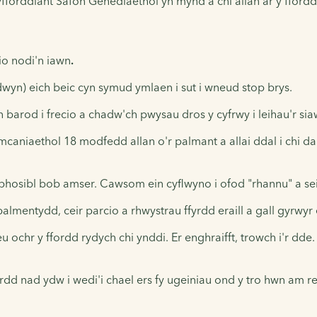
orddiant Safon Genedlaethol yn mynd â chi allan ar y ffordd
io nodi'n iawn
.
wyn) eich beic cyn symud ymlaen i sut i wneud stop brys.
barod i frecio a chadw'ch pwysau dros y cyfrwy i leihau'r sia
aniaethol 18 modfedd allan o'r palmant a allai ddal i chi da
phosibl bob amser. Cawsom ein cyflwyno i ofod "rhannu" a sei
almentydd, ceir parcio a rhwystrau ffyrdd eraill a gall gyrwyr
 neu ochr y ffordd rydych chi ynddi. Er enghraifft, trowch i'r
ffordd nad ydw i wedi'i chael ers fy ugeiniau ond y tro hwn am 