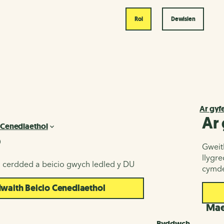
Roi
Dewislen
Ar gyf
Ar
 Cenedlaethol
o
Gweith
llygr
u cerdded a beicio gwych ledled y DU
cymde
aith Beicio Cenedlaethol
d
Maes
Byddwch