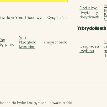
Y
Dod o hyd
R
i lwybr ar y
B
rhwydwaith
Bwrdd yr Ymddiriedolwyr
Cysylltu â ni
C
Ysbrydoliaeth
Yng
Yng
Te
Ngogledd
Ymgyrchoedd
Nghymru
Casgliadau
c
Iwerddon
llwybrau
g
r
nt beicio hyder i mi gymudo i'r gwaith ar feic