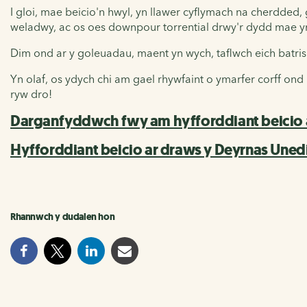
I gloi, mae beicio'n hwyl, yn llawer cyflymach na cherdded,
weladwy, ac os oes downpour torrential drwy'r dydd mae y
Dim ond ar y goleuadau, maent yn wych, taflwch eich batris
Yn olaf, os ydych chi am gael rhywfaint o ymarfer corff on
ryw dro!
Darganfyddwch fwy am hyfforddiant beicio 
Hyfforddiant beicio ar draws y Deyrnas Uned
Rhannwch y dudalen hon