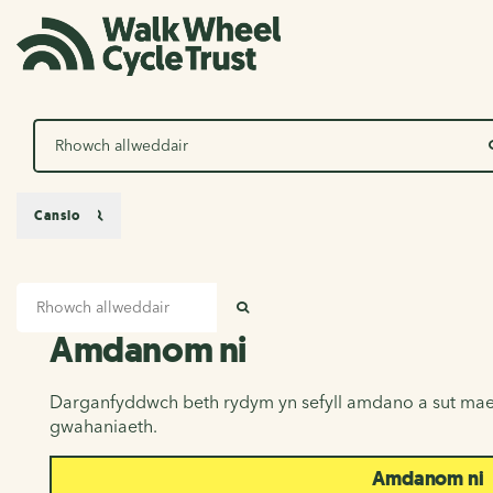
Chwilio
Canslo
Mewnbwn chwilio
Amdanom ni
CHWILIO
Amdanom ni
Darganfyddwch beth rydym yn sefyll amdano a sut mae
gwahaniaeth.
Amdanom ni