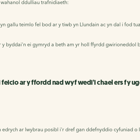
wahanol ddulliau trafnidiaeth:
n gallu teimlo fel bod ar y tiwb yn Llundain ac yn dal i fod tu
y byddai'n ei gymryd a beth am yr holl ffyrdd gwirioneddol b
 feicio ar y ffordd nad wyf wedi'i chael ers fy ug
drych ar lwybrau posibl i'r dref gan ddefnyddio cyfuniad o lw