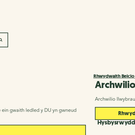
SEARCH
Rhwydwaith Beicio
Archwili
Archwilio llwybra
 ein gwaith ledled y DU yn gwneud
Rhwydw
Hysbysrwyd