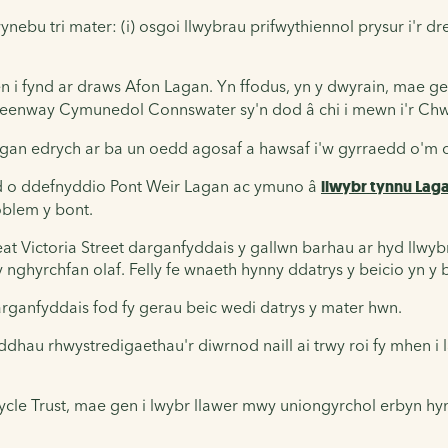
u tri mater: (i) osgoi llwybrau prifwythiennol prysur i'r dref; (i
n i fynd ar draws Afon Lagan. Yn ffodus, yn y dwyrain, mae 
reenway
Cymunedol Connswater sy'n
dod â chi i mewn i'r Chw
, gan edrych ar ba un oedd agosaf a hawsaf i'w gyrraedd o'm c
d o ddefnyddio Pont Weir Lagan ac ymuno â
llwybr tynnu Lag
oblem y bont.
 Victoria Street darganfyddais y gallwn barhau ar hyd llwybr
 nghyrchfan olaf. Felly fe wnaeth hynny ddatrys y beicio yn y
 darganfyddais fod fy gerau beic wedi datrys y mater hwn.
yddhau rhwystredigaethau'r diwrnod naill ai trwy roi fy mhen 
e Trust, mae gen i lwybr llawer mwy uniongyrchol erbyn hyn 