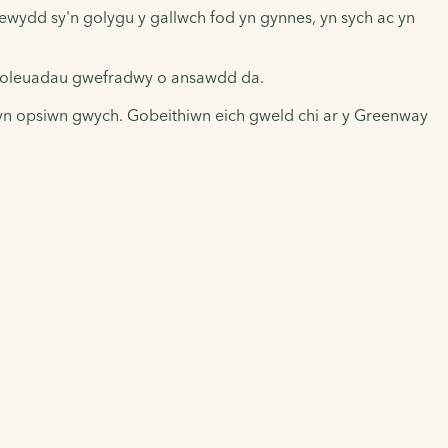
newydd sy'n golygu y gallwch fod yn gynnes, yn sych ac yn
da goleuadau gwefradwy o ansawdd da.
c yn opsiwn gwych. Gobeithiwn eich gweld chi ar y Greenway