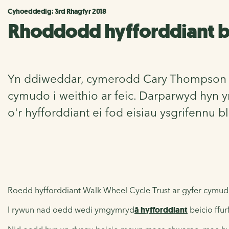
Cyhoeddedig: 3rd Rhagfyr 2018
Rhoddodd hyfforddiant bei
Yn ddiweddar, cymerodd Cary Thompson ran
cymudo i weithio ar feic. Darparwyd hyn y
o'r hyfforddiant ei fod eisiau ysgrifennu 
Roedd hyfforddiant Walk Wheel Cycle Trust ar gyfer cymudo a
I rywun nad oedd wedi ymgymryd
â hyfforddiant
beicio ffur