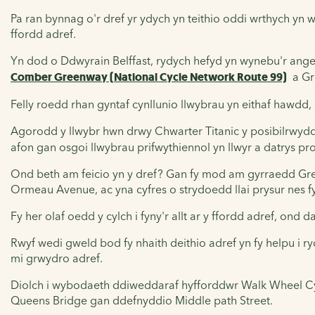
Pa ran bynnag o'r dref yr ydych yn teithio oddi wrthych yn wyneb
ffordd adref.
Yn dod o Ddwyrain Belffast, rydych hefyd yn wynebu'r ange
Comber Greenway (National Cycle Network Route 99)
a G
Felly roedd rhan gyntaf cynllunio llwybrau yn eithaf hawdd
Agorodd y llwybr hwn drwy Chwarter Titanic y posibilrwyd
afon gan osgoi llwybrau prifwythiennol yn llwyr a datrys pr
Ond beth am feicio yn y dref? Gan fy mod am gyrraedd Great
Ormeau Avenue, ac yna cyfres o strydoedd llai prysur nes fy
Fy her olaf oedd y cylch i fyny'r allt ar y ffordd adref, ond
Rwyf wedi gweld bod fy nhaith deithio adref yn fy helpu i r
mi grwydro adref.
Diolch i wybodaeth ddiweddaraf hyfforddwr Walk Wheel Cycl
Queens Bridge gan ddefnyddio Middle path Street.