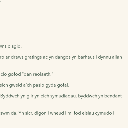
.
wns o sgid.
ro ar draws gratings ac yn dangos yn barhaus i dynnu allan
clo gofod "dan reolaeth."
 eich gweld a'ch pasio gyda gofal.
 dde. Byddwch yn glir yn eich symudiadau, byddwch yn bendant
reswm da. Yn sicr, digon i wneud i mi fod eisiau cymudo i