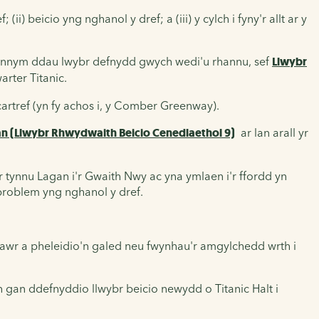
i) beicio yng nghanol y dref; a (iii) y cylch i fyny'r allt ar y
gennym ddau lwybr defnydd gwych wedi'u rhannu, sef
Llwybr
arter Titanic.
artref (yn fy achos i, y Comber Greenway).
an (Llwybr Rhwydwaith Beicio Cenedlaethol 9)
ar lan arall yr
 tynnu Lagan i'r Gwaith Nwy ac yna ymlaen i'r ffordd yn
 broblem yng nghanol y dref.
i lawr a pheleidio'n galed neu fwynhau'r amgylchedd wrth i
gan ddefnyddio llwybr beicio newydd o Titanic Halt i