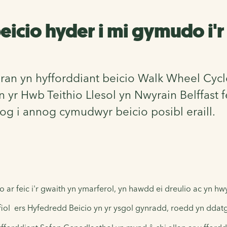
cio hyder i mi gymudo i'r 
 yn hyfforddiant beicio Walk Wheel Cycle T
n yr Hwb Teithio Llesol yn Nwyrain Belffast 
blog i annog cymudwyr beicio posibl eraill.
r feic i'r gwaith yn ymarferol, yn hawdd ei dreulio ac yn hwy
fiol
ers Hyfedredd Beicio yn yr ysgol gynradd, roedd yn ddat