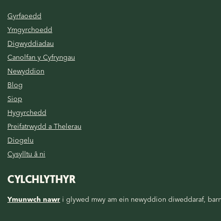
Gyrfaoedd
Ymgyrchoedd
Digwyddiadau
Canolfan y Cyfryngau
Newyddion
Blog
Siop
Hygyrchedd
Preifatrwydd a Thelerau
Diogelu
Cysylltu â ni
CYLCHLYTHYR
Ymunwch nawr
i glywed mwy am ein newyddion diweddaraf, barn, 