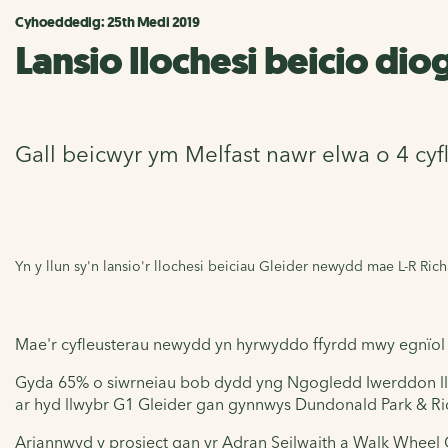
Cyhoeddedig: 25th Medi 2019
Lansio llochesi beicio dio
Gall beicwyr ym Melfast nawr elwa o 4 cyf
Yn y llun sy'n lansio'r llochesi beiciau Gleider newydd mae L-R Ri
Mae'r cyfleusterau newydd yn hyrwyddo ffyrdd mwy egnïol o
Gyda 65% o siwrneiau bob dydd yng Ngogledd Iwerddon llai 
ar hyd llwybr G1 Gleider gan gynnwys Dundonald Park & Rid
Ariannwyd y prosiect gan yr Adran Seilwaith a Walk Wheel 