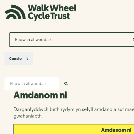
Chwilio
Canslo
Mewnbwn chwilio
Amdanom ni
CHWILIO
Amdanom ni
Darganfyddwch beth rydym yn sefyll amdano a sut mae
gwahaniaeth.
Amdanom ni