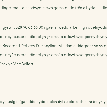
u diogel eraill a osodwyd mewn gorsafoedd trên a bysiau led
 gyswllt 028 90 66 66 30 i gael allwedd arbennig i ddefnyddio'
d i'r cyfleusterau diogel yn yr orsaf a ddewiswyd gennych yn 
an Recorded Delivery i'r manylion cyfeiriad a ddarperir yn yst
d i'r cyfleusterau diogel yn yr orsaf a ddewiswyd gennych yn 
esk yn Visit Belfast.
 yn unigol (gan ddefnyddio eich dyfais cloi eich hun) tra yn y 