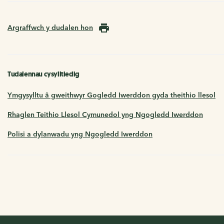
Argraffwch y dudalen hon
Tudalennau cysylltiedig
Ymgysylltu â gweithwyr Gogledd Iwerddon gyda theithio llesol
Rhaglen Teithio Llesol Cymunedol yng Ngogledd Iwerddon
Polisi a dylanwadu yng Ngogledd Iwerddon