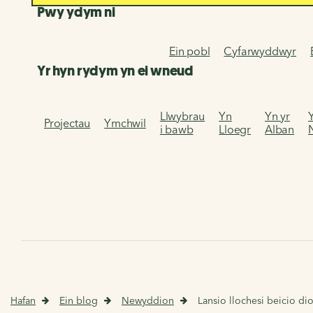
Pwy ydym ni
Ein pobl
Cyfarwyddwyr
Yr hyn rydym yn ei wneud
Llwybrau
Yn
Yn yr
Projectau
Ymchwil
i bawb
Lloegr
Alban
Hafan
Ein blog
Newyddion
Lansio llochesi beicio di