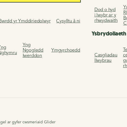
Y
Dod o hyd
R
i lwybr ar y
B
rhwydwaith
Bwrdd yr Ymddiriedolwyr
Cysylltu â ni
C
Ysbrydoliaeth
Yng
Yng
Te
Ngogledd
Ymgyrchoedd
Nghymru
Casgliadau
c
Iwerddon
llwybrau
g
r
ogel ar gyfer cwsmeriaid Glider