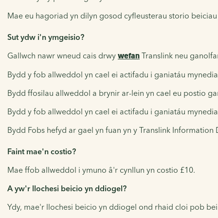
Mae eu hagoriad yn dilyn gosod cyfleusterau storio beicia
Sut ydw i'n ymgeisio?
Gallwch nawr wneud cais drwy
wefan
Translink neu ganolfan
Bydd y fob allweddol yn cael ei actifadu i ganiatáu mynedia
Bydd ffosilau allweddol a brynir ar-lein yn cael eu postio g
Bydd y fob allweddol yn cael ei actifadu i ganiatáu mynedia
Bydd Fobs hefyd ar gael yn fuan yn y Translink Information D
Faint mae'n costio?
Mae ffob allweddol i ymuno â'r cynllun yn costio £10.
A yw'r llochesi beicio yn ddiogel?
Ydy, mae'r llochesi beicio yn ddiogel ond rhaid cloi pob beic