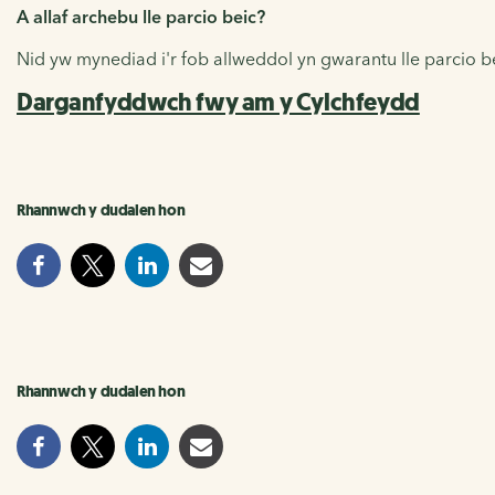
A allaf archebu lle parcio beic?
Nid yw mynediad i'r fob allweddol yn gwarantu lle parcio beic
Darganfyddwch fwy am y Cylchfeydd
Rhannwch y dudalen hon
Rhannwch y dudalen hon