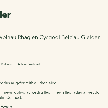
der
cwblhau Rhaglen Cysgodi Beiciau Gleider.
e Robinson, Adran Seilwaith.
ddus ar gyfer teithiau rheolaidd.
h mewn golwg ac wedi'u lleoli mewn lleoliadau allweddol
olin Connect.
n Ewrop.