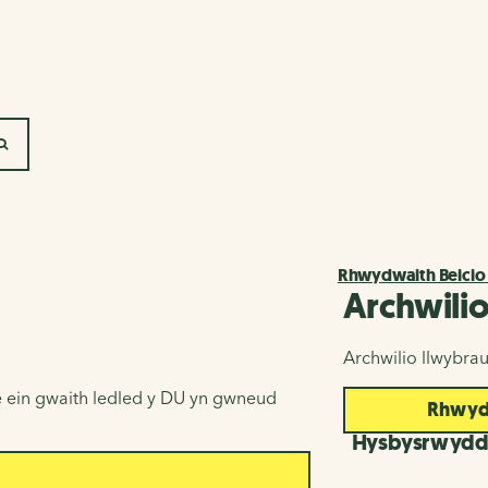
SEARCH
Rhwydwaith Beicio
Archwili
Archwilio llwybra
 ein gwaith ledled y DU yn gwneud
Rhwydw
Hysbysrwyd