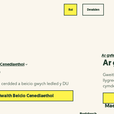
Roi
Dewislen
Ar gyf
Ar
 Cenedlaethol
o
Gweith
llygr
u cerdded a beicio gwych ledled y DU
cymde
aith Beicio Cenedlaethol
d
Maes
Byddwch