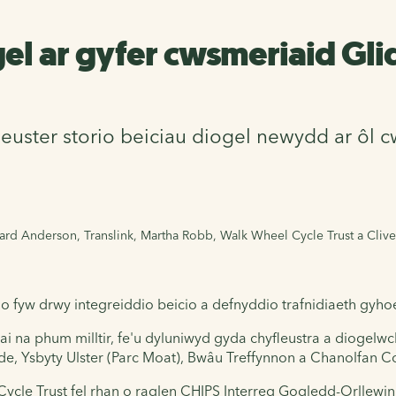
gel ar gyfer cwsmeriaid Gli
leuster storio beiciau diogel newydd ar ôl 
chard Anderson, Translink, Martha Robb, Walk Wheel Cycle Trust a Cliv
 fyw drwy integreiddio beicio a defnyddio trafnidiaeth gyhoe
na phum milltir, fe'u dyluniwyd gyda chyfleustra a diogelwc
e, Ysbyty Ulster (Parc Moat), Bwâu Treffynnon a Chanolfan C
Cycle Trust fel rhan o raglen CHIPS Interreg Gogledd-Orllewi