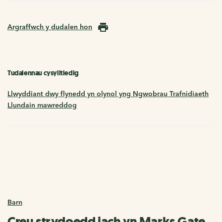
Argraffwch y dudalen hon
Tudalennau cysylltiedig
Llwyddiant dwy flynedd yn olynol yng Ngwobrau Trafnidiaeth
Llundain mawreddog
Barn
Creu strydoedd iach yn Marks Gate