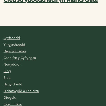
Gyrfaoedd
Ymgyrchoedd
Digwyddiadau
Canolfan y Cyfryngau
Newyddion
Blog
Siop
Hygyrchedd
Preifatrwydd a Thelerau
Diogelu
Cysylltu â ni