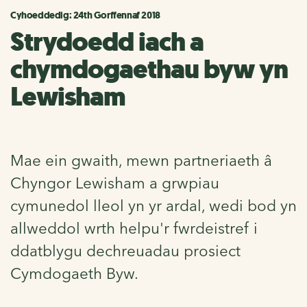
Cyhoeddedig: 24th Gorffennaf 2018
Strydoedd iach a
chymdogaethau byw yn
Lewisham
Mae ein gwaith, mewn partneriaeth â
Chyngor Lewisham a grwpiau
cymunedol lleol yn yr ardal, wedi bod yn
allweddol wrth helpu'r fwrdeistref i
ddatblygu dechreuadau prosiect
Cymdogaeth Byw.