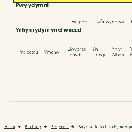
Pwy ydym ni
Ein pobl
Cyfarwyddwyr
Yr hyn rydym yn ei wneud
Llwybrau
Yn
Yn yr
Projectau
Ymchwil
i bawb
Lloegr
Alban
Hafan
Ein blog
Projectau
Strydoedd iach a chymdoga