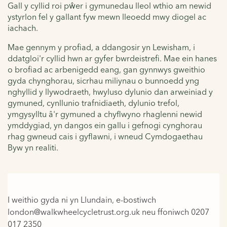
Gall y cyllid roi pŵer i gymunedau lleol wthio am newid
ystyrlon fel y gallant fyw mewn lleoedd mwy diogel ac
iachach.
Mae gennym y profiad, a ddangosir yn Lewisham, i
ddatgloi'r cyllid hwn ar gyfer bwrdeistrefi. Mae ein hanes
o brofiad ac arbenigedd eang, gan gynnwys gweithio
gyda chynghorau, sicrhau miliynau o bunnoedd yng
nghyllid y llywodraeth, hwyluso dylunio dan arweiniad y
gymuned, cynllunio trafnidiaeth, dylunio trefol,
ymgysylltu â'r gymuned a chyflwyno rhaglenni newid
ymddygiad, yn dangos ein gallu i gefnogi cynghorau
rhag gwneud cais i gyflawni, i wneud Cymdogaethau
Byw yn realiti.
I weithio gyda ni yn Llundain, e-bostiwch
london@walkwheelcycletrust.org.uk neu ffoniwch 0207
017 2350