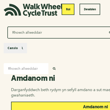
Roi
Dewislen
Chwilio
Canslo
Mewnbwn chwilio
Amdanom ni
CHWILIO
Amdanom ni
Darganfyddwch beth rydym yn sefyll amdano a sut mae
gwahaniaeth.
Amdanom ni