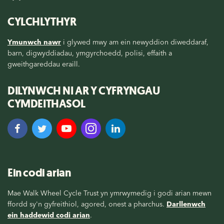
CYLCHLYTHYR
Ymunwch nawr
i glywed mwy am ein newyddion diweddaraf,
barn, digwyddiadau, ymgyrchoedd, polisi, effaith a
gweithgareddau eraill.
DILYNWCH NI AR Y CYFRYNGAU
CYMDEITHASOL
Ein codi arian
Mae Walk Wheel Cycle Trust yn ymrwymedig i godi arian mewn
ffordd sy'n gyfreithiol, agored, onest a pharchus.
Darllenwch
ein haddewid codi arian
.