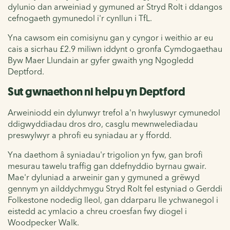
dylunio dan arweiniad y gymuned ar Stryd Rolt i ddangos
cefnogaeth gymunedol i'r cynllun i TfL.
Yna cawsom ein comisiynu gan y cyngor i weithio ar eu
cais a sicrhau £2.9 miliwn iddynt o gronfa Cymdogaethau
Byw Maer Llundain ar gyfer gwaith yng Ngogledd
Deptford.
Sut gwnaethon ni helpu yn Deptford
Arweiniodd ein dylunwyr trefol a'n hwyluswyr cymunedol
ddigwyddiadau dros dro, casglu mewnwelediadau
preswylwyr a phrofi eu syniadau ar y ffordd.
Yna daethom â syniadau'r trigolion yn fyw, gan brofi
mesurau tawelu traffig gan ddefnyddio byrnau gwair.
Mae'r dyluniad a arweinir gan y gymuned a grëwyd
gennym yn ailddychmygu Stryd Rolt fel estyniad o Gerddi
Folkestone nodedig lleol, gan ddarparu lle ychwanegol i
eistedd ac ymlacio a chreu croesfan fwy diogel i
Woodpecker Walk.