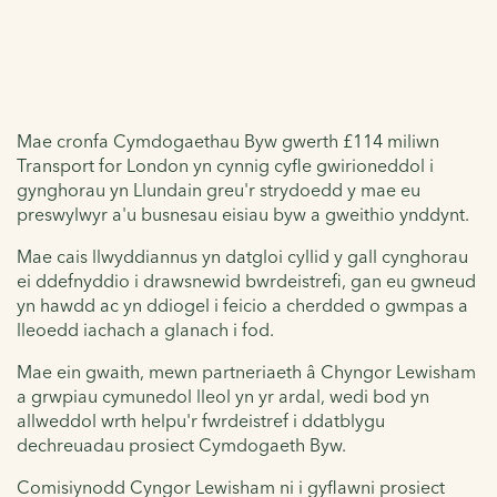
Mae cronfa Cymdogaethau Byw gwerth £114 miliwn
Transport for London yn cynnig cyfle gwirioneddol i
gynghorau yn Llundain greu'r strydoedd y mae eu
preswylwyr a'u busnesau eisiau byw a gweithio ynddynt.
Mae cais llwyddiannus yn datgloi cyllid y gall cynghorau
ei ddefnyddio i drawsnewid bwrdeistrefi, gan eu gwneud
yn hawdd ac yn ddiogel i feicio a cherdded o gwmpas a
lleoedd iachach a glanach i fod.
Mae ein gwaith, mewn partneriaeth â Chyngor Lewisham
a grwpiau cymunedol lleol yn yr ardal, wedi bod yn
allweddol wrth helpu'r fwrdeistref i ddatblygu
dechreuadau prosiect Cymdogaeth Byw.
Comisiynodd Cyngor Lewisham ni i gyflawni prosiect