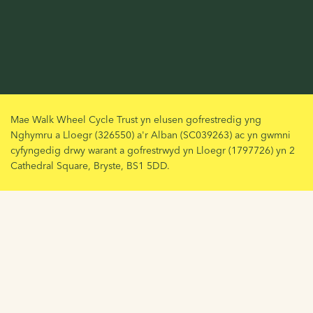
Mae Walk Wheel Cycle Trust yn elusen gofrestredig yng
Nghymru a Lloegr (326550) a'r Alban (SC039263) ac yn gwmni
cyfyngedig drwy warant a gofrestrwyd yn Lloegr (1797726) yn 2
Cathedral Square, Bryste, BS1 5DD.