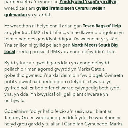
partneriaeth â'r cyngor ac
Ymddygiad Ysgafn yn dilyn
i
wneud cais am
gyllid Trafnidiaeth Cymru i wella'r
goleuadau
yn yr ardal.
Fe wnaethon ni hefyd ennill arian gan
Tesco Bags of Help
ar gyfer trac BMX i bobl ifanc, y mae llawer o drigolion yn
teimlo nad oes ganddynt ddigon i'w wneud ar yr ystâd.
Yna enillon ni gyllid pellach gan
North Meets South Big
Local
i redeg prosiect BMX ac annog defnyddio'r trac.
Bydd y trac a'r gweithgareddau yn annog defnydd
pellach o'r man agored gwyrdd yn Marks Gate a
gobeithio gwneud i'r ardal deimlo'n fwy diogel. Gwnaeth
pobl y pwynt nad oedd digon o lefydd i chwarae yn
gyffredinol. Er bod offer chwarae cyfyngedig beth sydd
yna, yn dda. Yn bwysicaf oll, gall plant chwarae yn
unrhyw le!
Gobeithiwn fod yr haf o feicio a'n sesiynau i blant ar
Tantony Green wedi annog ei ddefnydd. Fe wnaethon ni
hefyd greu gardd y tu allan i Ganolfan Gymunedol Marks