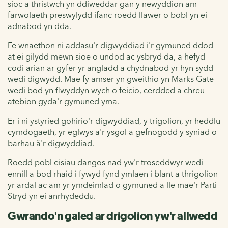
sioc a thristwch yn ddiweddar gan y newyddion am
farwolaeth preswylydd ifanc roedd llawer o bobl yn ei
adnabod yn dda.
Fe wnaethon ni addasu'r digwyddiad i'r gymuned ddod
at ei gilydd mewn sioe o undod ac ysbryd da, a hefyd
codi arian ar gyfer yr angladd a chydnabod yr hyn sydd
wedi digwydd. Mae fy amser yn gweithio yn Marks Gate
wedi bod yn flwyddyn wych o feicio, cerdded a chreu
atebion gyda'r gymuned yma.
Er i ni ystyried gohirio'r digwyddiad, y trigolion, yr heddlu
cymdogaeth, yr eglwys a'r ysgol a gefnogodd y syniad o
barhau â'r digwyddiad.
Roedd pobl eisiau dangos nad yw'r troseddwyr wedi
ennill a bod rhaid i fywyd fynd ymlaen i blant a thrigolion
yr ardal ac am yr ymdeimlad o gymuned a lle mae'r Parti
Stryd yn ei anrhydeddu.
Gwrando'n galed ar drigolion yw'r allwedd