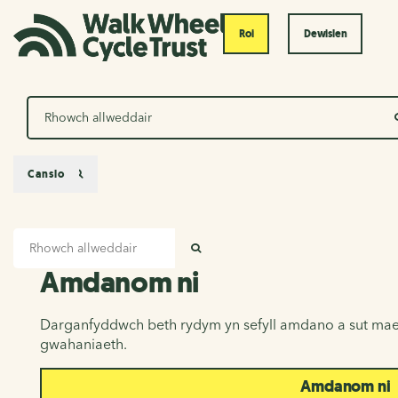
Roi
Dewislen
Chwilio
Canslo
Mewnbwn chwilio
Amdanom ni
CHWILIO
Amdanom ni
Darganfyddwch beth rydym yn sefyll amdano a sut mae
gwahaniaeth.
Amdanom ni