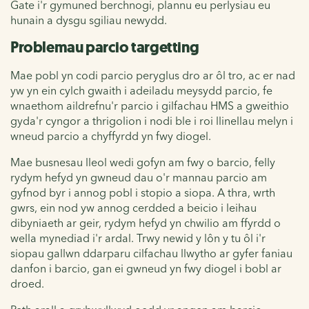
Gate i'r gymuned berchnogi, plannu eu perlysiau eu
hunain a dysgu sgiliau newydd.
Problemau parcio targetting
Mae pobl yn codi parcio peryglus dro ar ôl tro, ac er nad
yw yn ein cylch gwaith i adeiladu meysydd parcio, fe
wnaethom aildrefnu'r parcio i gilfachau HMS a gweithio
gyda'r cyngor a thrigolion i nodi ble i roi llinellau melyn i
wneud parcio a chyffyrdd yn fwy diogel.
Mae busnesau lleol wedi gofyn am fwy o barcio, felly
rydym hefyd yn gwneud dau o'r mannau parcio am
gyfnod byr i annog pobl i stopio a siopa. A thra, wrth
gwrs, ein nod yw annog cerdded a beicio i leihau
dibyniaeth ar geir, rydym hefyd yn chwilio am ffyrdd o
wella mynediad i'r ardal. Trwy newid y lôn y tu ôl i'r
siopau gallwn ddarparu cilfachau llwytho ar gyfer faniau
danfon i barcio, gan ei gwneud yn fwy diogel i bobl ar
droed.