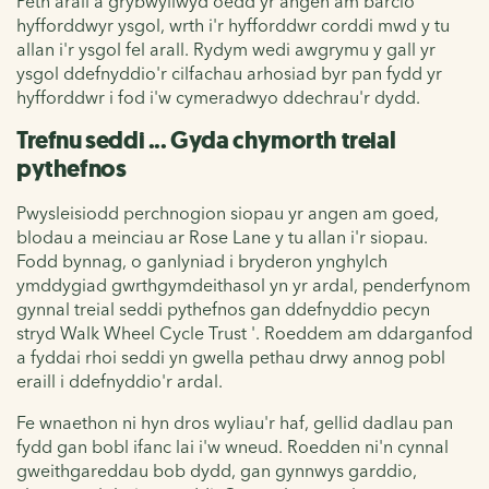
Peth arall a grybwyllwyd oedd yr angen am barcio
hyfforddwyr ysgol, wrth i'r hyfforddwr corddi mwd y tu
allan i'r ysgol fel arall. Rydym wedi awgrymu y gall yr
ysgol ddefnyddio'r cilfachau arhosiad byr pan fydd yr
hyfforddwr i fod i'w cymeradwyo ddechrau'r dydd.
Trefnu seddi ... Gyda chymorth treial
pythefnos
Pwysleisiodd perchnogion siopau yr angen am goed,
blodau a meinciau ar Rose Lane y tu allan i'r siopau.
Fodd bynnag, o ganlyniad i bryderon ynghylch
ymddygiad gwrthgymdeithasol yn yr ardal, penderfynom
gynnal treial seddi pythefnos gan ddefnyddio pecyn
stryd Walk Wheel Cycle Trust '. Roeddem am ddarganfod
a fyddai rhoi seddi yn gwella pethau drwy annog pobl
eraill i ddefnyddio'r ardal.
Fe wnaethon ni hyn dros wyliau'r haf, gellid dadlau pan
fydd gan bobl ifanc lai i'w wneud. Roedden ni'n cynnal
gweithgareddau bob dydd, gan gynnwys garddio,