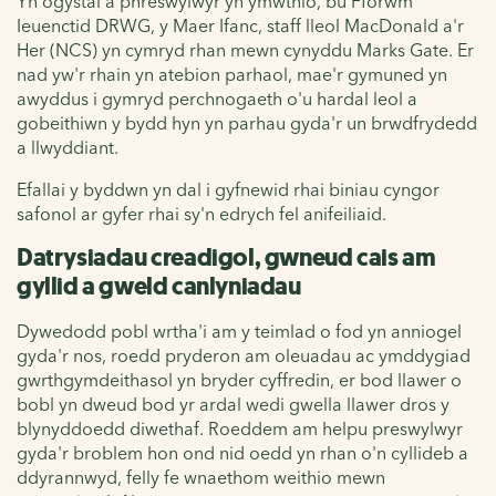
Yn ogystal â phreswylwyr yn ymwthio, bu Fforwm
Ieuenctid DRWG, y Maer Ifanc, staff lleol MacDonald a'r
Her (NCS) yn cymryd rhan mewn cynyddu Marks Gate. Er
nad yw'r rhain yn atebion parhaol, mae'r gymuned yn
awyddus i gymryd perchnogaeth o'u hardal leol a
gobeithiwn y bydd hyn yn parhau gyda'r un brwdfrydedd
a llwyddiant.
Efallai y byddwn yn dal i gyfnewid rhai biniau cyngor
safonol ar gyfer rhai sy'n edrych fel anifeiliaid.
Datrysiadau creadigol, gwneud cais am
gyllid a gweld canlyniadau
Dywedodd pobl wrtha'i am y teimlad o fod yn anniogel
gyda'r nos, roedd pryderon am oleuadau ac ymddygiad
gwrthgymdeithasol yn bryder cyffredin, er bod llawer o
bobl yn dweud bod yr ardal wedi gwella llawer dros y
blynyddoedd diwethaf. Roeddem am helpu preswylwyr
gyda'r broblem hon ond nid oedd yn rhan o'n cyllideb a
ddyrannwyd, felly fe wnaethom weithio mewn