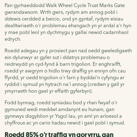
Pan gyrhaeddodd Walk Wheel Cycle Trust Marks Gate
gwrandawsom. Wrth gwrs, rydym am annog pobl i
ddewis cerdded a beicio, ond yn gyntaf, rydym eisiau
dealltwriaeth o'r problemau ehangach yn yr ardal a'r hyn
y mae pobl leol yn dychmygu y gallai newid cadarnhaol
edrych.
Roedd adegau yn y prosiect pan nad oedd gweledigaeth
ein dylunwyr ar gyfer sut i ddatrys problemau o
reidrwydd yn cyd-fynd â barn trigolion. Er enghraifft,
roedd yr awgrym o hidlo trwy draffig yn ennyn ofn cau
ffyrdd, yr oedd trigolion o'r farn y byddai'n cyfyngu ar
ryddid i symud yn hytrach na'i annog (credwn y gall yr
ymyrraeth hon gael yr effaith gyferbyn).
Fodd bynnag, roedd syniadau bod y rhan fwyaf o'r
gymuned wedi meddwl amdanynt eu hunain, gan
gynnwys disgyblion yr Ysgol Iau, yn aml yn arloesol a
chyffrous ac yn cario hadau newid i gael pobl i symud.
Roedd 85% o'r traffig yn goryrru, gan