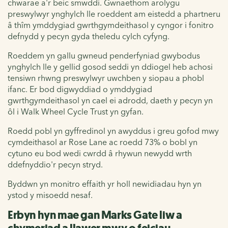
chwarae a'r beic smwddi. Gwnaethom arolygu
preswylwyr ynghylch lle roeddent am eistedd a phartneru
â thîm ymddygiad gwrthgymdeithasol y cyngor i fonitro
defnydd y pecyn gyda theledu cylch cyfyng.
Roeddem yn gallu gwneud penderfyniad gwybodus
ynghylch lle y gellid gosod seddi yn ddiogel heb achosi
tensiwn rhwng preswylwyr uwchben y siopau a phobl
ifanc. Er bod digwyddiad o ymddygiad
gwrthgymdeithasol yn cael ei adrodd, daeth y pecyn yn
ôl i Walk Wheel Cycle Trust yn gyfan.
Roedd pobl yn gyffredinol yn awyddus i greu gofod mwy
cymdeithasol ar Rose Lane ac roedd 73% o bobl yn
cytuno eu bod wedi cwrdd â rhywun newydd wrth
ddefnyddio'r pecyn stryd.
Byddwn yn monitro effaith yr holl newidiadau hyn yn
ystod y misoedd nesaf.
Erbyn hyn mae gan Marks Gate liw a