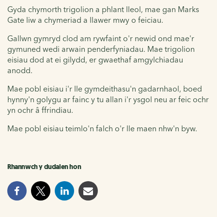
Gyda chymorth trigolion a phlant lleol, mae gan Marks
Gate liw a chymeriad a llawer mwy o feiciau.
Gallwn gymryd clod am rywfaint o'r newid ond mae'r
gymuned wedi arwain penderfyniadau. Mae trigolion
eisiau dod at ei gilydd, er gwaethaf amgylchiadau
anodd.
Mae pobl eisiau i'r lle gymdeithasu'n gadarnhaol, boed
hynny'n golygu ar fainc y tu allan i'r ysgol neu ar feic ochr
yn ochr â ffrindiau.
Mae pobl eisiau teimlo'n falch o'r lle maen nhw'n byw.
Rhannwch y dudalen hon