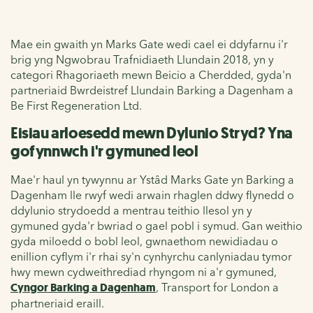
Mae ein gwaith yn Marks Gate wedi cael ei ddyfarnu i'r
brig yng Ngwobrau Trafnidiaeth Llundain 2018, yn y
categori Rhagoriaeth mewn Beicio a Cherdded, gyda'n
partneriaid Bwrdeistref Llundain Barking a Dagenham a
Be First Regeneration Ltd.
Eisiau arloesedd mewn Dylunio Stryd? Yna
gofynnwch i'r gymuned leol
Mae'r haul yn tywynnu ar Ystâd Marks Gate yn Barking a
Dagenham lle rwyf wedi arwain rhaglen ddwy flynedd o
ddylunio strydoedd a mentrau teithio llesol yn y
gymuned gyda'r bwriad o gael pobl i symud. Gan weithio
gyda miloedd o bobl leol, gwnaethom newidiadau o
enillion cyflym i'r rhai sy'n cynhyrchu canlyniadau tymor
hwy mewn cydweithrediad rhyngom ni a'r gymuned,
Cyngor Barking a Dagenham
, Transport for London a
phartneriaid eraill.