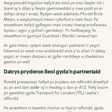
Awgrymodd trigolion hefyd ein bod yn creu llwybr clir i
blant sy'n dilyn y llwybr gwirioneddol y mae pobl yn ei
ddilyn drwy'r ardal. Rydym wedi adeiladu Ffordd Brick
Melyn, a awgrymwyd mewn cyfarfod o rieni lleol. Fe
wnaethom hefyd gyflwyno man croesi rhwng arosfannau
bysiau i agor y gofod i gerddwyr. Yn hollbwysig, fe
wnaethon ni gymryd Guardrail i ffwrdd i wneud hyn.
Ar gais rhieni, rydym wedi ehangu'r palmant i'r ysgol
fabanod ac wedi creu ardaloedd aros y tu allan i'r ddwy
ysgol, er mwyn darparu ar gyfer cerddwyr a chadeiriau
gwthio yn well.
Datrys pryderon lleol gyda'n partneriaid
Roedd preswylwyr hefyd yn pryderu am isffordd drewllyd
ac yn aml dan ddŵr sy'n rhedeg o dan yr A12. Felly buom
yn gweithio gyda Transport for London (TfL) i wella'r
isffordd.
Fe wnaethon ni baentio murlun ar hyd yr isffordd, gyda