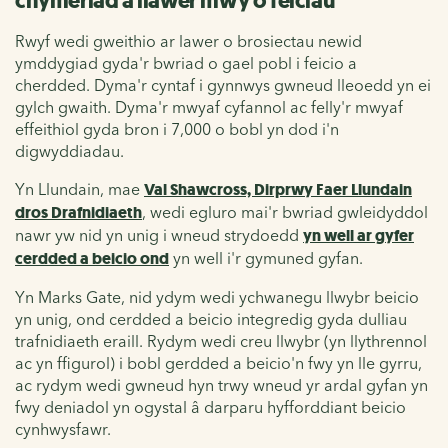
chymeriad a llawer mwy o feiciau
Rwyf wedi gweithio ar lawer o brosiectau newid
ymddygiad gyda'r bwriad o gael pobl i feicio a
cherdded. Dyma'r cyntaf i gynnwys gwneud lleoedd yn ei
gylch gwaith. Dyma'r mwyaf cyfannol ac felly'r mwyaf
effeithiol gyda bron i 7,000 o bobl yn dod i'n
digwyddiadau.
Yn Llundain, mae
Val Shawcross, Dirprwy Faer Llundain
dros Drafnidiaeth
, wedi egluro mai'r bwriad gwleidyddol
nawr yw nid yn unig i wneud strydoedd
yn well ar gyfer
cerdded a beicio ond
yn well i'r gymuned gyfan.
Yn Marks Gate, nid ydym wedi ychwanegu llwybr beicio
yn unig, ond cerdded a beicio integredig gyda dulliau
trafnidiaeth eraill. Rydym wedi creu llwybr (yn llythrennol
ac yn ffigurol) i bobl gerdded a beicio'n fwy yn lle gyrru,
ac rydym wedi gwneud hyn trwy wneud yr ardal gyfan yn
fwy deniadol yn ogystal â darparu hyfforddiant beicio
cynhwysfawr.