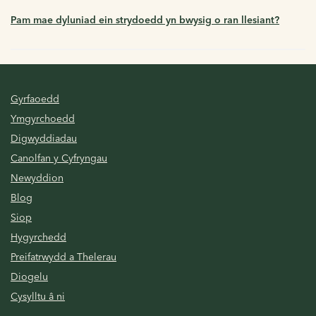
Pam mae dyluniad ein strydoedd yn bwysig o ran llesiant?
Gyrfaoedd
Ymgyrchoedd
Digwyddiadau
Canolfan y Cyfryngau
Newyddion
Blog
Siop
Hygyrchedd
Preifatrwydd a Thelerau
Diogelu
Cysylltu â ni