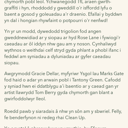
chymorth pobl leol. Ychwanegodd TfL araen gwrth-
graffiti i hyn, rhoddodd y gweddill o'r isffordd lyfu o
baent a gosod y goleuadau a'r draenio. Efallai y byddwn
yn dal i hongian rhywfaint o potpourri o'r nenfwd!
Yn yr un modd, dywedodd trigolion fod angen
gweddnewidiad ar y siopau ar hyd Rose Lane i fywiogi'r
caeadau ar ôl iddyn nhw gau am y noson. Cynhaliwyd
wythnos o weithdai celf stryd gyda phlant a phobl ifanc i
feddwl am syniadau a dyluniadau ar gyfer caeadau
siopau.
Awgrymodd Gracie Dellar, myfyriwr Ysgol Iau Marks Gate
fod haid o adar yn arwain pobl i Tantony Green. Cafodd
y syniad hwn ei ddatblygu a'i baentio ar y caead gan yr
artist llawrydd Tom Berry gyda chymorth gan blant a
gwirfoddolwyr lleol.
Roedd pawb y siaradais â nhw yn sôn am y sbwriel. Felly,
fe benderfynon ni redeg rhai Clean Up.