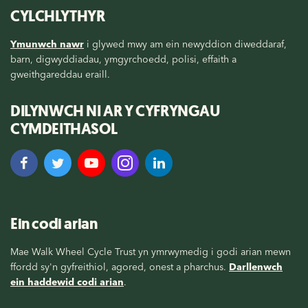
CYLCHLYTHYR
Ymunwch nawr
i glywed mwy am ein newyddion diweddaraf,
barn, digwyddiadau, ymgyrchoedd, polisi, effaith a
gweithgareddau eraill.
DILYNWCH NI AR Y CYFRYNGAU
CYMDEITHASOL
Ein codi arian
Mae Walk Wheel Cycle Trust yn ymrwymedig i godi arian mewn
ffordd sy'n gyfreithiol, agored, onest a pharchus.
Darllenwch
ein haddewid codi arian
.