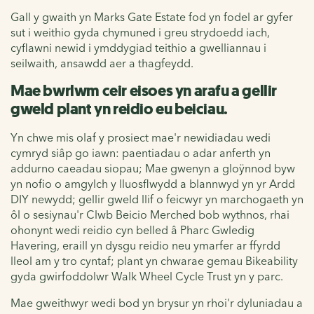
Gall y gwaith yn Marks Gate Estate fod yn fodel ar gyfer
sut i weithio gyda chymuned i greu strydoedd iach,
cyflawni newid i ymddygiad teithio a gwelliannau i
seilwaith, ansawdd aer a thagfeydd.
Mae bwrlwm ceir eisoes yn arafu a gellir
gweld plant yn reidio eu beiciau.
Yn chwe mis olaf y prosiect mae'r newidiadau wedi
cymryd siâp go iawn: paentiadau o adar anferth yn
addurno caeadau siopau; Mae gwenyn a gloÿnnod byw
yn nofio o amgylch y lluosflwydd a blannwyd yn yr Ardd
DIY newydd; gellir gweld llif o feicwyr yn marchogaeth yn
ôl o sesiynau'r Clwb Beicio Merched bob wythnos, rhai
ohonynt wedi reidio cyn belled â Pharc Gwledig
Havering, eraill yn dysgu reidio neu ymarfer ar ffyrdd
lleol am y tro cyntaf; plant yn chwarae gemau Bikeability
gyda gwirfoddolwr Walk Wheel Cycle Trust yn y parc.
Mae gweithwyr wedi bod yn brysur yn rhoi'r dyluniadau a