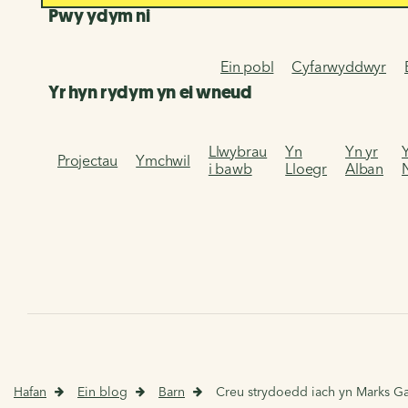
Pwy ydym ni
Ein pobl
Cyfarwyddwyr
Yr hyn rydym yn ei wneud
Llwybrau
Yn
Yn yr
Projectau
Ymchwil
i bawb
Lloegr
Alban
Hafan
Ein blog
Barn
Creu strydoedd iach yn Marks G