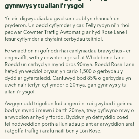
gynnwys y tu allan i'r ysgol
Yn ein digwyddiadau gwelsom bobl yn rhannu'r un
pryderon. Un oedd cyflymder y car. Felly rydyn ni'n rhoi
pedwar Cownter Traffig Awtomatig ar hyd Rose Lane i
fesur cyflymder a chyfaint cerbydau teithiol.
Fe wnaethon ni gofnodi rhai canlyniadau brawychus - er
enghraifft, wrth y cownter agosaf at Whalebone Lane
Roedd un cerbyd yn mynd dros 90mya. Roedd Rose Lane
hefyd yn weddol brysur, yn cario 1,500 o gerbydau y
dydd ar gyfartaledd. Canfuwyd bod 85% o gerbydau yn
uwch na'r terfyn cyflymder o 20mya, gan gynnwys y tu
allan i'r ysgol.
Awgrymodd trigolion fod angen i ni roi gwybod i geir eu
bod yn mynd i mewn i barth 20mya, trwy gyflwyno mwy o
arwyddion ar hyd y ffordd. Byddwn yn defnyddio coed
fel nodweddion porth a lluniadau plant ar arwyddion araf
i atgoffa traffig i arafu naill ben y Lôn Rose.