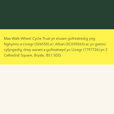
Mae Walk Wheel Cycle Trust yn elusen gofrestredig yng
Nghymru a Lloegr (326550) a'r Alban (SC039263) ac yn gwmni
cyfyngedig drwy warant a gofrestrwyd yn Lloegr (1797726) yn 2
Cathedral Square, Bryste, BS1 5DD.