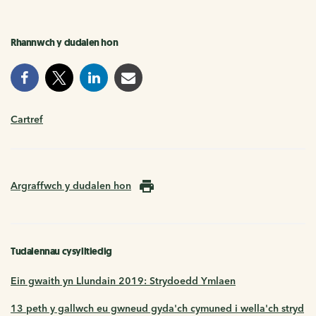
Rhannwch y dudalen hon
Cartref
Argraffwch y dudalen hon
Tudalennau cysylltiedig
Ein gwaith yn Llundain 2019: Strydoedd Ymlaen
13 peth y gallwch eu gwneud gyda'ch cymuned i wella'ch stryd