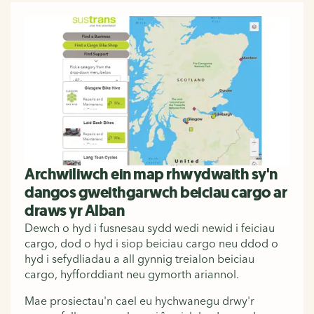
Archwiliwch ein map rhwydwaith sy'n
dangos gweithgarwch beiciau cargo ar
draws yr Alban
Dewch o hyd i fusnesau sydd wedi newid i feiciau
cargo, dod o hyd i siop beiciau cargo neu ddod o
hyd i sefydliadau a all gynnig treialon beiciau
cargo, hyfforddiant neu gymorth ariannol.
Mae prosiectau'n cael eu hychwanegu drwy'r