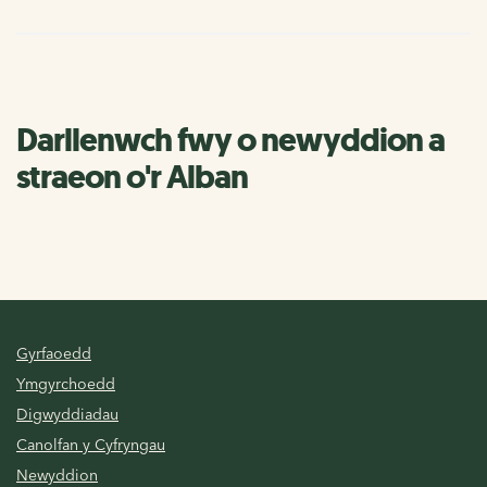
Darllenwch fwy o newyddion a
straeon o'r Alban
Gyrfaoedd
Ymgyrchoedd
Digwyddiadau
Canolfan y Cyfryngau
Newyddion