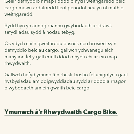
Gellir defnyddio'r map i ddod o hyd i weithgaredd beic
cargo mewn ardaloedd lleol penodol neu yn ôl math o
weithgaredd.
Bydd hyn yn annog rhannu gwybodaeth ar draws
sefydliadau sydd â nodau tebyg.
Os ydych chi'n gweithredu busnes neu brosiect sy'n
defnyddio beiciau cargo, gallwch ychwanegu eich
manylion fel y gall eraill ddod o hyd i chi ar ein map
rhwydwaith.
Gallwch hefyd ymuno â'n rhestr bostio fel unigolyn i gael
hysbysiadau am ddigwyddiadau sydd ar ddod a rhagor
o wybodaeth am ein gwaith beic cargo.
Ymunwch â'r Rhwydwaith Cargo Bike.