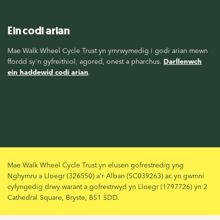
Ein codi arian
Mae Walk Wheel Cycle Trust yn ymrwymedig i godi arian mewn
ffordd sy'n gyfreithiol, agored, onest a pharchus.
Darllenwch
ein haddewid codi arian
.
Mae Walk Wheel Cycle Trust yn elusen gofrestredig yng
Nghymru a Lloegr (326550) a'r Alban (SC039263) ac yn gwmni
cyfyngedig drwy warant a gofrestrwyd yn Lloegr (1797726) yn 2
Cathedral Square, Bryste, BS1 5DD.