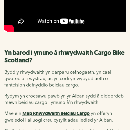
Yn barod i ymuno â rhwydwaith Cargo Bike
Scotland?
Bydd y rhwydwaith yn darparu cefnogaeth, yn cael
gwared ar rwystrau, ac yn codi ymwybyddiaeth o
fanteision defnyddio beiciau cargo.
Rydym yn croesawu pawb yn yr Alban sydd â diddordeb
mewn beiciau cargo i ymuno â'n rhwydwaith.
Mae ein
Map Rhwydwaith Beiciau Cargo
yn offeryn
gweledol i alluogi creu cysylltiadau ledled yr Alban.