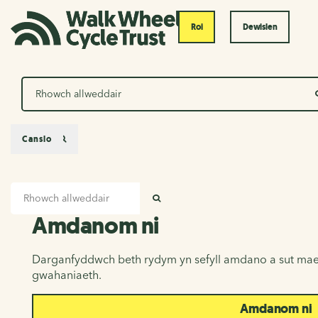
Roi
Dewislen
Chwilio
Canslo
Mewnbwn chwilio
Amdanom ni
CHWILIO
Amdanom ni
Darganfyddwch beth rydym yn sefyll amdano a sut mae
gwahaniaeth.
Amdanom ni