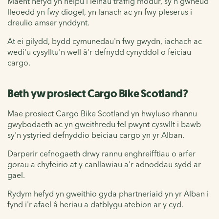
Maent hefyd yn helpu i leihau traffig modur, sy'n gwneud
lleoedd yn fwy diogel, yn lanach ac yn fwy pleserus i
dreulio amser ynddynt.
At ei gilydd, bydd cymunedau'n fwy gwydn, iachach ac
wedi'u cysylltu'n well â'r defnydd cynyddol o feiciau
cargo.
Beth yw prosiect Cargo Bike Scotland?
Mae prosiect Cargo Bike Scotland yn hwyluso rhannu
gwybodaeth ac yn gweithredu fel pwynt cyswllt i bawb
sy'n ystyried defnyddio beiciau cargo yn yr Alban.
Darperir cefnogaeth drwy rannu enghreifftiau o arfer
gorau a chyfeirio at y canllawiau a'r adnoddau sydd ar
gael.
Rydym hefyd yn gweithio gyda phartneriaid yn yr Alban i
fynd i'r afael â heriau a datblygu atebion ar y cyd.