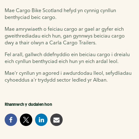
Mae Cargo Bike Scotland hefyd yn cynnig cynllun
benthyciad beic cargo.
Mae amrywiaeth o feiciau cargo ar gael ar gyfer eich
gweithrediadau eich hun, gan gynnwys beiciau cargo
dwy a thair olwyn a Carla Cargo Trailers.
Fel arall, gallwch ddefnyddio ein beiciau cargo i dreialu
eich cynllun benthyciad eich hun yn eich ardal leol.
Mae'r cynllun yn agored i awdurdodau lleol, sefydliadau
cyhoeddus a'r trydydd sector ledled yr Alban.
Rhannwch y dudalen hon