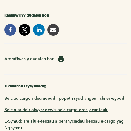
Rhannwch y dudalen hon
Argraffwch y dudalen hon
Tudalennau cysylltiedig
Beiciau cargo i deuluoedd - popeth sydd angen i chi ei wybod
Beicio ar dair olwyn: dewis beic cargo dros y car teulu
E-Symud: Treialu e-feiciau a benthyciadau beiciau e-cargo yng
Nghymru