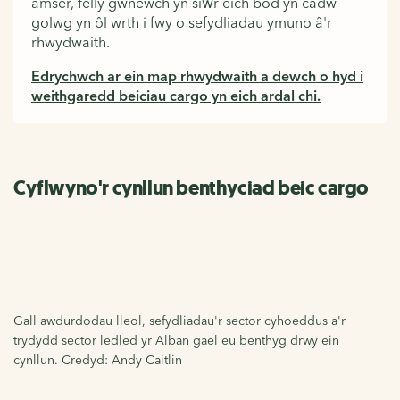
amser, felly gwnewch yn siŵr eich bod yn cadw
golwg yn ôl wrth i fwy o sefydliadau ymuno â'r
rhwydwaith.
Edrychwch ar ein map rhwydwaith a dewch o hyd i
weithgaredd beiciau cargo yn eich ardal chi.
Cyflwyno'r cynllun benthyciad beic cargo
Gall awdurdodau lleol, sefydliadau'r sector cyhoeddus a'r
trydydd sector ledled yr Alban gael eu benthyg drwy ein
cynllun. Credyd: Andy Caitlin