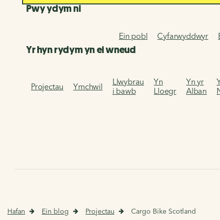
Pwy ydym ni
Ein pobl
Cyfarwyddwyr
Yr hyn rydym yn ei wneud
Llwybrau
Yn
Yn yr
Projectau
Ymchwil
i bawb
Lloegr
Alban
Hafan
Ein blog
Projectau
Cargo Bike Scotland