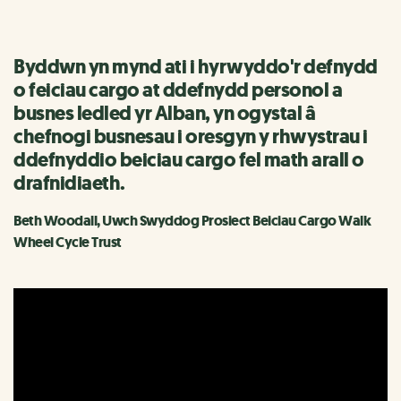
Byddwn yn mynd ati i hyrwyddo'r defnydd
o feiciau cargo at ddefnydd personol a
busnes ledled yr Alban, yn ogystal â
chefnogi busnesau i oresgyn y rhwystrau i
ddefnyddio beiciau cargo fel math arall o
drafnidiaeth.
Beth Woodall, Uwch Swyddog Prosiect Beiciau Cargo Walk
Wheel Cycle Trust