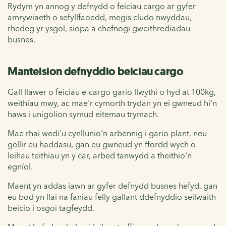
Rydym yn annog y defnydd o feiciau cargo ar gyfer
amrywiaeth o sefyllfaoedd, megis cludo nwyddau,
rhedeg yr ysgol, siopa a chefnogi gweithrediadau
busnes.
Manteision defnyddio beiciau cargo
Gall llawer o feiciau e-cargo gario llwythi o hyd at 100kg,
weithiau mwy, ac mae'r cymorth trydan yn ei gwneud hi'n
haws i unigolion symud eitemau trymach.
Mae rhai wedi'u cynllunio'n arbennig i gario plant, neu
gellir eu haddasu, gan eu gwneud yn ffordd wych o
leihau teithiau yn y car, arbed tanwydd a theithio'n
egnïol.
Maent yn addas iawn ar gyfer defnydd busnes hefyd, gan
eu bod yn llai na faniau felly gallant ddefnyddio seilwaith
beicio i osgoi tagfeydd.