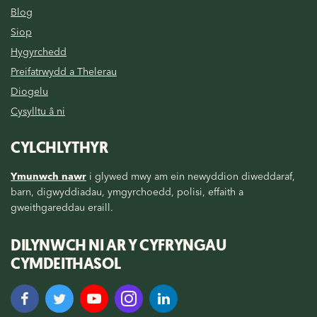
Blog
Siop
Hygyrchedd
Preifatrwydd a Thelerau
Diogelu
Cysylltu â ni
CYLCHLYTHYR
Ymunwch nawr
i glywed mwy am ein newyddion diweddaraf,
barn, digwyddiadau, ymgyrchoedd, polisi, effaith a
gweithgareddau eraill.
DILYNWCH NI AR Y CYFRYNGAU
CYMDEITHASOL