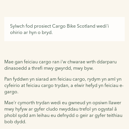
Sylwch fod prosiect Cargo Bike Scotland wedi'i
ohirio ar hyn o bryd.
Mae gan feiciau cargo ran i'w chwarae wrth ddarparu
dinasoedd a threfi mwy gwyrdd, mwy byw.
Pan fyddwn yn siarad am feiciau cargo, rydym yn aml yn
cyfeirio at feiciau cargo trydan, a elwir hefyd yn feiciau e-
gargo.
Mae'r cymorth trydan wedi eu gwneud yn opsiwn llawer
mwy hyfyw ar gyfer cludo nwyddau trefol yn ogystal â
phobl sydd am leihau eu defnydd o geir ar gyfer teithiau
bob dydd.