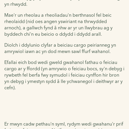
yn rhwydd.
Mae'r un rheolau a rheoliadau'n berthnasol fel beic
rheolaidd (nid oes angen yswiriant na thrwydded
arnoch), a gallwch fynd â nhw ar yr un llwybrau ag y
byddech chi'n eu beicio o ddydd i ddydd arall.
Diolch i ddylunio clyfar a beiciau cargo peirianneg yn
amrywiol iawn ac yn dod mewn sawl ffurf wahanol.
Efallai eich bod wedi gweld gwahanol fathau o feiciau
cargo ar y ffordd (yn amrywio o feiciau bocs, sy'n debyg i
rywbeth fel berfa fwy symudol i feiciau cynffon hir bron
yn debyg i ymestyn sydd â lle ychwanegol i deithwyr ar y
cefn).
Er mwyn cadw pethau'n syml, rydym wedi gwahanu'r prif