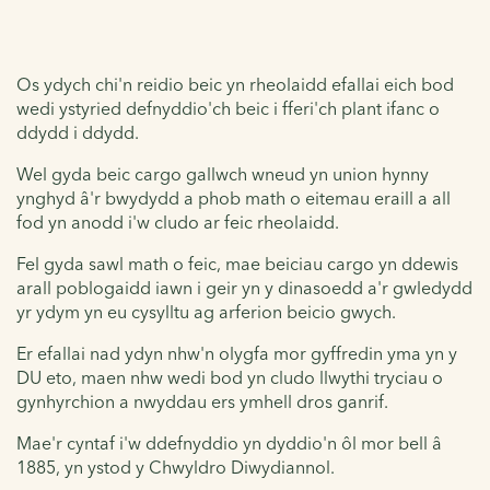
Os ydych chi'n reidio beic yn rheolaidd efallai eich bod
wedi ystyried defnyddio'ch beic i fferi'ch plant ifanc o
ddydd i ddydd.
Wel gyda beic cargo gallwch wneud yn union hynny
ynghyd â'r bwydydd a phob math o eitemau eraill a all
fod yn anodd i'w cludo ar feic rheolaidd.
Fel gyda sawl math o feic, mae beiciau cargo yn ddewis
arall poblogaidd iawn i geir yn y dinasoedd a'r gwledydd
yr ydym yn eu cysylltu ag arferion beicio gwych.
Er efallai nad ydyn nhw'n olygfa mor gyffredin yma yn y
DU eto, maen nhw wedi bod yn cludo llwythi tryciau o
gynhyrchion a nwyddau ers ymhell dros ganrif.
Mae'r cyntaf i'w ddefnyddio yn dyddio'n ôl mor bell â
1885, yn ystod y Chwyldro Diwydiannol.