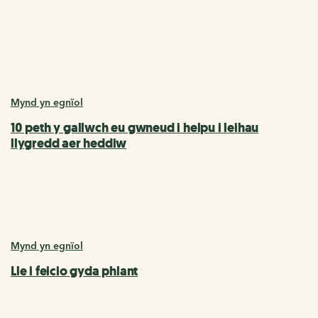
Mynd yn egnïol
10 peth y gallwch eu gwneud i helpu i leihau
llygredd aer heddiw
Mynd yn egnïol
Lle i feicio gyda phlant