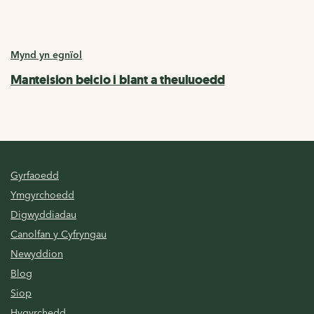
Mynd yn egnïol
Manteision beicio i blant a theuluoedd
Gyrfaoedd
Ymgyrchoedd
Digwyddiadau
Canolfan y Cyfryngau
Newyddion
Blog
Siop
Hygyrchedd