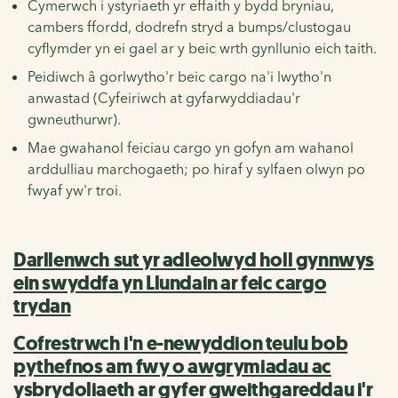
Cymerwch i ystyriaeth yr effaith y bydd bryniau,
cambers ffordd, dodrefn stryd a bumps/clustogau
cyflymder yn ei gael ar y beic wrth gynllunio eich taith.
Peidiwch â gorlwytho'r beic cargo na'i lwytho'n
anwastad (Cyfeiriwch at gyfarwyddiadau'r
gwneuthurwr).
Mae gwahanol feiciau cargo yn gofyn am wahanol
arddulliau marchogaeth; po hiraf y sylfaen olwyn po
fwyaf yw'r troi.
Darllenwch sut yr adleolwyd holl gynnwys
ein swyddfa yn Llundain ar feic cargo
trydan
Cofrestrwch i'n e-newyddion teulu bob
pythefnos am fwy o awgrymiadau ac
ysbrydoliaeth ar gyfer gweithgareddau i'r