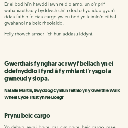
Er ei bod hi'n hawdd iawn reidio arno, un o'r prif
wahaniaethau y byddwch chi'n dod o hyd iddo gyda'r
ddau fath o feiciau cargo yw eu bod yn teimlo'n eithaf
gwahanol na beic rheolaidd.
Felly rhowch amser i'ch hun addasu iddynt.
Gwerthais fy nghar ac rwyf bellach yn ei
ddefnyddio i fynd â fy mhlant i'r ysgol a
gwneud y siopa.
Natalie Martin, Swyddog Cynllun Teithio yn y Gweithle Walk
Wheel Cycle Trust yn Ne Lloegr
Prynu beic cargo
Yn debyg iawn i brynu car, cyn prynu beic cargo, mae