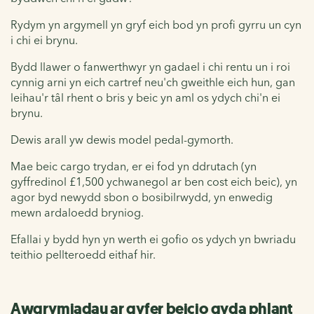
Rydym yn argymell yn gryf eich bod yn profi gyrru un cyn
i chi ei brynu.
Bydd llawer o fanwerthwyr yn gadael i chi rentu un i roi
cynnig arni yn eich cartref neu'ch gweithle eich hun, gan
leihau'r tâl rhent o bris y beic yn aml os ydych chi'n ei
brynu.
Dewis arall yw dewis model pedal-gymorth.
Mae beic cargo trydan, er ei fod yn ddrutach (yn
gyffredinol £1,500 ychwanegol ar ben cost eich beic), yn
agor byd newydd sbon o bosibilrwydd, yn enwedig
mewn ardaloedd bryniog.
Efallai y bydd hyn yn werth ei gofio os ydych yn bwriadu
teithio pellteroedd eithaf hir.
Awgrymiadau ar gyfer beicio gyda phlant