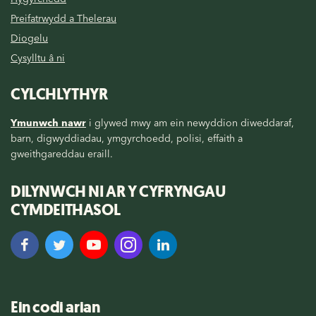
Preifatrwydd a Thelerau
Diogelu
Cysylltu â ni
CYLCHLYTHYR
Ymunwch nawr
i glywed mwy am ein newyddion diweddaraf,
barn, digwyddiadau, ymgyrchoedd, polisi, effaith a
gweithgareddau eraill.
DILYNWCH NI AR Y CYFRYNGAU
CYMDEITHASOL
Ein codi arian