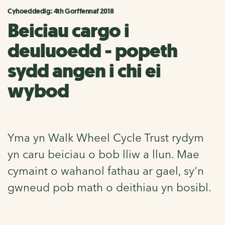
Cyhoeddedig: 4th Gorffennaf 2018
Beiciau cargo i
deuluoedd - popeth
sydd angen i chi ei
wybod
Yma yn Walk Wheel Cycle Trust rydym
yn caru beiciau o bob lliw a llun. Mae
cymaint o wahanol fathau ar gael, sy'n
gwneud pob math o deithiau yn bosibl.