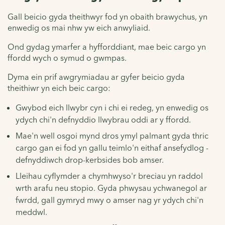
Gall beicio gyda theithwyr fod yn obaith brawychus, yn
enwedig os mai nhw yw eich anwyliaid.
Ond gydag ymarfer a hyfforddiant, mae beic cargo yn
ffordd wych o symud o gwmpas.
Dyma ein prif awgrymiadau ar gyfer beicio gyda
theithiwr yn eich beic cargo:
Gwybod eich llwybr cyn i chi ei redeg, yn enwedig os
ydych chi'n defnyddio llwybrau oddi ar y ffordd.
Mae'n well osgoi mynd dros ymyl palmant gyda thric
cargo gan ei fod yn gallu teimlo'n eithaf ansefydlog -
defnyddiwch drop-kerbsides bob amser.
Lleihau cyflymder a chymhwyso'r breciau yn raddol
wrth arafu neu stopio. Gyda phwysau ychwanegol ar
fwrdd, gall gymryd mwy o amser nag yr ydych chi'n
meddwl.