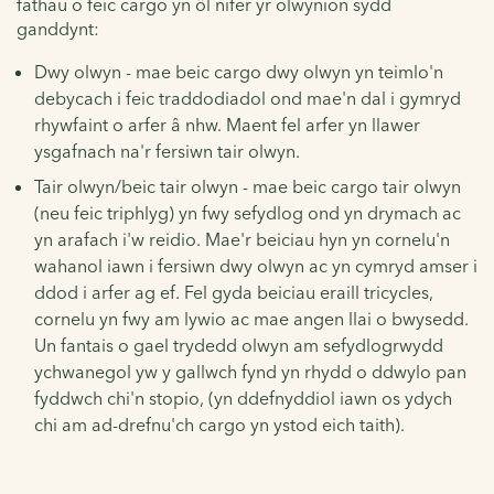
fathau o feic cargo yn ôl nifer yr olwynion sydd
ganddynt:
Dwy olwyn - mae beic cargo dwy olwyn yn teimlo'n
debycach i feic traddodiadol ond mae'n dal i gymryd
rhywfaint o arfer â nhw. Maent fel arfer yn llawer
ysgafnach na'r fersiwn tair olwyn.
Tair olwyn/beic tair olwyn - mae beic cargo tair olwyn
(neu feic triphlyg) yn fwy sefydlog ond yn drymach ac
yn arafach i'w reidio. Mae'r beiciau hyn yn cornelu'n
wahanol iawn i fersiwn dwy olwyn ac yn cymryd amser i
ddod i arfer ag ef. Fel gyda beiciau eraill tricycles,
cornelu yn fwy am lywio ac mae angen llai o bwysedd.
Un fantais o gael trydedd olwyn am sefydlogrwydd
ychwanegol yw y gallwch fynd yn rhydd o ddwylo pan
fyddwch chi'n stopio, (yn ddefnyddiol iawn os ydych
chi am ad-drefnu'ch cargo yn ystod eich taith).