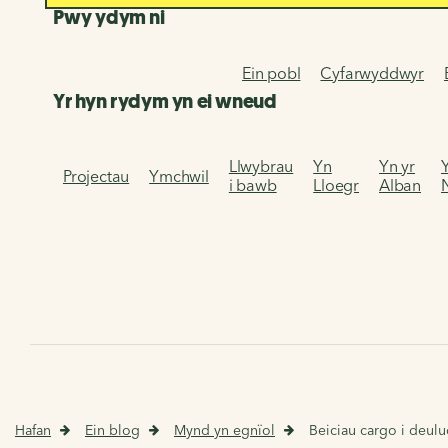
Pwy ydym ni
Ein pobl
Cyfarwyddwyr
Yr hyn rydym yn ei wneud
Llwybrau
Yn
Yn yr
Projectau
Ymchwil
i bawb
Lloegr
Alban
Hafan
Ein blog
Mynd yn egnïol
Beiciau cargo i deul