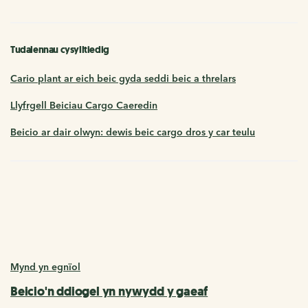
Tudalennau cysylltiedig
Cario plant ar eich beic gyda seddi beic a threlars
Llyfrgell Beiciau Cargo Caeredin
Beicio ar dair olwyn: dewis beic cargo dros y car teulu
Mynd yn egnïol
Beicio'n ddiogel yn nywydd y gaeaf