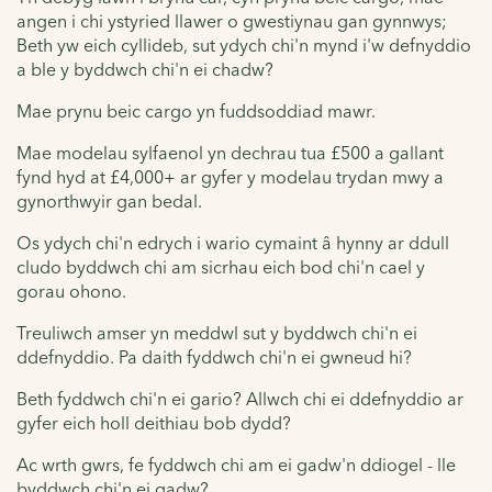
angen i chi ystyried llawer o gwestiynau gan gynnwys;
Beth yw eich cyllideb, sut ydych chi'n mynd i'w defnyddio
a ble y byddwch chi'n ei chadw?
Mae prynu beic cargo yn fuddsoddiad mawr.
Mae modelau sylfaenol yn dechrau tua £500 a gallant
fynd hyd at £4,000+ ar gyfer y modelau trydan mwy a
gynorthwyir gan bedal.
Os ydych chi'n edrych i wario cymaint â hynny ar ddull
cludo byddwch chi am sicrhau eich bod chi'n cael y
gorau ohono.
Treuliwch amser yn meddwl sut y byddwch chi'n ei
ddefnyddio. Pa daith fyddwch chi'n ei gwneud hi?
Beth fyddwch chi'n ei gario? Allwch chi ei ddefnyddio ar
gyfer eich holl deithiau bob dydd?
Ac wrth gwrs, fe fyddwch chi am ei gadw'n ddiogel - lle
byddwch chi'n ei gadw?