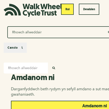
Roi
Dewislen
Chwilio
Canslo
Mewnbwn chwilio
Amdanom ni
CHWILIO
Amdanom ni
Darganfyddwch beth rydym yn sefyll amdano a sut mae
gwahaniaeth.
Amdanom ni