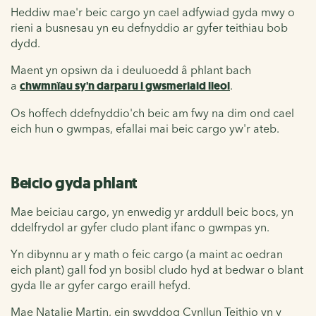
Heddiw mae'r beic cargo yn cael adfywiad gyda mwy o
rieni a busnesau yn eu defnyddio ar gyfer teithiau bob
dydd.
Maent yn opsiwn da i deuluoedd â phlant bach
a
chwmnïau sy'n darparu i gwsmeriaid lleol
.
Os hoffech ddefnyddio'ch beic am fwy na dim ond cael
eich hun o gwmpas, efallai mai beic cargo yw'r ateb.
Beicio gyda phlant
Mae beiciau cargo, yn enwedig yr arddull beic bocs, yn
ddelfrydol ar gyfer cludo plant ifanc o gwmpas yn.
Yn dibynnu ar y math o feic cargo (a maint ac oedran
eich plant) gall fod yn bosibl cludo hyd at bedwar o blant
gyda lle ar gyfer cargo eraill hefyd.
Mae Natalie Martin, ein swyddog Cynllun Teithio yn y