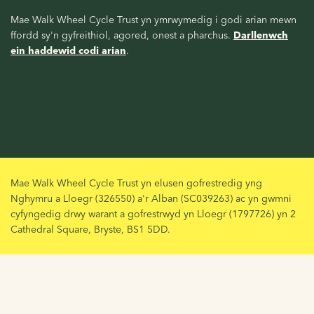
Mae Walk Wheel Cycle Trust yn ymrwymedig i godi arian mewn
ffordd sy'n gyfreithiol, agored, onest a pharchus.
Darllenwch
ein haddewid codi arian
.
Mae Walk Wheel Cycle Trust yn elusen gofrestredig yng
Nghymru a Lloegr (326550) a'r Alban (SC039263) ac yn gwmni
cyfyngedig drwy warant a gofrestrwyd yn Lloegr (1797726) yn 2
Cathedral Square, Bryste, BS1 5DD.