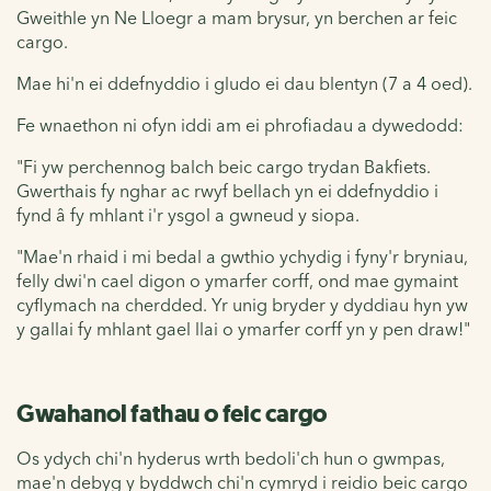
Gweithle yn Ne Lloegr a mam brysur, yn berchen ar feic
cargo.
Mae hi'n ei ddefnyddio i gludo ei dau blentyn (7 a 4 oed).
Fe wnaethon ni ofyn iddi am ei phrofiadau a dywedodd:
"Fi yw perchennog balch beic cargo trydan Bakfiets.
Gwerthais fy nghar ac rwyf bellach yn ei ddefnyddio i
fynd â fy mhlant i'r ysgol a gwneud y siopa.
"Mae'n rhaid i mi bedal a gwthio ychydig i fyny'r bryniau,
felly dwi'n cael digon o ymarfer corff, ond mae gymaint
cyflymach na cherdded. Yr unig bryder y dyddiau hyn yw
y gallai fy mhlant gael llai o ymarfer corff yn y pen draw!"
Gwahanol fathau o feic cargo
Os ydych chi'n hyderus wrth bedoli'ch hun o gwmpas,
mae'n debyg y byddwch chi'n cymryd i reidio beic cargo