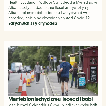
Health Scotland, Pwyllgor Symudedd a Mynediad yr
Alban a sefydliadau teithio llesol amrywiol yn yr
Alban i roi crynodeb o bethau i'w hystyried wrth
gerdded, beicio ac olwynion yn ystod Covid-19.
Edrychwch ar y crynodeb
Manteision iechyd creu lleoedd i bobl
Mae Iechyd Cyhoeddus Cymru wedi cynhyrchu briff