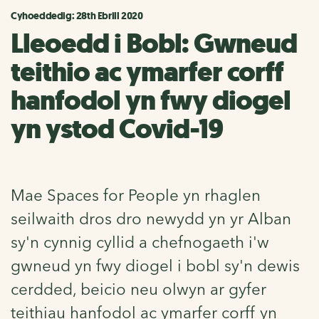
Cyhoeddedig: 28th Ebrill 2020
Lleoedd i Bobl: Gwneud
teithio ac ymarfer corff
hanfodol yn fwy diogel
yn ystod Covid-19
Mae Spaces for People yn rhaglen
seilwaith dros dro newydd yn yr Alban
sy'n cynnig cyllid a chefnogaeth i'w
gwneud yn fwy diogel i bobl sy'n dewis
cerdded, beicio neu olwyn ar gyfer
teithiau hanfodol ac ymarfer corff yn