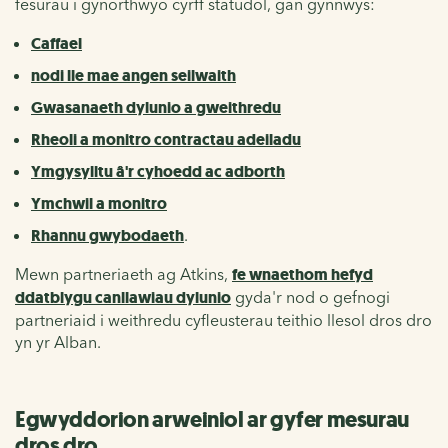
fesurau i gynorthwyo cyrff statudol, gan gynnwys:
Caffael
nodi lle mae angen seilwaith
Gwasanaeth dylunio a gweithredu
Rheoli a monitro contractau adeiladu
Ymgysylltu â'r cyhoedd ac adborth
Ymchwil a monitro
Rhannu gwybodaeth
.
Mewn partneriaeth ag Atkins,
fe wnaethom hefyd
ddatblygu canllawiau dylunio
gyda'r nod o gefnogi
partneriaid i weithredu cyfleusterau teithio llesol dros dro
yn yr Alban.
Egwyddorion arweiniol ar gyfer mesurau
dros dro