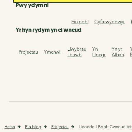
Pwy ydym ni
Ein pobl
Cyfarwyddwyr
Yr hyn rydym yn ei wneud
Llwybrau
Yn
Yn yr
Projectau
Ymchwil
i bawb
Lloegr
Alban
Hafan
Ein blog
Projectau
Lleoedd i Bobl: Gwneud teit