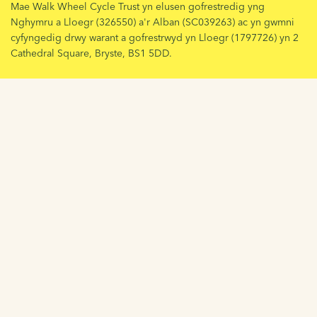
Mae Walk Wheel Cycle Trust yn elusen gofrestredig yng
Nghymru a Lloegr (326550) a'r Alban (SC039263) ac yn gwmni
cyfyngedig drwy warant a gofrestrwyd yn Lloegr (1797726) yn 2
Cathedral Square, Bryste, BS1 5DD.