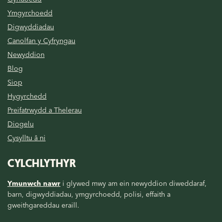
Ymgyrchoedd
Digwyddiadau
Canolfan y Cyfryngau
Newyddion
Blog
Siop
Hygyrchedd
Preifatrwydd a Thelerau
Diogelu
Cysylltu â ni
CYLCHLYTHYR
Ymunwch nawr
i glywed mwy am ein newyddion diweddaraf,
barn, digwyddiadau, ymgyrchoedd, polisi, effaith a
gweithgareddau eraill.