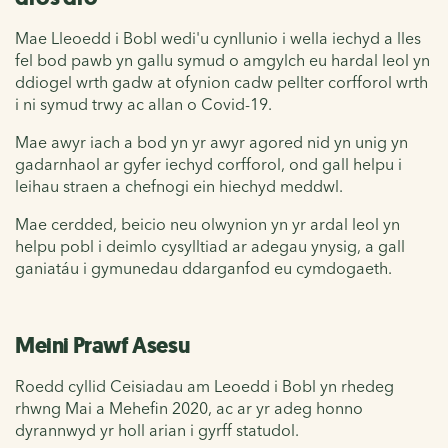
Mae Lleoedd i Bobl wedi'u cynllunio i wella iechyd a lles
fel bod pawb yn gallu symud o amgylch eu hardal leol yn
ddiogel wrth gadw at ofynion cadw pellter corfforol wrth
i ni symud trwy ac allan o Covid-19.
Mae awyr iach a bod yn yr awyr agored nid yn unig yn
gadarnhaol ar gyfer iechyd corfforol, ond gall helpu i
leihau straen a chefnogi ein hiechyd meddwl.
Mae cerdded, beicio neu olwynion yn yr ardal leol yn
helpu pobl i deimlo cysylltiad ar adegau ynysig, a gall
ganiatáu i gymunedau ddarganfod eu cymdogaeth.
Meini Prawf Asesu
Roedd cyllid Ceisiadau am Leoedd i Bobl yn rhedeg
rhwng Mai a Mehefin 2020, ac ar yr adeg honno
dyrannwyd yr holl arian i gyrff statudol.