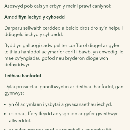
Aseswyd pob cais yn erbyn y meini prawf canlynol:
Amddiffyn iechyd y cyhoedd
Darparu seilwaith cerdded a beicio dros dro sy'n helpu i
ddiogelu iechyd y cyhoedd.
Bydd yn galluogi cadw pellter corfforol diogel ar gyfer
teithiau hanfodol ac ymarfer corff i bawb, yn enwedig lle
mae cyfyngiadau gofod neu bryderon diogelwch
defnyddwyr.
Teithiau hanfodol
Dylai prosiectau ganolbwyntio ar deithiau hanfodol, gan
gynnwys:
yn ôl ac ymlaen i ysbytai a gwasanaethau iechyd.
i siopau, fferyllfeydd ac ysgolion ar gyfer gweithwyr
allweddol.
ar gyfer ymarfer corff a argymhellir, er enghraifft,