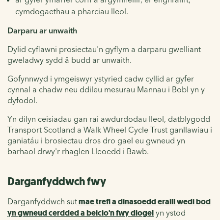
cymdogaethau a pharciau lleol.
Darparu ar unwaith
Dylid cyflawni prosiectau'n gyflym a darparu gwelliant
gweladwy sydd â budd ar unwaith.
Gofynnwyd i ymgeiswyr ystyried cadw cyllid ar gyfer
cynnal a chadw neu ddileu mesurau Mannau i Bobl yn y
dyfodol.
Yn dilyn ceisiadau gan rai awdurdodau lleol, datblygodd
Transport Scotland a Walk Wheel Cycle Trust ganllawiau i
ganiatáu i brosiectau dros dro gael eu gwneud yn
barhaol drwy'r rhaglen Lleoedd i Bawb.
Darganfyddwch fwy
Darganfyddwch sut
mae trefi a dinasoedd eraill wedi bod
yn gwneud cerdded a beicio'n fwy diogel
yn ystod