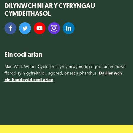
DILYNWCH NI AR Y CYFRYNGAU
CYMDEITHASOL
Ein codi arian
Mae Walk Wheel Cycle Trust yn ymrwymedig i godi arian mewn
ffordd sy'n gyfreithiol, agored, onest a pharchus.
Darllenwch
ein haddewid codi arian
.