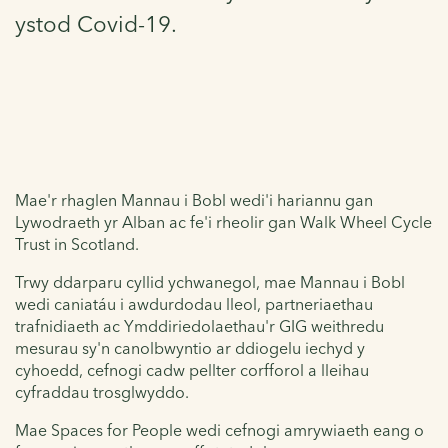
ystod Covid-19.
Mae'r rhaglen Mannau i Bobl wedi'i hariannu gan
Lywodraeth yr Alban ac fe'i rheolir gan Walk Wheel Cycle
Trust in Scotland.
Trwy ddarparu cyllid ychwanegol, mae Mannau i Bobl
wedi caniatáu i awdurdodau lleol, partneriaethau
trafnidiaeth ac Ymddiriedolaethau'r GIG weithredu
mesurau sy'n canolbwyntio ar ddiogelu iechyd y
cyhoedd, cefnogi cadw pellter corfforol a lleihau
cyfraddau trosglwyddo.
Mae Spaces for People wedi cefnogi amrywiaeth eang o