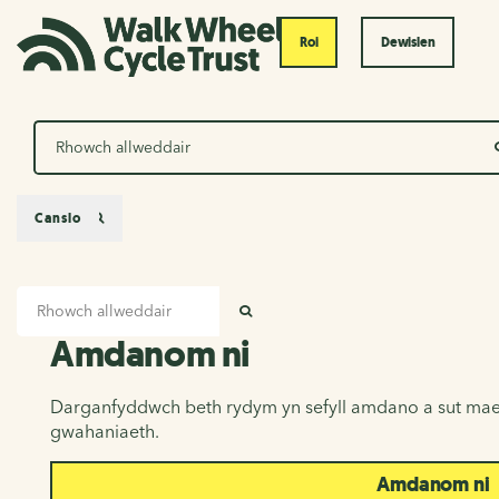
Roi
Dewislen
Chwilio
Canslo
Mewnbwn chwilio
Amdanom ni
CHWILIO
Amdanom ni
Darganfyddwch beth rydym yn sefyll amdano a sut mae
gwahaniaeth.
Amdanom ni