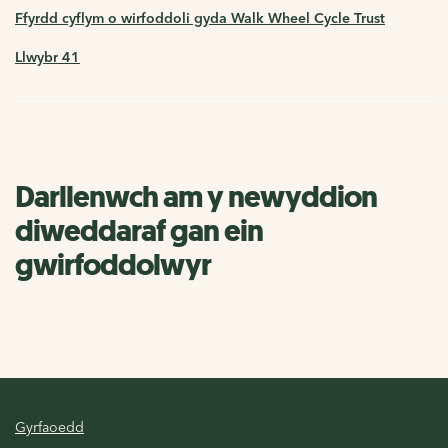
Ffyrdd cyflym o wirfoddoli gyda Walk Wheel Cycle Trust
Llwybr 41
Darllenwch am y newyddion
diweddaraf gan ein
gwirfoddolwyr
Gyrfaoedd