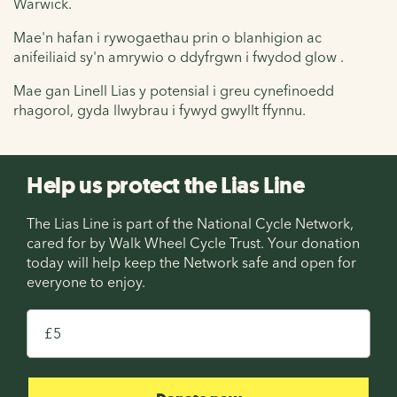
Warwick.
Mae'n hafan i rywogaethau prin o blanhigion ac
anifeiliaid sy'n amrywio o ddyfrgwn i fwydod glow .
Mae gan Linell Lias y potensial i greu cynefinoedd
rhagorol, gyda llwybrau i fywyd gwyllt ffynnu.
Help us protect the Lias Line
The Lias Line is part of the National Cycle Network,
cared for by Walk Wheel Cycle Trust. Your donation
today will help keep the Network safe and open for
everyone to enjoy.
£