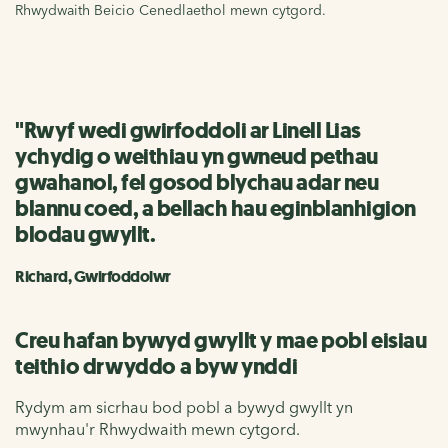
Rhwydwaith Beicio Cenedlaethol mewn cytgord.
"Rwyf wedi gwirfoddoli ar Linell Lias
ychydig o weithiau yn gwneud pethau
gwahanol, fel gosod blychau adar neu
blannu coed, a bellach hau eginblanhigion
blodau gwyllt.
Richard, Gwirfoddolwr
Creu hafan bywyd gwyllt y mae pobl eisiau
teithio drwyddo a byw ynddi
Rydym am sicrhau bod pobl a bywyd gwyllt yn
mwynhau'r Rhwydwaith mewn cytgord.