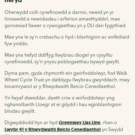
Oherwydd colli cynefinoedd a darnio, newid yn yr
hinsawdd a newidiadau i arferion amaethyddol, mae
goroesiad llawer o rywogaethau yn y DU dan fygythiad.
Mae yna le sy'n crebachu o hyd i blanhigion ac anifeiliaid
fyw ynddo.
Mae yna hefyd ddiffyg llwybrau diogel yn cysylltu
cynefinoedd, sy'n ynysu poblogaethau bywyd gwyllt.
Dyma pam, gyda chymorth ein gwirfoddolwyr, fod Walk
Wheel Cycle Trust yn datblygu llwybrau gwyrddach, mwy
bioamrywiol ar y Rhwydwaith Beicio Cenedlaethol.
Yn fwyaf diweddar, daeth criw o wirfoddolwyr yng
nghanolbarth Lloegr at ei gilydd i hau eginblanhigion
blodau gwyllt.
Digwyddodd hyn ar hyd
Greenway Lias Line
, rhan o
Lwybr 41 y Rhwydwaith Beicio Cenedlaethol
yn Swydd