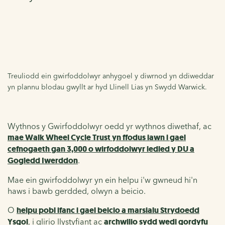
Treuliodd ein gwirfoddolwyr anhygoel y diwrnod yn ddiweddar
yn plannu blodau gwyllt ar hyd Llinell Lias yn Swydd Warwick.
Wythnos y Gwirfoddolwyr oedd yr wythnos diwethaf, ac
mae Walk Wheel Cycle Trust yn ffodus iawn i gael
cefnogaeth gan 3,000 o wirfoddolwyr ledled y DU a
Gogledd Iwerddon
.
Mae ein gwirfoddolwyr yn ein helpu i'w gwneud hi'n
haws i bawb gerdded, olwyn a beicio.
O
helpu pobl ifanc i gael beicio a marsialu Strydoedd
Ysgol
, i glirio llystyfiant ac
archwilio sydd wedi gordyfu