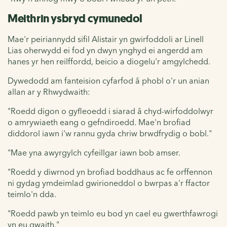
Meithrin ysbryd cymunedol
Mae'r peiriannydd sifil Alistair yn gwirfoddoli ar Linell
Lias oherwydd ei fod yn dwyn ynghyd ei angerdd am
hanes yr hen reilffordd, beicio a diogelu'r amgylchedd.
Dywedodd am fanteision cyfarfod â phobl o'r un anian
allan ar y Rhwydwaith:
"Roedd digon o gyfleoedd i siarad â chyd-wirfoddolwyr
o amrywiaeth eang o gefndiroedd. Mae'n brofiad
diddorol iawn i'w rannu gyda chriw brwdfrydig o bobl."
"Mae yna awyrgylch cyfeillgar iawn bob amser.
"Roedd y diwrnod yn brofiad boddhaus ac fe orffennon
ni gydag ymdeimlad gwirioneddol o bwrpas a'r ffactor
teimlo'n dda.
"Roedd pawb yn teimlo eu bod yn cael eu gwerthfawrogi
yn eu gwaith."