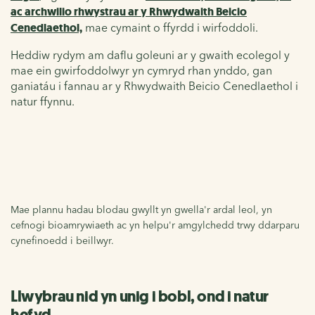
ac archwilio rhwystrau ar y Rhwydwaith Beicio
Cenedlaethol,
mae cymaint o ffyrdd i wirfoddoli.
Heddiw rydym am daflu goleuni ar y gwaith ecolegol y
mae ein gwirfoddolwyr yn cymryd rhan ynddo, gan
ganiatáu i fannau ar y Rhwydwaith Beicio Cenedlaethol i
natur ffynnu.
Mae plannu hadau blodau gwyllt yn gwella'r ardal leol, yn
cefnogi bioamrywiaeth ac yn helpu'r amgylchedd trwy ddarparu
cynefinoedd i beillwyr.
Llwybrau nid yn unig i bobl, ond i natur
hefyd