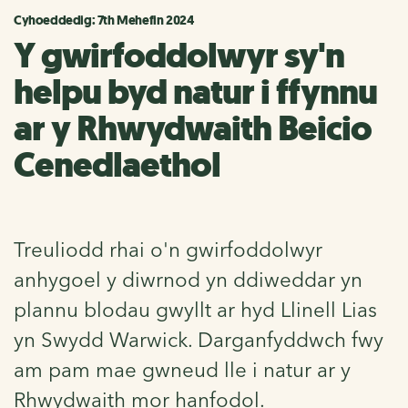
Cyhoeddedig: 7th Mehefin 2024
Y gwirfoddolwyr sy'n
helpu byd natur i ffynnu
ar y Rhwydwaith Beicio
Cenedlaethol
Treuliodd rhai o'n gwirfoddolwyr
anhygoel y diwrnod yn ddiweddar yn
plannu blodau gwyllt ar hyd Llinell Lias
yn Swydd Warwick. Darganfyddwch fwy
am pam mae gwneud lle i natur ar y
Rhwydwaith mor hanfodol.