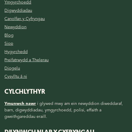
Ymgyrchoedd
Digwyddiadau
Canolfan y Cyfryngau
Newyddion
Blog
Siop
Hygyrchedd
Preifatrwydd a Thelerau
Diogelu
Cysylltu â ni
CYLCHLYTHYR
Ymunwch nawr
i glywed mwy am ein newyddion diweddaraf,
barn, digwyddiadau, ymgyrchoedd, polisi, effaith a
gweithgareddau eraill.