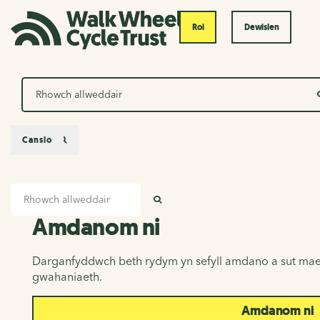
Roi
Dewislen
Chwilio
Canslo
Mewnbwn chwilio
Amdanom ni
CHWILIO
Amdanom ni
Darganfyddwch beth rydym yn sefyll amdano a sut mae
gwahaniaeth.
Amdanom ni