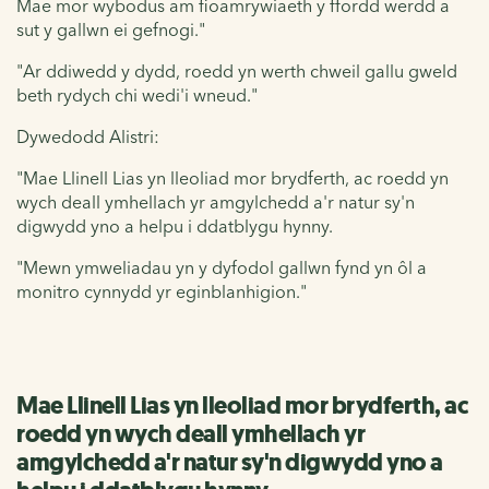
Mae mor wybodus am fioamrywiaeth y ffordd werdd a
sut y gallwn ei gefnogi."
"Ar ddiwedd y dydd, roedd yn werth chweil gallu gweld
beth rydych chi wedi'i wneud."
Dywedodd Alistri:
"Mae Llinell Lias yn lleoliad mor brydferth, ac roedd yn
wych deall ymhellach yr amgylchedd a'r natur sy'n
digwydd yno a helpu i ddatblygu hynny.
"Mewn ymweliadau yn y dyfodol gallwn fynd yn ôl a
monitro cynnydd yr eginblanhigion."
Mae Llinell Lias yn lleoliad mor brydferth, ac
roedd yn wych deall ymhellach yr
amgylchedd a'r natur sy'n digwydd yno a