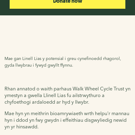
Donate now
Mae gan Linell Lias y potensial i greu cynefinoedd rhagorol,
gyda llwybrau i fywyd gwyllt ffynnu.
Rhan annatod o waith parhaus Walk Wheel Cycle Trust yn
ymestyn a gwella Llinell Lias fu ailstrwythuro a
chyfoethogi ardaloedd ar hyd y llwybr.
Mae hyn yn meithrin bioamrywiaeth wrth helpu'r mannau
hyn i ddod yn fwy gwydn i effeithiau disgwyliedig newid
yn yr hinsawdd.