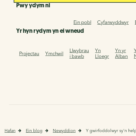
Pwy ydym ni
Ein pobl
Cyfarwyddwyr
Yr hyn rydym yn ei wneud
Llwybrau
Yn
Yn yr
Projectau
Ymchwil
i bawb
Lloegr
Alban
Hafan
Ein blog
Newyddion
Y gwirfoddolwyr sy'n help