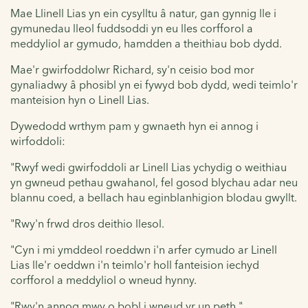
Mae Llinell Lias yn ein cysylltu â natur, gan gynnig lle i
gymunedau lleol fuddsoddi yn eu lles corfforol a
meddyliol ar gymudo, hamdden a theithiau bob dydd.
Mae'r gwirfoddolwr Richard, sy'n ceisio bod mor
gynaliadwy â phosibl yn ei fywyd bob dydd, wedi teimlo'r
manteision hyn o Linell Lias.
Dywedodd wrthym pam y gwnaeth hyn ei annog i
wirfoddoli:
"Rwyf wedi gwirfoddoli ar Linell Lias ychydig o weithiau
yn gwneud pethau gwahanol, fel gosod blychau adar neu
blannu coed, a bellach hau eginblanhigion blodau gwyllt.
"Rwy'n frwd dros deithio llesol.
"Cyn i mi ymddeol roeddwn i'n arfer cymudo ar Linell
Lias lle'r oeddwn i'n teimlo'r holl fanteision iechyd
corfforol a meddyliol o wneud hynny.
"Rwy'n annog mwy o bobl i wneud yr un peth."