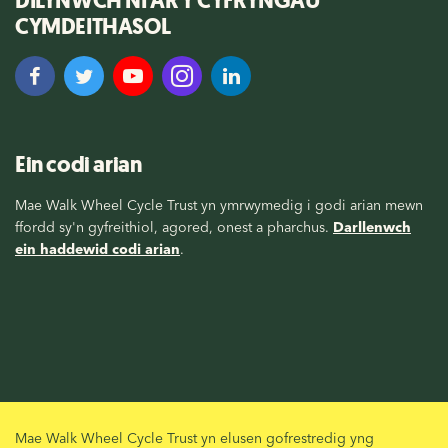
DILYNWCH NI AR Y CYFRYNGAU
CYMDEITHASOL
Ein codi arian
Mae Walk Wheel Cycle Trust yn ymrwymedig i godi arian mewn
ffordd sy'n gyfreithiol, agored, onest a pharchus.
Darllenwch
ein haddewid codi arian
.
Mae Walk Wheel Cycle Trust yn elusen gofrestredig yng