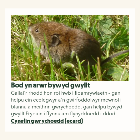
Bod yn arwr bywyd gwyllt
Gallai'r rhodd hon roi hwb i fioamrywiaeth – gan
helpu ein ecolegwyr a'n gwirfoddolwyr mewnol i
blannu a meithrin gwrychoedd, gan helpu bywyd
gwyllt Prydain i ffynnu am flynyddoedd i ddod.
Cynefin gwrychoedd (ecard)