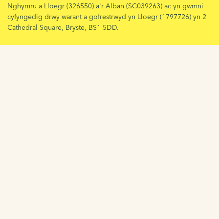
Nghymru a Lloegr (326550) a'r Alban (SC039263) ac yn gwmni
cyfyngedig drwy warant a gofrestrwyd yn Lloegr (1797726) yn 2
Cathedral Square, Bryste, BS1 5DD.