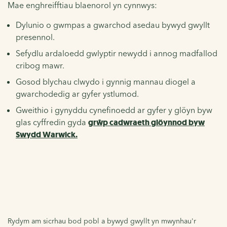
Mae enghreifftiau blaenorol yn cynnwys:
Dylunio o gwmpas a gwarchod asedau bywyd gwyllt
presennol.
Sefydlu ardaloedd gwlyptir newydd i annog madfallod
cribog mawr.
Gosod blychau clwydo i gynnig mannau diogel a
gwarchodedig ar gyfer ystlumod.
Gweithio i gynyddu cynefinoedd ar gyfer y glöyn byw
glas cyffredin gyda
grŵp cadwraeth glöynnod byw
Swydd Warwick.
Rydym am sicrhau bod pobl a bywyd gwyllt yn mwynhau'r