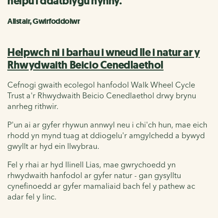
helpu i ddatblygu hynny.
Alistair, Gwirfoddolwr
Helpwch ni i barhau i wneud lle i natur ar y
Rhwydwaith Beicio Cenedlaethol
Cefnogi gwaith ecolegol hanfodol Walk Wheel Cycle
Trust a'r Rhwydwaith Beicio Cenedlaethol drwy brynu
anrheg rithwir.
P'un ai ar gyfer rhywun annwyl neu i chi'ch hun, mae eich
rhodd yn mynd tuag at ddiogelu'r amgylchedd a bywyd
gwyllt ar hyd ein llwybrau.
Fel y rhai ar hyd llinell Lias, mae gwrychoedd yn
rhwydwaith hanfodol ar gyfer natur - gan gysylltu
cynefinoedd ar gyfer mamaliaid bach fel y pathew ac
adar fel y linc.