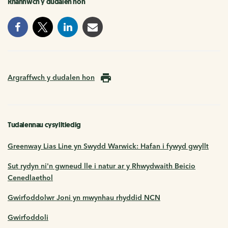
Rhannwch y dudalen hon
Argraffwch y dudalen hon
Tudalennau cysylltiedig
Greenway Lias Line yn Swydd Warwick: Hafan i fywyd gwyllt
Sut rydyn ni'n gwneud lle i natur ar y Rhwydwaith Beicio
Cenedlaethol
Gwirfoddolwr Joni yn mwynhau rhyddid NCN
Gwirfoddoli