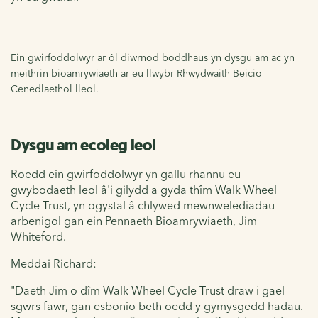
Ein gwirfoddolwyr ar ôl diwrnod boddhaus yn dysgu am ac yn
meithrin bioamrywiaeth ar eu llwybr Rhwydwaith Beicio
Cenedlaethol lleol.
Dysgu am ecoleg leol
Roedd ein gwirfoddolwyr yn gallu rhannu eu
gwybodaeth leol â'i gilydd a gyda thîm Walk Wheel
Cycle Trust, yn ogystal â chlywed mewnwelediadau
arbenigol gan ein Pennaeth Bioamrywiaeth, Jim
Whiteford.
Meddai Richard:
"Daeth Jim o dîm Walk Wheel Cycle Trust draw i gael
sgwrs fawr, gan esbonio beth oedd y gymysgedd hadau.