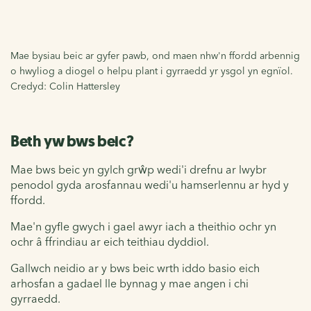
Mae bysiau beic ar gyfer pawb, ond maen nhw'n ffordd arbennig
o hwyliog a diogel o helpu plant i gyrraedd yr ysgol yn egnïol.
Credyd: Colin Hattersley
Beth yw bws beic?
Mae bws beic yn gylch grŵp wedi'i drefnu ar lwybr
penodol gyda arosfannau wedi'u hamserlennu ar hyd y
ffordd.
Mae'n gyfle gwych i gael awyr iach a theithio ochr yn
ochr â ffrindiau ar eich teithiau dyddiol.
Gallwch neidio ar y bws beic wrth iddo basio eich
arhosfan a gadael lle bynnag y mae angen i chi
gyrraedd.