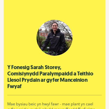
Y Fonesig Sarah Storey,
Comisiynydd Paralympaidd a Teithio
Llesol Prydain ar gyfer Manceinion
Fwyaf
Mae bysiau beic yn hwyl fawr - mae plant yn cael