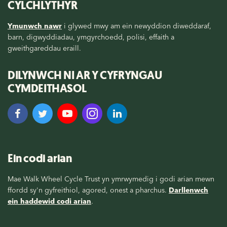
CYLCHLYTHYR
Ymunwch nawr
i glywed mwy am ein newyddion diweddaraf,
barn, digwyddiadau, ymgyrchoedd, polisi, effaith a
gweithgareddau eraill.
DILYNWCH NI AR Y CYFRYNGAU
CYMDEITHASOL
Ein codi arian
Mae Walk Wheel Cycle Trust yn ymrwymedig i godi arian mewn
ffordd sy'n gyfreithiol, agored, onest a pharchus.
Darllenwch
ein haddewid codi arian
.