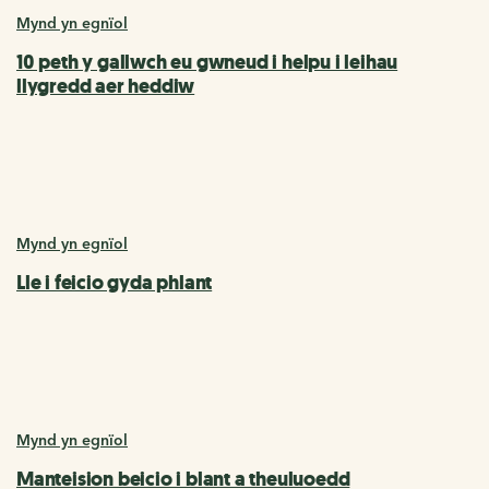
Mynd yn egnïol
10 peth y gallwch eu gwneud i helpu i leihau
llygredd aer heddiw
Mynd yn egnïol
Lle i feicio gyda phlant
Mynd yn egnïol
Manteision beicio i blant a theuluoedd