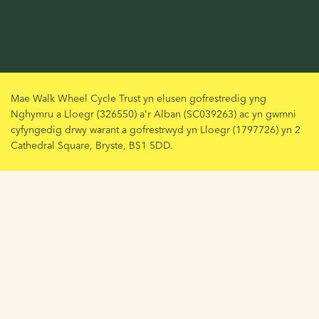
Mae Walk Wheel Cycle Trust yn elusen gofrestredig yng
Nghymru a Lloegr (326550) a'r Alban (SC039263) ac yn gwmni
cyfyngedig drwy warant a gofrestrwyd yn Lloegr (1797726) yn 2
Cathedral Square, Bryste, BS1 5DD.