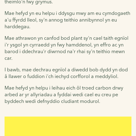
theimlo'n fwy grymus.
Mae hefyd yn eu helpu i ddysgu mwy am eu cymdogaeth
a'u ffyrdd lleol, sy'n annog teithio annibynnol yn eu
harddegau.
Mae athrawon yn canfod bod plant sy'n cael taith egnïol
i'r ysgol yn cyrraedd yn fwy hamddenol, yn effro ac yn
barod i ddechrau'r diwrnod na'r rhai sy'n teithio mewn
car.
I bawb, mae dechrau egnïol a diwedd bob dydd yn dod
â llawer o fuddion i'ch iechyd corfforol a meddyliol.
Mae hefyd yn helpu i leihau eich ôl troed carbon drwy
arbed ar yr allyriadau a fyddai wedi cael eu creu pe
byddech wedi defnyddio cludiant modurol.