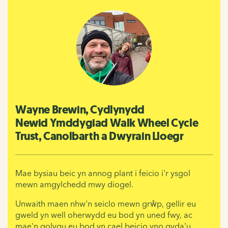
Wayne Brewin, Cydlynydd
Newid Ymddygiad Walk Wheel Cycle
Trust, Canolbarth a Dwyrain Lloegr
Mae bysiau beic yn annog plant i feicio i'r ysgol
mewn amgylchedd mwy diogel.
Unwaith maen nhw'n seiclo mewn grŵp, gellir eu
gweld yn well oherwydd eu bod yn uned fwy, ac
mae'n golygu eu bod yn cael beicio yno gyda'u