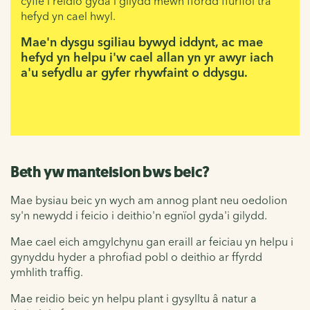
cyfle i reidio gyda'i gilydd mewn ffordd ffurfiol tra
hefyd yn cael hwyl.
Mae'n dysgu sgiliau bywyd iddynt, ac mae
hefyd yn helpu i'w cael allan yn yr awyr iach
a'u sefydlu ar gyfer rhywfaint o ddysgu.
Beth yw manteision bws beic?
Mae bysiau beic yn wych am annog plant neu oedolion
sy'n newydd i feicio i deithio'n egnïol gyda'i gilydd.
Mae cael eich amgylchynu gan eraill ar feiciau yn helpu i
gynyddu hyder a phrofiad pobl o deithio ar ffyrdd
ymhlith traffig.
Mae reidio beic yn helpu plant i gysylltu â natur a