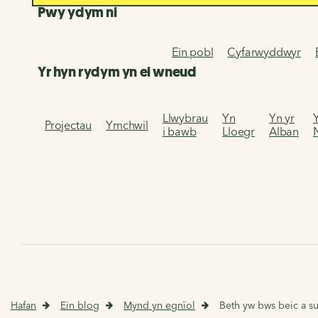
Pwy ydym ni
Ein pobl
Cyfarwyddwyr
Yr hyn rydym yn ei wneud
Llwybrau
Yn
Yn yr
Projectau
Ymchwil
i bawb
Lloegr
Alban
Hafan
Ein blog
Mynd yn egnïol
Beth yw bws beic a sut