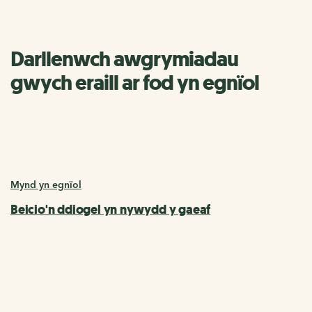
Darllenwch awgrymiadau
gwych eraill ar fod yn egnïol
Mynd yn egnïol
Beicio'n ddiogel yn nywydd y gaeaf