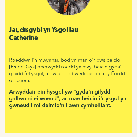
Jai, disgybl yn Ysgol Iau
Catherine
Roeddwn i'n mwynhau bod yn rhan o'r bws beicio
[FRideDays] oherwydd roedd yn hwyl beicio gyda'i
gilydd fel ysgol, a dwi erioed wedi beicio ar y ffordd
o'r blaen.
Arwyddair ein hysgol yw "gyda'n gilydd
gallwn ni ei wneud", ac mae beicio i'r ysgol yn
gwneud i mi deimlo'n llawn cymhelliant.