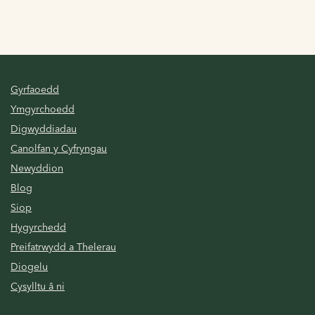
Gyrfaoedd
Ymgyrchoedd
Digwyddiadau
Canolfan y Cyfryngau
Newyddion
Blog
Siop
Hygyrchedd
Preifatrwydd a Thelerau
Diogelu
Cysylltu â ni