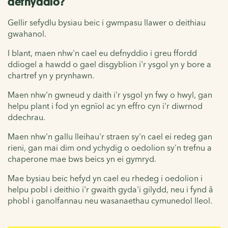
defnyddio?
Gellir sefydlu bysiau beic i gwmpasu llawer o deithiau
gwahanol.
I blant, maen nhw'n cael eu defnyddio i greu ffordd
ddiogel a hawdd o gael disgyblion i'r ysgol yn y bore a
chartref yn y prynhawn.
Maen nhw'n gwneud y daith i'r ysgol yn fwy o hwyl, gan
helpu plant i fod yn egnïol ac yn effro cyn i'r diwrnod
ddechrau.
Maen nhw'n gallu lleihau'r straen sy'n cael ei redeg gan
rieni, gan mai dim ond ychydig o oedolion sy'n trefnu a
chaperone mae bws beics yn ei gymryd.
Mae bysiau beic hefyd yn cael eu rhedeg i oedolion i
helpu pobl i deithio i'r gwaith gyda'i gilydd, neu i fynd â
phobl i ganolfannau neu wasanaethau cymunedol lleol.