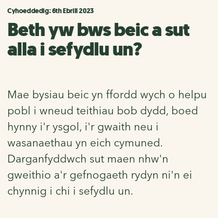
Cyhoeddedig: 6th Ebrill 2023
Beth yw bws beic a sut
alla i sefydlu un?
Mae bysiau beic yn ffordd wych o helpu
pobl i wneud teithiau bob dydd, boed
hynny i'r ysgol, i'r gwaith neu i
wasanaethau yn eich cymuned.
Darganfyddwch sut maen nhw'n
gweithio a'r gefnogaeth rydyn ni'n ei
chynnig i chi i sefydlu un.