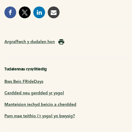
Argraffwch y dudalen hon
Tudalennau cysylltiedig
Bws Beic FRideDays
Cerdded neu gerdded yr ysgol
Manteision iechyd beicio a cherdded
Pam mae teithio i'r ysgol yn bwysig?