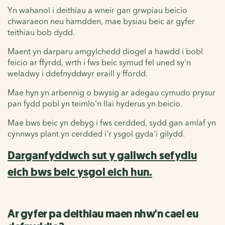
Yn wahanol i deithiau a wneir gan grwpiau beicio
chwaraeon neu hamdden, mae bysiau beic ar gyfer
teithiau bob dydd.
Maent yn darparu amgylchedd diogel a hawdd i bobl
feicio ar ffyrdd, wrth i fws beic symud fel uned sy'n
weladwy i ddefnyddwyr eraill y ffordd.
Mae hyn yn arbennig o bwysig ar adegau cymudo prysur
pan fydd pobl yn teimlo'n llai hyderus yn beicio.
Mae bws beic yn debyg i fws cerdded, sydd gan amlaf yn
cynnwys plant yn cerdded i'r ysgol gyda'i gilydd.
Darganfyddwch sut y gallwch sefydlu
eich bws beic ysgol eich hun.
Ar gyfer pa deithiau maen nhw'n cael eu