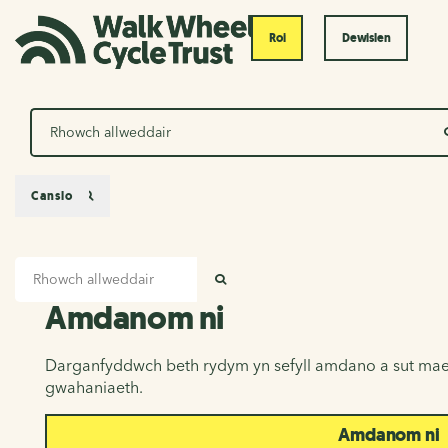
Roi
Dewislen
Chwilio
Canslo
Mewnbwn chwilio
Amdanom ni
CHWILIO
Amdanom ni
Darganfyddwch beth rydym yn sefyll amdano a sut mae
gwahaniaeth.
Amdanom ni