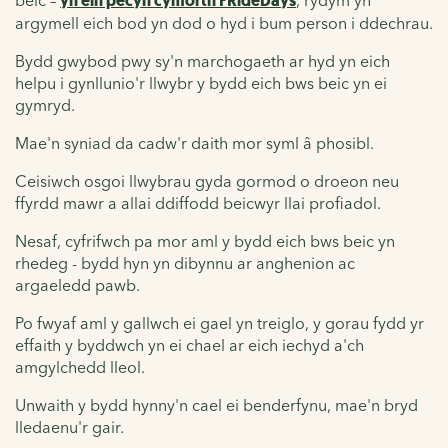
yn ein pecyn cymorth FRideDays
argymell eich bod yn dod o hyd i bum person i ddechrau.
Bydd gwybod pwy sy'n marchogaeth ar hyd yn eich
helpu i gynllunio'r llwybr y bydd eich bws beic yn ei
gymryd.
Mae'n syniad da cadw'r daith mor syml â phosibl.
Ceisiwch osgoi llwybrau gyda gormod o droeon neu
ffyrdd mawr a allai ddiffodd beicwyr llai profiadol.
Nesaf, cyfrifwch pa mor aml y bydd eich bws beic yn
rhedeg - bydd hyn yn dibynnu ar anghenion ac
argaeledd pawb.
Po fwyaf aml y gallwch ei gael yn treiglo, y gorau fydd yr
effaith y byddwch yn ei chael ar eich iechyd a'ch
amgylchedd lleol.
Unwaith y bydd hynny'n cael ei benderfynu, mae'n bryd
lledaenu'r gair.