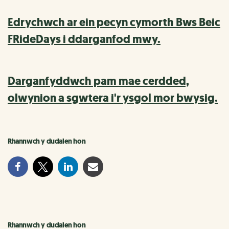
Edrychwch ar ein pecyn cymorth Bws Beic
FRideDays i ddarganfod mwy.
Darganfyddwch pam mae cerdded,
olwynion a sgwtera i'r ysgol mor bwysig.
Rhannwch y dudalen hon
Rhannwch y dudalen hon