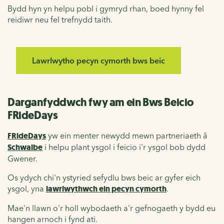
Bydd hyn yn helpu pobl i gymryd rhan, boed hynny fel
reidiwr neu fel trefnydd taith.
Lawrlwytho pecyn cymorth bws beic
Darganfyddwch fwy am ein Bws Beicio
FRideDays
FRideDays
yw ein menter newydd mewn partneriaeth â
Schwalbe
i helpu plant ysgol i feicio i'r ysgol bob dydd
Gwener.
Os ydych chi'n ystyried sefydlu bws beic ar gyfer eich
ysgol, yna
lawrlwythwch ein pecyn cymorth
.
Mae'n llawn o'r holl wybodaeth a'r gefnogaeth y bydd eu
hangen arnoch i fynd ati.