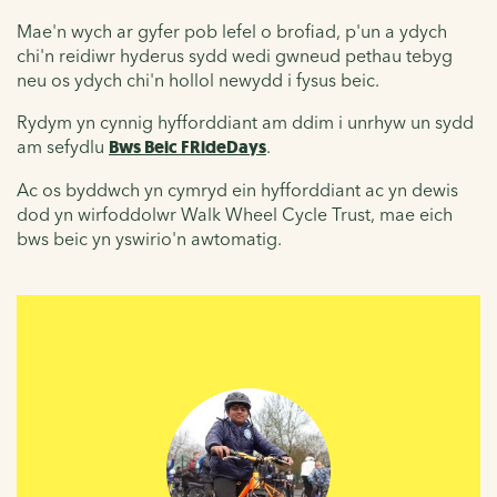
Mae'n wych ar gyfer pob lefel o brofiad, p'un a ydych
chi'n reidiwr hyderus sydd wedi gwneud pethau tebyg
neu os ydych chi'n hollol newydd i fysus beic.
Rydym yn cynnig hyfforddiant am ddim i unrhyw un sydd
am sefydlu
Bws Beic FRideDays
.
Ac os byddwch yn cymryd ein hyfforddiant ac yn dewis
dod yn wirfoddolwr Walk Wheel Cycle Trust, mae eich
bws beic yn yswirio'n awtomatig.