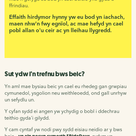
ffrindiau.
Effaith hirdymor hynny yw eu bod yn iachach,
maen nhw'n fwy egnïol, ac mae hefyd yn cael
pobl allan o'u ceir ac yn lleihau llygredd.
Sut ydw i'n trefnu bws beic?
Yn aml mae bysiau beic yn cael eu rhedeg gan grwpiau
cymunedol, ysgolion neu weithleoedd, ond gall unrhyw
un sefydlu un.
Y cyfan sydd ei angen yw ychydig o bobl i ddechrau
teithio gyda'i gilydd.
Y cam cyntaf yw nodi pwy sydd eisiau neidio ar y bws
beic –
, rydym yn