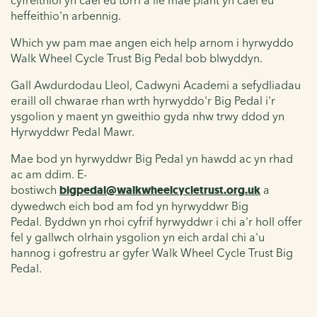
heffeithio'n arbennig.
W
hich yw pam mae angen eich help arnom i hyrwyddo
Walk Wheel Cycle Trust
Big Pedal bob blwyddyn.
Gall Awdurdodau Lleol, Cadwyni Academi a sefydliadau
eraill oll chwarae rhan wrth hyrwyddo'r Big Pedal i'r
ysgolion y maent yn gweithio gyda nhw trwy ddod yn
Hyrwyddwr Pedal Mawr.
Mae bod yn hyrwyddwr Big Pedal yn hawdd ac yn rhad
ac am ddim. E-
bostiwch
bigpedal@walkwheelcycletrust.org.uk
a
dywedwch eich bod am fod yn hyrwyddwr Big
Pedal.
Byddwn yn rhoi cyfrif hyrwyddwr i chi a'r holl offer
fel y gallwch olrhain ysgolion yn eich ardal chi a'u
hannog i gofrestru ar gyfer Walk Wheel Cycle Trust Big
Pedal.