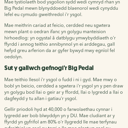
Mae tystiolaeth bod ysgolion sydd wedi cymryd rhan yn
Big Pedal mewn blynyddoedd blaenorol wedi cynyddu
lefel eu cymudo gweithredol i'r ysgol.
Mae meithrin cariad at feicio, cerdded neu sgwtera
mewn plant o oedran ifanc yn golygu manteision
hirhoedlog: yn ogystal â datblygu ymwybyddiaeth o'r
ffyrdd i annog teithio annibynnol yn ei arddegau, gall
hefyd greu arferion da ar gyfer bywyd mwy egnïol fel
oedolyn.
Sut y gallwch gefnogi'r Big Pedal
Mae teithio llesol i'r ysgol o fudd i ni i gyd.
Mae mwy o
bobl yn beicio, cerdded a sgwtera i'r ysgol yn y pen draw
yn golygu bod llai o geir ar y ffordd, llai o lygredd a llai o
dagfeydd y tu allan i gatiau'r ysgol.
Gellir priodoli hyd at 40,000 o farwolaethau cynnar i
lygredd aer bob blwyddyn yn y DU. Mae cludiant ar y
ffyrdd yn gyfrifol am 80% o'r llygredd lle mae terfynau
cyfreithiol yn cael eu torri a lle mae plant yn cael eu