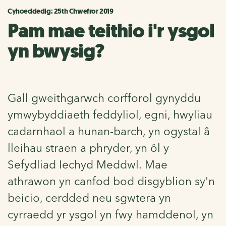
Cyhoeddedig: 25th Chwefror 2019
Pam mae teithio i'r ysgol
yn bwysig?
Gall gweithgarwch corfforol gynyddu
ymwybyddiaeth feddyliol, egni, hwyliau
cadarnhaol a hunan-barch, yn ogystal â
lleihau straen a phryder, yn ôl y
Sefydliad Iechyd Meddwl. Mae
athrawon yn canfod bod disgyblion sy'n
beicio, cerdded neu sgwtera yn
cyrraedd yr ysgol yn fwy hamddenol, yn