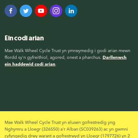
Ein codi arian
Mae Walk Wheel Cycle Trust yn ymrwymedig i godi arian mewn
ffordd sy'n gyfreithiol, agored, onest a pharchus.
Darllenwch
ein haddewid codi arian
.
Mae Walk Wheel Cycle Trust yn elusen gofrestredig yng
Nghymru a Lloegr (326550) a'r Alban (SC039263) ac yn gwmni
cyfyngedig drwy warant a gofrestrwyd yn Lloegr (1797726) yn 2