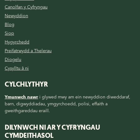
Canolfan y Cyfryngau
Newyddion
Blog
Siop
Hygyrchedd
Preifatrwydd a Thelerau
Diogelu
Cysylltu â ni
CYLCHLYTHYR
Ymunwch nawr
i glywed mwy am ein newyddion diweddaraf,
barn, digwyddiadau, ymgyrchoedd, polisi, effaith a
gweithgareddau eraill.
DILYNWCH NI AR Y CYFRYNGAU
CYMDEITHASOL