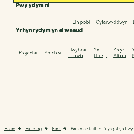
Pwy ydym ni
Ein pobl
Cyfarwyddwyr
Yr hyn rydym yn ei wneud
Llwybrau
Yn
Yn yr
Projectau
Ymchwil
i bawb
Lloegr
Alban
Hafan
Ein blog
Barn
Pam mae teithio i'r ysgol yn bwy