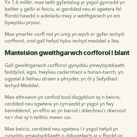
Yn 1.6 milltir, mae taith gyfartalog yr ysgol gynradd yn
bellter y gellir ei feicio, ei gerdded neu ei sgwtera fel
ffordd hawdd o adeiladu mwy o weithgarwch yn ein
bywydau prysur.
Mae ymarfer corff nid yn unig yn wych ar gyfer iechyd
corfforol, ond gall hefyd hybu iechyd meddwl a lles.
Manteision gweithgarwch corfforol i blant
Gall gweithgarwch corfforol gynyddu ymwybyddiaeth
feddyliol, egni, hwyliau cadarnhaol a hunan-barch, yn
ogystal â lleihau straen a phryder, yn ôl y Sefydliad
Iechyd Meddwl.
Mae athrawon yn canfod bod disgyblion sy'n beicio,
cerdded neu sgwtera yn cyrraedd yr ysgol yn fwy
hamddenol, yn effro ac yn barod i ddechrau'r diwrnod
na'r rhai sy'n teithio mewn car.
Mae beicio, cerdded neu sgwtera i'r ysgol hefyd yn
cynyddu ymwybyddiaeth o ddiogelwch ar y ffyrdd yn