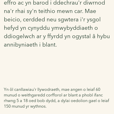
effro ac yn barod i ddechrau'r diwrnod
na'r rhai sy'n teithio mewn car. Mae
beicio, cerdded neu sgwtera i'r ysgol
hefyd yn cynyddu ymwybyddiaeth o
ddiogelwch ar y ffyrdd yn ogystal â hybu
annibyniaeth i blant.
Yn ôl canllawiau'r llywodraeth, mae angen o leiaf 60
munud o weithgaredd corfforol ar blant a phobl ifanc
rhwng 5 a 18 oed bob dydd, a dylai oedolion gael o leiaf
150 munud yr wythnos.