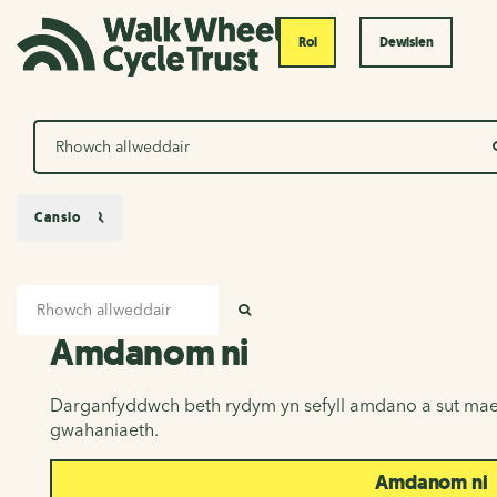
Roi
Dewislen
Chwilio
Canslo
Mewnbwn chwilio
Amdanom ni
CHWILIO
Amdanom ni
Darganfyddwch beth rydym yn sefyll amdano a sut mae
gwahaniaeth.
Amdanom ni