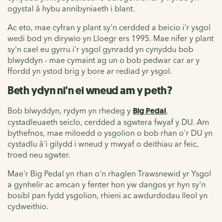
ogystal â hybu annibyniaeth i blant.
Ac eto, mae cyfran y plant sy'n cerdded a beicio i'r ysgol
wedi bod yn dirywio yn Lloegr ers 1995. Mae nifer y plant
sy'n cael eu gyrru i'r ysgol gynradd yn cynyddu bob
blwyddyn - mae cymaint ag un o bob pedwar car ar y
ffordd yn ystod brig y bore ar rediad yr ysgol.
Beth ydyn ni'n ei wneud am y peth?
Bob blwyddyn, rydym yn rhedeg y
Big Pedal
,
cystadleuaeth seiclo, cerdded a sgwtera fwyaf y DU. Am
bythefnos, mae miloedd o ysgolion o bob rhan o'r DU yn
cystadlu â'i gilydd i wneud y mwyaf o deithiau ar feic,
troed neu sgwter.
Mae'r Big Pedal yn rhan o'n rhaglen
Trawsnewid yr Ysgol
a gynhelir ac amcan y fenter hon yw dangos yr hyn sy'n
bosibl pan fydd ysgolion, rhieni ac awdurdodau lleol yn
cydweithio.