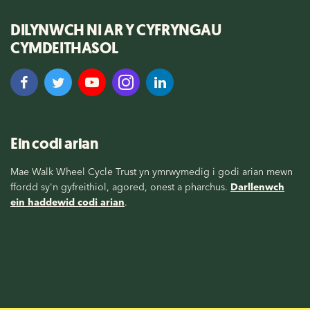
DILYNWCH NI AR Y CYFRYNGAU
CYMDEITHASOL
Ein codi arian
Mae Walk Wheel Cycle Trust yn ymrwymedig i godi arian mewn
ffordd sy'n gyfreithiol, agored, onest a pharchus.
Darllenwch
ein haddewid codi arian
.