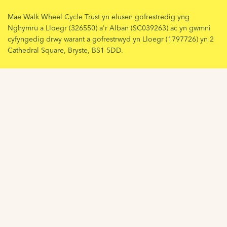
Mae Walk Wheel Cycle Trust yn elusen gofrestredig yng
Nghymru a Lloegr (326550) a'r Alban (SC039263) ac yn gwmni
cyfyngedig drwy warant a gofrestrwyd yn Lloegr (1797726) yn 2
Cathedral Square, Bryste, BS1 5DD.