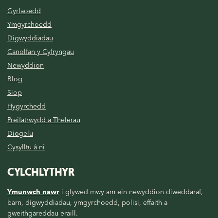
Gyrfaoedd
Ymgyrchoedd
Digwyddiadau
Canolfan y Cyfryngau
Newyddion
Blog
Siop
Hygyrchedd
Preifatrwydd a Thelerau
Diogelu
Cysylltu â ni
CYLCHLYTHYR
Ymunwch nawr
i glywed mwy am ein newyddion diweddaraf,
barn, digwyddiadau, ymgyrchoedd, polisi, effaith a
gweithgareddau eraill.