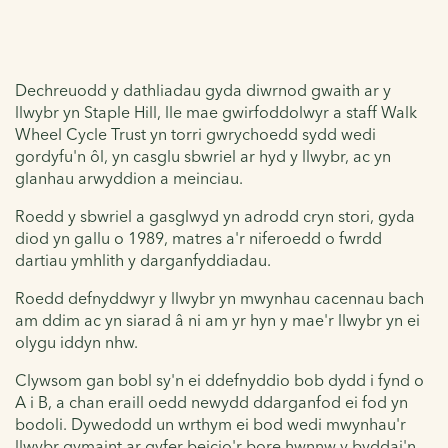
Dechreuodd y dathliadau gyda diwrnod gwaith ar y
llwybr yn Staple Hill, lle mae gwirfoddolwyr a staff Walk
Wheel Cycle Trust yn torri gwrychoedd sydd wedi
gordyfu'n ôl, yn casglu sbwriel ar hyd y llwybr, ac yn
glanhau arwyddion a meinciau.
Roedd y sbwriel a gasglwyd yn adrodd cryn stori, gyda
diod yn gallu o 1989, matres a'r niferoedd o fwrdd
dartiau ymhlith y darganfyddiadau.
Roedd defnyddwyr y llwybr yn mwynhau cacennau bach
am ddim ac yn siarad â ni am yr hyn y mae'r llwybr yn ei
olygu iddyn nhw.
Clywsom gan bobl sy'n ei ddefnyddio bob dydd i fynd o
A i B, a chan eraill oedd newydd ddarganfod ei fod yn
bodoli. Dywedodd un wrthym ei bod wedi mwynhau'r
llwybr gymaint ar gyfer beicio'r bore hwnnw y byddai'n