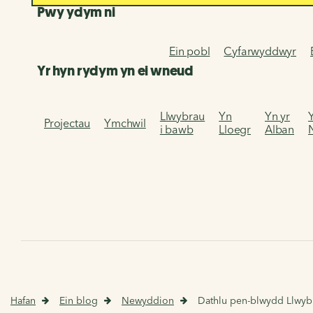
Pwy ydym ni
Ein pobl
Cyfarwyddwyr
Yr hyn rydym yn ei wneud
Llwybrau
Yn
Yn yr
Projectau
Ymchwil
i bawb
Lloegr
Alban
Hafan
Ein blog
Newyddion
Dathlu pen-blwydd Llwybr