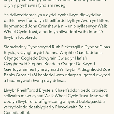
ôl yn y prynhawn i fynd am redeg.
Yn ddiweddarach yn y dydd, cynhaliwyd digwyddiad
dathlu mwy ffurfiol yn Rheilffordd Dyffryn Avon yn Bitton,
lle ymunodd John Grimshaw â ni – un o sylfaenwyr Walk
Wheel Cycle Trust, a oedd yn allweddol wrth ddod â'r
llwybr i fodolaeth.
Siaradodd y Cynghorydd Ruth Pickersgill o Gyngor Dinas
Bryste, y Cynghorydd Joanna Wright o Gaerfaddon a
Chyngor Gogledd Ddwyrain Gwlad yr Haf a'r
Cynghorydd Stephen Reade o Gyngor De Swydd
Gaerloyw am eu hymrwymiad i'r llwybr. A disgrifiodd Zoe
Banks Gross ei rôl hanfodol wrth ddarparu gofod gwyrdd
a bioamrywiol rhwng dwy ddinas.
Llwybr Rheilffordd Bryste a Chaerfaddon oedd prosiect
seilwaith mawr cyntaf Walk Wheel Cycle Trust. Mae wedi
dod yn llwybr di-draffig eiconig a hynod boblogaidd, a
ysbrydolodd ddatblygiad y Rhwydwaith Beicio
Cenedlaethol.