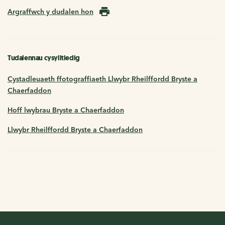
Argraffwch y dudalen hon
Tudalennau cysylltiedig
Cystadleuaeth ffotograffiaeth Llwybr Rheilffordd Bryste a
Chaerfaddon
Hoff lwybrau Bryste a Chaerfaddon
Llwybr Rheilffordd Bryste a Chaerfaddon