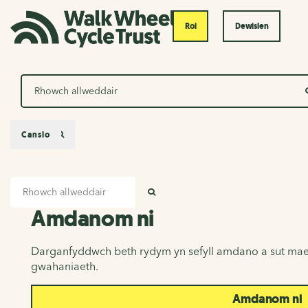
Roi
Dewislen
Chwilio
Canslo
Mewnbwn chwilio
Amdanom ni
CHWILIO
Amdanom ni
Darganfyddwch beth rydym yn sefyll amdano a sut mae
gwahaniaeth.
Amdanom ni