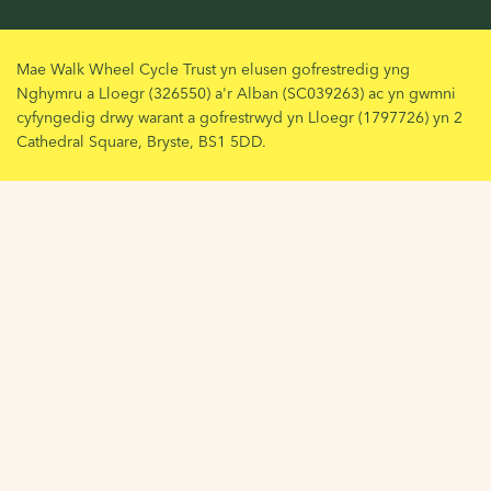
Mae Walk Wheel Cycle Trust yn elusen gofrestredig yng
Nghymru a Lloegr (326550) a'r Alban (SC039263) ac yn gwmni
cyfyngedig drwy warant a gofrestrwyd yn Lloegr (1797726) yn 2
Cathedral Square, Bryste, BS1 5DD.