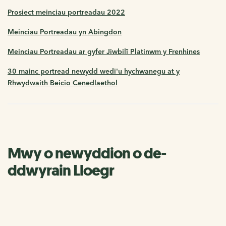
Prosiect meinciau portreadau 2022
Meinciau Portreadau yn Abingdon
Meinciau Portreadau ar gyfer Jiwbilî Platinwm y Frenhines
30 mainc portread newydd wedi'u hychwanegu at y
Rhwydwaith Beicio Cenedlaethol
Mwy o newyddion o de-
ddwyrain Lloegr