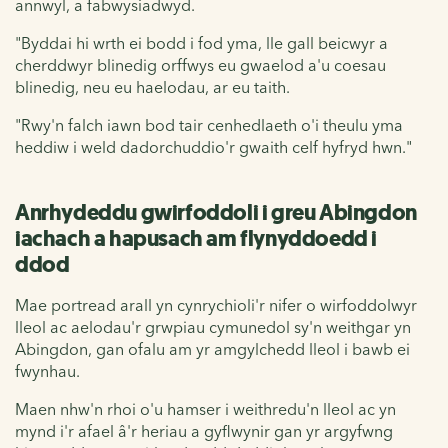
annwyl, a fabwysiadwyd.
"Byddai hi wrth ei bodd i fod yma, lle gall beicwyr a
cherddwyr blinedig orffwys eu gwaelod a'u coesau
blinedig, neu eu haelodau, ar eu taith.
"Rwy'n falch iawn bod tair cenhedlaeth o'i theulu yma
heddiw i weld dadorchuddio'r gwaith celf hyfryd hwn."
Anrhydeddu gwirfoddoli i greu Abingdon
iachach a hapusach am flynyddoedd i
ddod
Mae portread arall yn cynrychioli'r nifer o wirfoddolwyr
lleol ac aelodau'r grwpiau cymunedol sy'n weithgar yn
Abingdon, gan ofalu am yr amgylchedd lleol i bawb ei
fwynhau.
Maen nhw'n rhoi o'u hamser i weithredu'n lleol ac yn
mynd i'r afael â'r heriau a gyflwynir gan yr argyfwng