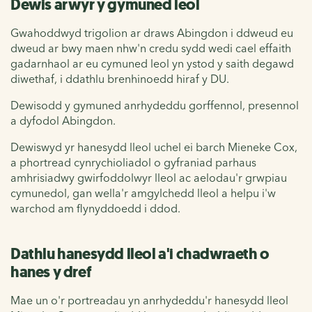
Dewis arwyr y gymuned leol
Gwahoddwyd trigolion ar draws Abingdon i ddweud eu
dweud ar bwy maen nhw'n credu sydd wedi cael effaith
gadarnhaol ar eu cymuned leol yn ystod y saith degawd
diwethaf, i ddathlu brenhinoedd hiraf y DU.
Dewisodd y gymuned anrhydeddu gorffennol, presennol
a dyfodol Abingdon.
Dewiswyd yr hanesydd lleol uchel ei barch Mieneke Cox,
a phortread cynrychioliadol o gyfraniad parhaus
amhrisiadwy gwirfoddolwyr lleol ac aelodau'r grwpiau
cymunedol, gan wella'r amgylchedd lleol a helpu i'w
warchod am flynyddoedd i ddod.
Dathlu hanesydd lleol a'i chadwraeth o
hanes y dref
Mae un o'r portreadau yn anrhydeddu'r hanesydd lleol