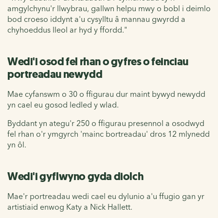
amgylchynu'r llwybrau, gallwn helpu mwy o bobl i deimlo
bod croeso iddynt a'u cysylltu â mannau gwyrdd a
chyhoeddus lleol ar hyd y ffordd."
Wedi'i osod fel rhan o gyfres o feinciau
portreadau newydd
Mae cyfanswm o 30 o ffigurau dur maint bywyd newydd
yn cael eu gosod ledled y wlad.
Byddant yn ategu'r 250 o ffigurau presennol a osodwyd
fel rhan o'r ymgyrch 'mainc bortreadau' dros 12 mlynedd
yn ôl.
Wedi'i gyflwyno gyda diolch
Mae'r portreadau wedi cael eu dylunio a'u ffugio gan yr
artistiaid enwog Katy a Nick Hallett.