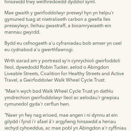
hinsawdd trwy weithredoedd dyddiol syml.
Mae gwaith y gwirfoddolwyr preswyl hyn yn helpu'r
gymuned tuag at niwtraliaeth carbon a gwella lles
preswylwyr, lleihau gwastraff, a bioamrywiaeth ein
mannau gwyrdd.
Bydd eu cefnogaeth a'u cyfraniadau bob amser yn cael
eu cydnabod a'u gwerthfawrogi.
Wrth siarad am y portread sy'n cynrychioli gwirfoddoli
lleol,
dywedodd Robin Tucker, aelod o Abingdon
Liveable Streets, Coalition for Healthy Streets and Active
Travel, a Gwirfoddolwr Walk Wheel Cycle Trust:
"Mae'n wych bod Walk Wheel Cycle Trust yn dathlu
ymdrechion gwirfoddolwyr lleol ac aelodau'r grwpiau
cymunedol gyda'r cerflun hwn.
"Nawr yn fwy nag erioed, mae angen i ni dynnu at ein
gilydd i fynd i'r afael â'r argyfwng hinsawdd a heriau
iechyd cyhoeddus, ac mae pobl yn Abingdon a'r cyffiniau