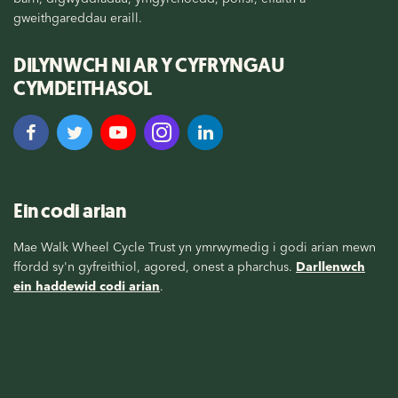
gweithgareddau eraill.
DILYNWCH NI AR Y CYFRYNGAU
CYMDEITHASOL
Ein codi arian
Mae Walk Wheel Cycle Trust yn ymrwymedig i godi arian mewn
ffordd sy'n gyfreithiol, agored, onest a pharchus.
Darllenwch
ein haddewid codi arian
.