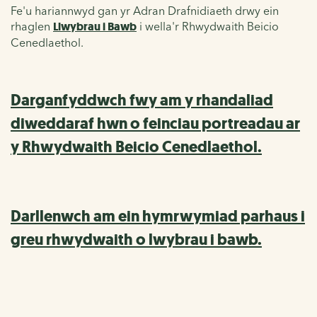
Fe'u hariannwyd gan yr Adran Drafnidiaeth drwy ein
rhaglen
Llwybrau i Bawb
i wella'r Rhwydwaith Beicio
Cenedlaethol.
Darganfyddwch fwy am y rhandaliad
diweddaraf hwn o feinciau portreadau ar
y Rhwydwaith Beicio Cenedlaethol.
Darllenwch am ein hymrwymiad parhaus i
greu rhwydwaith o lwybrau i bawb.