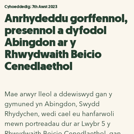
Cyhoeddedig: 7th Awst 2023
Anrhydeddu gorffennol,
presennol a dyfodol
Abingdon ar y
Rhwydwaith Beicio
Cenedlaethol
Mae arwyr lleol a ddewiswyd gan y
gymuned yn Abingdon, Swydd
Rhydychen, wedi cael eu hanfarwoli
mewn portreadau dur ar Lwybr 5 y
Rhwydwaith Beicio Cenedlaethol, gan