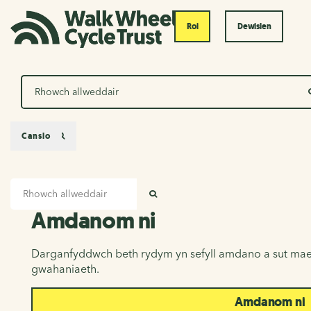
Roi
Dewislen
Chwilio
Canslo
Mewnbwn chwilio
Amdanom ni
CHWILIO
Amdanom ni
Darganfyddwch beth rydym yn sefyll amdano a sut mae
gwahaniaeth.
Amdanom ni