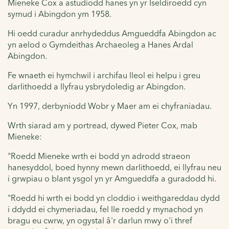
Mieneke Cox a astudiodd hanes yn yr Iseldiroedd cyn
symud i Abingdon ym 1958.
Hi oedd curadur anrhydeddus Amgueddfa Abingdon ac
yn aelod o Gymdeithas Archaeoleg a Hanes Ardal
Abingdon.
Fe wnaeth ei hymchwil i archifau lleol ei helpu i greu
darlithoedd a llyfrau ysbrydoledig ar Abingdon.
Yn 1997, derbyniodd Wobr y Maer am ei chyfraniadau.
Wrth siarad am y portread, dywed Pieter Cox, mab
Mieneke:
"Roedd Mieneke wrth ei bodd yn adrodd straeon
hanesyddol, boed hynny mewn darlithoedd, ei llyfrau neu
i grwpiau o blant ysgol yn yr Amgueddfa a guradodd hi.
"Roedd hi wrth ei bodd yn cloddio i weithgareddau dydd
i ddydd ei chymeriadau, fel lle roedd y mynachod yn
bragu eu cwrw, yn ogystal â'r darlun mwy o'i thref