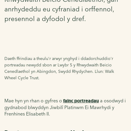
anrhydeddu eu cyfraniad i orffennol,
presennol a dyfodol y dref.
Daeth ffrindiau a theulu'r arwyr ynghyd i ddadorchuddio'r
portreadau newydd sbon ar Lwybr 5 y Rhwydwaith Beicio
Cenedlaethol yn Abingdon, Swydd Rhydychen. Llun: Walk
Wheel Cycle Trust.
Mae hyn yn rhan o gyfres o
fainc portreadau
a osodwyd i
gydnabod blwyddyn Jiwbilî Platinwm Ei Mawrhydi y
Frenhines Elisabeth II.