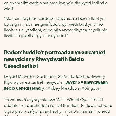
yn enghraifft wych o sut mae hynny'n digwydd ledled y
wlad.
"Mae ein llwybrau cerdded, olwynion a beicio lleol yn
bwysig i ni, ac mae gwirfoddolwyr wedi bod yn clirio
llwybrau o lystyfiant, ailbeintio arwyddbyst a chynllunio
llwybrau gwell ar gyfer y dyfodol."
Dadorchuddio'r portreadau yn eu cartref
newydd ar y Rhwydwaith Beicio
Cenedlaethol
Ddydd Mawrth 4 Gorffennaf 2023, dadorchuddiwyd y
ffigurau yn eu cartref newydd ar
Lwybr 5 y Rhwydwaith
Beicio Cenedlaethol
yn Abbey Meadows, Abingdon.
Yn ymuno â chynrychiolwyr Walk Wheel Cycle Trust i
ddathlu'r dadorchuddio roedd ffrindiau, teulu ac aelodau
o grwpiau a sefydliadau lleol yn rhoi o'u hamser i wneud