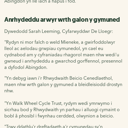
Abingdon yn lle iach a hapus i fod.
Anrhydeddu arwyr wrth galon y gymuned
Dywedodd Sarah Leeming, Cyfarwyddwr De Lloegr:
"Rydyn ni mor falch o weld Mieneke, a gwirfoddolwyr
lleol ac aelodau grwpiau cymunedol, yn cael eu
cydnabod am y cyfraniadau rhagorol maen nhw wedi'u
gwneud i anrhydeddu a gwarchod gorffennol, presennol
a dyfodol Abingdon.
"Yn debyg iawn i'r Rhwydwaith Beicio Cenedlaethol,
maen nhw wrth galon y gymuned a bleidleisiodd drostyn
nhw.
"Yn Walk Wheel Cycle Trust, rydym wedi ymrwymo i
sicrhau bod y Rhwydwaith yn parhau i alluogi cymaint o
bobl â phosibl i fwynhau cerdded, olwynion a beicio.
"Trwy ddathlu'r dreftadaeth a'r cymunedau sy'n