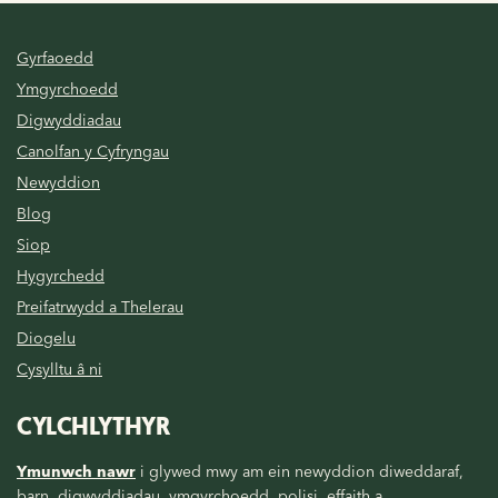
Gyrfaoedd
Ymgyrchoedd
Digwyddiadau
Canolfan y Cyfryngau
Newyddion
Blog
Siop
Hygyrchedd
Preifatrwydd a Thelerau
Diogelu
Cysylltu â ni
CYLCHLYTHYR
Ymunwch nawr
i glywed mwy am ein newyddion diweddaraf,
barn, digwyddiadau, ymgyrchoedd, polisi, effaith a