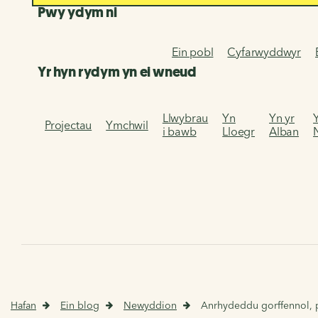
Pwy ydym ni
Ein pobl
Cyfarwyddwyr
Yr hyn rydym yn ei wneud
Llwybrau
Yn
Yn yr
Projectau
Ymchwil
i bawb
Lloegr
Alban
Hafan
Ein blog
Newyddion
Anrhydeddu gorffennol, 