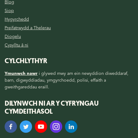
Blog
Siop
Hygyrchedd
Preifatrwydd a Thelerau
Diogelu
Cysylltu â ni
CYLCHLYTHYR
Ymunwch nawr
i glywed mwy am ein newyddion diweddaraf,
barn, digwyddiadau, ymgyrchoedd, polisi, effaith a
gweithgareddau eraill.
DILYNWCH NI AR Y CYFRYNGAU
CYMDEITHASOL