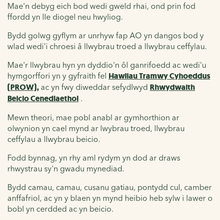
Mae'n debyg eich bod wedi gweld rhai, ond prin fod
ffordd yn lle diogel neu hwyliog.
Bydd golwg gyflym ar unrhyw fap AO yn dangos bod y
wlad wedi'i chroesi â llwybrau troed a llwybrau ceffylau.
Mae'r llwybrau hyn yn dyddio'n ôl ganrifoedd ac wedi'u
hymgorffori yn y gyfraith fel
Hawliau Tramwy Cyhoeddus
(PROW),
ac yn fwy diweddar sefydlwyd
Rhwydwaith
Beicio Cenedlaethol
.
Mewn theori, mae pobl anabl ar gymhorthion ar
olwynion yn cael mynd ar lwybrau troed, llwybrau
ceffylau a llwybrau beicio.
Fodd bynnag, yn rhy aml rydym yn dod ar draws
rhwystrau sy'n gwadu mynediad.
Bydd camau, camau, cusanu gatiau, pontydd cul, camber
anffafriol, ac yn y blaen yn mynd heibio heb sylw i lawer o
bobl yn cerdded ac yn beicio.