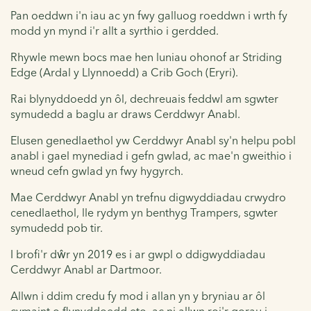
Pan oeddwn i'n iau ac yn fwy galluog roeddwn i wrth fy
modd yn mynd i'r allt a syrthio i gerdded.
Rhywle mewn bocs mae hen luniau ohonof ar Striding
Edge (Ardal y Llynnoedd) a Crib Goch (Eryri).
Rai blynyddoedd yn ôl, dechreuais feddwl am sgwter
symudedd a baglu ar draws Cerddwyr Anabl.
Elusen genedlaethol yw Cerddwyr Anabl sy'n helpu pobl
anabl i gael mynediad i gefn gwlad, ac mae'n gweithio i
wneud cefn gwlad yn fwy hygyrch.
Mae Cerddwyr Anabl yn trefnu digwyddiadau crwydro
cenedlaethol, lle rydym yn benthyg Trampers, sgwter
symudedd pob tir.
I brofi'r dŵr yn 2019 es i ar gwpl o ddigwyddiadau
Cerddwyr Anabl ar Dartmoor.
Allwn i ddim credu fy mod i allan yn y bryniau ar ôl
cymaint o flynyddoedd eto, ac ni allwn roi'r gorau i