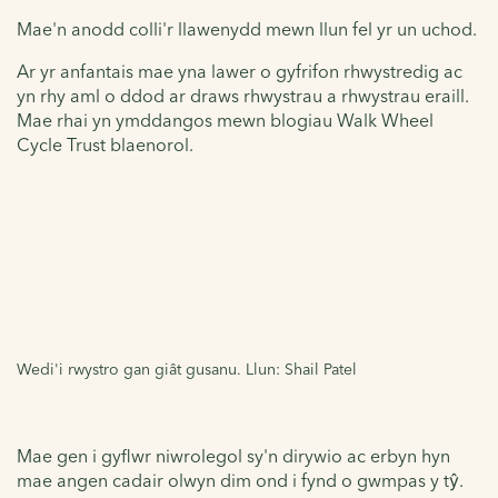
Mae'n anodd colli'r llawenydd mewn llun fel yr un uchod.
Ar yr anfantais mae yna lawer o gyfrifon rhwystredig ac
yn rhy aml o ddod ar draws rhwystrau a rhwystrau eraill.
Mae rhai yn ymddangos mewn blogiau Walk Wheel
Cycle Trust blaenorol.
Wedi'i rwystro gan giât gusanu. Llun: Shail Patel
Mae gen i gyflwr niwrolegol sy'n dirywio ac erbyn hyn
mae angen cadair olwyn dim ond i fynd o gwmpas y tŷ.