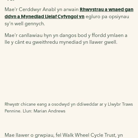
Mae'r Cerddwyr Anabl yn arwain
Rhwystrau a wnaed gan
ddyn a Mynediad Lleiaf Cyfyngol yn
egluro pa opsiynau
sy'n well gennych.
Mae'r canllawiau hyn yn dangos bod y ffordd ymlaen a
lle y cânt eu gweithredu mynediad yn llawer gwell.
Rhwystr chicane eang a osodwyd yn ddiweddar ar y Llwybr Traws
Pennine. Llun: Marian Andrews
Mae llawer o grwpiau, fel Walk Wheel Cycle Trust, yn