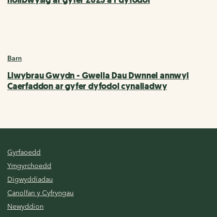
Barn
Llwybrau Gwydn - Gwella Dau Dwnnel annwyl
Caerfaddon ar gyfer dyfodol cynaliadwy
Gyrfaoedd
Ymgyrchoedd
Digwyddiadau
Canolfan y Cyfryngau
Newyddion