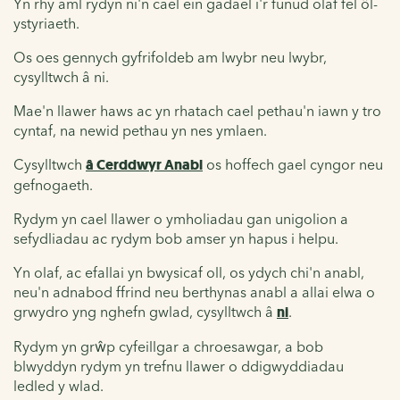
Yn rhy aml rydyn ni'n cael ein gadael i'r funud olaf fel ôl-
ystyriaeth.
Os oes gennych gyfrifoldeb am lwybr neu lwybr,
cysylltwch â ni.
Mae'n llawer haws ac yn rhatach cael pethau'n iawn y tro
cyntaf, na newid pethau yn nes ymlaen.
Cysylltwch
â Cerddwyr Anabl
os hoffech gael cyngor neu
gefnogaeth.
Rydym yn cael llawer o ymholiadau gan unigolion a
sefydliadau ac rydym bob amser yn hapus i helpu.
Yn olaf, ac efallai yn bwysicaf oll, os ydych chi'n anabl,
neu'n adnabod ffrind neu berthynas anabl a allai elwa o
grwydro yng nghefn gwlad, cysylltwch â
ni
.
Rydym yn grŵp cyfeillgar a chroesawgar, a bob
blwyddyn rydym yn trefnu llawer o ddigwyddiadau
ledled y wlad.