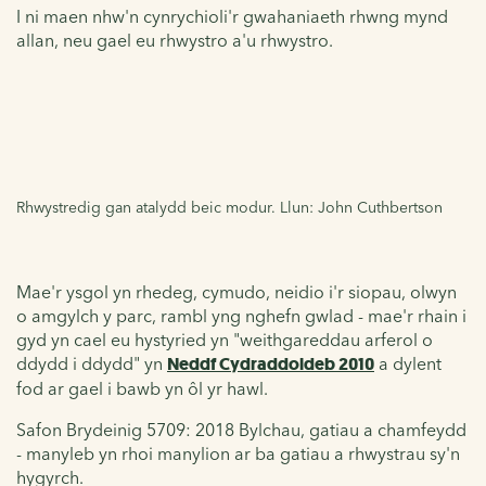
I ni maen nhw'n cynrychioli'r gwahaniaeth rhwng mynd
allan, neu gael eu rhwystro a'u rhwystro.
Rhwystredig gan atalydd beic modur. Llun: John Cuthbertson
Mae'r ysgol yn rhedeg, cymudo, neidio i'r siopau, olwyn
o amgylch y parc, rambl yng nghefn gwlad - mae'r rhain i
gyd yn cael eu hystyried yn "weithgareddau arferol o
ddydd i ddydd" yn
Neddf Cydraddoldeb 2010
a dylent
fod ar gael i bawb yn ôl yr hawl.
Safon Brydeinig 5709: 2018 Bylchau, gatiau a chamfeydd
- manyleb yn rhoi manylion ar ba gatiau a rhwystrau sy'n
hygyrch.