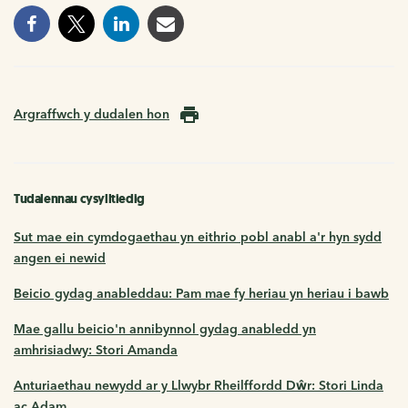
Argraffwch y dudalen hon
Tudalennau cysylltiedig
Sut mae ein cymdogaethau yn eithrio pobl anabl a'r hyn sydd
angen ei newid
Beicio gydag anableddau: Pam mae fy heriau yn heriau i bawb
Mae gallu beicio'n annibynnol gydag anabledd yn
amhrisiadwy: Stori Amanda
Anturiaethau newydd ar y Llwybr Rheilffordd Dŵr: Stori Linda
ac Adam