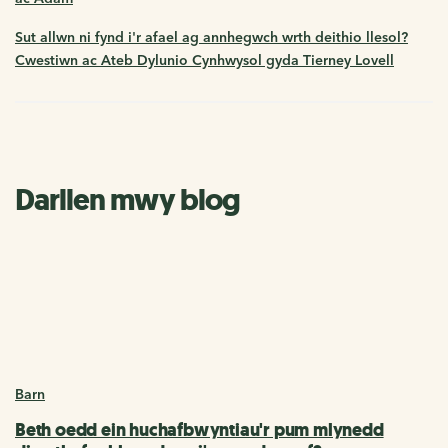
Sut allwn ni fynd i'r afael ag annhegwch wrth deithio llesol?
Cwestiwn ac Ateb Dylunio Cynhwysol gyda Tierney Lovell
Darllen mwy blog
Barn
Beth oedd ein huchafbwyntiau'r pum mlynedd