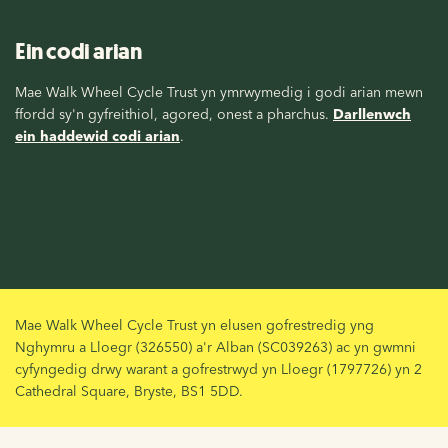
Ein codi arian
Mae Walk Wheel Cycle Trust yn ymrwymedig i godi arian mewn
ffordd sy'n gyfreithiol, agored, onest a pharchus.
Darllenwch
ein haddewid codi arian
.
Mae Walk Wheel Cycle Trust yn elusen gofrestredig yng
Nghymru a Lloegr (326550) a'r Alban (SC039263) ac yn gwmni
cyfyngedig drwy warant a gofrestrwyd yn Lloegr (1797726) yn 2
Cathedral Square, Bryste, BS1 5DD.