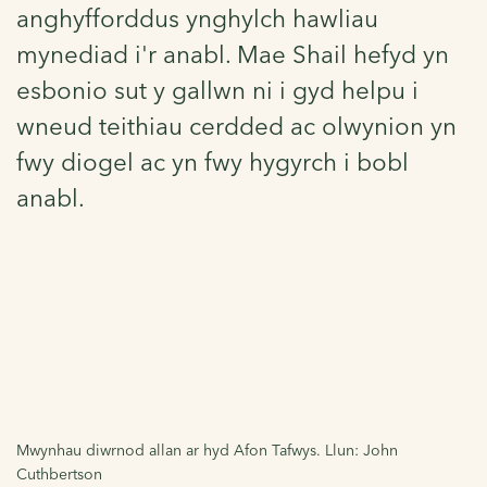
anghyfforddus ynghylch hawliau
mynediad i'r anabl. Mae Shail hefyd yn
esbonio sut y gallwn ni i gyd helpu i
wneud teithiau cerdded ac olwynion yn
fwy diogel ac yn fwy hygyrch i bobl
anabl.
Mwynhau diwrnod allan ar hyd Afon Tafwys. Llun: John
Cuthbertson