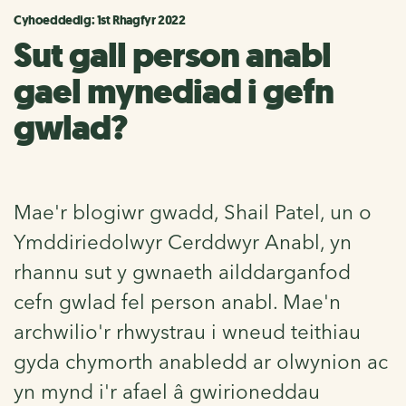
Cyhoeddedig: 1st Rhagfyr 2022
Sut gall person anabl
gael mynediad i gefn
gwlad?
Mae'r blogiwr gwadd, Shail Patel, un o
Ymddiriedolwyr Cerddwyr Anabl, yn
rhannu sut y gwnaeth ailddarganfod
cefn gwlad fel person anabl. Mae'n
archwilio'r rhwystrau i wneud teithiau
gyda chymorth anabledd ar olwynion ac
yn mynd i'r afael â gwirioneddau