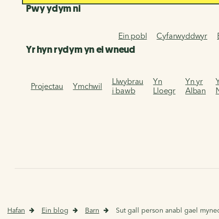
Pwy ydym ni
Ein pobl
Cyfarwyddwyr
Yr hyn rydym yn ei wneud
Llwybrau
Yn
Yn yr
Projectau
Ymchwil
i bawb
Lloegr
Alban
Hafan
Ein blog
Barn
Sut gall person anabl gael myne