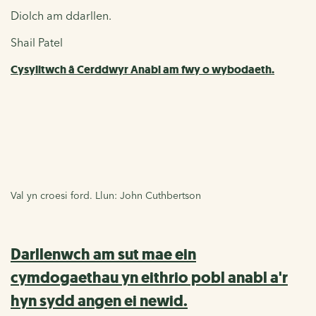
Diolch am ddarllen.
Shail Patel
Cysylltwch â Cerddwyr Anabl am fwy o wybodaeth.
Val yn croesi ford. Llun: John Cuthbertson
Darllenwch am sut mae ein
cymdogaethau yn eithrio pobl anabl a'r
hyn sydd angen ei newid.