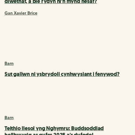
diwethaf, a ble rydyn ni'n mynd nesaf?
Gan Xavier Brice
Barn
Sut gallwn ni ysbrydoli cynhwysiant i fenywod?
Barn
Teithio llesol yng Nghymru: Buddsoddiad
hollbwysig ar gyfer 2025 a'r dyfodol