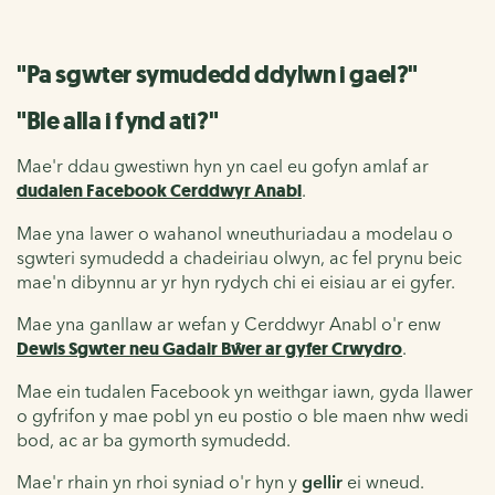
"Pa sgwter symudedd ddylwn i gael?"
"Ble alla i fynd ati?"
Mae'r ddau gwestiwn hyn yn cael eu gofyn amlaf ar
dudalen Facebook Cerddwyr Anabl
.
Mae yna lawer o wahanol wneuthuriadau a modelau o
sgwteri symudedd a chadeiriau olwyn, ac fel prynu beic
mae'n dibynnu ar yr hyn rydych chi ei eisiau ar ei gyfer.
Mae yna ganllaw ar wefan y Cerddwyr Anabl o'r enw
Dewis Sgwter neu Gadair Bŵer ar gyfer Crwydro
.
Mae ein tudalen Facebook yn weithgar iawn, gyda llawer
o gyfrifon y mae pobl yn eu postio o ble maen nhw wedi
bod, ac ar ba gymorth symudedd.
Mae'r rhain yn rhoi syniad o'r hyn y
gellir
ei wneud.