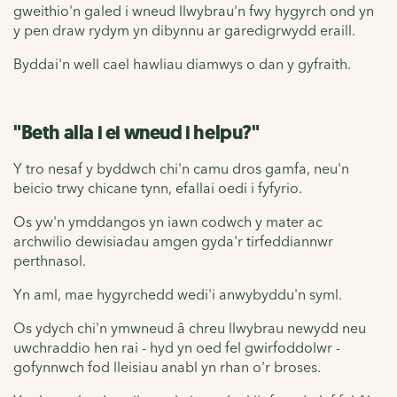
gweithio'n galed i wneud llwybrau'n fwy hygyrch ond yn
y pen draw rydym yn dibynnu ar garedigrwydd eraill.
Byddai'n well cael hawliau diamwys o dan y gyfraith.
"Beth alla i ei wneud i helpu?"
Y tro nesaf y byddwch chi'n camu dros gamfa, neu'n
beicio trwy chicane tynn, efallai oedi i fyfyrio.
Os yw'n ymddangos yn iawn codwch y mater ac
archwilio dewisiadau amgen gyda'r tirfeddiannwr
perthnasol.
Yn aml, mae hygyrchedd wedi'i anwybyddu'n syml.
Os ydych chi'n ymwneud â chreu llwybrau newydd neu
uwchraddio hen rai - hyd yn oed fel gwirfoddolwr -
gofynnwch fod lleisiau anabl yn rhan o'r broses.