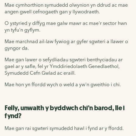
Mae cymhorthion symudedd olwynion yn ddrud ac mae
angen gwell cefnogaeth gan y llywodraeth.
O ystyried y diffyg mae galw mawr ac mae'r sector hwn
yn tyfu'n gyflym.
Mae marchnad ail-law fywiog ar gyfer sgwteri a llawer o
gyngor da.
Mae gan lawer o sefydliadau sgwteri benthyciadau ar
gael ar y safle, fel yr Ymddiriedolaeth Genedlaethol,
Symudedd Cefn Gwlad ac eraill.
Mae hon yn ffordd wych o weld a yw'n gweithio i chi.
Felly, unwaith y byddwch chi'n barod, lle i
fynd?
Mae gan rai sgwteri symudedd hawl i fynd ar y ffordd.