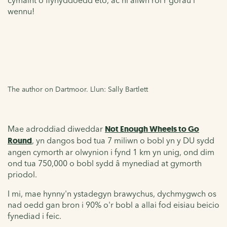
wennu!
The author on Dartmoor. Llun: Sally Bartlett
Mae adroddiad diweddar
Not Enough Wheels to Go
Round
, yn dangos bod tua 7 miliwn o bobl yn y DU sydd
angen cymorth ar olwynion i fynd 1 km yn unig, ond dim
ond tua 750,000 o bobl sydd â mynediad at gymorth
priodol.
I mi, mae hynny'n ystadegyn brawychus, dychmygwch os
nad oedd gan bron i 90% o'r bobl a allai fod eisiau beicio
fynediad i feic.