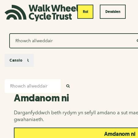
Roi
Dewislen
Chwilio
Canslo
Mewnbwn chwilio
Amdanom ni
CHWILIO
Amdanom ni
Darganfyddwch beth rydym yn sefyll amdano a sut mae
gwahaniaeth.
Amdanom ni