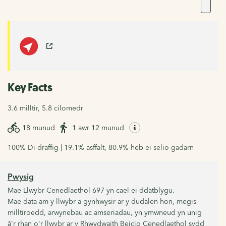
Key Facts
3.6 milltir, 5.8 cilomedr
18 munud
1 awr 12 munud
100% Di-draffig | 19.1% asffalt, 80.9% heb ei selio gadarn
Pwysig
Mae Llwybr Cenedlaethol 697 yn cael ei ddatblygu.
Mae data am y llwybr a gynhwysir ar y dudalen hon, megis
milltiroedd, arwynebau ac amseriadau, yn ymwneud yn unig
â'r rhan o'r llwybr ar y Rhwydwaith Beicio Cenedlaethol sydd