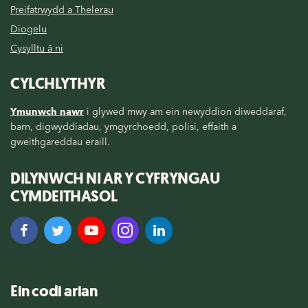
Preifatrwydd a Thelerau
Diogelu
Cysylltu â ni
CYLCHLYTHYR
Ymunwch nawr
i glywed mwy am ein newyddion diweddaraf,
barn, digwyddiadau, ymgyrchoedd, polisi, effaith a
gweithgareddau eraill.
DILYNWCH NI AR Y CYFRYNGAU
CYMDEITHASOL
Ein codi arian