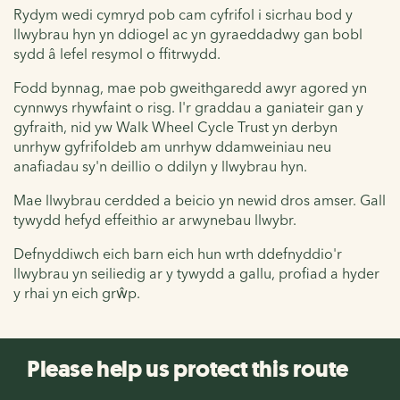
Rydym wedi cymryd pob cam cyfrifol i sicrhau bod y
llwybrau hyn yn ddiogel ac yn gyraeddadwy gan bobl
sydd â lefel resymol o ffitrwydd.
Fodd bynnag, mae pob gweithgaredd awyr agored yn
cynnwys rhywfaint o risg. I'r graddau a ganiateir gan y
gyfraith, nid yw Walk Wheel Cycle Trust yn derbyn
unrhyw gyfrifoldeb am unrhyw ddamweiniau neu
anafiadau sy'n deillio o ddilyn y llwybrau hyn.
Mae llwybrau cerdded a beicio yn newid dros amser. Gall
tywydd hefyd effeithio ar arwynebau llwybr.
Defnyddiwch eich barn eich hun wrth ddefnyddio'r
llwybrau yn seiliedig ar y tywydd a gallu, profiad a hyder
y rhai yn eich grŵp.
Please help us protect this route