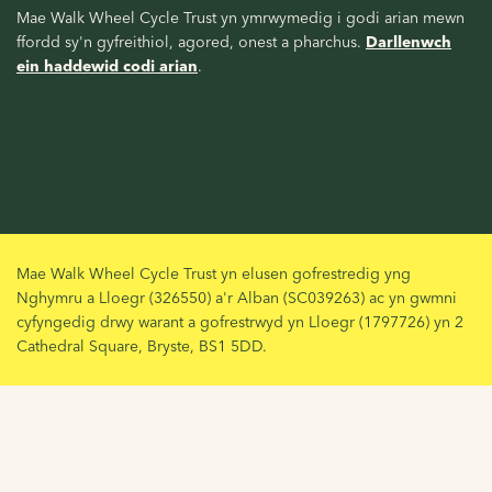
Mae Walk Wheel Cycle Trust yn ymrwymedig i godi arian mewn
ffordd sy'n gyfreithiol, agored, onest a pharchus.
Darllenwch
ein haddewid codi arian
.
Mae Walk Wheel Cycle Trust yn elusen gofrestredig yng
Nghymru a Lloegr (326550) a'r Alban (SC039263) ac yn gwmni
cyfyngedig drwy warant a gofrestrwyd yn Lloegr (1797726) yn 2
Cathedral Square, Bryste, BS1 5DD.