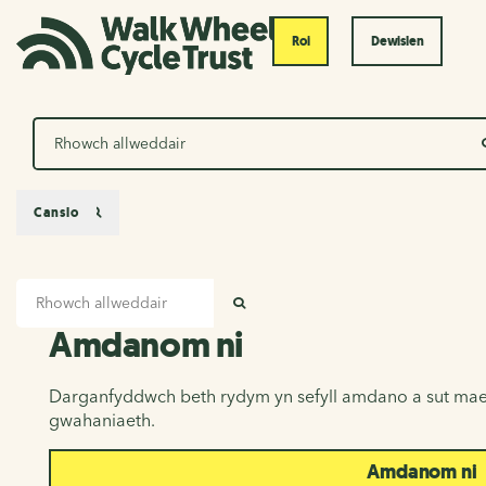
Roi
Dewislen
Chwilio
Canslo
Mewnbwn chwilio
Amdanom ni
CHWILIO
Amdanom ni
Darganfyddwch beth rydym yn sefyll amdano a sut mae
gwahaniaeth.
Amdanom ni