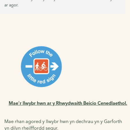
ar agor.
Mae'r llwybr hwn ar y Rhwydwaith Beicio Cenedlaethol.
Mae rhan agored y llwybr hwn yn dechrau yn y Garforth
yn dilyn rheilffordd segur
.