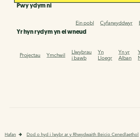
Pwy ydym ni
Ein pobl
Cyfarwyddwyr
Yr hyn rydym yn ei wneud
Llwybrau
Yn
Yn yr
Projectau
Ymchwil
i bawb
Lloegr
Alban
Hafan
Dod o hyd i lwybr ar y Rhwydwaith Beicio Cenedlaethol