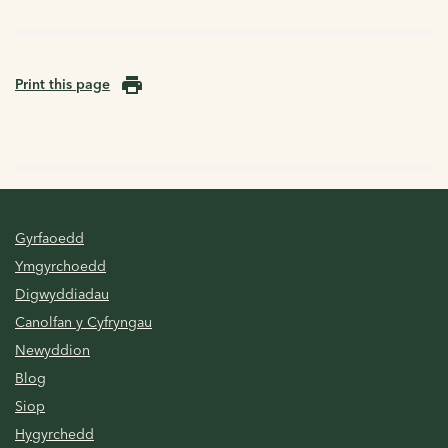
Print this page
Gyrfaoedd
Ymgyrchoedd
Digwyddiadau
Canolfan y Cyfryngau
Newyddion
Blog
Siop
Hygyrchedd