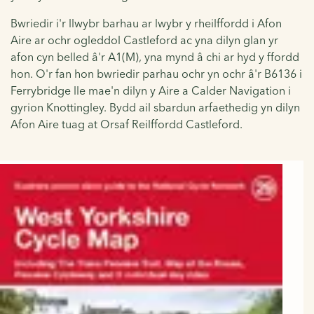
Bwriedir i'r llwybr barhau ar lwybr y rheilffordd i Afon
Aire ar ochr ogleddol Castleford ac yna dilyn glan yr
afon cyn belled â'r A1(M), yna mynd â chi ar hyd y ffordd
hon. O'r fan hon bwriedir parhau ochr yn ochr â'r B6136 i
Ferrybridge lle mae'n dilyn y Aire a Calder Navigation i
gyrion Knottingley. Bydd ail sbardun arfaethedig yn dilyn
Afon Aire tuag at Orsaf Reilffordd Castleford.