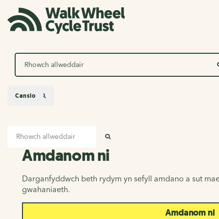
Chwilio
Canslo
Mewnbwn chwilio
Amdanom ni
CHWILIO
Amdanom ni
Darganfyddwch beth rydym yn sefyll amdano a sut mae
gwahaniaeth.
Amdanom ni