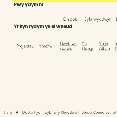
Pwy ydym ni
Ein pobl
Cyfarwyddwyr
Yr hyn rydym yn ei wneud
Llwybrau
Yn
Yn yr
Projectau
Ymchwil
i bawb
Lloegr
Alban
Hafan
Dod o hyd i lwybr ar y Rhwydwaith Beicio Cenedlaethol