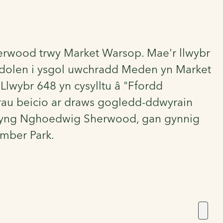
herwood trwy Market Warsop. Mae'r llwybr
 dolen i ysgol uwchradd Meden yn Market
 Llwybr 648 yn cysylltu â "Ffordd
rau beicio ar draws gogledd-ddwyrain
6 yng Nghoedwig Sherwood, gan gynnig
umber Park.