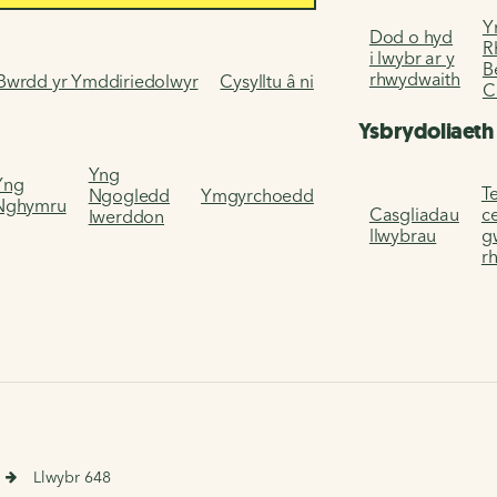
Y
Dod o hyd
R
i lwybr ar y
B
rhwydwaith
Bwrdd yr Ymddiriedolwyr
Cysylltu â ni
C
Ysbrydoliaeth
Yng
Yng
Te
Ngogledd
Ymgyrchoedd
Nghymru
Casgliadau
c
Iwerddon
llwybrau
g
r
Llwybr 648