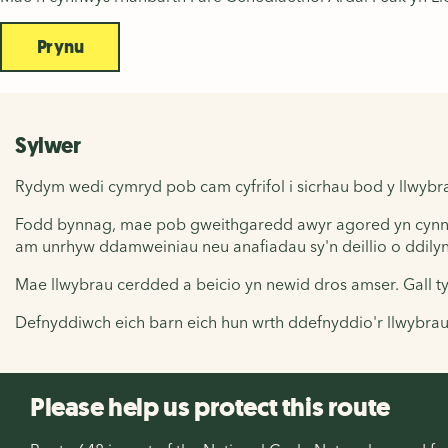
Prynu
Sylwer
Rydym wedi cymryd pob cam cyfrifol i sicrhau bod y llwybr
Fodd bynnag, mae pob gweithgaredd awyr agored yn cynnwys 
am unrhyw ddamweiniau neu anafiadau sy'n deillio o ddilyn
Mae llwybrau cerdded a beicio yn newid dros amser. Gall ty
Defnyddiwch eich barn eich hun wrth ddefnyddio'r llwybrau y
Please help us protect this route