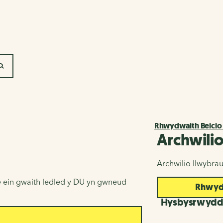
SEARCH
Rhwydwaith Beicio
Archwili
Archwilio llwybra
 ein gwaith ledled y DU yn gwneud
Rhwydw
Hysbysrwyd