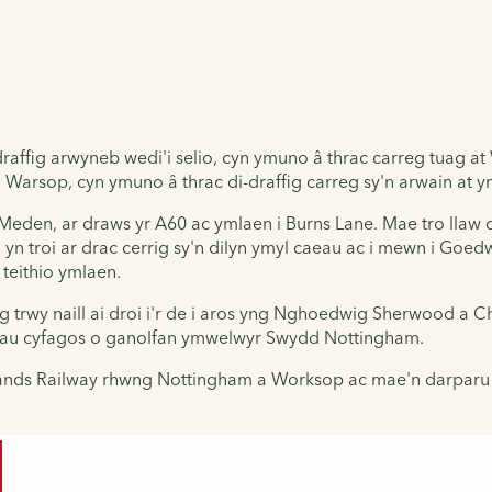
-draffig arwyneb wedi'i selio, cyn ymuno â thrac carreg tuag a
h Warsop, cyn ymuno â thrac di-draffig carreg sy'n arwain at 
eden, ar draws yr A60 ac ymlaen i Burns Lane. Mae tro llaw dd
 yn troi ar drac cerrig sy'n dilyn ymyl caeau ac i mewn i Goe
 teithio ymlaen.
fig trwy naill ai droi i'r de i aros yng Nghoedwig Sherwood 
iadau cyfagos o ganolfan ymwelwyr Swydd Nottingham.
dlands Railway rhwng Nottingham a Worksop ac mae'n darparu 