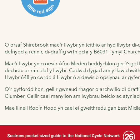
O orsaf Shirebrook mae'r llwybr yn teithio ar hyd llwybr di
defnydd a rennir, di-draffig wrth ochr y B6031 i ymyl Churc
Mae'r llwybr yn croesi'r Afon Meden heddychlon ger Ysgol M
dechrau ar ran olaf y llwybr. Cadwch lygad am y llaw chwith
Llwybr 648 yn cwrdd â Llwybr 6 a dewis o opsiynau ar gyfer
O'r gyffordd hon, gellir gwneud rhagor o archwilio di-draf
Clumber. Gellir cael manylion am lwybrau beicio ac atyn
Mae llinell Robin Hood yn cael ei gweithredu gan East Mi