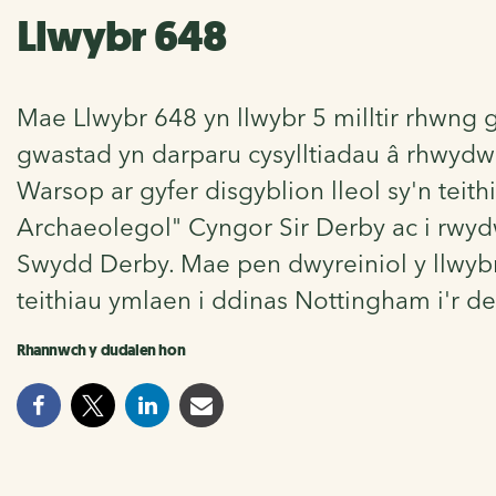
Llwybr 648
Mae Llwybr 648 yn llwybr 5 milltir rhwng
gwastad yn darparu cysylltiadau â rhwyd
Warsop ar gyfer disgyblion lleol sy'n teith
Archaeolegol" Cyngor Sir Derby ac i rwy
Swydd Derby. Mae pen dwyreiniol y llwy
teithiau ymlaen i ddinas Nottingham i'r d
Rhannwch y dudalen hon