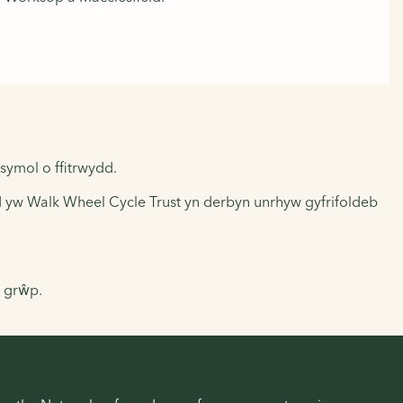
symol o ffitrwydd.
d yw Walk Wheel Cycle Trust yn derbyn unrhyw gyfrifoldeb
h grŵp.