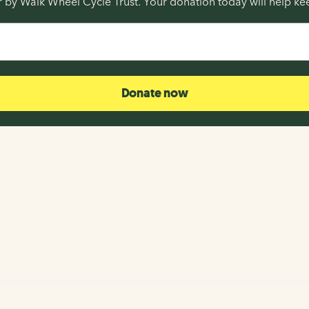
or by Walk Wheel Cycle Trust. Your donation today will help k
Donate now