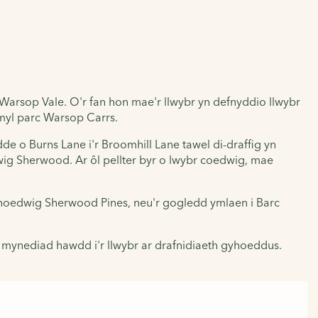
t Warsop Vale. O'r fan hon mae'r llwybr yn defnyddio llwybr
ymyl parc Warsop Carrs.
e o Burns Lane i'r Broomhill Lane tawel di-draffig yn
dwig Sherwood. Ar ôl pellter byr o lwybr coedwig, mae
a Choedwig Sherwood Pines, neu'r gogledd ymlaen i Barc
mynediad hawdd i'r llwybr ar drafnidiaeth gyhoeddus.