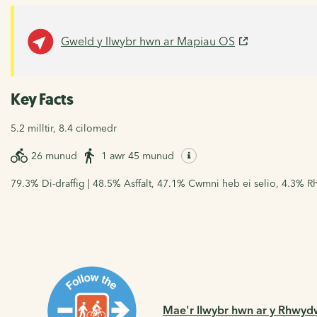
Gweld y llwybr hwn ar Mapiau OS
Key Facts
5.2 milltir, 8.4 cilomedr
26 munud
1 awr 45 munud
79.3% Di-draffig | 48.5% Asffalt, 47.1% Cwmni heb ei selio, 4.3% R
Mae'r llwybr hwn ar y Rhwydw