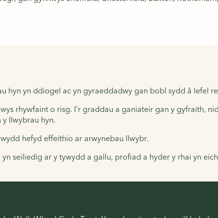
au hyn yn ddiogel ac yn gyraeddadwy gan bobl sydd â lefel re
rhywfaint o risg. I'r graddau a ganiateir gan y gyfraith, ni
 y llwybrau hyn.
wydd hefyd effeithio ar arwynebau llwybr.
n seiliedig ar y tywydd a gallu, profiad a hyder y rhai yn eic