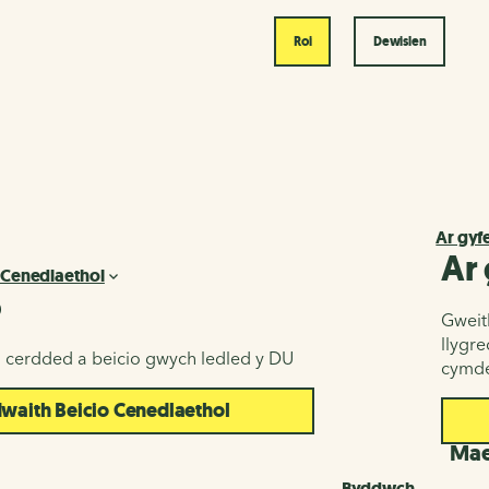
Roi
Dewislen
Ar gyf
Ar
 Cenedlaethol
o
Gweith
llygr
u cerdded a beicio gwych ledled y DU
cymde
aith Beicio Cenedlaethol
d
Maes
Byddwch