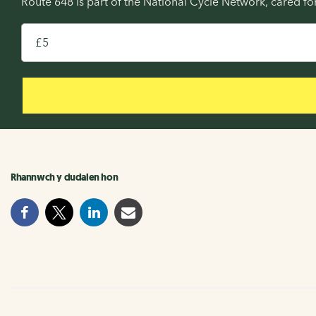
Route 648 is part of the National Cycle Network, cared f
£
Rhannwch y dudalen hon