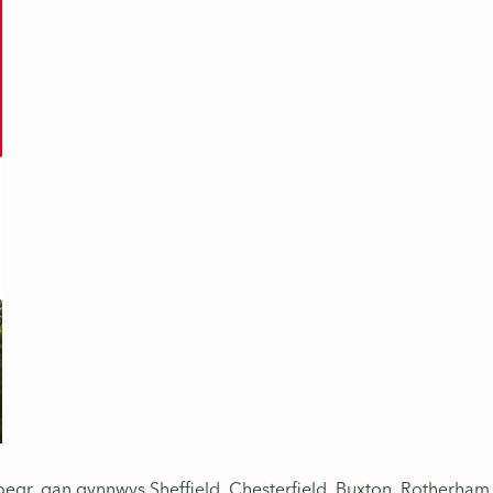
egr, gan gynnwys Sheffield, Chesterfield, Buxton, Rotherham