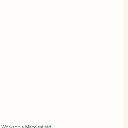
, Worksop a Macclesfield.