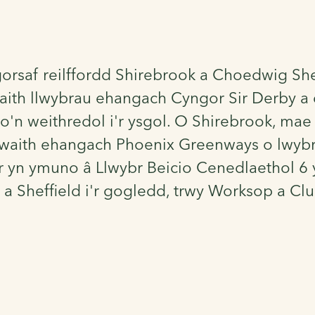
 gorsaf reilffordd Shirebrook a Choedwig S
waith llwybrau ehangach Cyngor Sir Derby a
io'n weithredol i'r ysgol. O Shirebrook, mae
dwaith ehangach Phoenix Greenways o lwyb
br yn ymuno â Llwybr Beicio Cenedlaethol 
e a Sheffield i'r gogledd, trwy Worksop a Cl