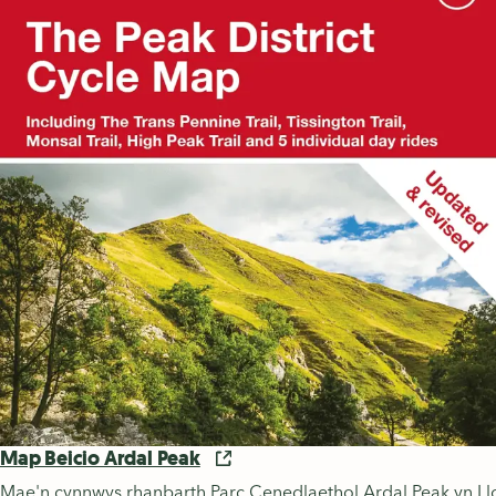
Map Beicio Ardal Peak
Mae'n cynnwys rhanbarth Parc Cenedlaethol Ardal Peak yn Llo