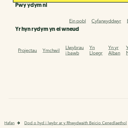
Pwy ydym ni
Ein pobl
Cyfarwyddwyr
Yr hyn rydym yn ei wneud
Llwybrau
Yn
Yn yr
Projectau
Ymchwil
i bawb
Lloegr
Alban
Hafan
Dod o hyd i lwybr ar y Rhwydwaith Beicio Cenedlaethol