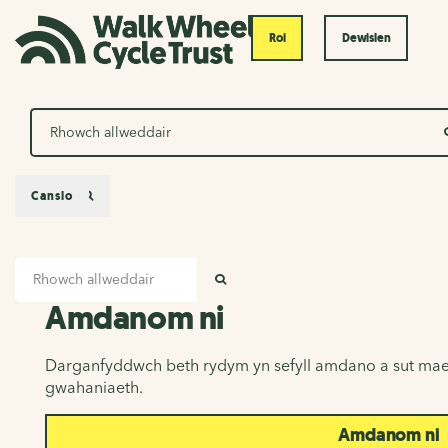
Roi
Dewislen
Chwilio
Canslo
Mewnbwn chwilio
Amdanom ni
CHWILIO
Amdanom ni
Darganfyddwch beth rydym yn sefyll amdano a sut mae
gwahaniaeth.
Amdanom ni