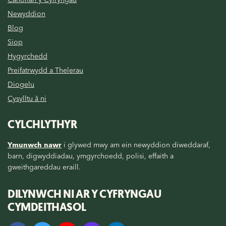
Newyddion
Blog
Siop
Hygyrchedd
Preifatrwydd a Thelerau
Diogelu
Cysylltu â ni
CYLCHLYTHYR
Ymunwch nawr
i glywed mwy am ein newyddion diweddaraf,
barn, digwyddiadau, ymgyrchoedd, polisi, effaith a
gweithgareddau eraill.
DILYNWCH NI AR Y CYFRYNGAU
CYMDEITHASOL