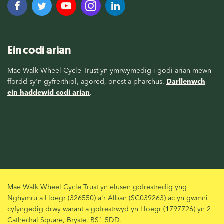
Ein codi arian
Mae Walk Wheel Cycle Trust yn ymrwymedig i godi arian mewn
ffordd sy'n gyfreithiol, agored, onest a pharchus.
Darllenwch
ein haddewid codi arian
.
Mae Walk Wheel Cycle Trust yn elusen gofrestredig yng
Nghymru a Lloegr (326550) a'r Alban (SC039263) ac yn gwmni
cyfyngedig drwy warant a gofrestrwyd yn Lloegr (1797726) yn 2
Cathedral Square, Bryste, BS1 5DD.