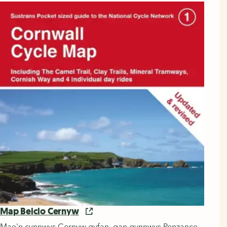
Map Beicio Cernyw
Mae'n cynnwys Cernyw gyfan, gan gynnwys Penzance,