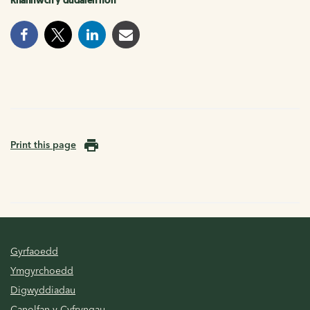
Rhannwch y dudalen hon
Print this page
Gyrfaoedd
Ymgyrchoedd
Digwyddiadau
Canolfan y Cyfryngau