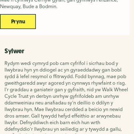
Newquay, Bude a Bodmin.
Prynu
Sylwer
Rydym wedi cymryd pob cam cyfrifol i sicrhau bod y
llwybrau hyn yn ddiogel ac yn gyraeddadwy gan bobl
sydd â lefel resymol o ffitrwydd. Fodd bynnag, mae pob
gweithgaredd awyr agored yn cynnwys rhywfaint o risg.
I'r graddau a ganiateir gan y gyfraith, nid yw Walk Wheel
Cycle Trust yn derbyn unrhyw gyfrifoldeb am unrhyw
ddamweiniau neu anafiadau sy'n deillio o ddilyn y
llwybrau hyn. Mae llwybrau cerdded a beicio yn newid
dros amser. Gall tywydd hefyd effeithio ar arwynebau
llwybr. Defnyddiwch eich barn eich hun wrth
ddefnyddio'r llwybrau yn seiliedig ar y tywydd a gallu,