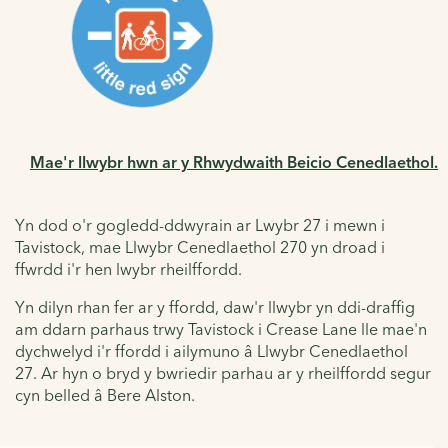
Mae'r llwybr hwn ar y Rhwydwaith Beicio Cenedlaethol.
Yn dod o'r gogledd-ddwyrain ar Lwybr 27 i mewn i
Tavistock, mae Llwybr Cenedlaethol 270 yn droad i
ffwrdd i'r hen lwybr rheilffordd.
Yn dilyn rhan fer ar y ffordd, daw'r llwybr yn ddi-draffig
am ddarn parhaus trwy Tavistock i Crease Lane lle mae'n
dychwelyd i'r ffordd i ailymuno â Llwybr Cenedlaethol
27. Ar hyn o bryd y bwriedir parhau ar y rheilffordd segur
cyn belled â Bere Alston.