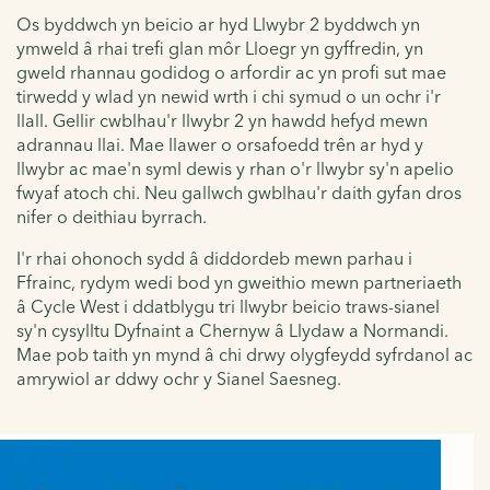
Os byddwch yn beicio ar hyd Llwybr 2 byddwch yn
ymweld â rhai trefi glan môr Lloegr yn gyffredin, yn
gweld rhannau godidog o arfordir ac yn profi sut mae
tirwedd y wlad yn newid wrth i chi symud o un ochr i'r
llall. Gellir cwblhau'r llwybr 2 yn hawdd hefyd mewn
adrannau llai. Mae llawer o orsafoedd trên ar hyd y
llwybr ac mae'n syml dewis y rhan o'r llwybr sy'n apelio
fwyaf atoch chi. Neu gallwch gwblhau'r daith gyfan dros
nifer o deithiau byrrach.
I'r rhai ohonoch sydd â diddordeb mewn parhau i
Ffrainc, rydym wedi bod yn gweithio mewn partneriaeth
â Cycle West i ddatblygu tri llwybr beicio traws-sianel
sy'n cysylltu Dyfnaint a Chernyw â Llydaw a Normandi.
Mae pob taith yn mynd â chi drwy olygfeydd syfrdanol ac
amrywiol ar ddwy ochr y Sianel Saesneg.