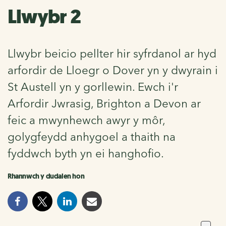
Llwybr 2
Llwybr beicio pellter hir syfrdanol ar hyd
arfordir de Lloegr o Dover yn y dwyrain i
St Austell yn y gorllewin. Ewch i'r
Arfordir Jwrasig, Brighton a Devon ar
feic a mwynhewch awyr y môr,
golygfeydd anhygoel a thaith na
fyddwch byth yn ei hanghofio.
Rhannwch y dudalen hon