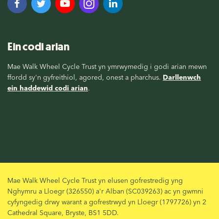
Ein codi arian
Mae Walk Wheel Cycle Trust yn ymrwymedig i godi arian mewn
ffordd sy'n gyfreithiol, agored, onest a pharchus.
Darllenwch
ein haddewid codi arian
.
Mae Walk Wheel Cycle Trust yn elusen gofrestredig yng
Nghymru a Lloegr (326550) a'r Alban (SC039263) ac yn gwmni
cyfyngedig drwy warant a gofrestrwyd yn Lloegr (1797726) yn 2
Cathedral Square, Bryste, BS1 5DD.