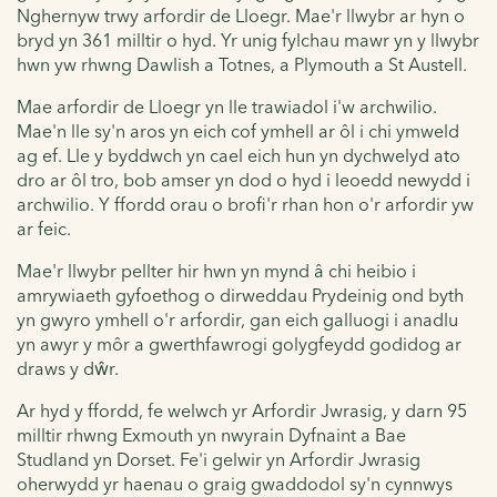
Nghernyw trwy arfordir de Lloegr. Mae'r llwybr ar hyn o
bryd yn 361 milltir o hyd. Yr unig fylchau mawr yn y llwybr
hwn yw rhwng Dawlish a Totnes, a Plymouth a St Austell.
Mae arfordir de Lloegr yn lle trawiadol i'w archwilio.
Mae'n lle sy'n aros yn eich cof ymhell ar ôl i chi ymweld
ag ef. Lle y byddwch yn cael eich hun yn dychwelyd ato
dro ar ôl tro, bob amser yn dod o hyd i leoedd newydd i
archwilio. Y ffordd orau o brofi'r rhan hon o'r arfordir yw
ar feic.
Mae'r llwybr pellter hir hwn yn mynd â chi heibio i
amrywiaeth gyfoethog o dirweddau Prydeinig ond byth
yn gwyro ymhell o'r arfordir, gan eich galluogi i anadlu
yn awyr y môr a gwerthfawrogi golygfeydd godidog ar
draws y dŵr.
Ar hyd y ffordd, fe welwch yr Arfordir Jwrasig, y darn 95
milltir rhwng Exmouth yn nwyrain Dyfnaint a Bae
Studland yn Dorset. Fe'i gelwir yn Arfordir Jwrasig
oherwydd yr haenau o graig gwaddodol sy'n cynnwys