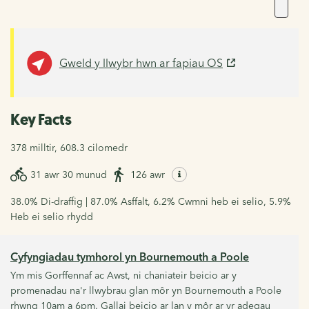
Gweld y llwybr hwn ar fapiau OS
Key Facts
378 milltir, 608.3 cilomedr
31 awr 30 munud
126 awr
38.0% Di-draffig | 87.0% Asffalt, 6.2% Cwmni heb ei selio, 5.9%
Heb ei selio rhydd
Cyfyngiadau tymhorol yn Bournemouth a Poole
Ym mis Gorffennaf ac Awst, ni chaniateir beicio ar y
promenadau na'r llwybrau glan môr yn Bournemouth a Poole
rhwng 10am a 6pm. Gallai beicio ar lan y môr ar yr adegau