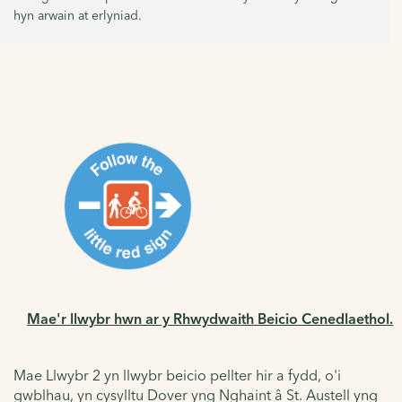
hyn arwain at erlyniad.
Mae'r llwybr hwn ar y Rhwydwaith Beicio Cenedlaethol.
Mae Llwybr 2 yn llwybr beicio pellter hir a fydd, o'i
gwblhau, yn cysylltu Dover yng Nghaint â St. Austell yng