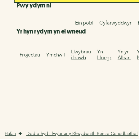
Pwy ydym ni
Ein pobl
Cyfarwyddwyr
Yr hyn rydym yn ei wneud
Llwybrau
Yn
Yn yr
Projectau
Ymchwil
i bawb
Lloegr
Alban
Hafan
Dod o hyd i lwybr ar y Rhwydwaith Beicio Cenedlaethol