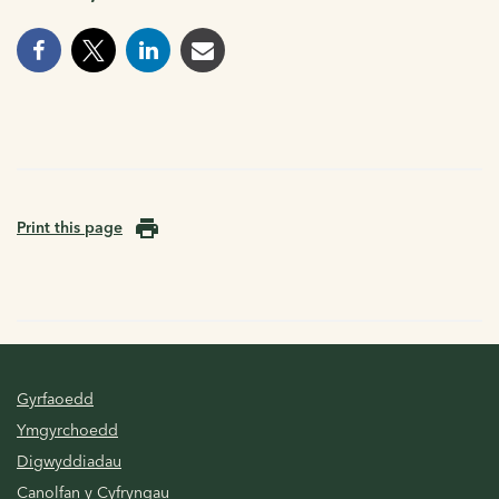
Print this page
Gyrfaoedd
Ymgyrchoedd
Digwyddiadau
Canolfan y Cyfryngau