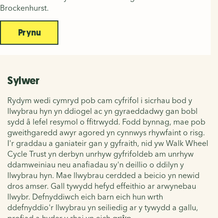
Brockenhurst.
Prynu
Sylwer
Rydym wedi cymryd pob cam cyfrifol i sicrhau bod y
llwybrau hyn yn ddiogel ac yn gyraeddadwy gan bobl
sydd â lefel resymol o ffitrwydd. Fodd bynnag, mae pob
gweithgaredd awyr agored yn cynnwys rhywfaint o risg.
I'r graddau a ganiateir gan y gyfraith, nid yw Walk Wheel
Cycle Trust yn derbyn unrhyw gyfrifoldeb am unrhyw
ddamweiniau neu anafiadau sy'n deillio o ddilyn y
llwybrau hyn. Mae llwybrau cerdded a beicio yn newid
dros amser. Gall tywydd hefyd effeithio ar arwynebau
llwybr. Defnyddiwch eich barn eich hun wrth
ddefnyddio'r llwybrau yn seiliedig ar y tywydd a gallu,
profiad a hyder y rhai yn eich grŵp.