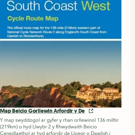
Map Beicio Gorllewin Arfordir y De
Y map swyddogol ar gyfer y rhan orllewinol 136 milltir
(219km) o hyd Llwybr 2 y Rhwydwaith Beicio
Cenedlaethol ar hyd arfordir de Lloegr o Dawlish i