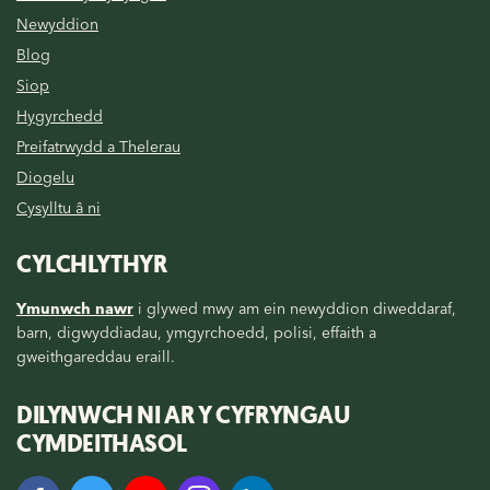
Newyddion
Blog
Siop
Hygyrchedd
Preifatrwydd a Thelerau
Diogelu
Cysylltu â ni
CYLCHLYTHYR
Ymunwch nawr
i glywed mwy am ein newyddion diweddaraf,
barn, digwyddiadau, ymgyrchoedd, polisi, effaith a
gweithgareddau eraill.
DILYNWCH NI AR Y CYFRYNGAU
CYMDEITHASOL