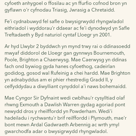
cyfoeth anhygoel o ffosilau ac yn ffurfio cofnod bron yn
gyflawn o'r cyfnodau Triasig, Jwrasig a Chretaidd.
Fe'i cydnabuwyd fel safle o bwysigrwydd rhyngwladol
eithriadol i wyddorau'r ddaear ac fe'i dynodwyd yn Safle
Treftadaeth y Byd naturiol cyntaf Lloegr yn 2001.
Ar hyd Llwybr 2 byddwch yn mynd trwy rai o ddinasoedd
mwyaf diddorol de Lloegr gan gynnwys Bournemouth,
Poole, Brighton a Chaerwysg. Mae Caerwysg yn ddinas
fach ond bywiog gyda hanes cyfoethog, cadeirlan
godidog, gosod wal Rufeinig a chei hardd. Mae Brighton
yn adnabyddus am ei phier rhestredig Gradd II, y
celfyddydau a diwylliant cynyddol a'i naws bohemaidd.
Mae Cyngor Sir Dyfnaint wedi cwblhau'r cysylltiad olaf
rhwng Exmouth a Dawlish Warren gydag agoriad pont
newydd dros y rheilffordd yn Powderham. Wedi'i
hadeiladu i rychwantu'r brif reilffordd i Plymouth, mae'r
bont mewn Ardal Gadwraeth Arbennig ac wrth ymyl
gwarchodfa adar o bwysigrwydd rhyngwladol.