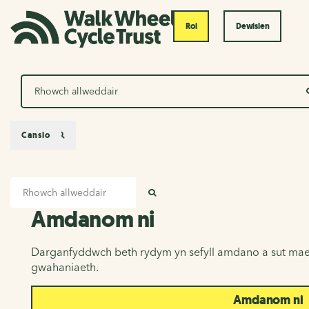
Roi
Dewislen
Chwilio
Canslo
Mewnbwn chwilio
Amdanom ni
CHWILIO
Amdanom ni
Darganfyddwch beth rydym yn sefyll amdano a sut mae
gwahaniaeth.
Amdanom ni