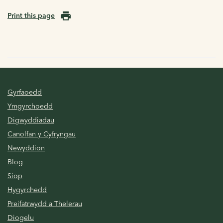
Print this page
Gyrfaoedd
Ymgyrchoedd
Digwyddiadau
Canolfan y Cyfryngau
Newyddion
Blog
Siop
Hygyrchedd
Preifatrwydd a Thelerau
Diogelu