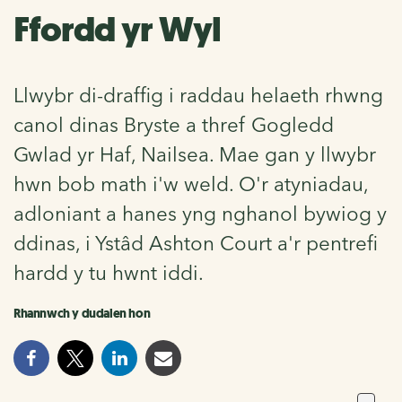
Ffordd yr Wyl
Llwybr di-draffig i raddau helaeth rhwng
canol dinas Bryste a thref Gogledd
Gwlad yr Haf, Nailsea. Mae gan y llwybr
hwn bob math i'w weld. O'r atyniadau,
adloniant a hanes yng nghanol bywiog y
ddinas, i Ystâd Ashton Court a'r pentrefi
hardd y tu hwnt iddi.
Rhannwch y dudalen hon