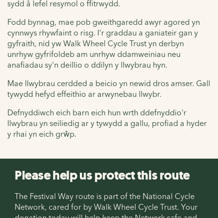
sydd â lefel resymol o ffitrwydd.
Fodd bynnag, mae pob gweithgaredd awyr agored yn
cynnwys rhywfaint o risg. I'r graddau a ganiateir gan y
gyfraith, nid yw Walk Wheel Cycle Trust yn derbyn
unrhyw gyfrifoldeb am unrhyw ddamweiniau neu
anafiadau sy'n deillio o ddilyn y llwybrau hyn.
Mae llwybrau cerdded a beicio yn newid dros amser. Gall
tywydd hefyd effeithio ar arwynebau llwybr.
Defnyddiwch eich barn eich hun wrth ddefnyddio'r
llwybrau yn seiliedig ar y tywydd a gallu, profiad a hyder
y rhai yn eich grŵp.
Please help us protect this route
The Festival Way route is part of the National Cycle
Network, cared for by Walk Wheel Cycle Trust. Your
donation today will help keep the Network safe and