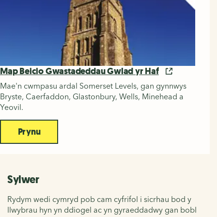
Map Beicio Gwastadeddau Gwlad yr Haf
Mae'n cwmpasu ardal Somerset Levels, gan gynnwys
Bryste, Caerfaddon, Glastonbury, Wells, Minehead a
Yeovil.
Prynu
Sylwer
Rydym wedi cymryd pob cam cyfrifol i sicrhau bod y
llwybrau hyn yn ddiogel ac yn gyraeddadwy gan bobl