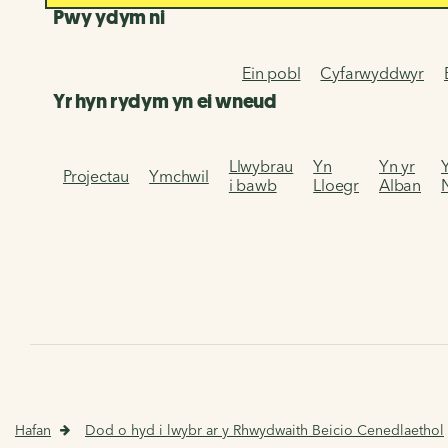
Pwy ydym ni
Ein pobl
Cyfarwyddwyr
Yr hyn rydym yn ei wneud
Llwybrau
Yn
Yn yr
Projectau
Ymchwil
i bawb
Lloegr
Alban
Hafan
Dod o hyd i lwybr ar y Rhwydwaith Beicio Cenedlaethol