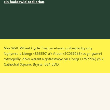
ein haddewid codi arian
.
Mae Walk Wheel Cycle Trust yn elusen gofrestredig yng
Nghymru a Lloegr (326550) a'r Alban (SC039263) ac yn gwmni
cyfyngedig drwy warant a gofrestrwyd yn Lloegr (1797726) yn 2
Cathedral Square, Bryste, BS1 5DD.