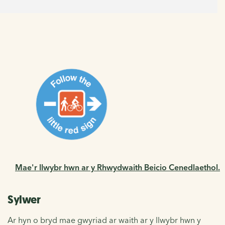
Mae'r llwybr hwn ar y Rhwydwaith Beicio Cenedlaethol.
Sylwer
Ar hyn o bryd mae gwyriad ar waith ar y llwybr hwn y