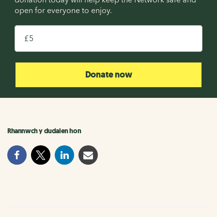
open for everyone to enjoy.
£
Donate now
Rhannwch y dudalen hon