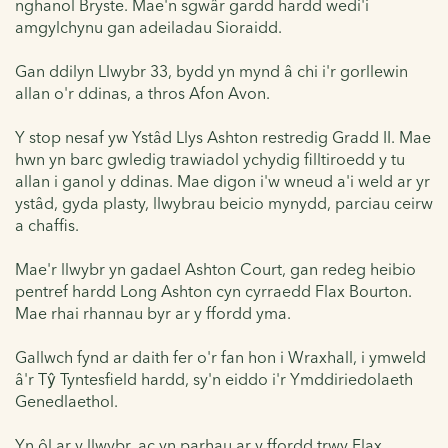
nghanol Bryste. Mae'n sgwâr gardd hardd wedi'i
amgylchynu gan adeiladau Sioraidd.
Gan ddilyn Llwybr 33, bydd yn mynd â chi i'r gorllewin
allan o'r ddinas, a thros Afon Avon.
Y stop nesaf yw Ystâd Llys Ashton restredig Gradd II. Mae
hwn yn barc gwledig trawiadol ychydig filltiroedd y tu
allan i ganol y ddinas. Mae digon i'w wneud a'i weld ar yr
ystâd, gyda plasty, llwybrau beicio mynydd, parciau ceirw
a chaffis.
Mae'r llwybr yn gadael Ashton Court, gan redeg heibio
pentref hardd Long Ashton cyn cyrraedd Flax Bourton.
Mae rhai rhannau byr ar y ffordd yma.
Gallwch fynd ar daith fer o'r fan hon i Wraxhall, i ymweld
â'r Tŷ Tyntesfield hardd, sy'n eiddo i'r Ymddiriedolaeth
Genedlaethol.
Yn ôl ar y llwybr, ac yn parhau ar y ffordd trwy Flax