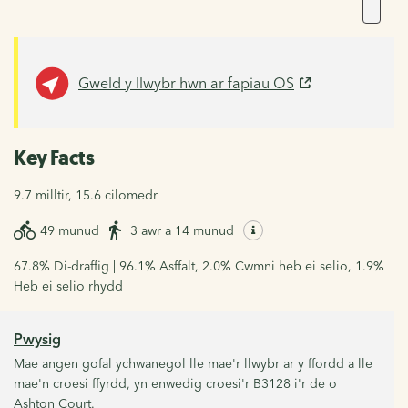
Gweld y llwybr hwn ar fapiau OS
Key Facts
9.7 milltir, 15.6 cilomedr
49 munud
3 awr a 14 munud
67.8% Di-draffig | 96.1% Asffalt, 2.0% Cwmni heb ei selio, 1.9%
Heb ei selio rhydd
Pwysig
Mae angen gofal ychwanegol lle mae'r llwybr ar y ffordd a lle
mae'n croesi ffyrdd, yn enwedig croesi'r B3128 i'r de o
Ashton Court.