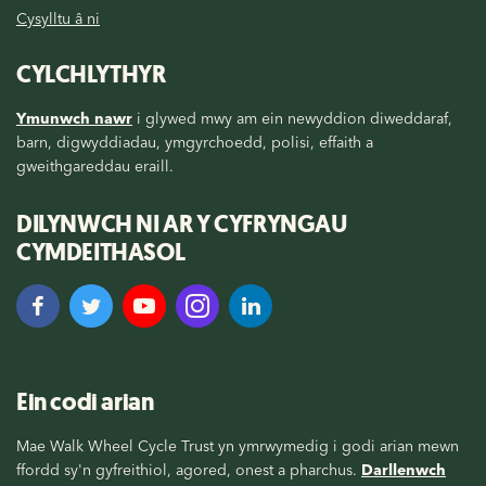
Cysylltu â ni
CYLCHLYTHYR
Ymunwch nawr
i glywed mwy am ein newyddion diweddaraf,
barn, digwyddiadau, ymgyrchoedd, polisi, effaith a
gweithgareddau eraill.
DILYNWCH NI AR Y CYFRYNGAU
CYMDEITHASOL
Ein codi arian
Mae Walk Wheel Cycle Trust yn ymrwymedig i godi arian mewn
ffordd sy'n gyfreithiol, agored, onest a pharchus.
Darllenwch