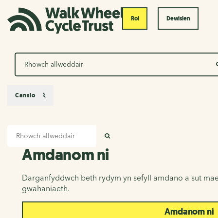
Roi
Dewislen
Chwilio
Canslo
Mewnbwn chwilio
Amdanom ni
CHWILIO
Amdanom ni
Darganfyddwch beth rydym yn sefyll amdano a sut mae
gwahaniaeth.
Amdanom ni