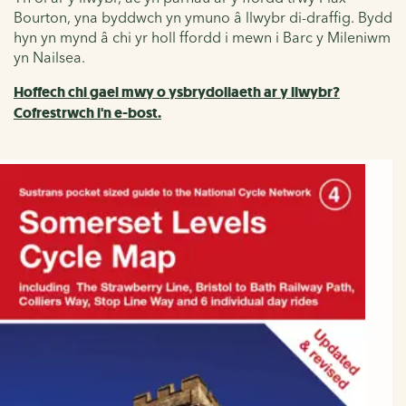
Bourton, yna byddwch yn ymuno â llwybr di-draffig. Bydd
hyn yn mynd â chi yr holl ffordd i mewn i Barc y Mileniwm
yn Nailsea.
Hoffech chi gael mwy o ysbrydoliaeth ar y llwybr?
Cofrestrwch i'n e-bost.