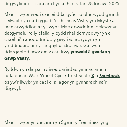
disgwylir iddo bara am hyd at 8 mis, tan 28 Ionawr 2025.
Mae'r llwybr wedi cael ei ddargyfeirio oherwydd gwaith
seilwaith yn natblygiad Porth Dinas Vistry ym Mryste ac
mae arwyddion ar y llwybr. Mae arwyddion 'beicwyr yn
datgymalu' felly efallai y bydd rhai defnyddwyr yn ei
chael hi'n anodd trafod y gwyriad ac rydym yn
ymddiheuro am yr anghyfleustra hwn. Gallwch
ddarganfod mwy am y cau trwy
ymweld â gwefan y
Grŵp Vistry.
Byddwn yn darparu diweddariadau yma ac ar ein
tudalennau Walk Wheel Cycle Trust South
X
a
Facebook
os yw'r llwybr yn cael ei ailagor yn gynharach na'r
disgwyl.
Mae'r llwybr yn dechrau yn Sgwâr y Frenhines, yng