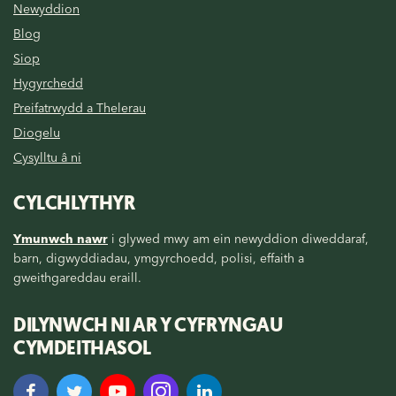
Newyddion
Blog
Siop
Hygyrchedd
Preifatrwydd a Thelerau
Diogelu
Cysylltu â ni
CYLCHLYTHYR
Ymunwch nawr
i glywed mwy am ein newyddion diweddaraf,
barn, digwyddiadau, ymgyrchoedd, polisi, effaith a
gweithgareddau eraill.
DILYNWCH NI AR Y CYFRYNGAU
CYMDEITHASOL