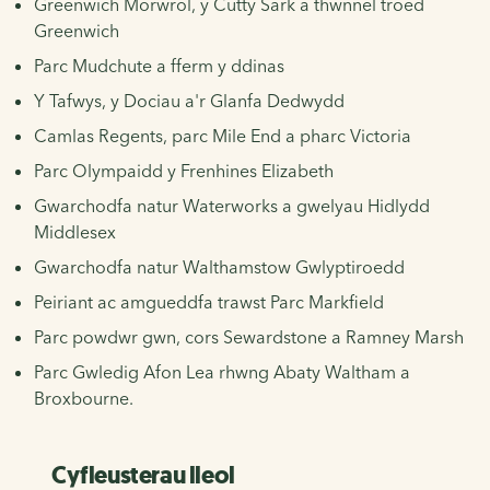
Greenwich Morwrol, y Cutty Sark a thwnnel troed
Greenwich
Parc Mudchute a fferm y ddinas
Y Tafwys, y Dociau a'r Glanfa Dedwydd
Camlas Regents, parc Mile End a pharc Victoria
Parc Olympaidd y Frenhines Elizabeth
Gwarchodfa natur Waterworks a gwelyau Hidlydd
Middlesex
Gwarchodfa natur Walthamstow Gwlyptiroedd
Peiriant ac amgueddfa trawst Parc Markfield
Parc powdwr gwn, cors Sewardstone a Ramney Marsh
Parc Gwledig Afon Lea rhwng Abaty Waltham a
Broxbourne.
Cyfleusterau lleol