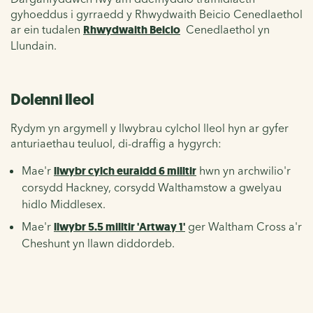
gyhoeddus i gyrraedd y Rhwydwaith Beicio Cenedlaethol
ar ein
tudalen
Rhwydwaith Beicio
Cenedlaethol yn
Llundain
.
Dolenni lleol
Rydym yn argymell y llwybrau cylchol lleol hyn ar gyfer
anturiaethau teuluol, di-draffig a hygyrch:
Mae'r
llwybr cylch euraidd 6 milltir
hwn
yn archwilio'r
corsydd Hackney, corsydd Walthamstow a gwelyau
hidlo Middlesex.
Mae'r
llwybr 5.5 milltir 'Artway 1'
ger Waltham Cross a'r
Cheshunt yn llawn diddordeb.