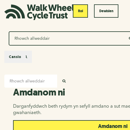
Roi
Dewislen
Chwilio
Canslo
Mewnbwn chwilio
Amdanom ni
CHWILIO
Amdanom ni
Darganfyddwch beth rydym yn sefyll amdano a sut mae
gwahaniaeth.
Amdanom ni