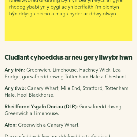
rhedeg y
babi yn y bygi ac yn berffaith i'm
plentyn
hŷn ddysgu beicio a magu hyder ar ddwy olwyn.
Cludiant cyhoeddus ar neu ger y llwybr hwn
Ar y trên:
Greenwich, Limehouse, Hackney Wick, Lea
Bridge, gorsafoedd rhwng Tottenham Hale a Cheshunt.
Ar y tiwb:
Canary Wharf, Mile End, Stratford, Tottenham
Hale, Heol Blackhorse.
Rheilffordd Ysgafn Dociau (DLR):
Gorsafoedd rhwng
Greenwich a Limehouse.
Afon:
Greenwich a Canary Wharf.
Darganfyddwch fwy am ddefnyddio trafnidiaeth