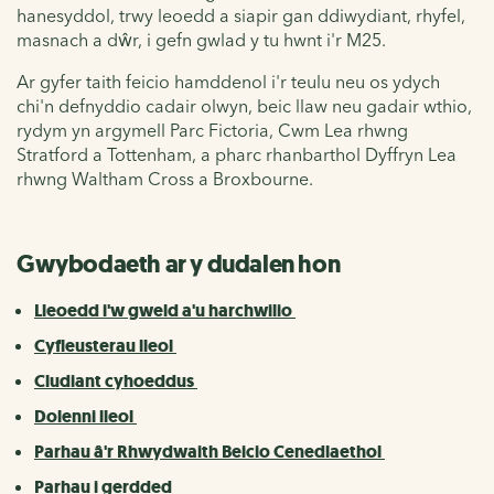
hanesyddol, trwy leoedd a siapir gan ddiwydiant, rhyfel,
masnach a dŵr, i gefn gwlad y tu hwnt i'r M25.
Ar gyfer taith feicio hamddenol i'r teulu neu os ydych
chi'n defnyddio cadair olwyn, beic llaw neu gadair wthio,
rydym yn argymell Parc Fictoria, Cwm Lea rhwng
Stratford a Tottenham, a pharc rhanbarthol Dyffryn Lea
rhwng Waltham Cross a Broxbourne.
Gwybodaeth ar y dudalen hon
Lleoedd i'w gweld a'u harchwilio
Cyfleusterau lleol
Cludiant cyhoeddus
Dolenni lleol
Parhau
â'r Rhwydwaith Beicio Cenedlaethol
Parhau i gerdded