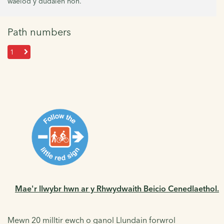
waelod y dudalen hon.
Path numbers
1
Mae'r llwybr hwn ar y Rhwydwaith Beicio Cenedlaethol.
Mewn 20 milltir ewch o ganol Llundain forwrol