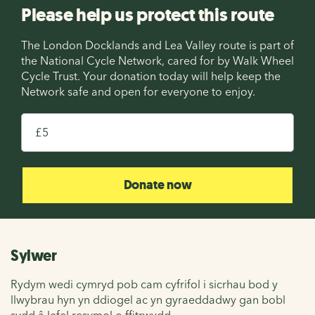
Please help us protect this route
The London Docklands and Lea Valley route is part of
the National Cycle Network, cared for by Walk Wheel
Cycle Trust. Your donation today will help keep the
Network safe and open for everyone to enjoy.
£
Donate now
Sylwer
Rydym wedi cymryd pob cam cyfrifol i sicrhau bod y
llwybrau hyn yn ddiogel ac yn gyraeddadwy gan bobl
sydd â lefel resymol o ffitrwydd.