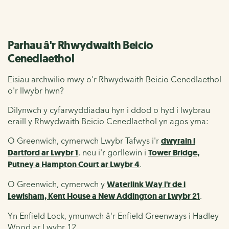
Parhau â'r Rhwydwaith Beicio
Cenedlaethol
Eisiau archwilio mwy o'r Rhwydwaith Beicio Cenedlaethol
o'r llwybr hwn?
Dilynwch y cyfarwyddiadau hyn i ddod o hyd i lwybrau
eraill y Rhwydwaith Beicio Cenedlaethol yn agos yma:
O Greenwich, cymerwch Lwybr Tafwys i'r
dwyrain i
Dartford ar Lwybr 1
, neu i'r gorllewin i
Tower Bridge,
Putney a Hampton Court ar Lwybr 4
.
O Greenwich, cymerwch y
Waterlink Way i'r de i
Lewisham, Kent House a New Addington ar Lwybr 21
.
Yn Enfield Lock, ymunwch â'r Enfield Greenways i Hadley
Wood ar Lwybr 12.