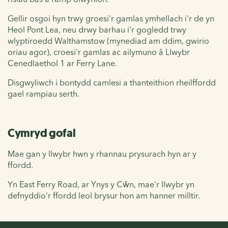
Gellir osgoi hyn trwy groesi'r gamlas ymhellach i'r de yn
Heol Pont Lea, neu drwy barhau i'r gogledd trwy
wlyptiroedd Walthamstow (mynediad am ddim, gwirio
oriau agor), croesi'r gamlas ac ailymuno â Llwybr
Cenedlaethol 1 ar Ferry Lane.
Disgwyliwch i bontydd camlesi a thanteithion rheilffordd
gael rampiau serth.
Cymryd gofal
Mae gan y llwybr hwn y rhannau prysurach hyn ar y
ffordd.
Yn East Ferry Road, ar Ynys y Cŵn, mae'r llwybr yn
defnyddio'r ffordd leol brysur hon am hanner milltir.