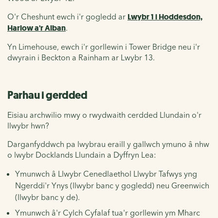
O'r Cheshunt ewch i'r gogledd ar
Lwybr 1 i Hoddesdon,
Harlow a'r Alban
.
Yn Limehouse, ewch i'r gorllewin i Tower Bridge neu i'r
dwyrain i Beckton a Rainham ar Lwybr 13.
Parhau i gerdded
Eisiau archwilio mwy o rwydwaith cerdded Llundain o'r
llwybr hwn?
Darganfyddwch pa lwybrau eraill y gallwch ymuno â nhw
o lwybr Docklands Llundain a Dyffryn Lea:
Ymunwch â
Llwybr Cenedlaethol Llwybr Tafwys
yng
Ngerddi'r Ynys (llwybr banc y gogledd) neu Greenwich
(llwybr banc y de).
Ymunwch â'r
Cylch Cyfalaf
tua'r gorllewin ym Mharc