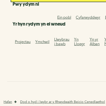
Pwy ydym ni
Ein pobl
Cyfarwyddwyr
Yr hyn rydym yn ei wneud
Llwybrau
Yn
Yn yr
Projectau
Ymchwil
i bawb
Lloegr
Alban
Hafan
Dod o hyd i lwybr ar y Rhwydwaith Beicio Cenedlaethol