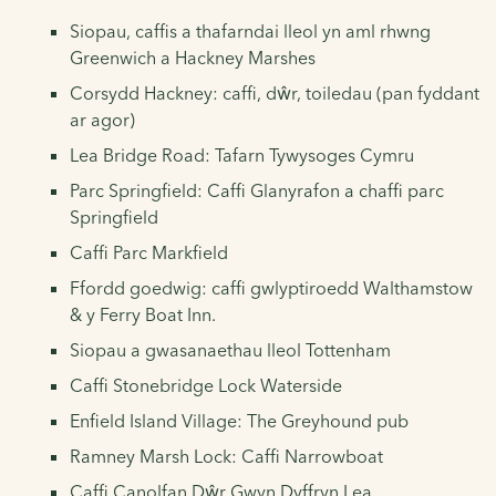
Siopau, caffis a thafarndai lleol yn aml rhwng
Greenwich a Hackney Marshes
Corsydd Hackney: caffi, dŵr, toiledau (pan fyddant
ar agor)
Lea Bridge Road: Tafarn Tywysoges Cymru
Parc Springfield: Caffi Glanyrafon a chaffi parc
Springfield
Caffi Parc Markfield
Ffordd goedwig: caffi gwlyptiroedd Walthamstow
& y Ferry Boat Inn.
Siopau a gwasanaethau lleol Tottenham
Caffi Stonebridge Lock Waterside
Enfield Island Village: The Greyhound pub
Ramney Marsh Lock: Caffi Narrowboat
Caffi Canolfan Dŵr Gwyn Dyffryn Lea