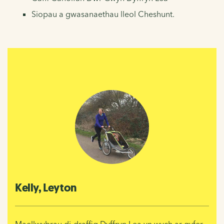
Siopau a gwasanaethau lleol Cheshunt.
Kelly, Leyton
Mae
llwybrau di-draffig Dyffryn Lea yn wych ar gyfer