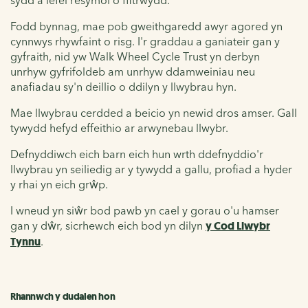
Fodd bynnag, mae pob gweithgaredd awyr agored yn
cynnwys rhywfaint o risg. I'r graddau a ganiateir gan y
gyfraith, nid yw Walk Wheel Cycle Trust yn derbyn
unrhyw gyfrifoldeb am unrhyw ddamweiniau neu
anafiadau sy'n deillio o ddilyn y llwybrau hyn.
Mae llwybrau cerdded a beicio yn newid dros amser. Gall
tywydd hefyd effeithio ar arwynebau llwybr.
Defnyddiwch eich barn eich hun wrth ddefnyddio'r
llwybrau yn seiliedig ar y tywydd a gallu, profiad a hyder
y rhai yn eich grŵp.
I wneud yn siŵr bod pawb yn cael y gorau o'u hamser
gan y dŵr, sicrhewch eich bod yn dilyn
y Cod Llwybr
Tynnu
.
Rhannwch y dudalen hon