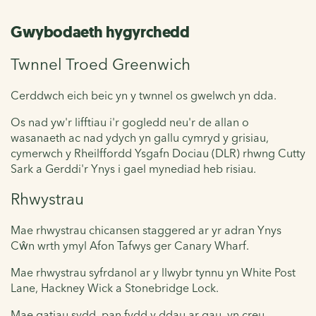
Gwybodaeth hygyrchedd
Twnnel Troed Greenwich
Cerddwch eich beic yn y twnnel os gwelwch yn dda.
Os nad yw'r lifftiau i'r gogledd neu'r de allan o
wasanaeth ac nad ydych yn gallu cymryd y grisiau,
cymerwch y Rheilffordd Ysgafn Dociau (DLR) rhwng Cutty
Sark a Gerddi'r Ynys i gael mynediad heb risiau.
Rhwystrau
Mae rhwystrau chicansen staggered ar yr adran Ynys
Cŵn wrth ymyl Afon Tafwys ger Canary Wharf.
Mae rhwystrau syfrdanol ar y llwybr tynnu yn White Post
Lane, Hackney Wick a Stonebridge Lock.
Mae gatiau sydd, pan fydd y ddau ar gau, yn creu