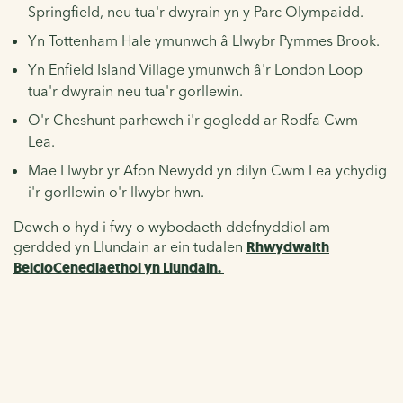
Springfield, neu tua'r dwyrain yn y Parc Olympaidd.
Yn Tottenham Hale ymunwch â
Llwybr Pymmes Brook
.
Yn Enfield Island Village ymunwch â'r
London Loop
tua'r dwyrain neu tua'r gorllewin.
O'r Cheshunt parhewch i'r gogledd ar
Rodfa Cwm
Lea
.
Mae
Llwybr yr Afon Newydd
yn
dilyn Cwm Lea ychydig
i'r gorllewin o'r llwybr hwn.
Dewch o hyd
i
fwy o wybodaeth ddefnyddiol am
gerdded yn Llundain ar ein
tudalen
Rhwydwaith
Beicio
Cenedlaethol yn Llundain.