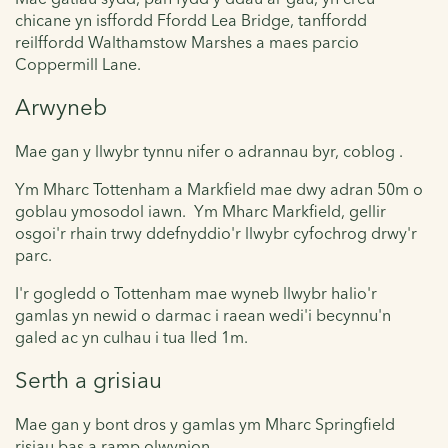
chicane yn isffordd Ffordd Lea Bridge, tanffordd
reilffordd Walthamstow Marshes a maes parcio
Coppermill Lane.
Arwyneb
Mae gan y llwybr tynnu nifer o adrannau byr, coblog .
Ym Mharc Tottenham a Markfield mae dwy adran 50m o
goblau ymosodol iawn. Ym Mharc Markfield, gellir
osgoi'r rhain trwy ddefnyddio'r llwybr cyfochrog drwy'r
parc.
I'r gogledd o Tottenham mae wyneb llwybr halio'r
gamlas yn newid o darmac i raean wedi'i becynnu'n
galed ac yn culhau i tua lled 1m.
Serth a grisiau
Mae gan y bont dros y gamlas ym Mharc Springfield
risiau bas a ramp olwynion.