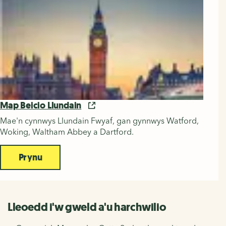
Map Beicio Llundain
Mae'n cynnwys Llundain Fwyaf, gan gynnwys Watford,
Woking, Waltham Abbey a Dartford.
Prynu
Lleoedd i'w gweld a'u harchwilio