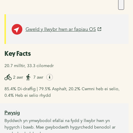
Gweld y llwybr hwn ar fapiau OS
Key Facts
20.7 milltir, 33.3 cilomedr
2 awr
7 awr
85.4% Di-draffig | 79.5% Asphalt, 20.2% Cwmni heb ei selio,
0.4% Heb ei selio rhydd
Pwysig
Byddwch yn ymwybodol efallai na fydd y llwybr hwn yn
hygyrch i bawb. Mae gwybodaeth hygyrchedd benodol ar