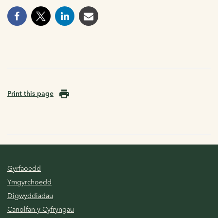
Print this page
Gyrfaoedd
Ymgyrchoedd
Digwyddiadau
Canolfan y Cyfryngau