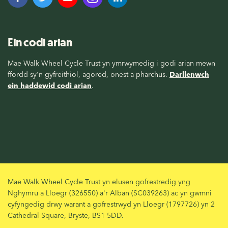
Ein codi arian
Mae Walk Wheel Cycle Trust yn ymrwymedig i godi arian mewn
ffordd sy'n gyfreithiol, agored, onest a pharchus.
Darllenwch
ein haddewid codi arian
.
Mae Walk Wheel Cycle Trust yn elusen gofrestredig yng
Nghymru a Lloegr (326550) a'r Alban (SC039263) ac yn gwmni
cyfyngedig drwy warant a gofrestrwyd yn Lloegr (1797726) yn 2
Cathedral Square, Bryste, BS1 5DD.