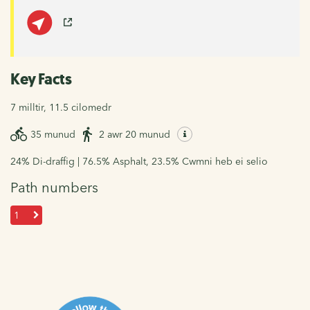
Key Facts
7 milltir, 11.5 cilomedr
35 munud
2 awr 20 munud
24% Di-draffig | 76.5% Asphalt, 23.5% Cwmni heb ei selio
Path numbers
1