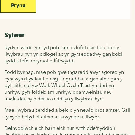
Prynu
Sylwer
Rydym wedi cymryd pob cam cyfrifol i sicrhau bod y
llwybrau hyn yn ddiogel ac yn gyraeddadwy gan bobl
sydd â lefel resymol o ffitrwydd.
Fodd bynnag, mae pob gweithgaredd awyr agored yn
cynnwys rhywfaint o risg. I'r graddau a ganiateir gan y
gyfraith, nid yw Walk Wheel Cycle Trust yn derbyn
unrhyw gyfrifoldeb am unrhyw ddamweiniau neu
anafiadau sy'n deillio o ddilyn y llwybrau hyn.
Mae llwybrau cerdded a beicio yn newid dros amser. Gall
tywydd hefyd effeithio ar arwynebau llwybr.
Defnyddiwch eich barn eich hun wrth ddefnyddio'r
llwybrau yn seiliedig ar y tywydd a gallu, profiad a hyder