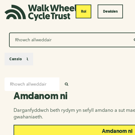
Roi
Dewislen
Chwilio
Canslo
Mewnbwn chwilio
Amdanom ni
CHWILIO
Amdanom ni
Darganfyddwch beth rydym yn sefyll amdano a sut mae
gwahaniaeth.
Amdanom ni