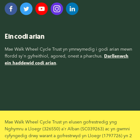
Ein codi arian
Mae Walk Wheel Cycle Trust yn ymrwymedig i godi arian mewn
ffordd sy'n gyfreithiol, agored, onest a pharchus.
Darllenwch
ein haddewid codi arian
.
Mae Walk Wheel Cycle Trust yn elusen gofrestredig yng
Nghymru a Lloegr (326550) a'r Alban (SC039263) ac yn gwmni
cyfyngedig drwy warant a gofrestrwyd yn Lloegr (1797726) yn 2