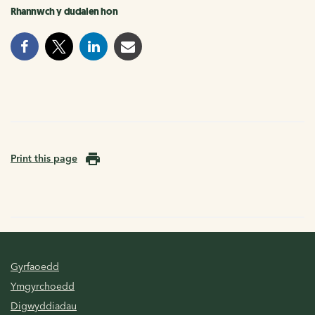
Rhannwch y dudalen hon
Print this page
Gyrfaoedd
Ymgyrchoedd
Digwyddiadau