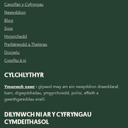
Canolfan y Cyfryngau
Newyddion
Blog
Siop
Hygyrchedd
Preifatrwydd a Thelerau
Diogelu
Cysylltu â ni
CYLCHLYTHYR
Ymunwch nawr
i glywed mwy am ein newyddion diweddaraf,
barn, digwyddiadau, ymgyrchoedd, polisi, effaith a
gweithgareddau eraill.
DILYNWCH NI AR Y CYFRYNGAU
CYMDEITHASOL