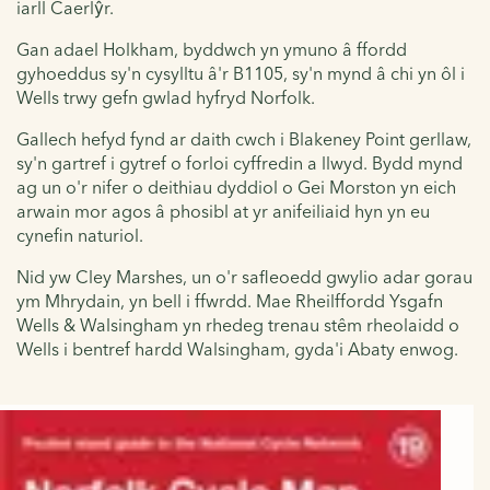
iarll Caerlŷr.
Gan adael Holkham, byddwch yn ymuno â ffordd
gyhoeddus sy'n cysylltu â'r B1105, sy'n mynd â chi yn ôl i
Wells trwy gefn gwlad hyfryd Norfolk.
Gallech hefyd fynd ar daith cwch i Blakeney Point gerllaw,
sy'n gartref i gytref o forloi cyffredin a llwyd. Bydd mynd
ag un o'r nifer o deithiau dyddiol o Gei Morston yn eich
arwain mor agos â phosibl at yr anifeiliaid hyn yn eu
cynefin naturiol.
Nid yw Cley Marshes, un o'r safleoedd gwylio adar gorau
ym Mhrydain, yn bell i ffwrdd. Mae Rheilffordd Ysgafn
Wells & Walsingham yn rhedeg trenau stêm rheolaidd o
Wells i bentref hardd Walsingham, gyda'i Abaty enwog.