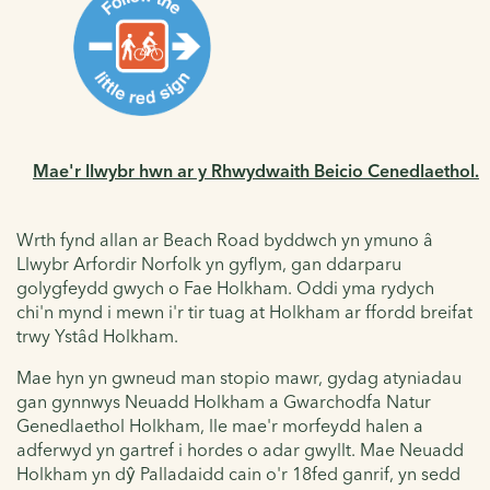
Mae'r llwybr hwn ar y Rhwydwaith Beicio Cenedlaethol.
Wrth fynd allan ar Beach Road byddwch yn ymuno â
Llwybr Arfordir Norfolk yn gyflym, gan ddarparu
golygfeydd gwych o Fae Holkham. Oddi yma rydych
chi'n mynd i mewn i'r tir tuag at Holkham ar ffordd breifat
trwy Ystâd Holkham.
Mae hyn yn gwneud man stopio mawr, gydag atyniadau
gan gynnwys Neuadd Holkham a Gwarchodfa Natur
Genedlaethol Holkham, lle mae'r morfeydd halen a
adferwyd yn gartref i hordes o adar gwyllt. Mae Neuadd
Holkham yn dŷ Palladaidd cain o'r 18fed ganrif, yn sedd