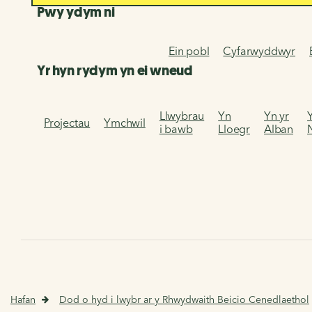
Pwy ydym ni
Ein pobl
Cyfarwyddwyr
Yr hyn rydym yn ei wneud
Llwybrau
Yn
Yn yr
Projectau
Ymchwil
i bawb
Lloegr
Alban
Hafan
Dod o hyd i lwybr ar y Rhwydwaith Beicio Cenedlaethol