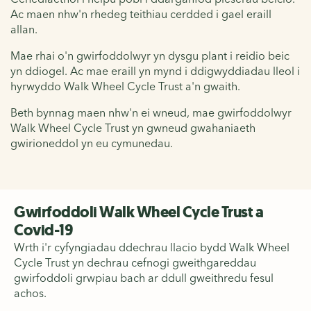
Ac maen nhw'n rhedeg teithiau cerdded i gael eraill
allan.
Mae rhai o'n gwirfoddolwyr yn dysgu plant i reidio beic
yn ddiogel. Ac mae eraill yn mynd i ddigwyddiadau lleol i
hyrwyddo Walk Wheel Cycle Trust a'n gwaith.
Beth bynnag maen nhw'n ei wneud, mae gwirfoddolwyr
Walk Wheel Cycle Trust yn gwneud gwahaniaeth
gwirioneddol yn eu cymunedau.
Gwirfoddoli Walk Wheel Cycle Trust a
Covid-19
Wrth i'r cyfyngiadau ddechrau llacio bydd Walk Wheel
Cycle Trust yn dechrau cefnogi gweithgareddau
gwirfoddoli grwpiau bach ar ddull gweithredu fesul
achos.