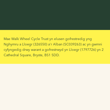
Mae Walk Wheel Cycle Trust yn elusen gofrestredig yng
Nghymru a Lloegr (326550) a'r Alban (SC039263) ac yn gwmni
cyfyngedig drwy warant a gofrestrwyd yn Lloegr (1797726) yn 2
Cathedral Square, Bryste, BS1 5DD.