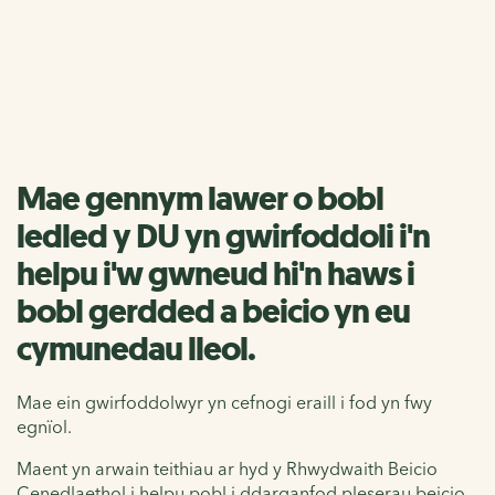
Gwirfoddoli yn eich
cymuned
Mae gennym lawer o bobl
ledled y DU yn gwirfoddoli i'n
helpu i'w gwneud hi'n haws i
bobl gerdded a beicio yn eu
cymunedau lleol.
Mae ein gwirfoddolwyr yn cefnogi eraill i fod yn fwy
egnïol.
Maent yn arwain teithiau ar hyd y Rhwydwaith Beicio
Cenedlaethol i helpu pobl i ddarganfod pleserau beicio.