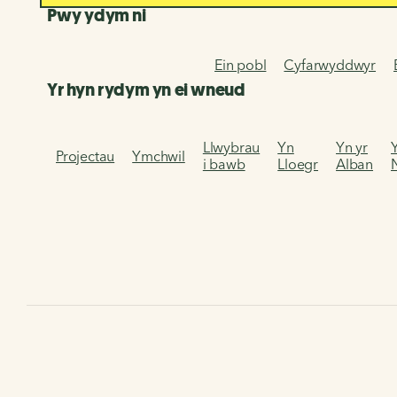
Pwy ydym ni
Ein pobl
Cyfarwyddwyr
Yr hyn rydym yn ei wneud
Llwybrau
Yn
Yn yr
Projectau
Ymchwil
i bawb
Lloegr
Alban
Hafan
Cymerwch ran
Gwirfoddoli
Gwirfoddoli yn ei