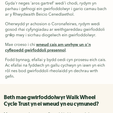
Gyda'r neges 'aros gartref' wedi'i chodi, rydym yn
parhau i gefnogi ein gwirfoddolwyr i gario camau bach
ar y Rhwydwaith Beicio Cenedlaethol.
Oherwydd yr achosion o Coronafeirws, rydym wedi
gosod rhai cyfyngiadau ar weithgareddau gwirfoddoli
grŵp mwy i sicrhau diogelwch ein gwirfoddolwyr.
Mae croeso i chi
wneud cais am unrhyw un o'n
cyfleoedd gwirfoddoli presennol
.
Fodd bynnag, efallai y bydd oedi cyn prosesu eich cais.
Ac efallai na fyddwch yn gallu cychwyn yn iawn yn eich
rôl nes bod gwirfoddoli rheolaidd yn dechrau wrth
gefn.
Beth mae gwirfoddolwyr Walk Wheel
Cycle Trust yn ei wneud yn eu cymuned?