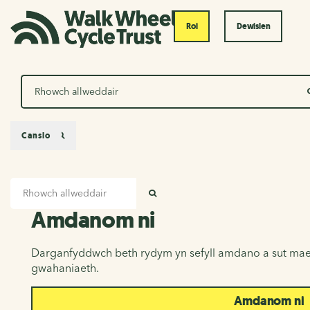
Roi
Dewislen
Chwilio
Canslo
Mewnbwn chwilio
Amdanom ni
CHWILIO
Amdanom ni
Darganfyddwch beth rydym yn sefyll amdano a sut mae
gwahaniaeth.
Amdanom ni