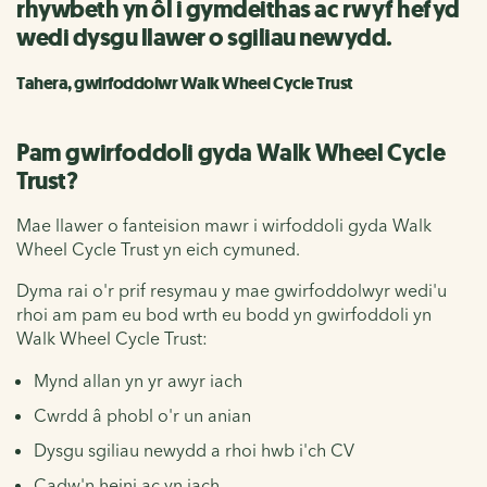
rhywbeth yn ôl i gymdeithas ac rwyf hefyd
wedi dysgu llawer o sgiliau newydd.
Tahera, gwirfoddolwr Walk Wheel Cycle Trust
Pam gwirfoddoli gyda Walk Wheel Cycle
Trust?
Mae llawer o fanteision mawr i wirfoddoli gyda Walk
Wheel Cycle Trust yn eich cymuned.
Dyma rai o'r prif resymau y mae gwirfoddolwyr wedi'u
rhoi am pam eu bod wrth eu bodd yn gwirfoddoli yn
Walk Wheel Cycle Trust:
Mynd allan yn yr awyr iach
Cwrdd â phobl o'r un anian
Dysgu sgiliau newydd a rhoi hwb i'ch CV
Cadw'n heini ac yn iach.