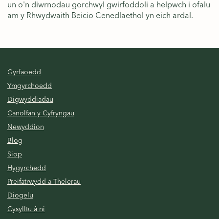
un o'n diwrnodau gorchwyl gwirfoddoli a helpwch i ofalu
am y Rhwydwaith Beicio Cenedlaethol yn eich ardal.
Gyrfaoedd
Ymgyrchoedd
Digwyddiadau
Canolfan y Cyfryngau
Newyddion
Blog
Siop
Hygyrchedd
Preifatrwydd a Thelerau
Diogelu
Cysylltu â ni