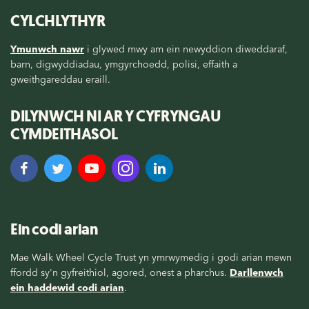
CYLCHLYTHYR
Ymunwch nawr
i glywed mwy am ein newyddion diweddaraf,
barn, digwyddiadau, ymgyrchoedd, polisi, effaith a
gweithgareddau eraill.
DILYNWCH NI AR Y CYFRYNGAU
CYMDEITHASOL
Ein codi arian
Mae Walk Wheel Cycle Trust yn ymrwymedig i godi arian mewn
ffordd sy'n gyfreithiol, agored, onest a pharchus.
Darllenwch
ein haddewid codi arian
.