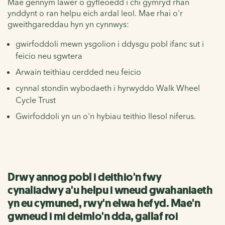
Mae gennym lawer o gyfleoedd i chi gymryd rhan
ynddynt o ran helpu eich ardal leol. Mae rhai o'r
gweithgareddau hyn yn cynnwys:
gwirfoddoli mewn ysgolion i ddysgu pobl ifanc sut i
feicio neu sgwtera
Arwain teithiau cerdded neu feicio
cynnal stondin wybodaeth i hyrwyddo Walk Wheel
Cycle Trust
Gwirfoddoli yn un o'n hybiau teithio llesol niferus.
Drwy annog pobl i deithio'n fwy
cynaliadwy a'u helpu i wneud gwahaniaeth
yn eu cymuned, rwy'n elwa hefyd. Mae'n
gwneud i mi deimlo'n dda, gallaf roi