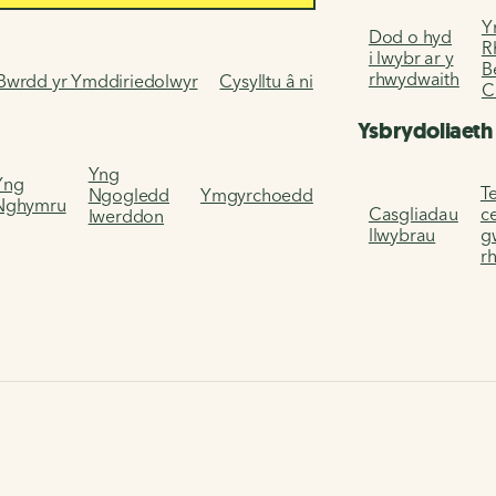
Y
Dod o hyd
R
i lwybr ar y
B
rhwydwaith
Bwrdd yr Ymddiriedolwyr
Cysylltu â ni
C
Ysbrydoliaeth
Yng
Yng
Te
Ngogledd
Ymgyrchoedd
Nghymru
Casgliadau
c
Iwerddon
llwybrau
g
r
le