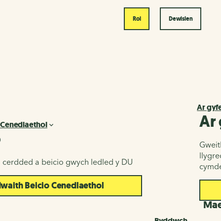
Roi
Dewislen
Ar gyf
Ar
 Cenedlaethol
o
Gweith
llygr
u cerdded a beicio gwych ledled y DU
cymde
aith Beicio Cenedlaethol
d
Maes
Byddwch