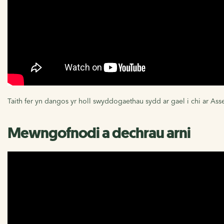
Taith fer yn dangos yr holl swyddogaethau sydd ar gael i chi ar As
Mewngofnodi a dechrau arni