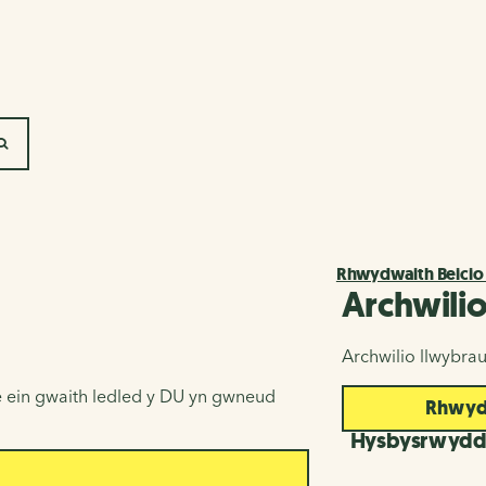
SEARCH
Rhwydwaith Beicio
Archwili
Archwilio llwybra
 ein gwaith ledled y DU yn gwneud
Rhwydw
Hysbysrwyd