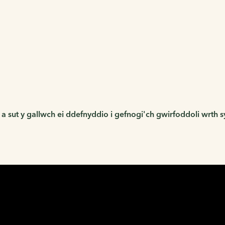
irfoddoli ar-lein newydd.
a sut y gallwch ei ddefnyddio i gefnogi'ch gwirfoddoli wrth