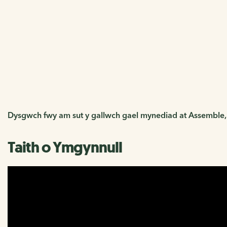
Defnyddio Assemble
Darganfyddwch sut i ddefnyddio Assemble, ein platfform gw
Mewngofnodi i Ymgynnull
Dysgwch fwy am sut y gallwch gael mynediad at Assemble, 
Taith o Ymgynnull