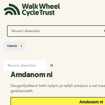
Chwilio
Canslo
Mewnbwn chwilio
Amdanom ni
CHWILIO
Amdanom ni
Darganfyddwch beth rydym yn sefyll amdano a sut mae
gwahaniaeth.
Amdanom ni