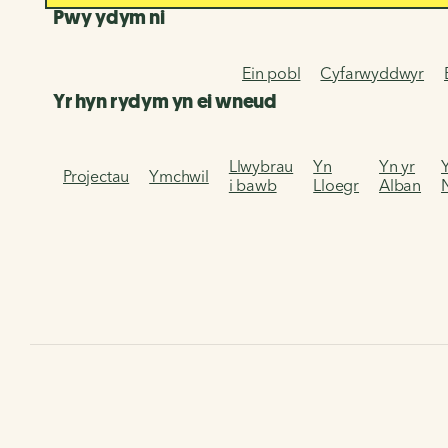
Pwy ydym ni
Ein pobl
Cyfarwyddwyr
Yr hyn rydym yn ei wneud
Llwybrau
Yn
Yn yr
Projectau
Ymchwil
i bawb
Lloegr
Alban
Hafan
Cymerwch ran
Gwirfoddoli
Defnyddio Assemb