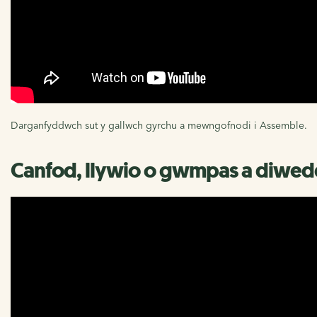
Darganfyddwch sut y gallwch gyrchu a mewngofnodi i Assemble.
Canfod, llywio o gwmpas a diwedda