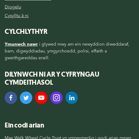
Diogelu
Cysylltu â ni
CYLCHLYTHYR
Ymunwch nawr
i glywed mwy am ein newyddion diweddaraf,
barn, digwyddiadau, ymgyrchoedd, polisi, effaith a
gweithgareddau eraill.
DILYNWCH NI AR Y CYFRYNGAU
CYMDEITHASOL
Ein codi arian
Mae Walk Wheel Cycle Trust yn ymrwymedig i godi arian mewn