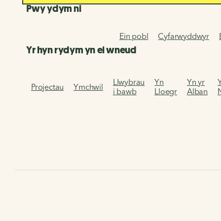
Pwy ydym ni
Ein pobl
Cyfarwyddwyr
Yr hyn rydym yn ei wneud
Llwybrau
Yn
Yn yr
Projectau
Ymchwil
i bawb
Lloegr
Alban
Hafan
Ar gyfer gweithwyr proffesiynol
Isadeiledd
Can