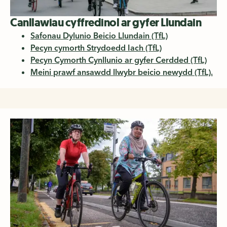
Canllawiau cyffredinol ar gyfer Llundain
Safonau Dylunio Beicio Llundain (TfL)
Pecyn cymorth Strydoedd Iach (TfL)
Pecyn Cymorth Cynllunio ar gyfer Cerdded (TfL)
Meini prawf ansawdd llwybr beicio newydd (TfL).