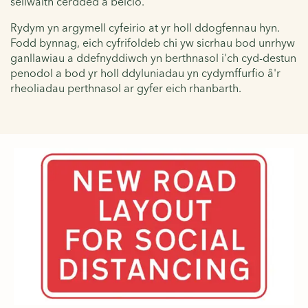
seilwaith cerdded a beicio.
Rydym yn argymell cyfeirio at yr holl ddogfennau hyn.
Fodd bynnag, eich cyfrifoldeb chi yw sicrhau bod unrhyw
ganllawiau a ddefnyddiwch yn berthnasol i'ch cyd-destun
penodol a bod yr holl ddyluniadau yn cydymffurfio â'r
rheoliadau perthnasol ar gyfer eich rhanbarth.