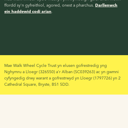
ffordd sy'n gyfreithiol, agored, onest a pharchus.
Darllenwch
ein haddewid codi arian
.
Mae Walk Wheel Cycle Trust yn elusen gofrestredig yng
Nghymru a Lloegr (326550) a'r Alban (SC039263) ac yn gwmni
cyfyngedig drwy warant a gofrestrwyd yn Lloegr (1797726) yn 2
Cathedral Square, Bryste, BS1 5DD.