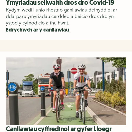
Ymyriadau seilwaith dros dro Covid-19
Rydym wedi llunio rhestr o ganllawiau defnyddiol ar
ddarparu ymyriadau cerdded a beicio dros dro yn
ystod y cyfnod clo a thu hwnt.
Edrychwch ar y canllawiau
Canllawiau cyffredinol ar gyfer Lloegr