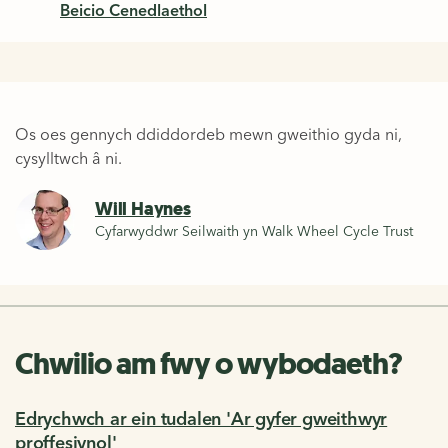
Beicio Cenedlaethol
Os oes gennych ddiddordeb mewn gweithio gyda ni,
cysylltwch â ni.
Will Haynes
Cyfarwyddwr Seilwaith yn Walk Wheel Cycle Trust
Chwilio am fwy o wybodaeth?
Edrychwch ar ein tudalen 'Ar gyfer gweithwyr
proffesiynol'