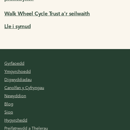
Walk Wheel Cycle Trust a'r seilwaith
Lle i symud
Gyrfaoedd
Ymgyrchoedd
Digwyddiadau
Canolfan y Cyfryngau
Newyddion
Blog
Siop
Hygyrchedd
Preifatrwydd a Thelerau