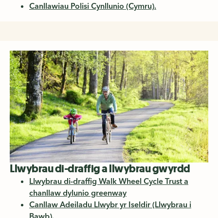
Canllawiau Polisi Cynllunio (Cymru).
Llwybrau di-draffig a llwybrau gwyrdd
Llwybrau di-draffig Walk Wheel Cycle Trust a
chanllaw dylunio greenway
Canllaw Adeiladu Llwybr yr Iseldir (Llwybrau i
Bawb).