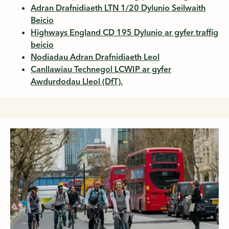
Adran Drafnidiaeth LTN 1/20 Dylunio Seilwaith
Beicio
Highways England CD 195 Dylunio ar gyfer traffig
beicio
Nodiadau Adran Drafnidiaeth Leol
Canllawiau Technegol LCWIP ar gyfer
Awdurdodau Lleol (DfT).