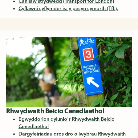
Canllaw strydwedd (Transport for London)
Cyflawni cyflymder is: y pecyn cymorth (TfL).
Rhwydwaith Beicio Cenedlaethol
Egwyddorion dylunio'r Rhwydwaith Beicio
Cenedlaethol
Dargyfeiriadau dros dro o lwybrau Rhwydwaith