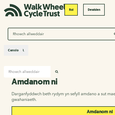
Roi
Dewislen
Chwilio
Canslo
Mewnbwn chwilio
Amdanom ni
CHWILIO
Amdanom ni
Darganfyddwch beth rydym yn sefyll amdano a sut mae
gwahaniaeth.
Amdanom ni