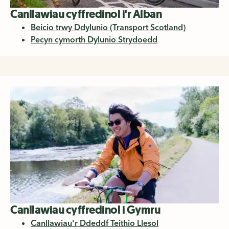
Canllawiau cyffredinol i'r Alban
Beicio trwy Ddylunio (Transport Scotland)
Pecyn cymorth Dylunio Strydoedd
Canllawiau cyffredinol i Gymru
Canllawiau'r Ddeddf Teithio Llesol