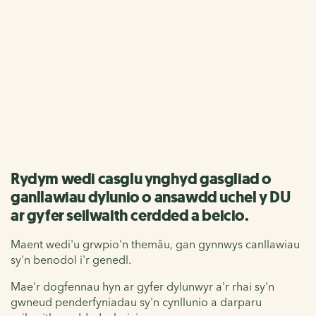
Canllaw dylunio
seilwaith cerdded a
beicio
Arweiniad cyfredol ac arfer gorau
Rydym wedi casglu ynghyd gasgliad o
ganllawiau dylunio o ansawdd uchel y DU
ar gyfer seilwaith cerdded a beicio.
Maent wedi'u grwpio'n themâu, gan gynnwys canllawiau
sy'n benodol i'r genedl.
Mae'r dogfennau hyn ar gyfer dylunwyr a'r rhai sy'n
gwneud penderfyniadau sy'n cynllunio a darparu