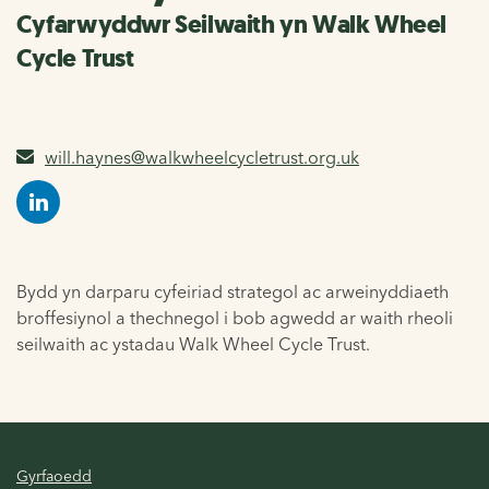
Cyfarwyddwr Seilwaith yn Walk Wheel
Cycle Trust
will.haynes@walkwheelcycletrust.org.uk
Bydd yn darparu cyfeiriad strategol ac arweinyddiaeth
broffesiynol a thechnegol i bob agwedd ar waith rheoli
seilwaith ac ystadau Walk Wheel Cycle Trust.
Gyrfaoedd