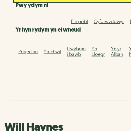
Pwy ydym ni
Ein pobl
Cyfarwyddwyr
Yr hyn rydym yn ei wneud
Llwybrau
Yn
Yn yr
Projectau
Ymchwil
i bawb
Lloegr
Alban
Will Haynes