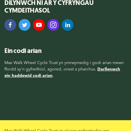
DILYNWCH NI AR Y CYFRYNGAU
CYMDEITHASOL
Ein codi arian
Mae Walk Wheel Cycle Trust yn ymrwymedig i godi arian mewn
ffordd sy'n gyfreithiol, agored, onest a pharchus.
Darllenwch
ein haddewid codi arian
.
Mae Walk Wheel Cycle Trust yn elusen gofrestredig yng