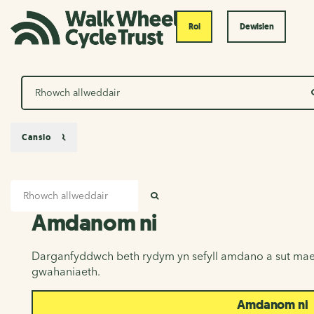
Roi
Dewislen
Chwilio
Canslo
Mewnbwn chwilio
Amdanom ni
CHWILIO
Amdanom ni
Darganfyddwch beth rydym yn sefyll amdano a sut mae
gwahaniaeth.
Amdanom ni