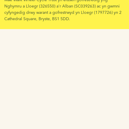
Nghymru a Lloegr (326550) a'r Alban (SC039263) ac yn gwmni
cyfyngedig drwy warant a gofrestrwyd yn Lloegr (1797726) yn 2
Cathedral Square, Bryste, BS1 5DD.