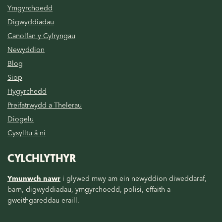
Ymgyrchoedd
Digwyddiadau
Canolfan y Cyfryngau
Newyddion
Blog
Siop
Hygyrchedd
Preifatrwydd a Thelerau
Diogelu
Cysylltu â ni
CYLCHLYTHYR
Ymunwch nawr
i glywed mwy am ein newyddion diweddaraf,
barn, digwyddiadau, ymgyrchoedd, polisi, effaith a
gweithgareddau eraill.