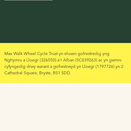
Mae Walk Wheel Cycle Trust yn elusen gofrestredig yng
Nghymru a Lloegr (326550) a'r Alban (SC039263) ac yn gwmni
cyfyngedig drwy warant a gofrestrwyd yn Lloegr (1797726) yn 2
Cathedral Square, Bryste, BS1 5DD.