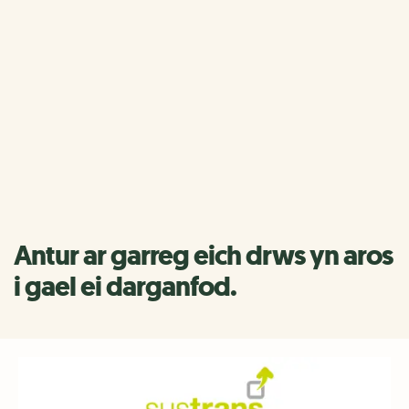
Anturiaethau Bob dydd
ar y Rhwydwaith Beicio
Cenedlaethol
Rhannwch eich taith, eich cerdded neu'ch olwyn ar y
Rhwydwaith gan ddefnyddio #MyEverydayAdventure.
Antur ar garreg eich drws yn aros
i gael ei darganfod.