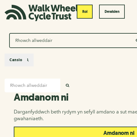
Roi
Dewislen
Chwilio
Canslo
Mewnbwn chwilio
Amdanom ni
CHWILIO
Amdanom ni
Darganfyddwch beth rydym yn sefyll amdano a sut mae
gwahaniaeth.
Amdanom ni