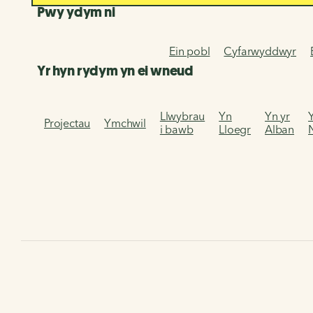
Pwy ydym ni
Ein pobl
Cyfarwyddwyr
Yr hyn rydym yn ei wneud
Llwybrau
Yn
Yn yr
Projectau
Ymchwil
i bawb
Lloegr
Alban
Hafan
Ymgyrchoedd
Anturiaethau Bob dydd ar y Rhwydwa