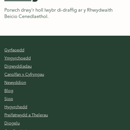
Porwch drwy'r holl lwybr di-draffig ar y Rhwydwaith
Beicio Cenedlaethol.
Gyrfaoedd
Ymgyrchoedd
Digwyddiadau
Canolfan y Cyfryngau
Newyddion
Blog
Siop
Hygyrchedd
Preifatrwydd a Thelerau
Diogelu