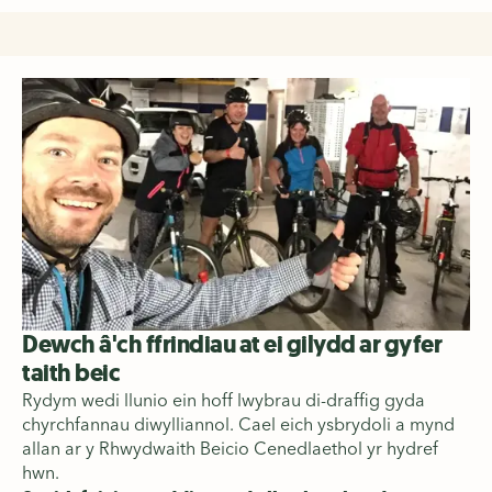
Dewch â'ch ffrindiau at ei gilydd ar gyfer
taith beic
Rydym wedi llunio ein hoff lwybrau di-draffig gyda
chyrchfannau diwylliannol. Cael eich ysbrydoli a mynd
allan ar y Rhwydwaith Beicio Cenedlaethol yr hydref
hwn.