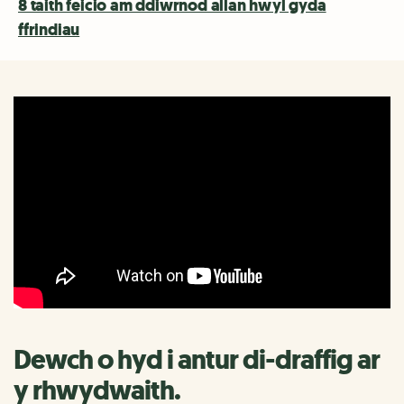
8 taith feicio am ddiwrnod allan hwyl gyda
ffrindiau
Dewch o hyd i antur di-draffig ar
y rhwydwaith.