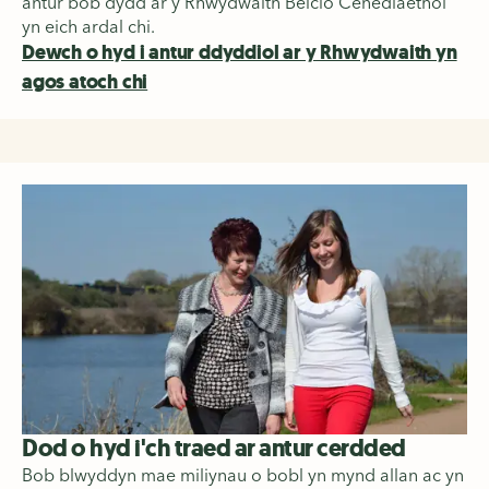
antur bob dydd ar y Rhwydwaith Beicio Cenedlaethol
yn eich ardal chi.
Dewch o hyd i antur ddyddiol ar y Rhwydwaith yn
agos atoch chi
Dod o hyd i'ch traed ar antur cerdded
Bob blwyddyn mae miliynau o bobl yn mynd allan ac yn