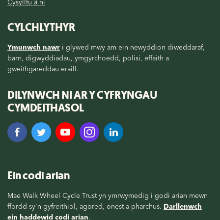
Cysylltu â ni
CYLCHLYTHYR
Ymunwch nawr
i glywed mwy am ein newyddion diweddaraf,
barn, digwyddiadau, ymgyrchoedd, polisi, effaith a
gweithgareddau eraill.
DILYNWCH NI AR Y CYFRYNGAU
CYMDEITHASOL
Ein codi arian
Mae Walk Wheel Cycle Trust yn ymrwymedig i godi arian mewn
ffordd sy'n gyfreithiol, agored, onest a pharchus.
Darllenwch
ein haddewid codi arian
.