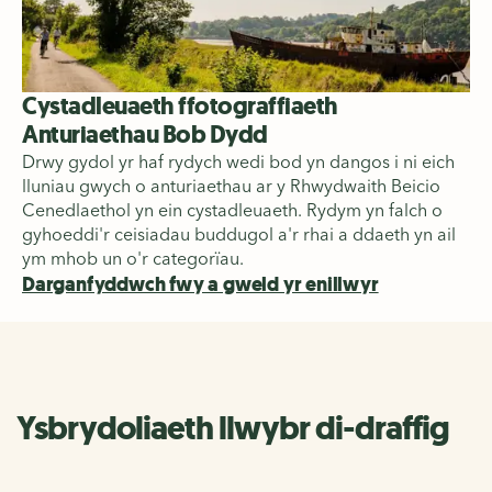
Cystadleuaeth ffotograffiaeth
Anturiaethau Bob Dydd
Drwy gydol yr haf rydych wedi bod yn dangos i ni eich
lluniau gwych o anturiaethau ar y Rhwydwaith Beicio
Cenedlaethol yn ein cystadleuaeth.
Rydym yn falch o
gyhoeddi'r ceisiadau buddugol a'r rhai a ddaeth yn ail
ym mhob un o'r categorïau.
Darganfyddwch fwy a gweld yr enillwyr
Ysbrydoliaeth llwybr di-draffig