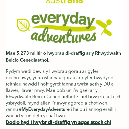
Mae 5,273 milltir o lwybrau di-draffig ar y Rhwydwaith
Beicio Cenedlaethol.
Rydym wedi dewis y llwybrau gorau ar gyfer
dechreuwyr, yr arosfannau gorau ar gyfer bwydydd,
teithiau hawdd i hoff gyrchfannau twristiaeth y DU a
llawer, llawer mwy. Mae pob un i'w gael ar y
Rhwydwaith Beicio Cenedlaethol. Cael brwse, cael eich
ysbrydoli, mynd allan i'r awyr agored a chofiwch
rannu
#MyEverydayAdventure
i helpu i annog eraill i
wneud yr un peth yr haf hwn.
Dod o hyd i lwybr di-draffig yn agos atoch chi