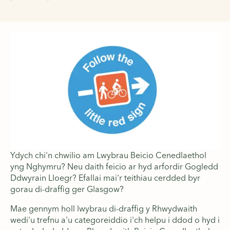
Ydych chi'n chwilio am Lwybrau Beicio Cenedlaethol
yng Nghymru? Neu daith feicio ar hyd arfordir Gogledd
Ddwyrain Lloegr? Efallai mai'r teithiau cerdded byr
gorau di-draffig ger Glasgow?
Mae gennym holl lwybrau di-draffig y Rhwydwaith
wedi'u trefnu a'u categoreiddio i'ch helpu i ddod o hyd i