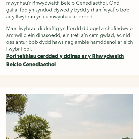
mwynhau'r Rhwydwaith Beicio Cenedlaethol. Ond
gallai fod yn syndod clywed y bydd y rhan fwyaf o bobl
ar y llwybrau yn eu mwynhau ar droed.
Mae llwybrau di-draffig yn ffordd ddiogel a chofiadwy o
archwilio ein dinasoedd, ein trefi a'n cefn gwlad, ac nid
oes antur bob dydd haws nag amble hamddenol ar eich
llwybr lleol.
Pori teithiau cerdded y ddinas ar y Rhwydwaith
Beicio Cenedlaethol