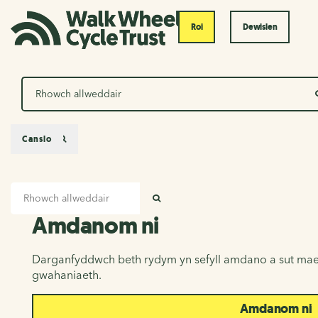
Roi
Dewislen
Chwilio
Canslo
Mewnbwn chwilio
Amdanom ni
CHWILIO
Amdanom ni
Darganfyddwch beth rydym yn sefyll amdano a sut mae
gwahaniaeth.
Amdanom ni