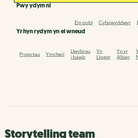
Pwy ydym ni
Ein pobl
Cyfarwyddwyr
Yr hyn rydym yn ei wneud
Llwybrau
Yn
Yn yr
Projectau
Ymchwil
i bawb
Lloegr
Alban
Storytelling team