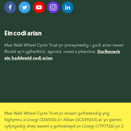
Ein codi arian
Mae Walk Wheel Cycle Trust yn ymrwymedig i godi arian mewn
ffordd sy'n gyfreithiol, agored, onest a pharchus.
Darllenwch
ein haddewid codi arian
.
Mae Walk Wheel Cycle Trust yn elusen gofrestredig yng
Nghymru a Lloegr (326550) a'r Alban (SC039263) ac yn gwmni
cyfyngedig drwy warant a gofrestrwyd yn Lloegr (1797726) yn 2