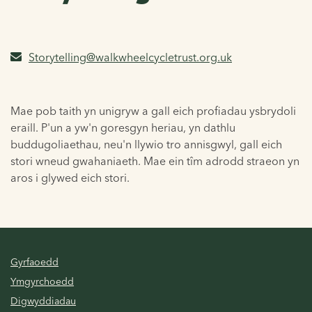
Storytelling@walkwheelcycletrust.org.uk
Mae pob taith yn unigryw a gall eich profiadau ysbrydoli
eraill. P'un a yw'n goresgyn heriau, yn dathlu
buddugoliaethau, neu'n llywio tro annisgwyl, gall eich
stori wneud gwahaniaeth. Mae ein tîm adrodd straeon yn
aros i glywed eich stori.
Gyrfaoedd
Ymgyrchoedd
Digwyddiadau