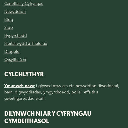
Canolfan y Cyfryngau
Newyddion
Blog
Siop
Hygyrchedd
Preifatrwydd a Thelerau
Diogelu
Cysylltu â ni
CYLCHLYTHYR
Ymunwch nawr
i glywed mwy am ein newyddion diweddaraf,
barn, digwyddiadau, ymgyrchoedd, polisi, effaith a
gweithgareddau eraill.
DILYNWCH NI AR Y CYFRYNGAU
CYMDEITHASOL