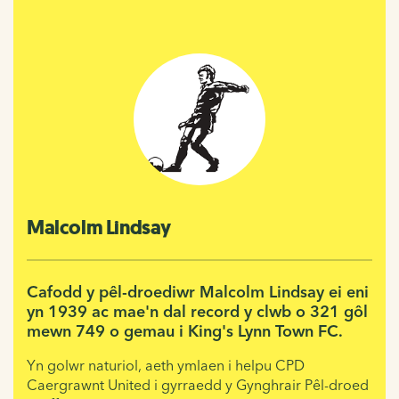
Malcolm Lindsay
Cafodd y pêl-droediwr Malcolm Lindsay ei eni
yn 1939 ac mae'n dal record y clwb o 321 gôl
mewn 749 o gemau i King's Lynn Town FC.
Yn golwr naturiol, aeth ymlaen i helpu CPD
Caergrawnt United i gyrraedd y Gynghrair Pêl-droed