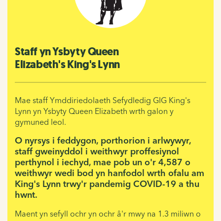
Staff yn Ysbyty Queen
Elizabeth's King's Lynn
Mae staff Ymddiriedolaeth Sefydledig GIG King's
Lynn yn Ysbyty Queen Elizabeth wrth galon y
gymuned leol.
O nyrsys i feddygon, porthorion i arlwywyr,
staff gweinyddol i weithwyr proffesiynol
perthynol i iechyd, mae pob un o'r 4,587 o
weithwyr wedi bod yn hanfodol wrth ofalu am
King's Lynn trwy'r pandemig COVID-19 a thu
hwnt.
Maent yn sefyll ochr yn ochr â'r mwy na 1.3 miliwn o