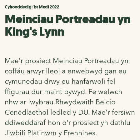
Cyhoeddedig: 1st Medi 2022
Meinciau Portreadau yn
King's Lynn
Mae'r prosiect Meinciau Portreadau yn
coffáu arwyr lleol a enwebwyd gan eu
cymunedau drwy eu hanfarwoli fel
ffigurau dur maint bywyd. Fe welwch
nhw ar lwybrau Rhwydwaith Beicio
Cenedlaethol ledled y DU. Mae'r fersiwn
ddiweddaraf hon o'r prosiect yn dathlu
Jiwbilî Platinwm y Frenhines.