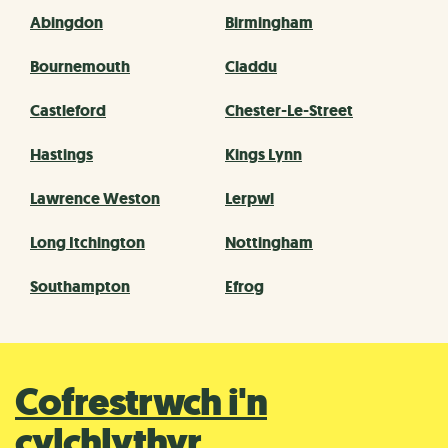
Abingdon
Birmingham
Bournemouth
Claddu
Castleford
Chester-Le-Street
Hastings
Kings Lynn
Lawrence Weston
Lerpwl
Long Itchington
Nottingham
Southampton
Efrog
Cofrestrwch i'n
cylchlythyr