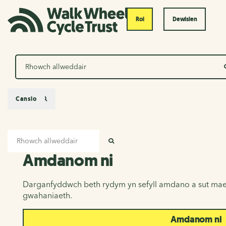
Roi
Dewislen
Chwilio
Canslo
Mewnbwn chwilio
Amdanom ni
CHWILIO
Amdanom ni
Darganfyddwch beth rydym yn sefyll amdano a sut mae
gwahaniaeth.
Amdanom ni