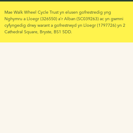
Mae Walk Wheel Cycle Trust yn elusen gofrestredig yng
Nghymru a Lloegr (326550) a'r Alban (SC039263) ac yn gwmni
cyfyngedig drwy warant a gofrestrwyd yn Lloegr (1797726) yn 2
Cathedral Square, Bryste, BS1 5DD.