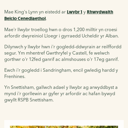
Mae King's Lynn yn eistedd ar
Lwybr 1
y
Rhwydwaith
Beicio Cenedlaethol
.
Mae'r llwybr troellog hwn o dros 1,200 milltir yn croesi
arfordir dwyreiniol Lloegr i gyrraedd Ucheldir yr Alban.
Dilynwch y llwybr hwn i'r gogledd-ddwyrain ar reilffordd
segur. Ym mhentref Gwrthryfel y Castell, fe welwch
gorthwr o'r 12fed ganrif ac almshouses o'r 17eg ganrif.
Ewch i'r gogledd i Sandringham, encil gwledig hardd y
Frenhines.
Yn Snettisham, gallwch adael y llwybr ag arwyddbyst a
mynd i'r gorllewin ar gyfer yr arfordir ac hafan bywyd
gwyllt RSPB Snettisham.