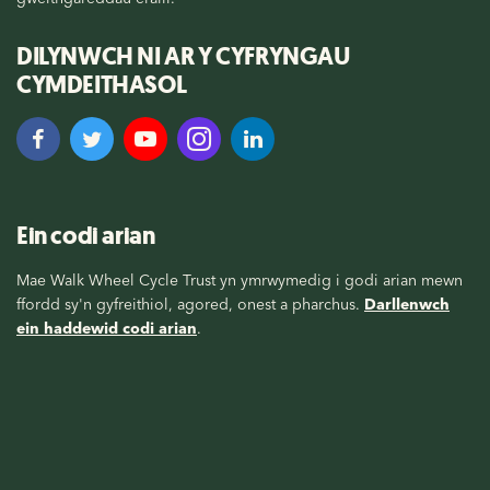
DILYNWCH NI AR Y CYFRYNGAU
CYMDEITHASOL
Ein codi arian
Mae Walk Wheel Cycle Trust yn ymrwymedig i godi arian mewn
ffordd sy'n gyfreithiol, agored, onest a pharchus.
Darllenwch
ein haddewid codi arian
.