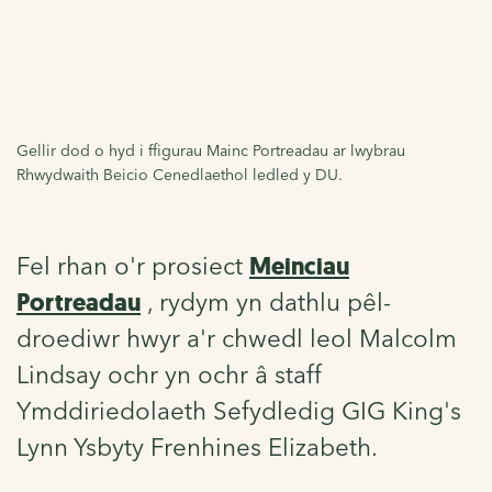
Gellir dod o hyd i ffigurau Mainc Portreadau ar lwybrau
Rhwydwaith Beicio Cenedlaethol ledled y DU.
Meinciau
Fel rhan o'r prosiect
Portreadau
, rydym yn dathlu pêl-
droediwr hwyr a'r chwedl leol Malcolm
Lindsay ochr yn ochr â staff
Ymddiriedolaeth Sefydledig GIG King's
Lynn Ysbyty Frenhines Elizabeth.