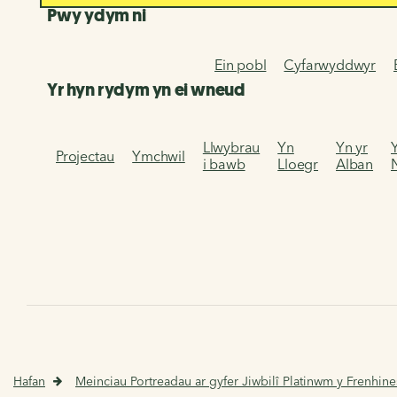
Pwy ydym ni
Ein pobl
Cyfarwyddwyr
Yr hyn rydym yn ei wneud
Llwybrau
Yn
Yn yr
Projectau
Ymchwil
i bawb
Lloegr
Alban
Hafan
Meinciau Portreadau ar gyfer Jiwbilî Platinwm y Frenhine