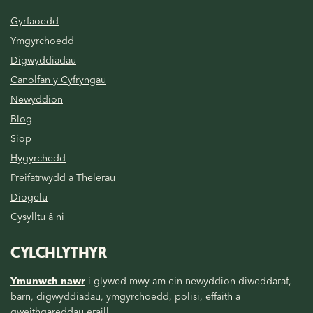
Gyrfaoedd
Ymgyrchoedd
Digwyddiadau
Canolfan y Cyfryngau
Newyddion
Blog
Siop
Hygyrchedd
Preifatrwydd a Thelerau
Diogelu
Cysylltu â ni
CYLCHLYTHYR
Ymunwch nawr
i glywed mwy am ein newyddion diweddaraf,
barn, digwyddiadau, ymgyrchoedd, polisi, effaith a
gweithgareddau eraill.