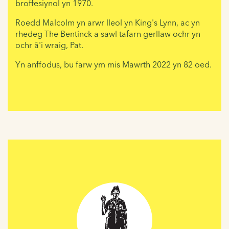
broffesiynol yn 1970.
Roedd Malcolm yn arwr lleol yn King's Lynn, ac yn
rhedeg The Bentinck a sawl tafarn gerllaw ochr yn
ochr â'i wraig, Pat.
Yn anffodus, bu farw ym mis Mawrth 2022 yn 82 oed.