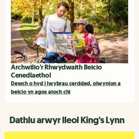
Archwilio'r Rhwydwaith Beicio
Cenedlaethol
Dewch o hyd i lwybrau cerdded, olwynion a
beicio yn agos atoch chi
Dathlu arwyr lleol King's Lynn