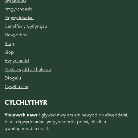
Gyrfaoedd
Ymgyrchoedd
Digwyddiadau
Canolfan y Cyfryngau
Newyddion
Blog
Siop
Hygyrchedd
Preifatrwydd a Thelerau
Diogelu
Cysylltu â ni
CYLCHLYTHYR
Ymunwch nawr
i glywed mwy am ein newyddion diweddaraf,
barn, digwyddiadau, ymgyrchoedd, polisi, effaith a
gweithgareddau eraill.