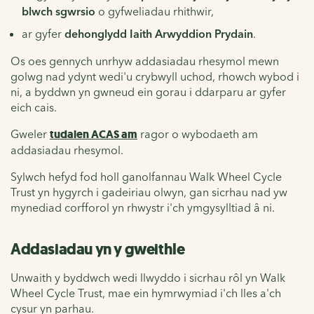
blwch sgwrsio
o gyfweliadau rhithwir,
ar gyfer
dehonglydd Iaith Arwyddion Prydain
.
Os oes gennych unrhyw addasiadau rhesymol mewn
golwg nad ydynt wedi'u crybwyll uchod, rhowch wybod i
ni, a byddwn yn gwneud ein gorau i ddarparu ar gyfer
eich cais.
Gweler
tudalen ACAS am
ragor o wybodaeth am
addasiadau rhesymol.
Sylwch hefyd fod holl ganolfannau Walk Wheel Cycle
Trust yn hygyrch i gadeiriau olwyn, gan sicrhau nad yw
mynediad corfforol yn rhwystr i'ch ymgysylltiad â ni.
Addasiadau yn y gweithle
Unwaith y byddwch wedi llwyddo i sicrhau rôl yn Walk
Wheel Cycle Trust, mae ein hymrwymiad i'ch lles a'ch
cysur yn parhau.