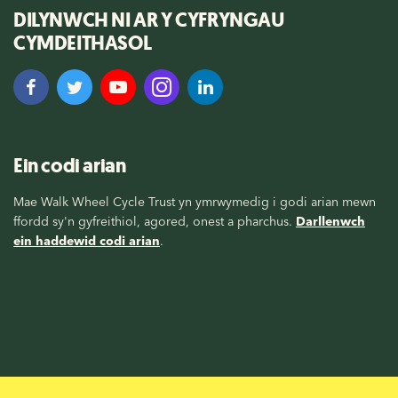
DILYNWCH NI AR Y CYFRYNGAU
CYMDEITHASOL
Ein codi arian
Mae Walk Wheel Cycle Trust yn ymrwymedig i godi arian mewn
ffordd sy'n gyfreithiol, agored, onest a pharchus.
Darllenwch
ein haddewid codi arian
.