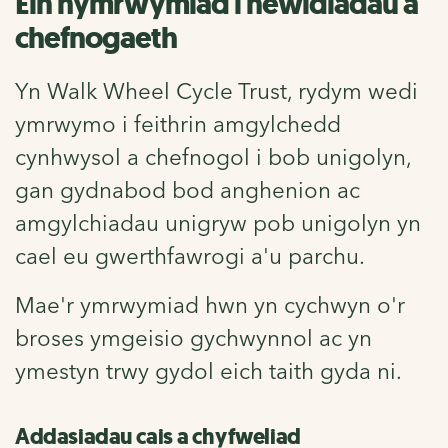
Ein hymrwymiad i newidiadau a
chefnogaeth
Yn Walk Wheel Cycle Trust, rydym wedi
ymrwymo i feithrin amgylchedd
cynhwysol a chefnogol i bob unigolyn,
gan gydnabod bod anghenion ac
amgylchiadau unigryw pob unigolyn yn
cael eu gwerthfawrogi a'u parchu.
Mae'r ymrwymiad hwn yn cychwyn o'r
broses ymgeisio gychwynnol ac yn
ymestyn trwy gydol eich taith gyda ni.
Addasiadau cais a chyfweliad