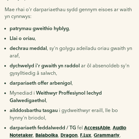
Mae rhai o'r darpariaethau sydd gennym eisoes ar waith
yn cynnwys:
patrymau gweithio hyblyg
,
Llai o oriau
,
dechrau meddal
, sy'n golygu adeiladu oriau gwaith yn
araf,
dychwelyd i'r gwaith yn raddol
ar ôl absenoldeb sy'n
gysylltiedig â salwch,
darpariaeth offer arbenigol
,
Mynediad i
Weithwyr Proffesiynol Iechyd
Galwedigaethol
,
ailddosbarthu tasgau
i gydweithwyr eraill, lle bo
hynny'n briodol,
darpariaeth feddalwedd / TG
fel
AccessAble
,
Audio
Notetaker
,
Balabolka
,
Dragon
,
F.Lux
,
Grammarly
,