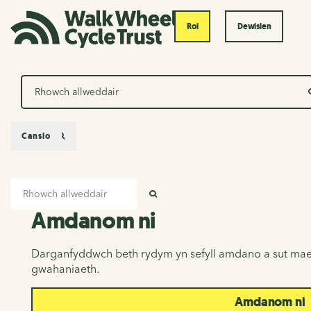
Roi
Dewislen
Chwilio
Canslo
Mewnbwn chwilio
Amdanom ni
CHWILIO
Amdanom ni
Darganfyddwch beth rydym yn sefyll amdano a sut mae
gwahaniaeth.
Amdanom ni