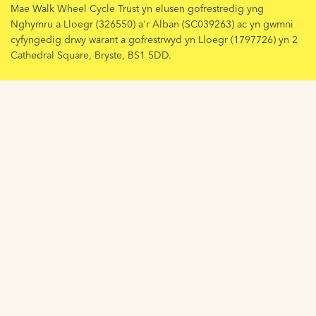
Mae Walk Wheel Cycle Trust yn elusen gofrestredig yng
Nghymru a Lloegr (326550) a'r Alban (SC039263) ac yn gwmni
cyfyngedig drwy warant a gofrestrwyd yn Lloegr (1797726) yn 2
Cathedral Square, Bryste, BS1 5DD.