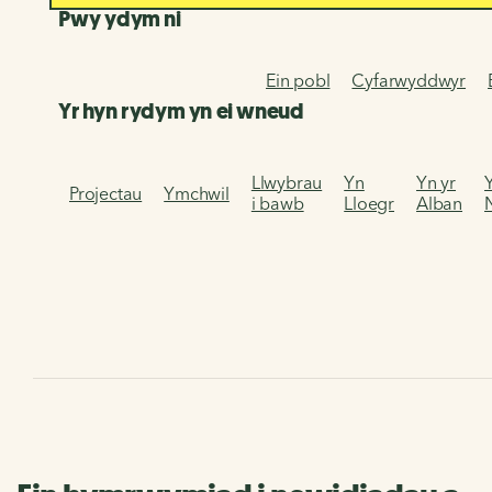
Pwy ydym ni
Ein pobl
Cyfarwyddwyr
Yr hyn rydym yn ei wneud
Llwybrau
Yn
Yn yr
Projectau
Ymchwil
i bawb
Lloegr
Alban