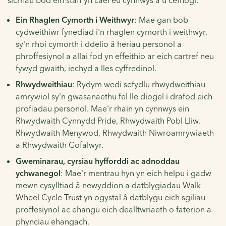
Ein Rhaglen Cymorth i Weithwyr
: Mae gan bob
cydweithiwr fynediad i'n rhaglen cymorth i weithwyr,
sy'n rhoi cymorth i ddelio â heriau personol a
phroffesiynol a allai fod yn effeithio ar eich cartref neu
fywyd gwaith, iechyd a lles cyffredinol.
Rhwydweithiau
: Rydym wedi sefydlu rhwydweithiau
amrywiol sy'n gwasanaethu fel lle diogel i drafod eich
profiadau personol. Mae'r rhain yn cynnwys ein
Rhwydwaith Cynnydd Pride, Rhwydwaith Pobl Lliw,
Rhwydwaith Menywod, Rhwydwaith Niwroamrywiaeth
a Rhwydwaith Gofalwyr.
Gweminarau, cyrsiau hyfforddi ac adnoddau
ychwanegol
: Mae'r mentrau hyn yn eich helpu i gadw
mewn cysylltiad â newyddion a datblygiadau Walk
Wheel Cycle Trust yn ogystal â datblygu eich sgiliau
proffesiynol ac ehangu eich dealltwriaeth o faterion a
phynciau ehangach.