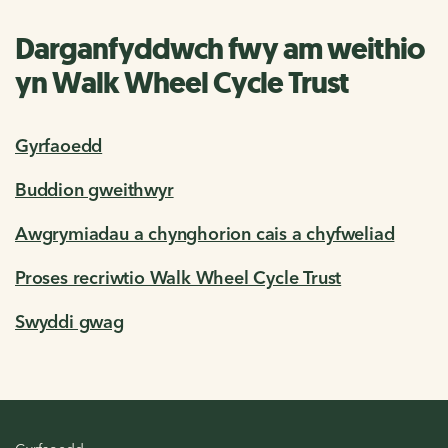
Darganfyddwch fwy am weithio
yn Walk Wheel Cycle Trust
Gyrfaoedd
Buddion gweithwyr
Awgrymiadau a chynghorion cais a chyfweliad
Proses recriwtio Walk Wheel Cycle Trust
Swyddi gwag