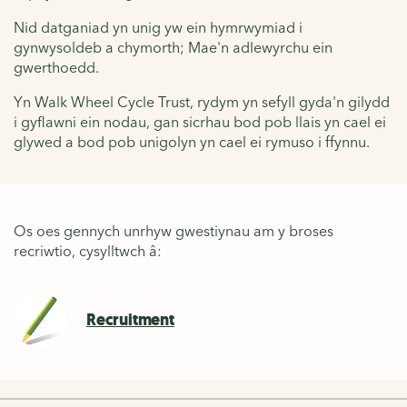
Nid datganiad yn unig yw ein hymrwymiad i
gynwysoldeb a chymorth; Mae'n adlewyrchu ein
gwerthoedd.
Yn Walk Wheel Cycle Trust, rydym yn sefyll gyda'n gilydd
i gyflawni ein nodau, gan sicrhau bod pob llais yn cael ei
glywed a bod pob unigolyn yn cael ei rymuso i ffynnu.
Os oes gennych unrhyw gwestiynau am y broses
recriwtio, cysylltwch â:
Recruitment