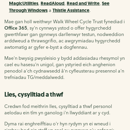
MagicUtilities
,
ReadAloud
,
Read and Write
,
See
Through Windows
a
Thistle Assistance
.
Mae gan holl weithwyr Walk Wheel Cycle Trust fynediad i
Office 365
, sy'n cynnwys ystod o offer hygyrchedd
gwerthfawr gan gynnwys darllenwyr testun, nodweddion
arddweud a thrawsgrifio, ac awgrymiadau hygyrchedd
awtomatig ar gyfer e-byst a dogfennau.
Mae'n bwysig pwysleisio y bydd addasiadau rhesymol yn
cael eu hasesu'n unigol, gan ystyried eich anghenion
penodol a'ch cydnawsedd â'n cyfleusterau presennol a'n
trefniadau TG/meddalwedd.
Lles, cysylltiad a thwf
Credwn fod meithrin lles, cysylltiad a thwf personol
aelodau ein tîm yn ganolog i'n llwyddiant ar y cyd.
Dyma rai enghreifftiau o'r hyn rydym yn ei wneud i
sicrhau bod ein staff yn cael eu cynnwys a'u cefnogi: