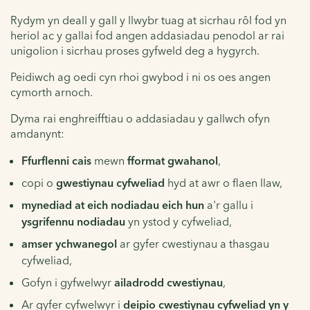
Rydym yn deall y gall y llwybr tuag at sicrhau rôl fod yn
heriol ac y gallai fod angen addasiadau penodol ar rai
unigolion i sicrhau proses gyfweld deg a hygyrch.
Peidiwch ag oedi cyn rhoi gwybod i ni os oes angen
cymorth arnoch.
Dyma rai enghreifftiau o addasiadau y gallwch ofyn
amdanynt:
Ffurflenni cais
mewn
fformat gwahanol
,
copi o
gwestiynau cyfweliad
hyd at awr o flaen llaw,
mynediad at eich nodiadau eich hun
a'r gallu i
ysgrifennu nodiadau
yn ystod y cyfweliad,
amser ychwanegol
ar gyfer cwestiynau a thasgau
cyfweliad,
Gofyn i gyfwelwyr
ailadrodd cwestiynau
,
Ar gyfer cyfwelwyr i
deipio cwestiynau cyfweliad yn y