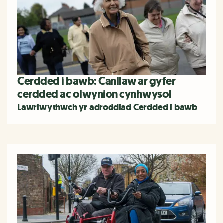
Cerdded i bawb: Canllaw ar gyfer
cerdded ac olwynion cynhwysol
Lawrlwythwch yr adroddiad Cerdded i bawb