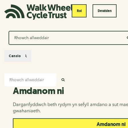
Roi
Dewislen
Chwilio
Canslo
Mewnbwn chwilio
Amdanom ni
CHWILIO
Amdanom ni
Darganfyddwch beth rydym yn sefyll amdano a sut mae
gwahaniaeth.
Amdanom ni