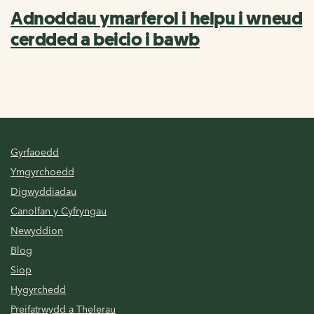
Adnoddau ymarferol i helpu i wneud
cerdded a beicio i bawb
Gyrfaoedd
Ymgyrchoedd
Digwyddiadau
Canolfan y Cyfryngau
Newyddion
Blog
Siop
Hygyrchedd
Preifatrwydd a Thelerau