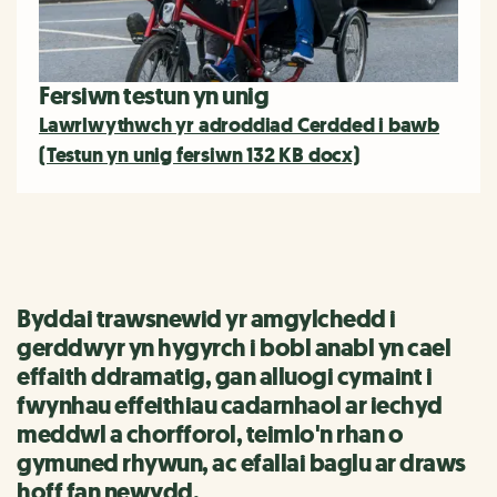
Fersiwn testun yn unig
Lawrlwythwch yr adroddiad Cerdded i bawb
(Testun yn unig fersiwn 132 KB docx)
Byddai trawsnewid yr amgylchedd i
gerddwyr yn hygyrch i bobl anabl yn cael
effaith ddramatig, gan alluogi cymaint i
fwynhau effeithiau cadarnhaol ar iechyd
meddwl a chorfforol, teimlo'n rhan o
gymuned rhywun, ac efallai baglu ar draws
hoff fan newydd.