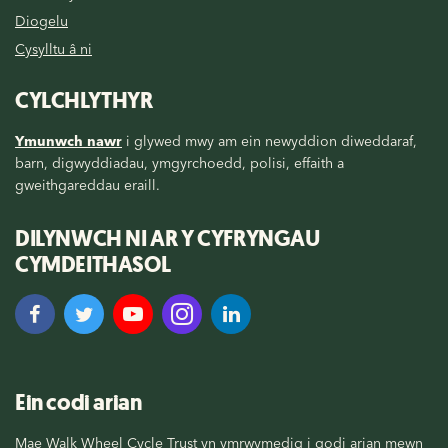
Diogelu
Cysylltu â ni
CYLCHLYTHYR
Ymunwch nawr
i glywed mwy am ein newyddion diweddaraf,
barn, digwyddiadau, ymgyrchoedd, polisi, effaith a
gweithgareddau eraill.
DILYNWCH NI AR Y CYFRYNGAU
CYMDEITHASOL
Ein codi arian
Mae Walk Wheel Cycle Trust yn ymrwymedig i godi arian mewn