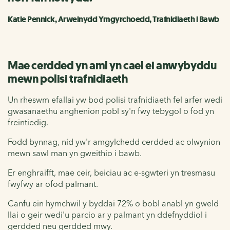
Katie Pennick, Arweinydd Ymgyrchoedd, Trafnidiaeth i Bawb
Mae cerdded yn aml yn cael ei anwybyddu
mewn polisi trafnidiaeth
Un rheswm efallai yw bod polisi trafnidiaeth fel arfer wedi
gwasanaethu anghenion pobl sy'n fwy tebygol o fod yn
freintiedig.
Fodd bynnag, nid yw'r amgylchedd cerdded ac olwynion
mewn sawl man yn gweithio i bawb.
Er enghraifft, mae ceir, beiciau ac e-sgwteri yn tresmasu
fwyfwy ar ofod palmant.
Canfu ein hymchwil y byddai 72% o bobl anabl yn gweld
llai o geir wedi'u parcio ar y palmant yn ddefnyddiol i
gerdded neu gerdded mwy.