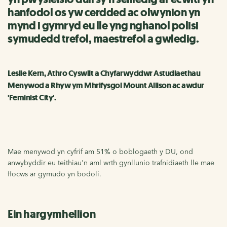
hanfodol os yw cerdded ac olwynion yn
mynd i gymryd eu lle yng nghanol polisi
symudedd trefol, maestrefol a gwledig.
Leslie Kern, Athro Cyswllt a Chyfarwyddwr Astudiaethau
Menywod a Rhyw ym Mhrifysgol Mount Allison ac awdur
'Feminist City'.
Mae menywod yn cyfrif am 51% o boblogaeth y DU, ond
anwybyddir eu teithiau'n aml wrth gynllunio trafnidiaeth lle mae
ffocws ar gymudo yn bodoli.
Ein hargymhellion