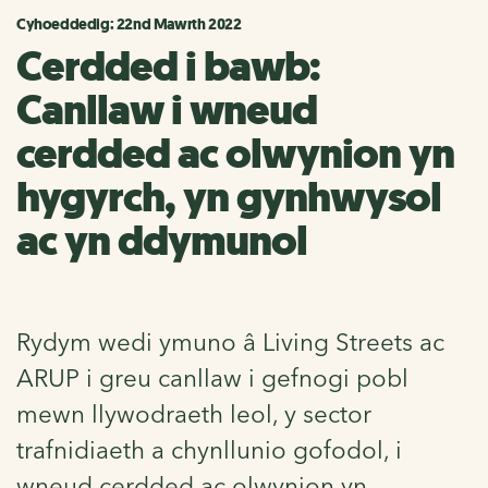
Cyhoeddedig: 22nd Mawrth 2022
Cerdded i bawb:
Canllaw i wneud
cerdded ac olwynion yn
hygyrch, yn gynhwysol
ac yn ddymunol
Rydym wedi ymuno â Living Streets ac
ARUP i greu canllaw i gefnogi pobl
mewn llywodraeth leol, y sector
trafnidiaeth a chynllunio gofodol, i
wneud cerdded ac olwynion yn