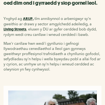
oed dim ond i gyrraedd y siop gornel leol.
Ynghyd ag
ARUP,
tîm annibynnol
o arbenigwyr sy'n
gweithio ar draws y sector amgylchedd adeiledig,
a
Living Streets
, elusen y DU ar gyfer cerdded bob dydd,
rydym wedi creu canllaw i wneud cerdded i bawb.
Mae'r canllaw hwn wedi'i gynllunio i gefnogi
llywodraethau cenedlaethol a lleol gan gynnwys
gweithwyr proffesiynol trafnidiaeth a chynllunio gofodol,
sefydliadau sy'n helpu i wella bywydau pobl a allai fod ar
y cyrion, ac unrhyw un sy'n helpu i wneud cerdded ac
olwynion yn fwy cynhwysol.