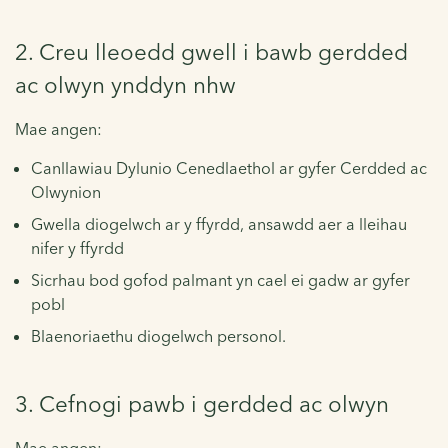
2. Creu lleoedd gwell i bawb gerdded
ac olwyn ynddyn nhw
Mae angen:
Canllawiau Dylunio Cenedlaethol ar gyfer Cerdded ac
Olwynion
Gwella diogelwch ar y ffyrdd, ansawdd aer a lleihau
nifer y ffyrdd
Sicrhau bod gofod palmant yn cael ei gadw ar gyfer
pobl
Blaenoriaethu diogelwch personol.
3. Cefnogi pawb i gerdded ac olwyn
Mae angen: