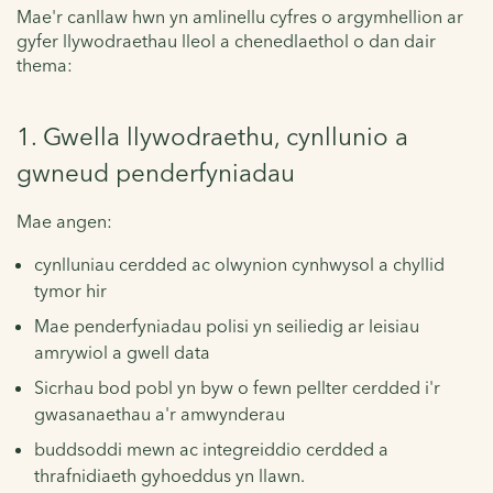
Mae'r canllaw hwn yn amlinellu cyfres o argymhellion ar
gyfer llywodraethau lleol a chenedlaethol o dan dair
thema:
1. Gwella llywodraethu, cynllunio a
gwneud penderfyniadau
Mae angen:
cynlluniau cerdded ac olwynion cynhwysol a chyllid
tymor hir
Mae penderfyniadau polisi yn seiliedig ar leisiau
amrywiol a gwell data
Sicrhau bod pobl yn byw o fewn pellter cerdded i'r
gwasanaethau a'r amwynderau
buddsoddi mewn ac integreiddio cerdded a
thrafnidiaeth gyhoeddus yn llawn.