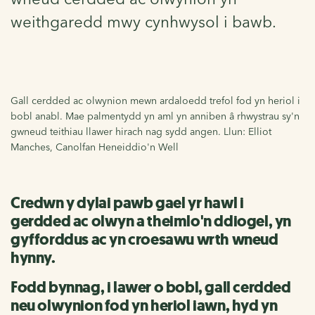
weithgaredd mwy cynhwysol i bawb.
Gall cerdded ac olwynion mewn ardaloedd trefol fod yn heriol i
bobl anabl. Mae palmentydd yn aml yn anniben â rhwystrau sy'n
gwneud teithiau llawer hirach nag sydd angen. Llun: Elliot
Manches, Canolfan Heneiddio'n Well
Credwn y dylai pawb gael yr hawl i
gerdded ac olwyn a theimlo'n ddiogel, yn
gyfforddus ac yn croesawu wrth wneud
hynny.
Fodd bynnag, i lawer o bobl, gall cerdded
neu olwynion fod yn heriol iawn, hyd yn