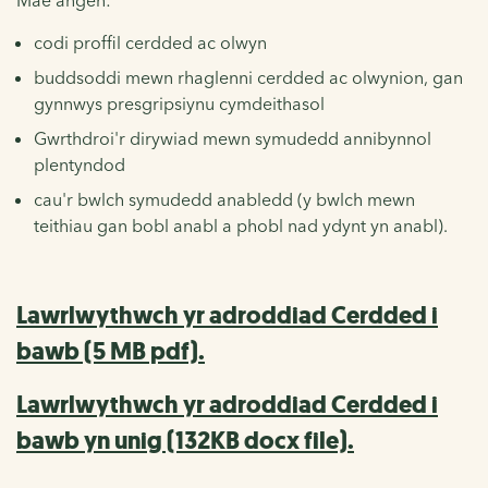
codi proffil cerdded ac olwyn
buddsoddi mewn rhaglenni cerdded ac olwynion, gan
gynnwys presgripsiynu cymdeithasol
Gwrthdroi'r dirywiad mewn symudedd annibynnol
plentyndod
cau'r bwlch symudedd anabledd (y bwlch mewn
teithiau gan bobl anabl a phobl nad ydynt yn anabl).
Lawrlwythwch yr adroddiad Cerdded i
bawb (5 MB pdf).
Lawrlwythwch yr adroddiad Cerdded i
bawb yn unig (132KB docx file).