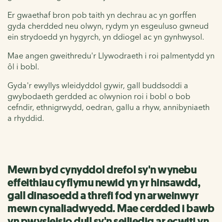
Er gwaethaf bron pob taith yn dechrau ac yn gorffen
gyda cherdded neu olwyn, rydym yn esgeuluso gwneud
ein strydoedd yn hygyrch, yn ddiogel ac yn gynhwysol.
Mae angen gweithredu'r Llywodraeth i roi palmentydd yn
ôl i bobl.
Gyda'r ewyllys wleidyddol gywir, gall buddsoddi a
gwybodaeth gerdded ac olwynion roi i bobl o bob
cefndir, ethnigrwydd, oedran, gallu a rhyw, annibyniaeth
a rhyddid.
Mewn byd cynyddol drefol sy'n wynebu
effeithiau cyflymu newid yn yr hinsawdd,
gall dinasoedd a threfi fod yn arweinwyr
mewn cynaliadwyedd. Mae cerdded i bawb
yn pwysleisio dull sy'n seiliedig ar ecwiti yn