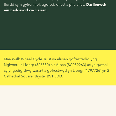
ffordd sy'n gyfreithiol, agored, onest a pharchus.
Darllenwch
ein haddewid codi arian
.
Mae Walk Wheel Cycle Trust yn elusen gofrestredig yng
Nghymru a Lloegr (326550) a'r Alban (SC039263) ac yn gwmni
cyfyngedig drwy warant a gofrestrwyd yn Lloegr (1797726) yn 2
Cathedral Square, Bryste, BS1 5DD.