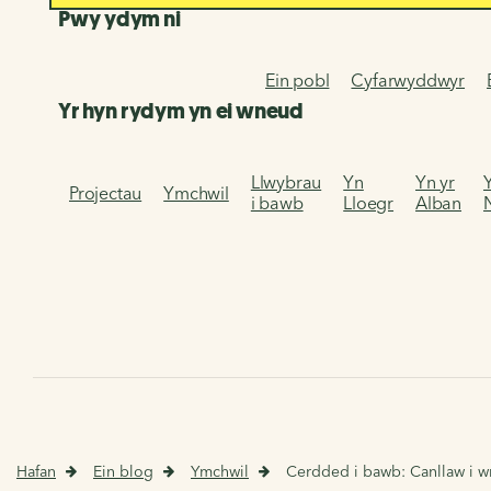
Pwy ydym ni
Ein pobl
Cyfarwyddwyr
Yr hyn rydym yn ei wneud
Llwybrau
Yn
Yn yr
Projectau
Ymchwil
i bawb
Lloegr
Alban
Hafan
Ein blog
Ymchwil
Cerdded i bawb: Canllaw i 