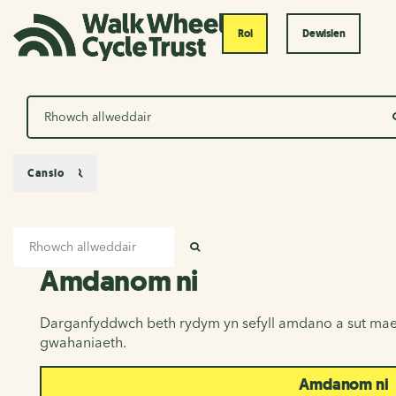
Roi
Dewislen
Chwilio
Canslo
Mewnbwn chwilio
Amdanom ni
CHWILIO
Amdanom ni
Darganfyddwch beth rydym yn sefyll amdano a sut mae
gwahaniaeth.
Amdanom ni