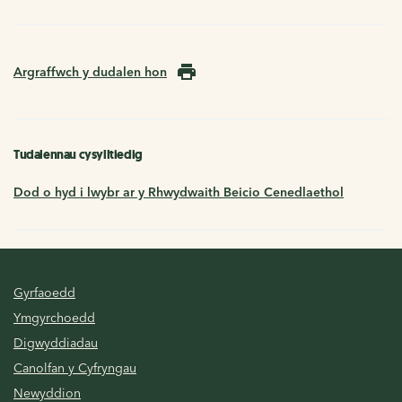
Argraffwch y dudalen hon
Tudalennau cysylltiedig
Dod o hyd i lwybr ar y Rhwydwaith Beicio Cenedlaethol
Gyrfaoedd
Ymgyrchoedd
Digwyddiadau
Canolfan y Cyfryngau
Newyddion