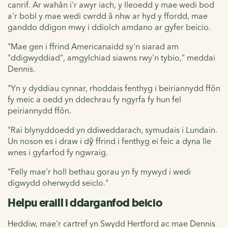
canrif. Ar wahân i'r awyr iach, y lleoedd y mae wedi bod
a'r bobl y mae wedi cwrdd â nhw ar hyd y ffordd, mae
ganddo ddigon mwy i ddiolch amdano ar gyfer beicio.
"Mae gen i ffrind Americanaidd sy'n siarad am
"ddigwyddiad", amgylchiad siawns rwy'n tybio," meddai
Dennis.
"Yn y dyddiau cynnar, rhoddais fenthyg i beiriannydd ffôn
fy meic a oedd yn ddechrau fy ngyrfa fy hun fel
peiriannydd ffôn.
"Rai blynyddoedd yn ddiweddarach, symudais i Lundain.
Un noson es i draw i dŷ ffrind i fenthyg ei feic a dyna lle
wnes i gyfarfod fy ngwraig.
"Felly mae'r holl bethau gorau yn fy mywyd i wedi
digwydd oherwydd seiclo."
Helpu eraill i ddarganfod beicio
Heddiw, mae'r cartref yn Swydd Hertford ac mae Dennis