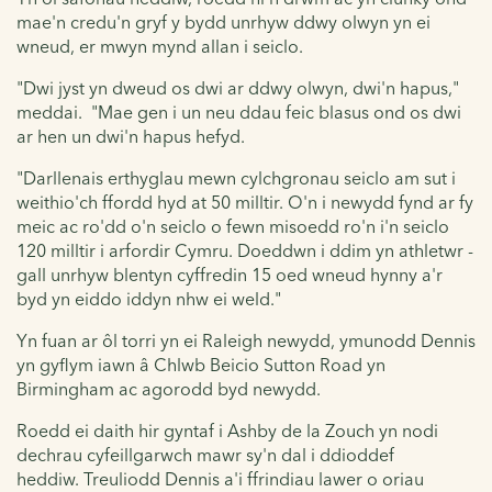
mae'n credu'n gryf y bydd unrhyw ddwy olwyn yn ei
wneud, er mwyn mynd allan i seiclo.
"Dwi jyst yn dweud os dwi ar ddwy olwyn, dwi'n hapus,"
meddai. "Mae gen i un neu ddau feic blasus ond os dwi
ar hen un dwi'n hapus hefyd.
"Darllenais erthyglau mewn cylchgronau seiclo am sut i
weithio'ch ffordd hyd at 50 milltir. O'n i newydd fynd ar fy
meic ac ro'dd o'n seiclo o fewn misoedd ro'n i'n seiclo
120 milltir i arfordir Cymru.
Doeddwn i ddim yn athletwr -
gall unrhyw blentyn cyffredin 15 oed wneud hynny a'r
byd yn eiddo iddyn nhw ei weld."
Yn fuan ar ôl torri yn ei Raleigh newydd, ymunodd Dennis
yn gyflym iawn â Chlwb Beicio Sutton Road yn
Birmingham ac agorodd byd newydd.
Roedd ei daith hir gyntaf i Ashby de la Zouch yn nodi
dechrau cyfeillgarwch mawr sy'n dal i ddioddef
heddiw.
Treuliodd Dennis a'i ffrindiau lawer o oriau