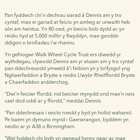
Pan fyddwch chi'n dechrau siarad â Dennis am y tro
cyntaf, mae ei gariad at feicio yn amlwg ar unwaith heb
sôn am heintus. Yn 80 oed, yn beicio bob dydd ac yn
reidio hyd at 5,000 milltir y flwyddyn, mae ganddo
ddigon o brofiadau i'w rhannu.
Yn gefnogwr Walk Wheel Cycle Trust ers diwedd yr
wythdegau, clywodd Dennis am yr elusen am y tro cyntaf
pan ddechreuodd ymweld â'i feibion yn y brifysgol yng
Nghaerfaddon a Bryste a reidio Llwybr Rheilffordd Bryste
a Chaerfaddon ardderchog.
"Dwi'n feiciwr ffordd, nid beiciwr mynydd ond mae'n neis
cael dod oddi ar y ffordd," meddai Dennis.
"Pan ddechreuais i seiclo roedd y byd yn hollol wahanol.
Pe baem yn dymuno mynd i Gaerwrangon, byddem yn
neidio ar yr A38 o Birmingham.
"Wel fyddech chi byth yn gwneud hynny nawr ac mae