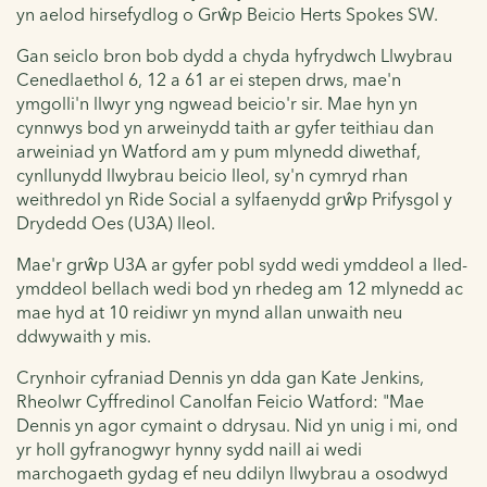
yn aelod hirsefydlog o Grŵp Beicio Herts Spokes SW.
Gan seiclo bron bob dydd a chyda hyfrydwch Llwybrau
Cenedlaethol 6, 12 a 61 ar ei stepen drws, mae'n
ymgolli'n llwyr yng ngwead beicio'r sir.
Mae hyn yn
cynnwys bod yn arweinydd taith ar gyfer teithiau dan
arweiniad yn Watford am y pum mlynedd diwethaf,
cynllunydd llwybrau beicio lleol, sy'n cymryd rhan
weithredol yn Ride Social a sylfaenydd grŵp Prifysgol y
Drydedd Oes (U3A) lleol.
Mae'r grŵp U3A ar gyfer pobl sydd wedi ymddeol a lled-
ymddeol bellach wedi bod yn rhedeg am 12 mlynedd ac
mae hyd at 10 reidiwr yn mynd allan unwaith neu
ddwywaith y mis.
Crynhoir cyfraniad Dennis yn dda gan Kate Jenkins,
Rheolwr Cyffredinol Canolfan Feicio Watford: "Mae
Dennis yn agor cymaint o ddrysau. Nid yn unig i mi, ond
yr holl gyfranogwyr hynny sydd naill ai wedi
marchogaeth gydag ef neu ddilyn llwybrau a osodwyd