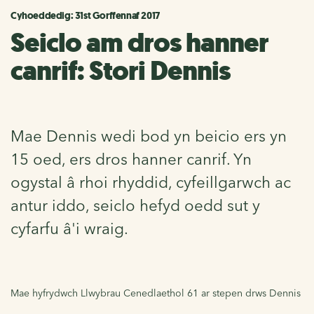
Cyhoeddedig: 31st Gorffennaf 2017
Seiclo am dros hanner
canrif: Stori Dennis
Mae Dennis wedi bod yn beicio ers yn
15 oed, ers dros hanner canrif. Yn
ogystal â rhoi rhyddid, cyfeillgarwch ac
antur iddo, seiclo hefyd oedd sut y
cyfarfu â'i wraig.
Mae hyfrydwch Llwybrau Cenedlaethol 61 ar stepen drws Dennis