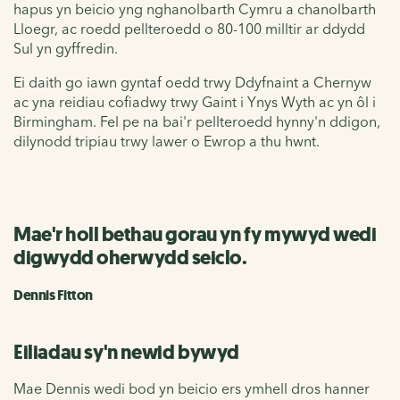
hapus yn beicio yng nghanolbarth Cymru a chanolbarth
Lloegr, ac roedd pellteroedd o 80-100 milltir ar ddydd
Sul yn gyffredin.
Ei daith go iawn gyntaf oedd trwy Ddyfnaint a Chernyw
ac yna reidiau cofiadwy trwy Gaint i Ynys Wyth ac yn ôl i
Birmingham.
Fel pe na bai'r pellteroedd hynny'n ddigon,
dilynodd tripiau trwy lawer o Ewrop a thu hwnt.
Mae'r holl bethau gorau yn fy mywyd wedi
digwydd oherwydd seiclo.
Dennis Fitton
Eiliadau sy'n newid bywyd
Mae Dennis wedi bod yn beicio ers ymhell dros hanner