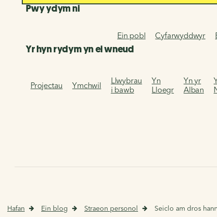
Pwy ydym ni
Ein pobl
Cyfarwyddwyr
Yr hyn rydym yn ei wneud
Llwybrau
Yn
Yn yr
Projectau
Ymchwil
i bawb
Lloegr
Alban
Hafan
Ein blog
Straeon personol
Seiclo am dros hanne