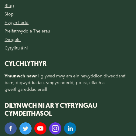
Blog
Siop
Hygyrchedd
Preifatrwydd a Thelerau
Diogelu
Cysylltu â ni
CYLCHLYTHYR
Ymunwch nawr
i glywed mwy am ein newyddion diweddaraf,
barn, digwyddiadau, ymgyrchoedd, polisi, effaith a
gweithgareddau eraill.
DILYNWCH NI AR Y CYFRYNGAU
CYMDEITHASOL