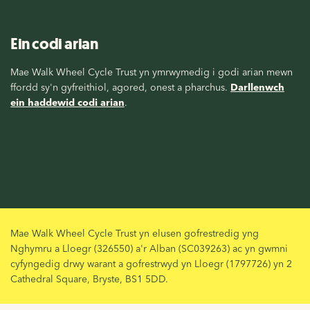
Ein codi arian
Mae Walk Wheel Cycle Trust yn ymrwymedig i godi arian mewn
ffordd sy'n gyfreithiol, agored, onest a pharchus.
Darllenwch
ein haddewid codi arian
.
Mae Walk Wheel Cycle Trust yn elusen gofrestredig yng
Nghymru a Lloegr (326550) a'r Alban (SC039263) ac yn gwmni
cyfyngedig drwy warant a gofrestrwyd yn Lloegr (1797726) yn 2
Cathedral Square, Bryste, BS1 5DD.