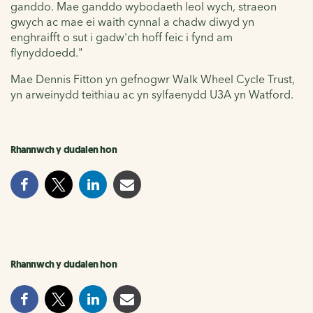
ganddo. Mae ganddo wybodaeth leol wych, straeon
gwych ac mae ei waith cynnal a chadw diwyd yn
enghraifft o sut i gadw'ch hoff feic i fynd am
flynyddoedd."
Mae Dennis Fitton yn gefnogwr Walk Wheel Cycle Trust,
yn arweinydd teithiau ac yn sylfaenydd U3A yn Watford.
Rhannwch y dudalen hon
Rhannwch y dudalen hon