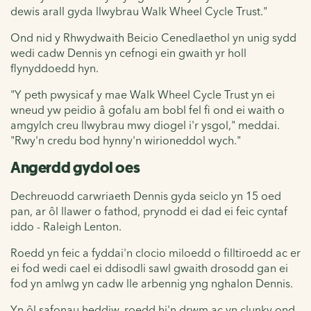
dewis arall gyda llwybrau Walk Wheel Cycle Trust."
Ond nid y Rhwydwaith Beicio Cenedlaethol yn unig sydd
wedi cadw Dennis yn cefnogi ein gwaith yr holl
flynyddoedd hyn.
"Y peth pwysicaf y mae Walk Wheel Cycle Trust yn ei
wneud yw peidio â gofalu am bobl fel fi ond ei waith o
amgylch creu llwybrau mwy diogel i'r ysgol," meddai.
"Rwy'n credu bod hynny'n wirioneddol wych."
Angerdd gydol oes
Dechreuodd carwriaeth Dennis gyda seiclo yn 15 oed
pan, ar ôl llawer o fathod, prynodd ei dad ei feic cyntaf
iddo - Raleigh Lenton.
Roedd yn feic a fyddai'n clocio miloedd o filltiroedd ac er
ei fod wedi cael ei ddisodli sawl gwaith drosodd gan ei
fod yn amlwg yn cadw lle arbennig yng nghalon Dennis.
Yn ôl safonau heddiw, roedd hi'n drwm ac yn clunky ond