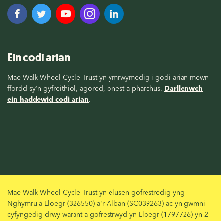
Ein codi arian
Mae Walk Wheel Cycle Trust yn ymrwymedig i godi arian mewn
ffordd sy'n gyfreithiol, agored, onest a pharchus.
Darllenwch
ein haddewid codi arian
.
Mae Walk Wheel Cycle Trust yn elusen gofrestredig yng
Nghymru a Lloegr (326550) a'r Alban (SC039263) ac yn gwmni
cyfyngedig drwy warant a gofrestrwyd yn Lloegr (1797726) yn 2