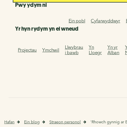
Pwy ydym ni
Ein pobl
Cyfarwyddwyr
Yr hyn rydym yn ei wneud
Llwybrau
Yn
Yn yr
Projectau
Ymchwil
i bawb
Lloegr
Alban
Hafan
Ein blog
Straeon personol
'Rhowch gynnig ar E