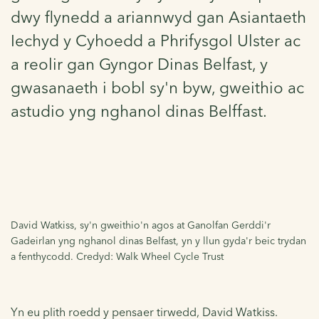
dwy flynedd a ariannwyd gan Asiantaeth
Iechyd y Cyhoedd a Phrifysgol Ulster ac
a reolir gan Gyngor Dinas Belfast, y
gwasanaeth i bobl sy'n byw, gweithio ac
astudio yng nghanol dinas Belffast.
David Watkiss, sy'n gweithio'n agos at Ganolfan Gerddi'r
Gadeirlan yng nghanol dinas Belfast, yn y llun gyda'r beic trydan
a fenthycodd. Credyd: Walk Wheel Cycle Trust
Yn eu plith roedd y pensaer tirwedd, David Watkiss.