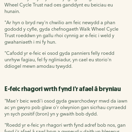
Wheel Cycle Trust nad oes ganddynt eu beiciau eu
hunain.
"Ar hyn o bryd rwy'n chwilio am feic newydd a phan
gododd y cyfle, gyda chefnogaeth Walk Wheel Cycle
Trust roeddwn yn gallu rhoi cynnig ar e-feic i weld y
gwahaniaeth i mi fy hun.
"Cafodd yr e-feic ei osod gyda panniers felly roedd
unrhyw fagiau, fel fy ngliniadur, yn cael eu storio'n
ddiogel mewn amodau tywydd.
E-feic rhagori wrth fynd i'r afael â bryniau
"Mae'r beic wedi'i osod gyda gwarchodwyr mwd da iawn
ac yn gwyro pob glaw o'r olwynion gan sicrhau cyrraedd
yn sych positif (bron) yn y gwaith bob dydd.
"Roedd yr e-feic yn rhagori wrth fynd adref bob nos, gan
fynd i'r afael â sawl bryn a gwneud y daith yn bleserus