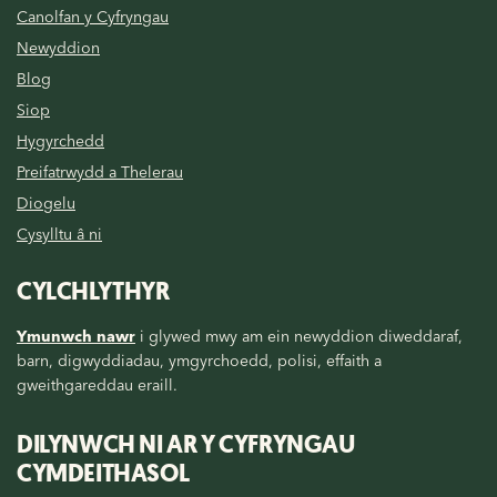
Canolfan y Cyfryngau
Newyddion
Blog
Siop
Hygyrchedd
Preifatrwydd a Thelerau
Diogelu
Cysylltu â ni
CYLCHLYTHYR
Ymunwch nawr
i glywed mwy am ein newyddion diweddaraf,
barn, digwyddiadau, ymgyrchoedd, polisi, effaith a
gweithgareddau eraill.
DILYNWCH NI AR Y CYFRYNGAU
CYMDEITHASOL