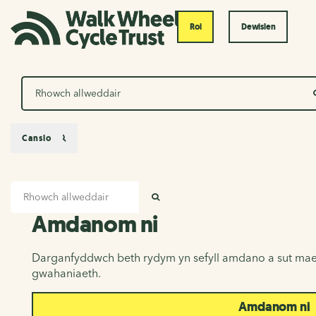
Roi
Dewislen
Chwilio
Canslo
Mewnbwn chwilio
Amdanom ni
CHWILIO
Amdanom ni
Darganfyddwch beth rydym yn sefyll amdano a sut mae
gwahaniaeth.
Amdanom ni