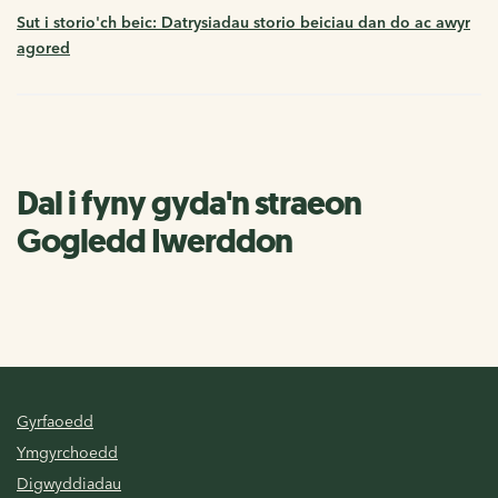
Sut i storio'ch beic: Datrysiadau storio beiciau dan do ac awyr
agored
Dal i fyny gyda'n straeon
Gogledd Iwerddon
Gyrfaoedd
Ymgyrchoedd
Digwyddiadau