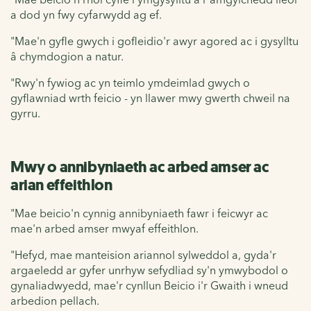
a dod yn fwy cyfarwydd ag ef.
"Mae'n gyfle gwych i gofleidio'r awyr agored ac i gysylltu
â chymdogion a natur.
"Rwy'n fywiog ac yn teimlo ymdeimlad gwych o
gyflawniad wrth feicio - yn llawer mwy gwerth chweil na
gyrru.
Mwy o annibyniaeth ac arbed amser ac
arian effeithlon
"Mae beicio'n cynnig annibyniaeth fawr i feicwyr ac
mae'n arbed amser mwyaf effeithlon.
"Hefyd, mae manteision ariannol sylweddol a, gyda'r
argaeledd ar gyfer unrhyw sefydliad sy'n ymwybodol o
gynaliadwyedd, mae'r cynllun Beicio i'r Gwaith i wneud
arbedion pellach.