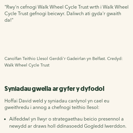
"Rwy'n cefnogi Walk Wheel Cycle Trust wrth i Walk Wheel
Cycle Trust gefnogi beicwyr. Daliwch ati gyda'r gwaith
da!"
Canolfan Teithio Llesol Gerddi'r Gadeirlan yn Belfast. Credyd:
Walk Wheel Cycle Trust
Syniadau gwella ar gyfer y dyfodol
Hoffai David weld y syniadau canlynol yn cael eu
gweithredu i annog a chefnogi teithio llesol:
Ailfeddwl yn llwyr o strategaethau beicio presennol a
newydd ar draws holl ddinasoedd Gogledd Iwerddon.