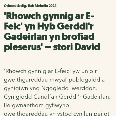
Cyhoeddedig: 18th Mehefin 2024
'Rhowch gynnig ar E-
Feic' yn Hyb Gerddi'r
Gadeirlan yn brofiad
pleserus' – stori David
'Rhowch gynnig ar E-feic' yw un o'r
gweithgareddau mwyaf poblogaidd a
gynigiwn yng Ngogledd Iwerddon.
Cynigiodd Canolfan Gerddi'r Gadeirlan,
lle gwnaethom gyflwyno
gweithgareddau yn ystod cynllun peilot