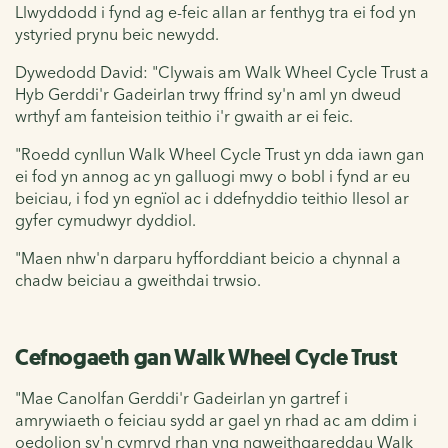
Llwyddodd i fynd ag e-feic allan ar fenthyg tra ei fod yn
ystyried prynu beic newydd.
Dywedodd David: "Clywais am Walk Wheel Cycle Trust a
Hyb Gerddi'r Gadeirlan trwy ffrind sy'n aml yn dweud
wrthyf am fanteision teithio i'r gwaith ar ei feic.
"Roedd cynllun Walk Wheel Cycle Trust yn dda iawn gan
ei fod yn annog ac yn galluogi mwy o bobl i fynd ar eu
beiciau, i fod yn egnïol ac i ddefnyddio teithio llesol ar
gyfer cymudwyr dyddiol.
"Maen nhw'n darparu hyfforddiant beicio a chynnal a
chadw beiciau a gweithdai trwsio.
Cefnogaeth gan Walk Wheel Cycle Trust
"Mae Canolfan Gerddi'r Gadeirlan yn gartref i
amrywiaeth o feiciau sydd ar gael yn rhad ac am ddim i
oedolion sy'n cymryd rhan yng ngweithgareddau Walk