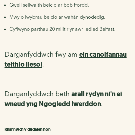
Gwell seilwaith beicio ar bob ffordd.
Mwy o lwybrau beicio ar wahân dynodedig.
Cyflwyno parthau 20 milltir yr awr ledled Belfast.
ein canolfannau
Darganfyddwch fwy am
teithio llesol
.
arall rydyn ni'n ei
Darganfyddwch beth
wneud yng Ngogledd Iwerddon
.
Rhannwch y dudalen hon