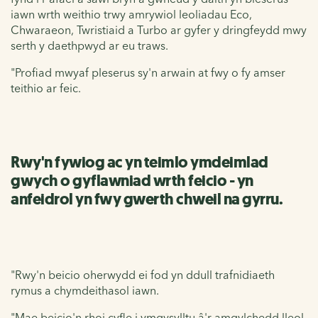
iawn wrth weithio trwy amrywiol leoliadau Eco,
Chwaraeon, Twristiaid a Turbo ar gyfer y dringfeydd mwy
serth y daethpwyd ar eu traws.
"Profiad mwyaf pleserus sy'n arwain at fwy o fy amser
teithio ar feic.
Rwy'n fywiog ac yn teimlo ymdeimlad
gwych o gyflawniad wrth feicio - yn
anfeidrol yn fwy gwerth chweil na gyrru.
"Rwy'n beicio oherwydd ei fod yn ddull trafnidiaeth
rymus a chymdeithasol iawn.
"Mae beicio'n rhoi cyfle i ymgysylltu â'r amgylchedd lleol