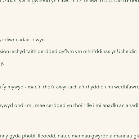
r Alban
, yw ei gwneud yn haws i'r 1.4 miliwn o bobl 50-69 oe
yddiwr cadair olwyn.
ision iechyd taith gerdded gyflym ym mhrifddinas yr Ucheldir.
y.
y mywyd - mae'n rhoi'r awyr iach a'r rhyddid i mi werthfawrogi,
mywyd ond i mi, mae cerdded yn rhoi'r lle i mi anadlu ac anadl
hynny gyda phobl, lleoedd, natur, mannau gwyrdd a mannau gl