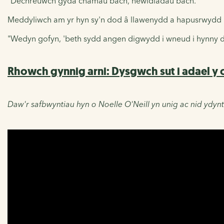
"Dechreuwch gyda chamau bach, newidiadau bach.
Meddyliwch am yr hyn sy'n dod â llawenydd a hapusrwydd i c
"Wedyn gofyn, 'beth sydd angen digwydd i wneud i hynny 
Rhowch gynnig arni: Dysgwch sut i
adael y 
Daw'r safbwyntiau hyn o Noelle O'Neill yn unig ac nid ydynt