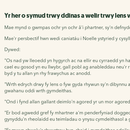
Yr her o symud trwy ddinas a welir trwy lens
Mae mynd o gwmpas ochr yn ochr â'i phartner, sy'n defnydd
Mae'r persbectif hwn wedi caniatáu i Noelle ystyried y cysy
Dywed:
"Os nad yw lleoedd yn hygyrch ac na ellir eu cyrraedd y
cael eu gosod yn eu llwybr
, gall pobl ag anableddau neu'r 
byd y tu allan yn rhy frawychus ac anodd.
"Wrth edrych drwy fy lens o fyw gyda rhywun sy'n dibynnu a
gwahanu oddi wrth gymdeithas.
"Ond i fynd allan gallant deimlo'n agored yr un mor agored,
"Er bod agwedd gref fy mhartner a'm penderfyniad dogged o '
gynyddu'n rheolaidd eu teimladau o ynysu cymdeithasol a 
"Er mwyn chwalu'r rhwystrau hyn, rhaid i gymdeithas adeil