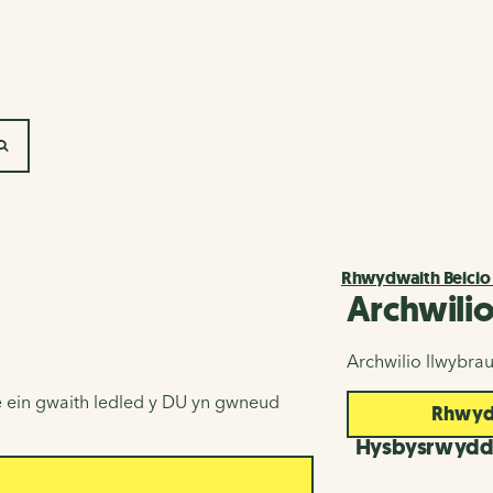
SEARCH
Rhwydwaith Beicio
Archwili
Archwilio llwybra
 ein gwaith ledled y DU yn gwneud
Rhwydw
Hysbysrwyd