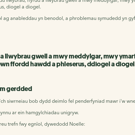
, diogel a diogel.
bl ag anableddau yn benodol, a phroblemau symudedd yn gyffre
d a llwybrau gwell a mwy meddylgar, mwy ymarf
n ffordd hawdd a phleserus, ddiogel a diogel
am gerdded
 o'ch siwrneiau bob dydd deimlo fel penderfyniad mawr i'w wn
ynnu ar ein hamgylchiadau unigryw.
 creu trefn fwy egnïol, dywedodd Noelle: