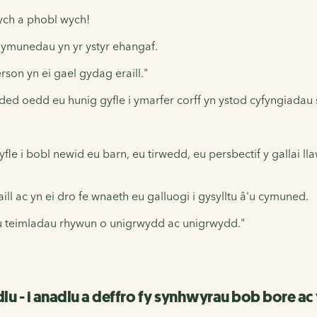
wych a phobl wych!
chymunedau yn yr ystyr ehangaf.
rson yn ei gael gydag eraill."
ded oedd eu hunig gyfle i ymarfer corff yn ystod cyfyngiada
 i bobl newid eu barn, eu tirwedd, eu persbectif y gallai llawe
ll ac yn ei dro fe wnaeth eu galluogi i gysylltu â'u cymuned.
dfu teimladau rhywun o unigrwydd ac unigrwydd."
adlu - i anadlu a deffro fy synhwyrau bob bore 