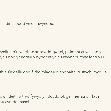
efi a dinasoedd yn eu hwynebu.
u cynllunio'n wael, ac ansawdd gwael, palmant anwastad yn
ynu bod yr heriau y byddent yn eu hwynebu trwy fentro i'r
thiau'n gallu dod â theimladau o anobaith, tristwch, mygu a
w i deithio trwy fywyd yn ddyddiol, gall heriau o'r fath
iau cymdeithasol.
marferol er mwyn galluogi pawb i deithio'n weithredol ar