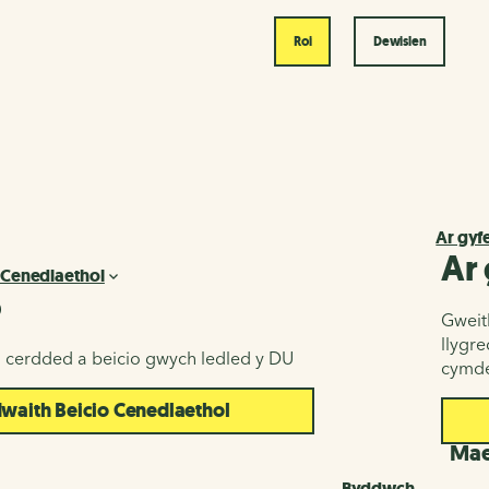
Roi
Dewislen
Ar gyf
Ar
 Cenedlaethol
o
Gweith
llygr
u cerdded a beicio gwych ledled y DU
cymde
aith Beicio Cenedlaethol
d
Maes
Byddwch