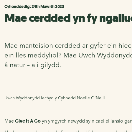
Cyhoeddedig: 24th Mawrth 2023
Mae cerdded yn fy ngalluog
Mae manteision cerdded ar gyfer ein hiec
ein lles meddyliol? Mae Uwch Wyddonydd I
â natur – a'i gilydd.
Uwch Wyddonydd Iechyd y Cyhoedd Noelle O'Neill.
Mae
Give It A Go
yn ymgyrch newydd sy'n cael ei lansio gan