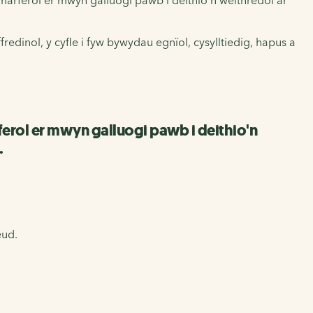
dinol, y cyfle i fyw bywydau egnïol, cysylltiedig, hapus a
erol er mwyn galluogi pawb i deithio'n
.
eud.