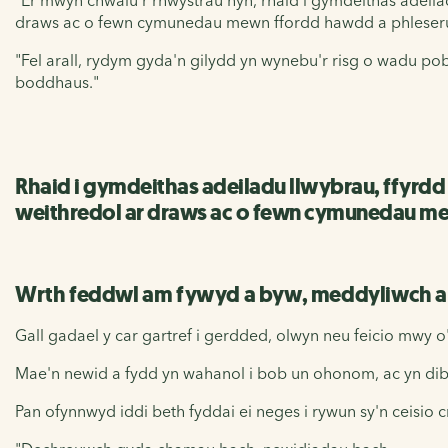
draws ac o fewn cymunedau mewn ffordd hawdd a phleserus
"Fel arall, rydym gyda'n gilydd yn wynebu'r risg o wadu po
boddhaus."
Rhaid i gymdeithas adeiladu llwybrau, ffyrd
weithredol ar draws ac o fewn cymunedau mew
Wrth feddwl am fywyd a byw, meddyliwch 
Gall gadael y car gartref i gerdded, olwyn neu feicio mwy
Mae'n newid a fydd yn wahanol i bob un ohonom, ac yn dib
Pan ofynnwyd iddi beth fyddai ei neges i rywun sy'n ceisio