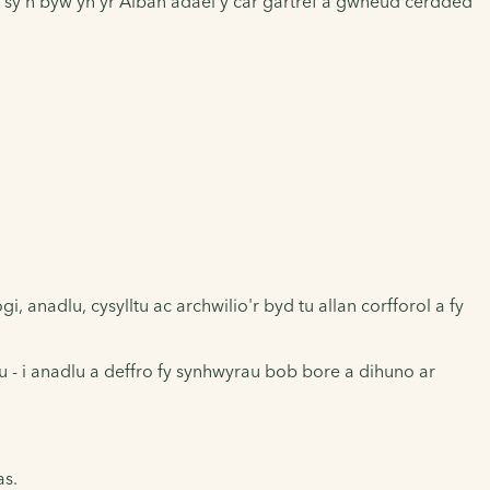
d sy'n byw yn yr Alban adael y car gartref a gwneud cerdded
 anadlu, cysylltu ac archwilio'r byd tu allan corfforol a fy
u - i anadlu a deffro fy synhwyrau bob bore a dihuno ar
as.