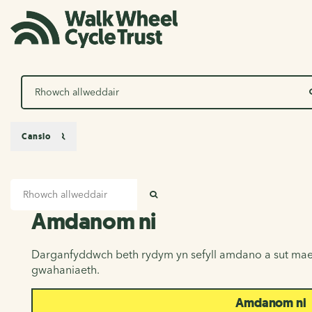
Chwilio
Canslo
Mewnbwn chwilio
Amdanom ni
CHWILIO
Amdanom ni
Darganfyddwch beth rydym yn sefyll amdano a sut mae
gwahaniaeth.
Amdanom ni