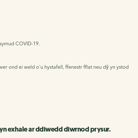
u symud COVID-19.
r ond ei weld o'u hystafell, ffenestr fflat neu dŷ yn ystod
ac yn exhale ar ddiwedd diwrnod prysur.