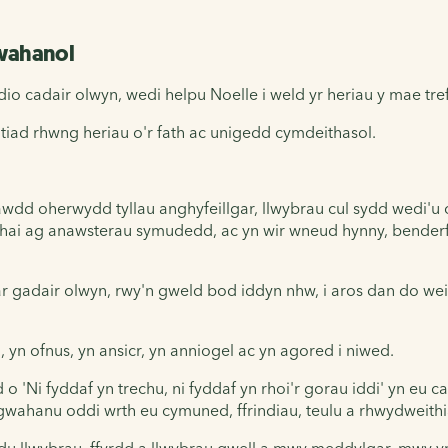
 wahanol
io cadair olwyn, wedi helpu Noelle i weld yr heriau y mae tr
lltiad rhwng heriau o'r fath ac unigedd cymdeithasol.
n hawdd oherwydd
tyllau anghyfeillgar, llwybrau cul sydd wedi'
rhai ag anawsterau symudedd, ac yn wir wneud hynny, benderf
r gadair olwyn, rwy'n gweld bod iddyn nhw, i aros dan do wei
 yn ofnus, yn ansicr, yn anniogel ac yn agored i niwed.
Ni fyddaf yn trechu, ni fyddaf yn rhoi'r gorau iddi' yn eu cad
gwahanu oddi wrth eu cymuned, ffrindiau, teulu a rhwydweith
adu llwybrau, ffyrdd a llwybrau gwell a mwy meddylgar, mwy y