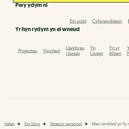
Pwy ydym ni
Ein pobl
Cyfarwyddwyr
Yr hyn rydym yn ei wneud
Llwybrau
Yn
Yn yr
Projectau
Ymchwil
i bawb
Lloegr
Alban
Hafan
Ein blog
Straeon personol
Mae cerdded yn fy ng