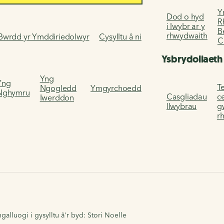
Y
Dod o hyd
R
i lwybr ar y
B
rhwydwaith
Bwrdd yr Ymddiriedolwyr
Cysylltu â ni
C
Ysbrydoliaeth
Yng
Yng
Te
Ngogledd
Ymgyrchoedd
Nghymru
Casgliadau
c
Iwerddon
llwybrau
g
r
alluogi i gysylltu â'r byd: Stori Noelle