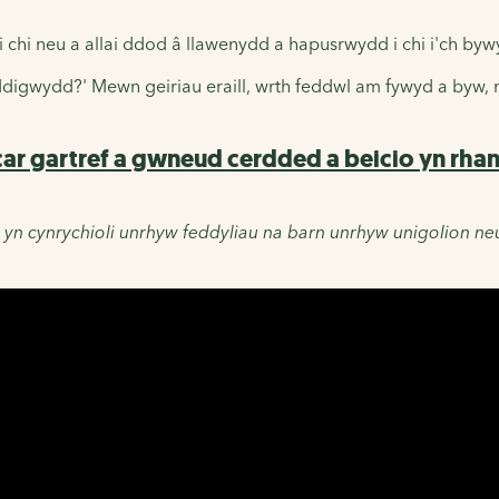
hi neu a allai ddod â llawenydd a hapusrwydd i chi i'ch bywyd
ddigwydd?' Mewn geiriau eraill, wrth feddwl am fywyd a byw
car gartref a gwneud cerdded a beicio yn rhan
 yn cynrychioli unrhyw feddyliau na barn unrhyw unigolion neu 