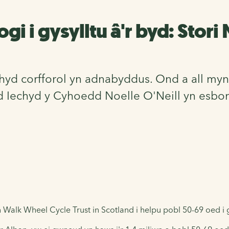
i i gysylltu â'r byd: Stori
hyd corfforol yn adnabyddus. Ond a all myn
echyd y Cyhoedd Noelle O'Neill yn esbonio
 Walk Wheel Cycle Trust in Scotland i helpu pobl 50-69 oed i