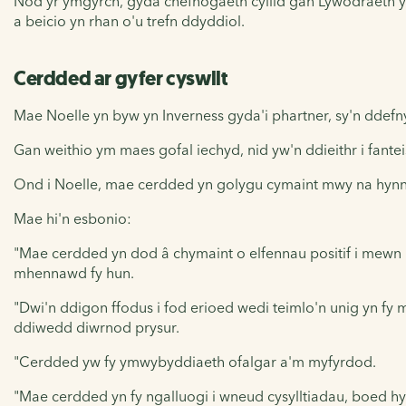
Nod yr ymgyrch
,
gyda chefnogaeth cyllid gan
Lywodraeth y
a beicio yn rhan o'u trefn ddyddiol.
Cerdded ar gyfer cyswllt
Mae Noelle yn byw yn Inverness gyda'i phartner, sy'n ddefn
Gan weithio ym maes gofal iechyd, nid yw'n ddieithr i fante
Ond i Noelle, mae cerdded yn golygu cymaint mwy na hynn
Mae hi'n esbonio:
"Mae cerdded yn dod â chymaint o elfennau positif i mewn i f
mhennawd fy hun.
"Dwi'n ddigon ffodus i fod erioed wedi teimlo'n unig yn fy 
ddiwedd diwrnod prysur.
"Cerdded yw fy ymwybyddiaeth ofalgar a'm myfyrdod.
"Mae cerdded yn fy ngalluogi i wneud cysylltiadau, boed 