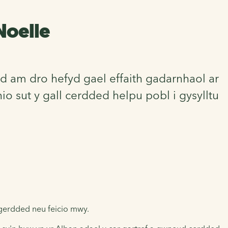
 Noelle
d am dro hefyd gael effaith gadarnhaol ar
 sut y gall cerdded helpu pobl i gysylltu
 gerdded neu feicio mwy.