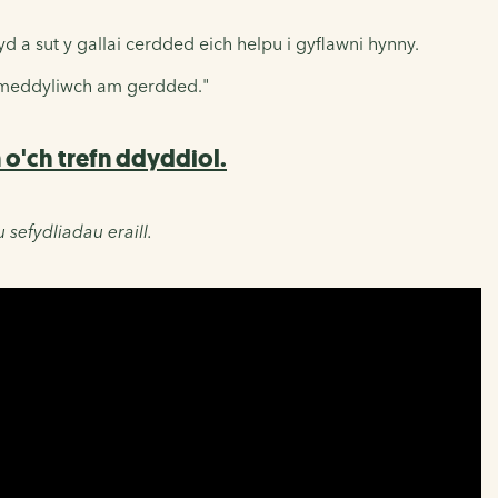
 a sut y gallai cerdded eich helpu i gyflawni hynny.
, meddyliwch am gerdded."
 o'ch trefn ddyddiol.
sefydliadau eraill.