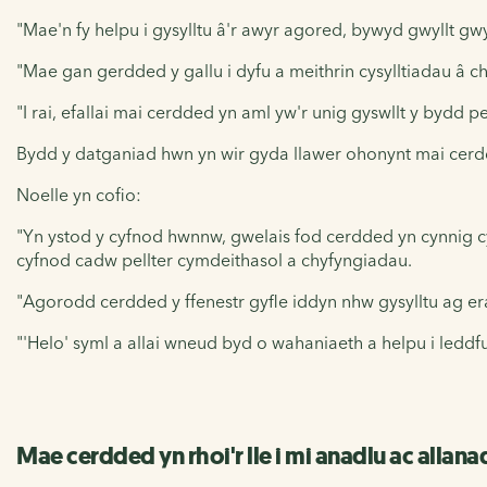
"Mae'n fy helpu i gysylltu â'r awyr agored, bywyd gwyllt g
"Mae gan gerdded y gallu i dyfu a meithrin cysylltiadau â 
"I rai, efallai mai cerdded yn aml yw'r unig gyswllt y bydd pe
Bydd y datganiad hwn yn wir gyda llawer ohonynt mai cerd
Noelle yn cofio:
"Yn ystod y cyfnod hwnnw, gwelais fod cerdded yn cynnig cyfle
cyfnod cadw pellter cymdeithasol a chyfyngiadau.
"Agorodd cerdded y ffenestr gyfle iddyn nhw gysylltu ag erai
"'Helo' syml a allai wneud byd o wahaniaeth a helpu i led
Mae cerdded yn rhoi'r lle i mi anadlu ac allan